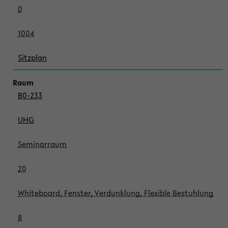
0
1004
Sitzplan
B0-233
UHG
Seminarraum
20
Whiteboard, Fenster, Verdunklung, Flexible Bestuhlung
8