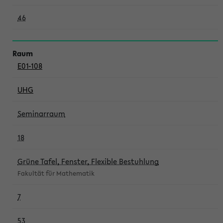
46
E01-108
UHG
Seminarraum
18
Grüne Tafel, Fenster, Flexible Bestuhlung
Fakultät für Mathematik
7
53