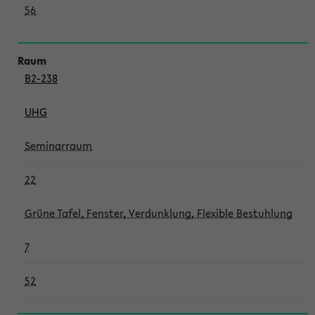
56
B2-238
UHG
Seminarraum
22
Grüne Tafel, Fenster, Verdunklung, Flexible Bestuhlung
7
52