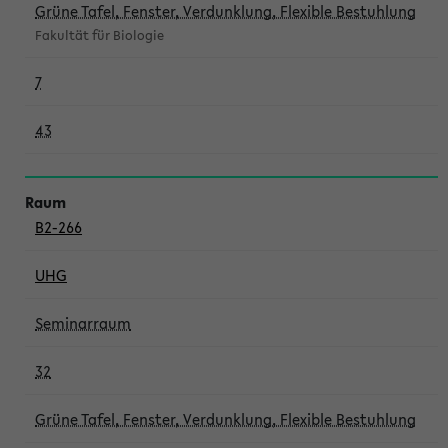
Grüne Tafel, Fenster, Verdunklung, Flexible Bestuhlung
Fakultät für Biologie
7
43
B2-266
UHG
Seminarraum
32
Grüne Tafel, Fenster, Verdunklung, Flexible Bestuhlung