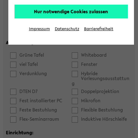
Hörsaal
Seminarraum
Nur notwendige Cookies zulassen
max. Plätze:
Impressum
Datenschutz
Barrierefreiheit
Ausstattung:
Grüne Tafel
Whiteboard
viel Tafel
Fenster
Verdunklung
Hybride
Vorlesungsausstattun
g
DTEN D7
Doppelprojektion
Fest installierter PC
Mikrofon
Feste Bestuhlung
Flexible Bestuhlung
Flex-Seminarraum
Induktive Hörschleife
Einrichtung: