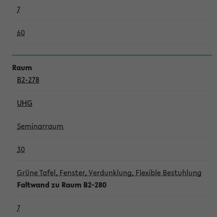
7
60
B2-278
UHG
Seminarraum
30
Grüne Tafel, Fenster, Verdunklung, Flexible Bestuhlung
Faltwand zu Raum B2-280
7