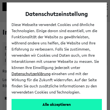
Datenschutzeinstellung
eKVV
Diese Webseite verwendet Cookies und ähnliche
Im eKVV verwaltete Räume
Technologien. Einige davon sind essentiell, um die
Funktionalität der Website zu gewährleisten,
während andere uns helfen, die Website und Ihre
Freie Räume und Veranstaltungsüberschneidungen
Erfahrung zu verbessern. Falls Sie zustimmen,
Raumüberschneidungen
verwenden wir Cookies und Daten auch, um Ihre
Hinweise der zentralen Raumvergabe
Interaktionen mit unserer Webseite zu messen. Sie
können Ihre Einwilligung jederzeit unter
Raumanfragen:
raumvergabe@uni-bielefeld.de
Datenschutzerklärung
einsehen und mit der
Lassen Sie sich alle Räume anzeigen oder suchen Sie nach
Wirkung für die Zukunft widerrufen. Auf der Seite
Räumen mit bestimmten Eigenschaften:
finden Sie auch zusätzliche Informationen zu den
verwendeten Cookies und Technologien.
Raumkriterien:
Alle akzeptieren
Raumkategorie:
min. Plätze: