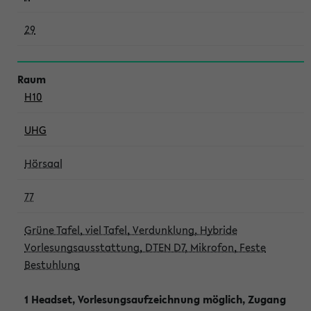
29
H10
UHG
Hörsaal
77
Grüne Tafel, viel Tafel, Verdunklung, Hybride
Vorlesungsausstattung, DTEN D7, Mikrofon, Feste
Bestuhlung
1 Headset, Vorlesungsaufzeichnung möglich, Zugang