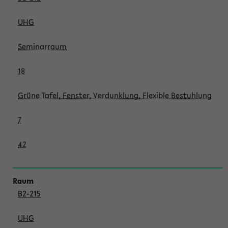
UHG
Seminarraum
18
Grüne Tafel, Fenster, Verdunklung, Flexible Bestuhlung
7
42
B2-215
UHG