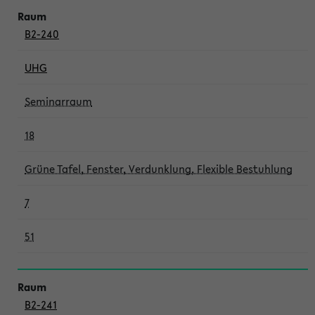
B2-240
UHG
Seminarraum
18
Grüne Tafel, Fenster, Verdunklung, Flexible Bestuhlung
7
51
B2-241