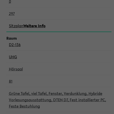
0
297
Sitzplan
Weitere Info
D2-136
UHG
Hörsaal
81
Grüne Tafel, viel Tafel, Fenster, Verdunklung, Hybride
Vorlesungsausstattung, DTEN D7, Fest installierter PC,
Feste Bestuhlung