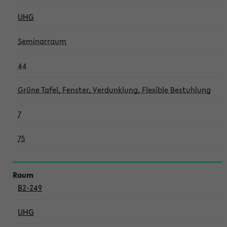
UHG
Seminarraum
44
Grüne Tafel, Fenster, Verdunklung, Flexible Bestuhlung
7
75
B2-249
UHG