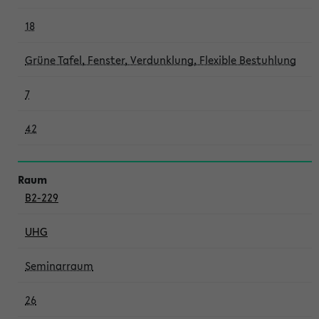
18
Grüne Tafel, Fenster, Verdunklung, Flexible Bestuhlung
7
42
B2-229
UHG
Seminarraum
26