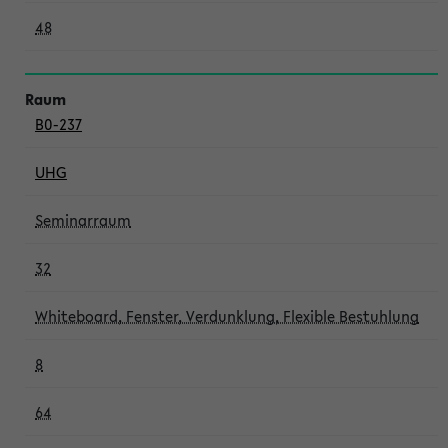
48
B0-237
UHG
Seminarraum
32
Whiteboard, Fenster, Verdunklung, Flexible Bestuhlung
8
64