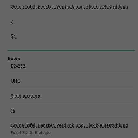
Grüne Tafel, Fenster, Verdunklung, Flexible Bestuhlung
7
54
B2-232
UHG
Seminarraum
16
Grüne Tafel, Fenster, Verdunklung, Flexible Bestuhlung
Fakultät für Biologie