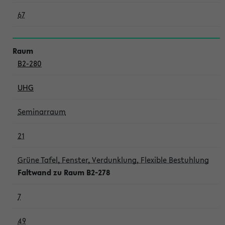
67
B2-280
UHG
Seminarraum
21
Grüne Tafel, Fenster, Verdunklung, Flexible Bestuhlung
Faltwand zu Raum B2-278
7
49