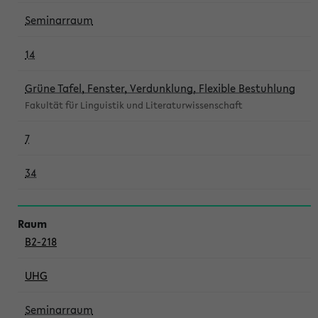
Seminarraum
14
Grüne Tafel, Fenster, Verdunklung, Flexible Bestuhlung
Fakultät für Linguistik und Literaturwissenschaft
7
34
B2-218
UHG
Seminarraum