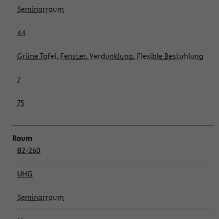
Seminarraum
44
Grüne Tafel, Fenster, Verdunklung, Flexible Bestuhlung
7
75
B2-260
UHG
Seminarraum