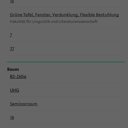
16
Grüne Tafel, Fenster, Verdunklung, Flexible Bestuhlung
Fakultät für Linguistik und Literaturwissenschaft
7
37
B2-260a
UHG
Seminarraum
18