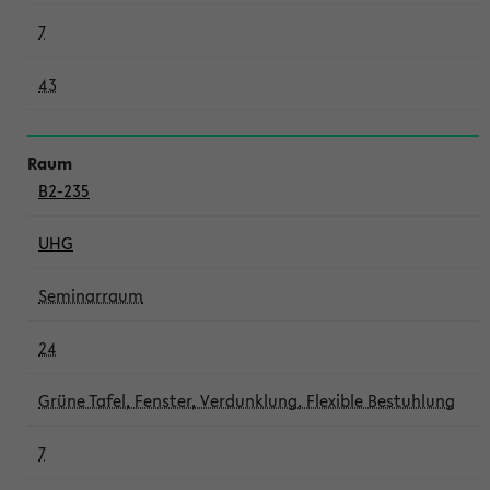
7
43
B2-235
UHG
Seminarraum
24
Grüne Tafel, Fenster, Verdunklung, Flexible Bestuhlung
7