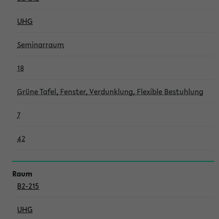
UHG
Seminarraum
18
Grüne Tafel, Fenster, Verdunklung, Flexible Bestuhlung
7
42
B2-215
UHG