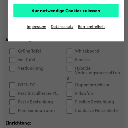
Hörsaal
Seminarraum
Nur notwendige Cookies zulassen
max. Plätze:
Impressum
Datenschutz
Barrierefreiheit
Ausstattung:
Grüne Tafel
Whiteboard
viel Tafel
Fenster
Verdunklung
Hybride
Vorlesungsausstattun
g
DTEN D7
Doppelprojektion
Fest installierter PC
Mikrofon
Feste Bestuhlung
Flexible Bestuhlung
Flex-Seminarraum
Induktive Hörschleife
Einrichtung: