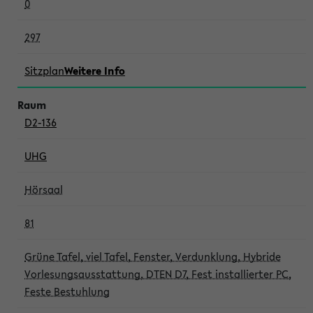
0
297
Sitzplan
Weitere Info
D2-136
UHG
Hörsaal
81
Grüne Tafel, viel Tafel, Fenster, Verdunklung, Hybride
Vorlesungsausstattung, DTEN D7, Fest installierter PC,
Feste Bestuhlung