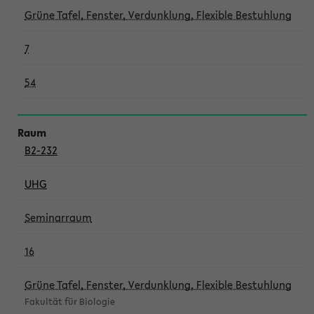
Grüne Tafel, Fenster, Verdunklung, Flexible Bestuhlung
7
54
B2-232
UHG
Seminarraum
16
Grüne Tafel, Fenster, Verdunklung, Flexible Bestuhlung
Fakultät für Biologie