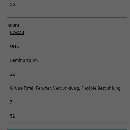
56
B2-238
UHG
Seminarraum
22
Grüne Tafel, Fenster, Verdunklung, Flexible Bestuhlung
7
52