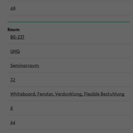
48
B0-237
UHG
Seminarraum
32
Whiteboard, Fenster, Verdunklung, Flexible Bestuhlung
8
64