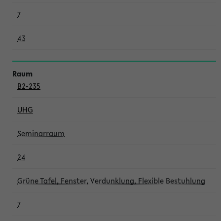
7
43
B2-235
UHG
Seminarraum
24
Grüne Tafel, Fenster, Verdunklung, Flexible Bestuhlung
7