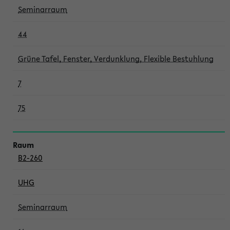
Seminarraum
44
Grüne Tafel, Fenster, Verdunklung, Flexible Bestuhlung
7
75
B2-260
UHG
Seminarraum