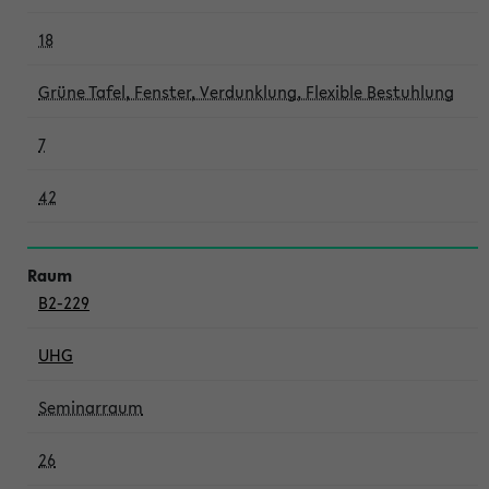
18
Grüne Tafel, Fenster, Verdunklung, Flexible Bestuhlung
7
42
B2-229
UHG
Seminarraum
26