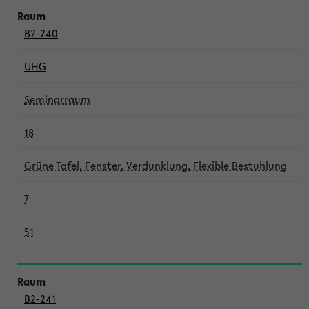
B2-240
UHG
Seminarraum
18
Grüne Tafel, Fenster, Verdunklung, Flexible Bestuhlung
7
51
B2-241