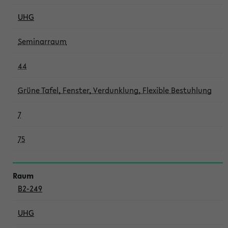
UHG
Seminarraum
44
Grüne Tafel, Fenster, Verdunklung, Flexible Bestuhlung
7
75
B2-249
UHG