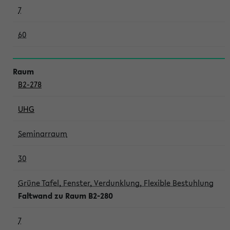
7
60
B2-278
UHG
Seminarraum
30
Grüne Tafel, Fenster, Verdunklung, Flexible Bestuhlung
Faltwand zu Raum B2-280
7