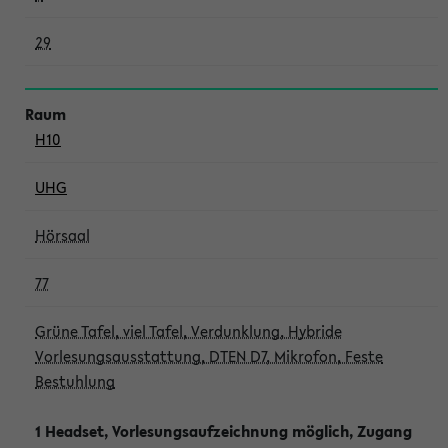
29
H10
UHG
Hörsaal
77
Grüne Tafel, viel Tafel, Verdunklung, Hybride
Vorlesungsausstattung, DTEN D7, Mikrofon, Feste
Bestuhlung
1 Headset, Vorlesungsaufzeichnung möglich, Zugang