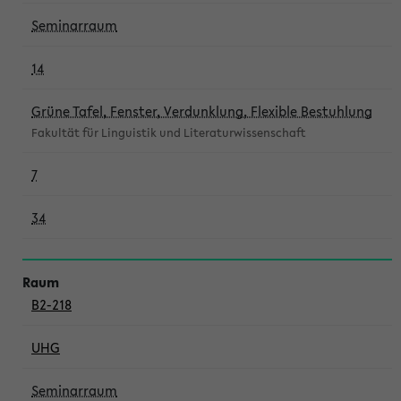
Seminarraum
14
Grüne Tafel, Fenster, Verdunklung, Flexible Bestuhlung
Fakultät für Linguistik und Literaturwissenschaft
7
34
B2-218
UHG
Seminarraum