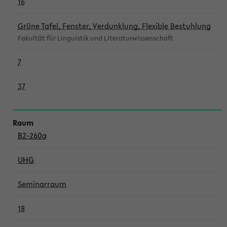
16
Grüne Tafel, Fenster, Verdunklung, Flexible Bestuhlung
Fakultät für Linguistik und Literaturwissenschaft
7
37
B2-260a
UHG
Seminarraum
18