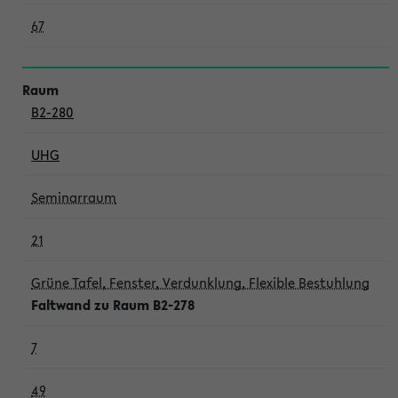
67
B2-280
UHG
Seminarraum
21
Grüne Tafel, Fenster, Verdunklung, Flexible Bestuhlung
Faltwand zu Raum B2-278
7
49