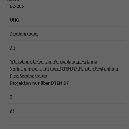
B2-206
UHG
Seminarraum
30
Whiteboard, Fenster, Verdunklung, Hybride
Vorlesungsausstattung, DTEN D7, Flexible Bestuhlung,
Flex-Seminarraum
Projekton nur über DTEN D7
3
67