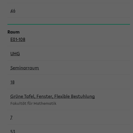
46
E01-108
UHG
Seminarraum
18
Grüne Tafel, Fenster, Flexible Bestuhlung
Fakultät für Mathematik
7
53