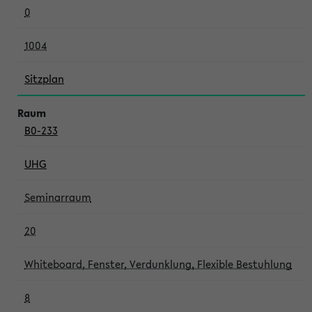
0
1004
Sitzplan
B0-233
UHG
Seminarraum
20
Whiteboard, Fenster, Verdunklung, Flexible Bestuhlung
8