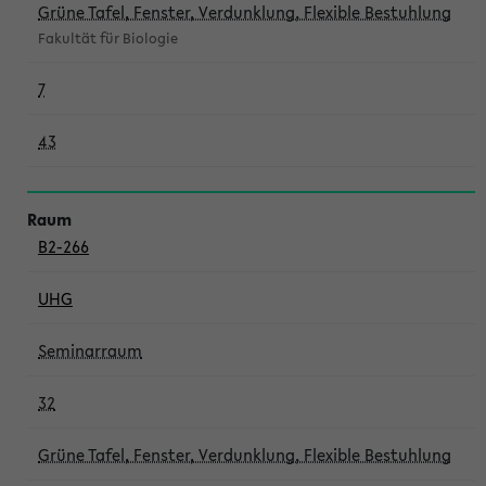
Grüne Tafel, Fenster, Verdunklung, Flexible Bestuhlung
Fakultät für Biologie
7
43
B2-266
UHG
Seminarraum
32
Grüne Tafel, Fenster, Verdunklung, Flexible Bestuhlung