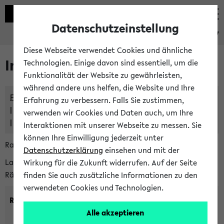
Datenschutzeinstellung
eKVV
Diese Webseite verwendet Cookies und ähnliche
Im eKVV verwaltete Räume
Technologien. Einige davon sind essentiell, um die
Funktionalität der Website zu gewährleisten,
während andere uns helfen, die Website und Ihre
Freie Räume und Veranstaltungsüberschneidungen
Erfahrung zu verbessern. Falls Sie zustimmen,
Raumüberschneidungen
verwenden wir Cookies und Daten auch, um Ihre
Hinweise der zentralen Raumvergabe
Interaktionen mit unserer Webseite zu messen. Sie
können Ihre Einwilligung jederzeit unter
Raumanfragen:
raumvergabe@uni-bielefeld.de
Datenschutzerklärung
einsehen und mit der
Lassen Sie sich alle Räume anzeigen oder suchen Sie nach
Wirkung für die Zukunft widerrufen. Auf der Seite
Räumen mit bestimmten Eigenschaften:
finden Sie auch zusätzliche Informationen zu den
verwendeten Cookies und Technologien.
Raumkriterien:
Alle akzeptieren
Raumkategorie:
min. Plätze: