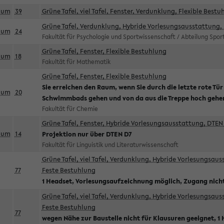
aum
39
Grüne Tafel, viel Tafel, Fenster, Verdunklung, Flexible Bestu
Grüne Tafel, Verdunklung, Hybride Vorlesungsausstattung, 
aum
24
Fakultät für Psychologie und Sportwissenschaft / Abteilung Spo
Grüne Tafel, Fenster, Flexible Bestuhlung
aum
18
Fakultät für Mathematik
Grüne Tafel, Fenster, Flexible Bestuhlung
Sie erreichen den Raum, wenn Sie durch die letzte rote Tür
aum
20
Schwimmbads gehen und von da aus die Treppe hoch gehe
Fakultät für Chemie
Grüne Tafel, Fenster, Hybride Vorlesungsausstattung, DTEN 
aum
14
Projektion nur über DTEN D7
Fakultät für Linguistik und Literaturwissenschaft
Grüne Tafel, viel Tafel, Verdunklung, Hybride Vorlesungsau
77
Feste Bestuhlung
1 Headset, Vorlesungsaufzeichnung möglich, Zugang nicht
Grüne Tafel, viel Tafel, Verdunklung, Hybride Vorlesungsau
Feste Bestuhlung
77
wegen Nähe zur Baustelle nicht für Klausuren geeignet, 1 