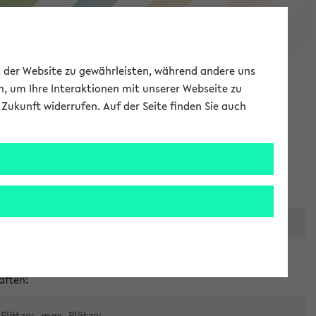
eKVV
ät der Website zu gewährleisten, während andere uns
h, um Ihre Interaktionen mit unserer Webseite zu
Zukunft widerrufen. Auf der Seite finden Sie auch
Meine Uni
EN
ANMELDEN
er zentralen Raumvergabe
aften:
Plätze:
max. Plätze: