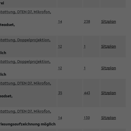
rei
sstattung, DTEN D7, Mikrofon,
14
238
Sitzplan
Headset,
sstattung, Doppelprojektion,
12
1
Sitzplan
lich
sstattung, Doppelprojektion,
12
1
Sitzplan
lich
sstattung, DTEN D7, Mikrofon,
35
443
Sitzplan
eadset,
sstattung, DTEN D7, Mikrofon,
14
130
Sitzplan
orlesungsaufzeichnung möglich