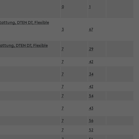
0
1
attung, DTEN D7, Flexible
3
67
attung, DTEN D7, Flexible
7
29
7
42
7
34
7
42
7
54
7
43
7
56
7
52