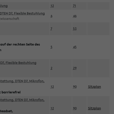
hlung
12
71
DTEN D7, Flexible Bestuhlung
6
46
rtwissenschaft
7
53
 auf der rechten Seite des
5
45
n
D7, Flexible Bestuhlung
2
29
sstattung, DTEN D7, Mikrofon,
12
90
Sitzplan
 barrierefrei
sstattung, DTEN D7, Mikrofon,
12
90
Sitzplan
Headset,