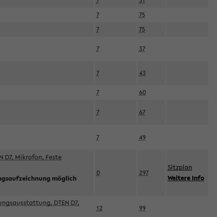
7
51
7
75
7
75
7
37
7
43
7
60
7
67
7
49
 D7, Mikrofon, Feste
Sitzplan
0
297
Weitere Info
ngsaufzeichnung möglich
esungsausstattung, DTEN D7,
12
99