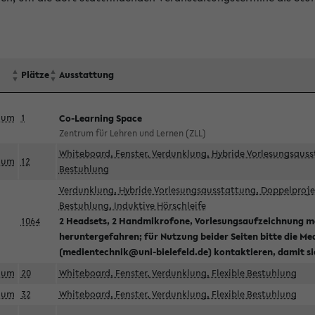
Plätze
Ausstattung
aum
1
Co-Learning Space
Zentrum für Lehren und Lernen (ZLL)
Whiteboard, Fenster, Verdunklung, Hybride Vorlesungsausst
aum
12
Bestuhlung
Verdunklung, Hybride Vorlesungsausstattung, Doppelprojek
Bestuhlung, Induktive Hörschleife
1064
2 Headsets, 2 Handmikrofone, Vorlesungsaufzeichnung mö
heruntergefahren; für Nutzung beider Seiten bitte die Me
(medientechnik@uni-bielefeld.de) kontaktieren, damit s
aum
20
Whiteboard, Fenster, Verdunklung, Flexible Bestuhlung
aum
32
Whiteboard, Fenster, Verdunklung, Flexible Bestuhlung