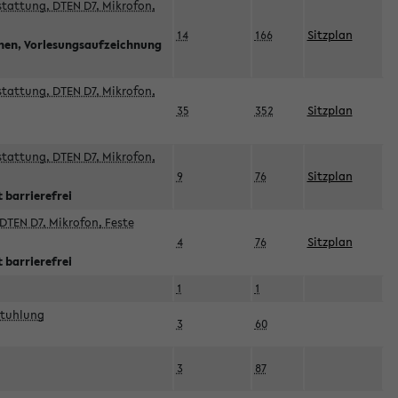
sstattung, DTEN D7, Mikrofon,
14
166
Sitzplan
nnen, Vorlesungsaufzeichnung
sstattung, DTEN D7, Mikrofon,
35
352
Sitzplan
sstattung, DTEN D7, Mikrofon,
9
76
Sitzplan
 barrierefrei
DTEN D7, Mikrofon, Feste
4
76
Sitzplan
 barrierefrei
1
1
stuhlung
3
60
3
87