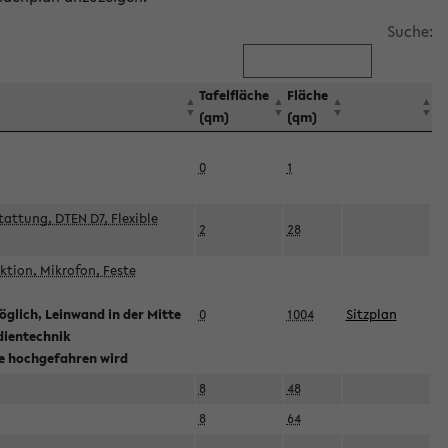
Suche:
Tafelfläche
Fläche
(qm)
(qm)
0
1
attung, DTEN D7, Flexible
2
28
tion, Mikrofon, Feste
glich, Leinwand in der Mitte
0
1004
Sitzplan
dientechnik
ie hochgefahren wird
8
48
8
64