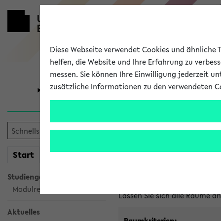
Diese Webseite verwendet Cookies und ähnliche Te
helfen, die Website und Ihre Erfahrung zu verbes
messen. Sie können Ihre Einwilligung jederzeit u
zusätzliche Informationen zu den verwendeten C
Universität
Forschung
Im eKVV ver
mein
Start
eKVV
Freie Räume und Veranstal
Studiengangsauswahl
Raumanfragen:
raumvergabe@
Modulrecherche
Lassen Sie sich alle Räume 
Aktuelles
Raumkriterien: