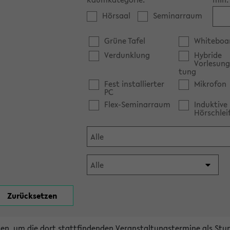
Hörsaal
Seminarraum
Grüne Tafel
Whiteboa
Verdunklung
Hybride
Vorlesung
tung
Fest installierter
Mikrofon
PC
Flex-Seminarraum
Induktive
Hörschlei
en, um die dort stattfindenden Veranstaltungstermine als Stu