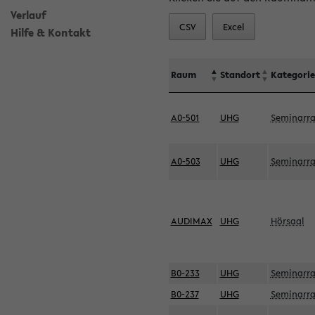
Verlauf
CSV
Excel
Hilfe & Kontakt
Raum
Standort
Kategorie
A0-501
UHG
Seminarr
A0-503
UHG
Seminarr
AUDIMAX
UHG
Hörsaal
B0-233
UHG
Seminarr
B0-237
UHG
Seminarr