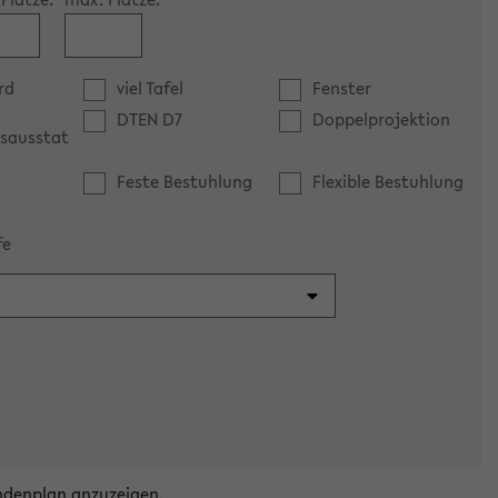
rd
viel Tafel
Fenster
DTEN D7
Doppelprojektion
sausstat
Feste Bestuhlung
Flexible Bestuhlung
fe
ndenplan anzuzeigen.