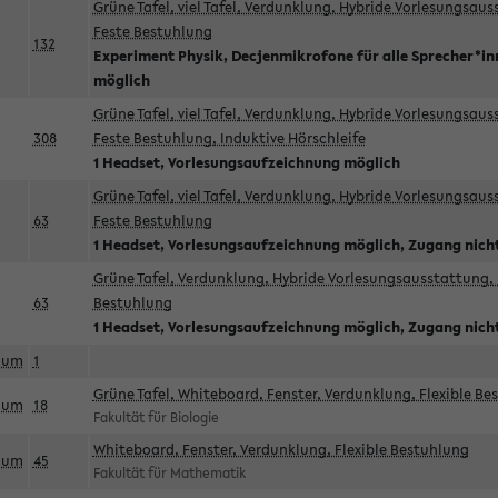
Grüne Tafel, viel Tafel, Verdunklung, Hybride Vorlesungsau
Feste Bestuhlung
132
Experiment Physik, Decjenmikrofone für alle Sprecher*i
möglich
Grüne Tafel, viel Tafel, Verdunklung, Hybride Vorlesungsau
308
Feste Bestuhlung, Induktive Hörschleife
1 Headset, Vorlesungsaufzeichnung möglich
Grüne Tafel, viel Tafel, Verdunklung, Hybride Vorlesungsau
63
Feste Bestuhlung
1 Headset, Vorlesungsaufzeichnung möglich, Zugang nicht
Grüne Tafel, Verdunklung, Hybride Vorlesungsausstattung, 
63
Bestuhlung
1 Headset, Vorlesungsaufzeichnung möglich, Zugang nicht
aum
1
Grüne Tafel, Whiteboard, Fenster, Verdunklung, Flexible Be
aum
18
Fakultät für Biologie
Whiteboard, Fenster, Verdunklung, Flexible Bestuhlung
aum
45
Fakultät für Mathematik