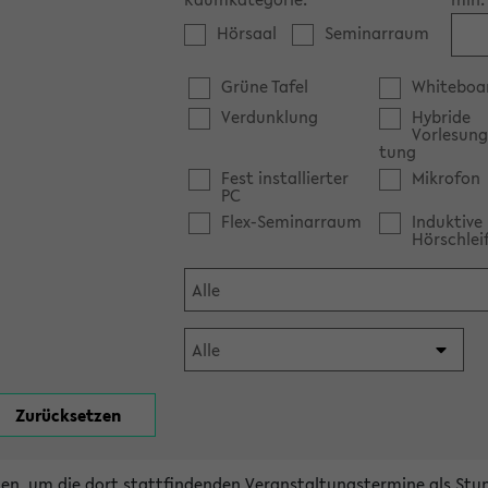
Hörsaal
Seminarraum
Grüne Tafel
Whiteboa
Verdunklung
Hybride
Vorlesung
tung
Fest installierter
Mikrofon
PC
Flex-Seminarraum
Induktive
Hörschlei
en, um die dort stattfindenden Veranstaltungstermine als Stu