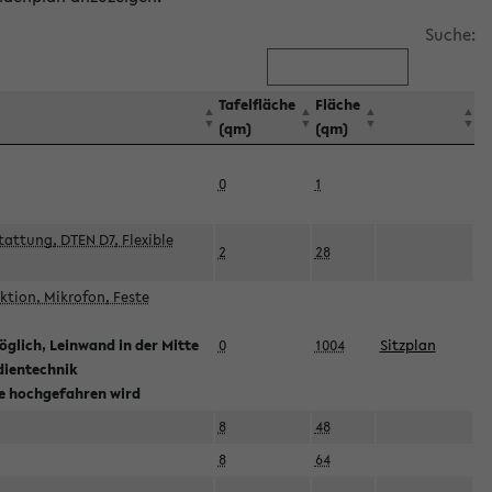
Suche:
Tafelfläche
Fläche
(qm)
(qm)
0
1
attung, DTEN D7, Flexible
2
28
tion, Mikrofon, Feste
glich, Leinwand in der Mitte
0
1004
Sitzplan
dientechnik
ie hochgefahren wird
8
48
8
64