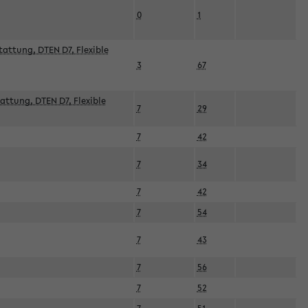
0
1
attung, DTEN D7, Flexible
3
67
attung, DTEN D7, Flexible
7
29
7
42
7
34
7
42
7
54
7
43
7
56
7
52