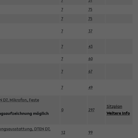
7
51
7
75
7
75
7
37
7
43
7
60
7
67
7
49
 D7, Mikrofon, Feste
Sitzplan
0
297
Weitere Info
ngsaufzeichnung möglich
esungsausstattung, DTEN D7,
12
99