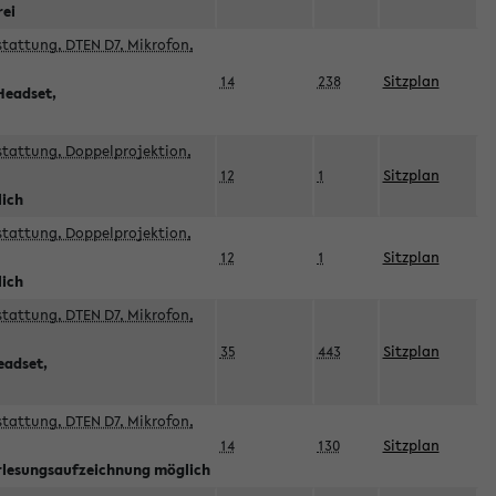
rei
sstattung, DTEN D7, Mikrofon,
14
238
Sitzplan
Headset,
sstattung, Doppelprojektion,
12
1
Sitzplan
lich
sstattung, Doppelprojektion,
12
1
Sitzplan
lich
sstattung, DTEN D7, Mikrofon,
35
443
Sitzplan
eadset,
sstattung, DTEN D7, Mikrofon,
14
130
Sitzplan
orlesungsaufzeichnung möglich