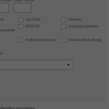
rd
viel Tafel
Fenster
DTEN D7
Doppelprojektion
sausstat
Feste Bestuhlung
Flexible Bestuhlung
fe
ndenplan anzuzeigen.