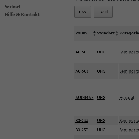
Verlauf
CSV
Excel
Hilfe & Kontakt
Raum
Standort
Kategorie
A0-501
UHG
Seminarr
A0-503
UHG
Seminarr
AUDIMAX
UHG
Hörsaal
B0-233
UHG
Seminarr
B0-237
UHG
Seminarr