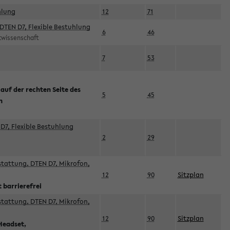
hlung
12
71
DTEN D7, Flexible Bestuhlung
6
46
rtwissenschaft
7
53
 auf der rechten Seite des
5
45
n
D7, Flexible Bestuhlung
2
29
sstattung, DTEN D7, Mikrofon,
12
90
Sitzplan
 barrierefrei
sstattung, DTEN D7, Mikrofon,
12
90
Sitzplan
Headset,