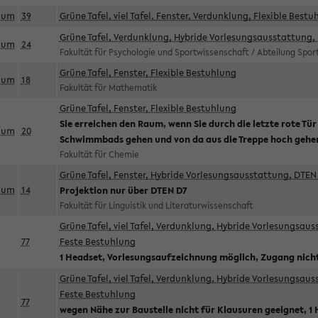
aum
39
Grüne Tafel, viel Tafel, Fenster, Verdunklung, Flexible Bestu
Grüne Tafel, Verdunklung, Hybride Vorlesungsausstattung, 
aum
24
Fakultät für Psychologie und Sportwissenschaft / Abteilung Spo
Grüne Tafel, Fenster, Flexible Bestuhlung
aum
18
Fakultät für Mathematik
Grüne Tafel, Fenster, Flexible Bestuhlung
Sie erreichen den Raum, wenn Sie durch die letzte rote Tür
aum
20
Schwimmbads gehen und von da aus die Treppe hoch gehe
Fakultät für Chemie
Grüne Tafel, Fenster, Hybride Vorlesungsausstattung, DTEN 
aum
14
Projektion nur über DTEN D7
Fakultät für Linguistik und Literaturwissenschaft
Grüne Tafel, viel Tafel, Verdunklung, Hybride Vorlesungsau
77
Feste Bestuhlung
1 Headset, Vorlesungsaufzeichnung möglich, Zugang nicht
Grüne Tafel, viel Tafel, Verdunklung, Hybride Vorlesungsau
Feste Bestuhlung
77
wegen Nähe zur Baustelle nicht für Klausuren geeignet, 1 