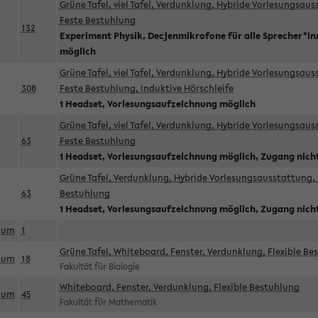
Grüne Tafel, viel Tafel, Verdunklung, Hybride Vorlesungsau
Feste Bestuhlung
132
Experiment Physik, Decjenmikrofone für alle Sprecher*i
möglich
Grüne Tafel, viel Tafel, Verdunklung, Hybride Vorlesungsau
308
Feste Bestuhlung, Induktive Hörschleife
1 Headset, Vorlesungsaufzeichnung möglich
Grüne Tafel, viel Tafel, Verdunklung, Hybride Vorlesungsau
63
Feste Bestuhlung
1 Headset, Vorlesungsaufzeichnung möglich, Zugang nicht
Grüne Tafel, Verdunklung, Hybride Vorlesungsausstattung, 
63
Bestuhlung
1 Headset, Vorlesungsaufzeichnung möglich, Zugang nicht
aum
1
Grüne Tafel, Whiteboard, Fenster, Verdunklung, Flexible Be
aum
18
Fakultät für Biologie
Whiteboard, Fenster, Verdunklung, Flexible Bestuhlung
aum
45
Fakultät für Mathematik