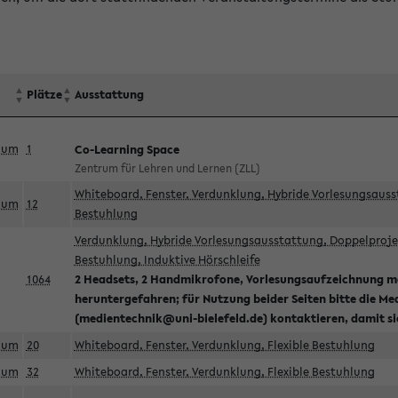
Plätze
Ausstattung
aum
1
Co-Learning Space
Zentrum für Lehren und Lernen (ZLL)
Whiteboard, Fenster, Verdunklung, Hybride Vorlesungsausst
aum
12
Bestuhlung
Verdunklung, Hybride Vorlesungsausstattung, Doppelprojek
Bestuhlung, Induktive Hörschleife
1064
2 Headsets, 2 Handmikrofone, Vorlesungsaufzeichnung mö
heruntergefahren; für Nutzung beider Seiten bitte die Me
(medientechnik@uni-bielefeld.de) kontaktieren, damit s
aum
20
Whiteboard, Fenster, Verdunklung, Flexible Bestuhlung
aum
32
Whiteboard, Fenster, Verdunklung, Flexible Bestuhlung