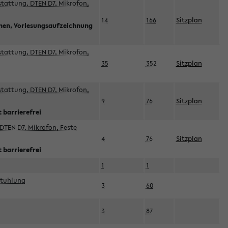
sstattung, DTEN D7, Mikrofon,
14
166
Sitzplan
nnen, Vorlesungsaufzeichnung
sstattung, DTEN D7, Mikrofon,
35
352
Sitzplan
sstattung, DTEN D7, Mikrofon,
9
76
Sitzplan
 barrierefrei
DTEN D7, Mikrofon, Feste
4
76
Sitzplan
 barrierefrei
1
1
stuhlung
3
60
3
87