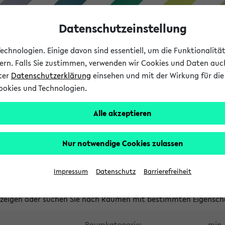
Datenschutzeinstellung
chnologien. Einige davon sind essentiell, um die Funktionalit
sern. Falls Sie zustimmen, verwenden wir Cookies und Daten auc
nter
Datenschutzerklärung
einsehen und mit der Wirkung für die 
ookies und Technologien.
Studium
Lehre
International
Alle akzeptieren
waltete Räume
Nur notwendige Cookies zulassen
tungsüberschneidungen
Raumüberschneidungen
Hinweise d
Impressum
Datenschutz
Barrierefreiheit
uni-bielefeld.de
anzeigen oder suchen Sie nach Räumen mit bestimmten Eigensch
Raumkategorie:
min. 