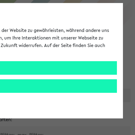
eKVV
ät der Website zu gewährleisten, während andere uns
h, um Ihre Interaktionen mit unserer Webseite zu
Zukunft widerrufen. Auf der Seite finden Sie auch
Meine Uni
EN
ANMELDEN
er zentralen Raumvergabe
aften:
Plätze:
max. Plätze: