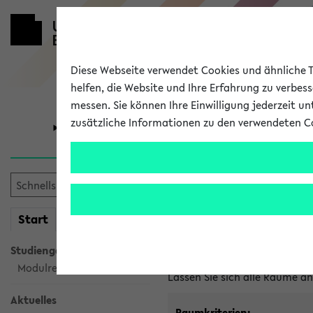
Diese Webseite verwendet Cookies und ähnliche Te
helfen, die Website und Ihre Erfahrung zu verbes
messen. Sie können Ihre Einwilligung jederzeit u
zusätzliche Informationen zu den verwendeten C
Universität
Forschung
Im eKVV ver
mein
Start
eKVV
Freie Räume und Veranstal
Studiengangsauswahl
Raumanfragen:
raumvergabe@
Modulrecherche
Lassen Sie sich alle Räume 
Aktuelles
Raumkriterien: