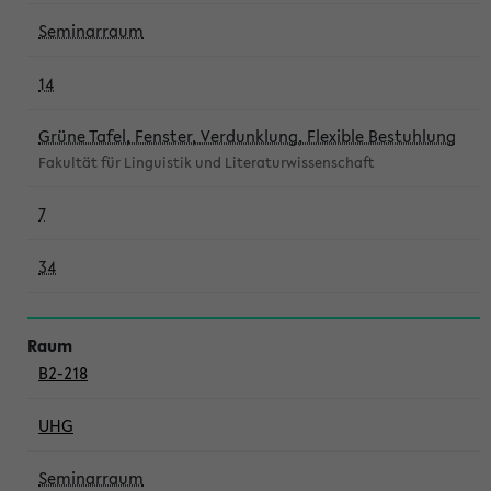
Seminarraum
14
Grüne Tafel, Fenster, Verdunklung, Flexible Bestuhlung
Fakultät für Linguistik und Literaturwissenschaft
7
34
B2-218
UHG
Seminarraum