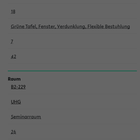
18
Grüne Tafel, Fenster, Verdunklung, Flexible Bestuhlung
7
42
B2-229
UHG
Seminarraum
26