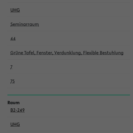
UHG
Seminarraum
44
Grüne Tafel, Fenster, Verdunklung, Flexible Bestuhlung
7
75
B2-249
UHG