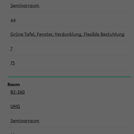
Seminarraum
44
Grüne Tafel, Fenster, Verdunklung, Flexible Bestuhlung
7
75
B2-260
UHG
Seminarraum