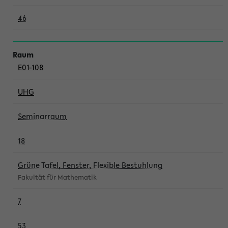
46
E01-108
UHG
Seminarraum
18
Grüne Tafel, Fenster, Flexible Bestuhlung
Fakultät für Mathematik
7
53