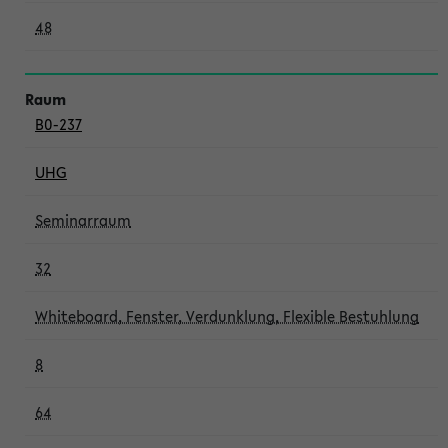
48
B0-237
UHG
Seminarraum
32
Whiteboard, Fenster, Verdunklung, Flexible Bestuhlung
8
64