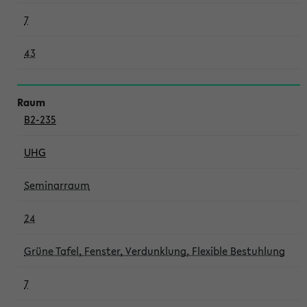
7
43
B2-235
UHG
Seminarraum
24
Grüne Tafel, Fenster, Verdunklung, Flexible Bestuhlung
7