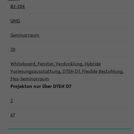
B2-206
UHG
Seminarraum
30
Whiteboard, Fenster, Verdunklung, Hybride
Vorlesungsausstattung, DTEN D7, Flexible Bestuhlung,
Flex-Seminarraum
Projekton nur über DTEN D7
3
67