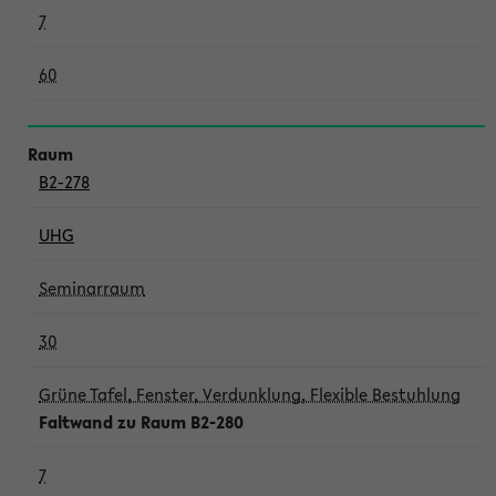
7
60
B2-278
UHG
Seminarraum
30
Grüne Tafel, Fenster, Verdunklung, Flexible Bestuhlung
Faltwand zu Raum B2-280
7