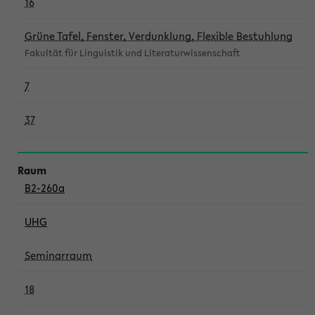
16
Grüne Tafel, Fenster, Verdunklung, Flexible Bestuhlung
Fakultät für Linguistik und Literaturwissenschaft
7
37
B2-260a
UHG
Seminarraum
18