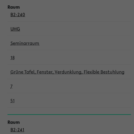
B2-240
UHG
Seminarraum
18
Grüne Tafel, Fenster, Verdunklung, Flexible Bestuhlung
7
51
B2-241