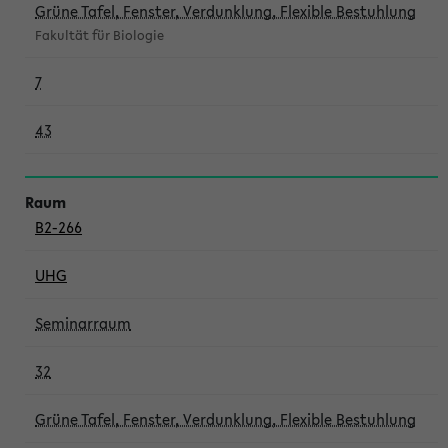
Grüne Tafel, Fenster, Verdunklung, Flexible Bestuhlung
Fakultät für Biologie
7
43
B2-266
UHG
Seminarraum
32
Grüne Tafel, Fenster, Verdunklung, Flexible Bestuhlung