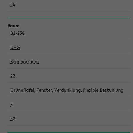
56
B2-238
UHG
Seminarraum
22
Grüne Tafel, Fenster, Verdunklung, Flexible Bestuhlung
7
52