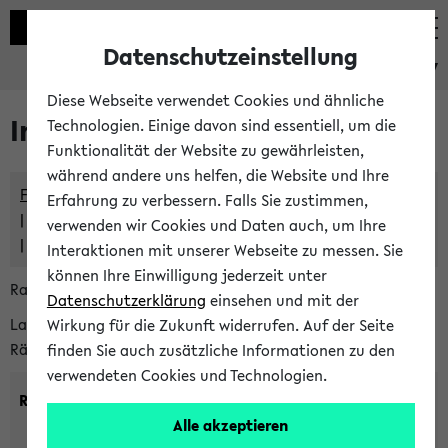
Datenschutzeinstellung
eKVV
Diese Webseite verwendet Cookies und ähnliche
Im eKVV verwaltete Räume
Technologien. Einige davon sind essentiell, um die
Funktionalität der Website zu gewährleisten,
während andere uns helfen, die Website und Ihre
Freie Räume und Veranstaltungsüberschneidungen
Erfahrung zu verbessern. Falls Sie zustimmen,
Raumüberschneidungen
verwenden wir Cookies und Daten auch, um Ihre
Hinweise der zentralen Raumvergabe
Interaktionen mit unserer Webseite zu messen. Sie
können Ihre Einwilligung jederzeit unter
Raumanfragen:
raumvergabe@uni-bielefeld.de
Datenschutzerklärung
einsehen und mit der
Lassen Sie sich alle Räume anzeigen oder suchen Sie nach
Wirkung für die Zukunft widerrufen. Auf der Seite
Räumen mit bestimmten Eigenschaften:
finden Sie auch zusätzliche Informationen zu den
verwendeten Cookies und Technologien.
Raumkriterien:
Alle akzeptieren
Raumkategorie:
min. Plätze: