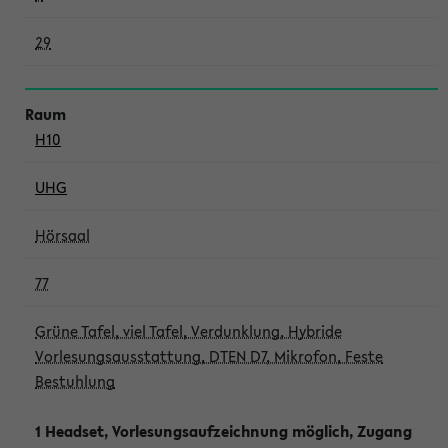
29
H10
UHG
Hörsaal
77
Grüne Tafel, viel Tafel, Verdunklung, Hybride
Vorlesungsausstattung, DTEN D7, Mikrofon, Feste
Bestuhlung
1 Headset, Vorlesungsaufzeichnung möglich, Zugang