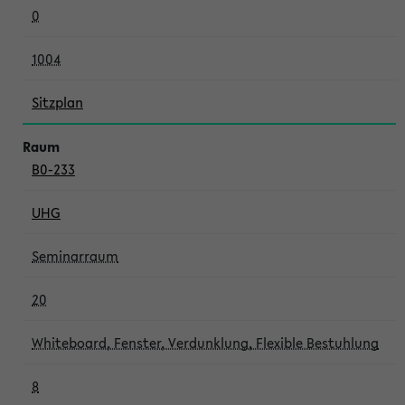
0
1004
Sitzplan
B0-233
UHG
Seminarraum
20
Whiteboard, Fenster, Verdunklung, Flexible Bestuhlung
8