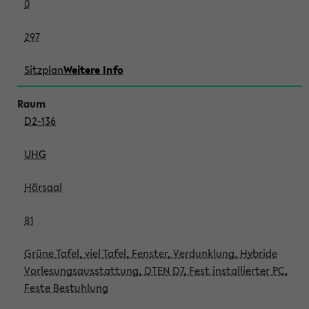
0
297
Sitzplan
Weitere Info
D2-136
UHG
Hörsaal
81
Grüne Tafel, viel Tafel, Fenster, Verdunklung, Hybride
Vorlesungsausstattung, DTEN D7, Fest installierter PC,
Feste Bestuhlung