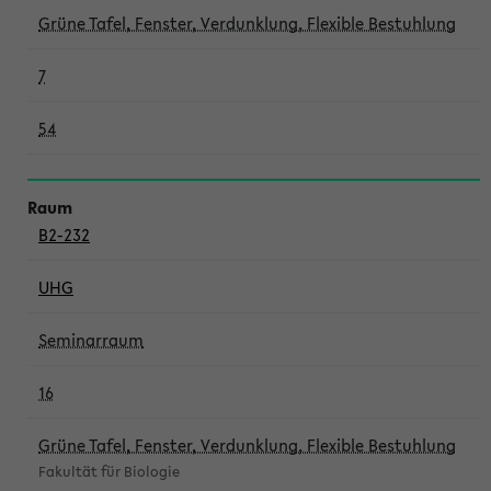
Grüne Tafel, Fenster, Verdunklung, Flexible Bestuhlung
7
54
B2-232
UHG
Seminarraum
16
Grüne Tafel, Fenster, Verdunklung, Flexible Bestuhlung
Fakultät für Biologie