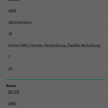
UHG
Seminarraum
18
Grüne Tafel, Fenster, Verdunklung, Flexible Bestuhlung
7
42
B2-215
UHG