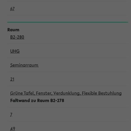
67
B2-280
UHG
Seminarraum
21
Grüne Tafel, Fenster, Verdunklung, Flexible Bestuhlung
Faltwand zu Raum B2-278
7
49