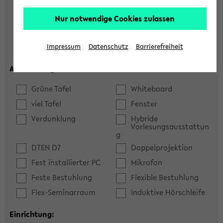
Hörsaal
Seminarraum
Nur notwendige Cookies zulassen
max. Plätze:
Impressum
Datenschutz
Barrierefreiheit
Ausstattung:
Grüne Tafel
Whiteboard
viel Tafel
Fenster
Verdunklung
Hybride
Vorlesungsausstattun
g
DTEN D7
Doppelprojektion
Fest installierter PC
Mikrofon
Feste Bestuhlung
Flexible Bestuhlung
Flex-Seminarraum
Induktive Hörschleife
Einrichtung: