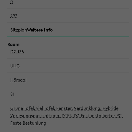
0
297
Sitzplan
Weitere Info
D2-136
UHG
Hörsaal
81
Grüne Tafel, viel Tafel, Fenster, Verdunklung, Hybride
Vorlesungsausstattung, DTEN D7, Fest installierter PC,
Feste Bestuhlung