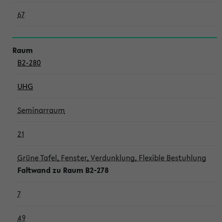
67
B2-280
UHG
Seminarraum
21
Grüne Tafel, Fenster, Verdunklung, Flexible Bestuhlung
Faltwand zu Raum B2-278
7
49