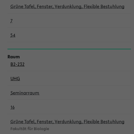
Grüne Tafel, Fenster, Verdunklung, Flexible Bestuhlung
7
54
B2-232
UHG
Seminarraum
16
Grüne Tafel, Fenster, Verdunklung, Flexible Bestuhlung
Fakultät für Biologie