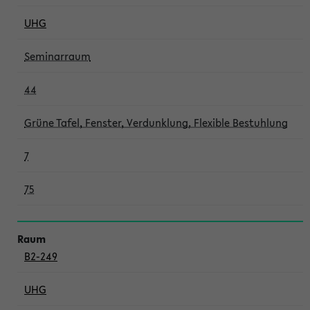
UHG
Seminarraum
44
Grüne Tafel, Fenster, Verdunklung, Flexible Bestuhlung
7
75
B2-249
UHG