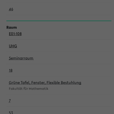
46
E01-108
UHG
Seminarraum
18
Grüne Tafel, Fenster, Flexible Bestuhlung
Fakultät für Mathematik
7
53