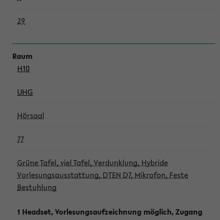
29
H10
UHG
Hörsaal
77
Grüne Tafel, viel Tafel, Verdunklung, Hybride
Vorlesungsausstattung, DTEN D7, Mikrofon, Feste
Bestuhlung
1 Headset, Vorlesungsaufzeichnung möglich, Zugang