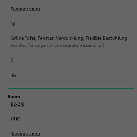
Seminarraum
14
Grüne Tafel, Fenster, Verdunklung, Flexible Bestuhlung
Fakultät für Linguistik und Literaturwissenschaft
7
34
B2-218
UHG
Seminarraum