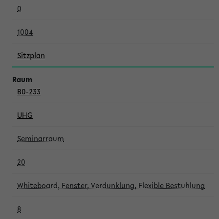
0
1004
Sitzplan
B0-233
UHG
Seminarraum
20
Whiteboard, Fenster, Verdunklung, Flexible Bestuhlung
8