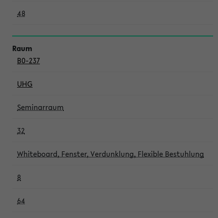
48
B0-237
UHG
Seminarraum
32
Whiteboard, Fenster, Verdunklung, Flexible Bestuhlung
8
64