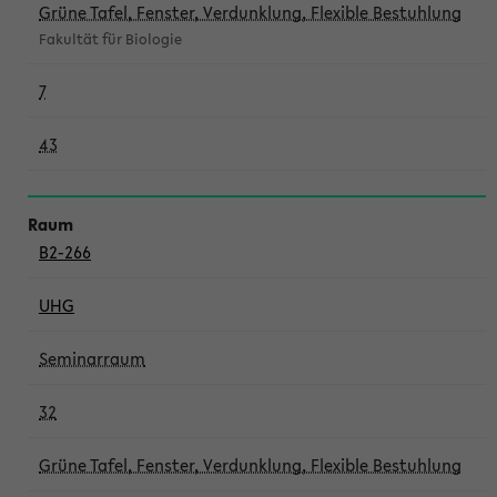
Grüne Tafel, Fenster, Verdunklung, Flexible Bestuhlung
Fakultät für Biologie
7
43
B2-266
UHG
Seminarraum
32
Grüne Tafel, Fenster, Verdunklung, Flexible Bestuhlung