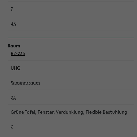
7
43
B2-235
UHG
Seminarraum
24
Grüne Tafel, Fenster, Verdunklung, Flexible Bestuhlung
7