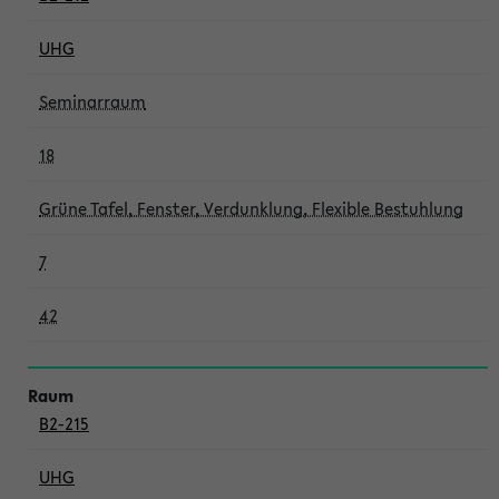
UHG
Seminarraum
18
Grüne Tafel, Fenster, Verdunklung, Flexible Bestuhlung
7
42
B2-215
UHG