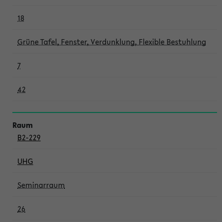
18
Grüne Tafel, Fenster, Verdunklung, Flexible Bestuhlung
7
42
B2-229
UHG
Seminarraum
26