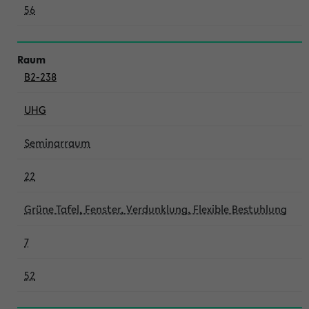
56
B2-238
UHG
Seminarraum
22
Grüne Tafel, Fenster, Verdunklung, Flexible Bestuhlung
7
52