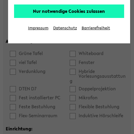
Hörsaal
Seminarraum
Nur notwendige Cookies zulassen
max. Plätze:
Impressum
Datenschutz
Barrierefreiheit
Ausstattung:
Grüne Tafel
Whiteboard
viel Tafel
Fenster
Verdunklung
Hybride
Vorlesungsausstattun
g
DTEN D7
Doppelprojektion
Fest installierter PC
Mikrofon
Feste Bestuhlung
Flexible Bestuhlung
Flex-Seminarraum
Induktive Hörschleife
Einrichtung: