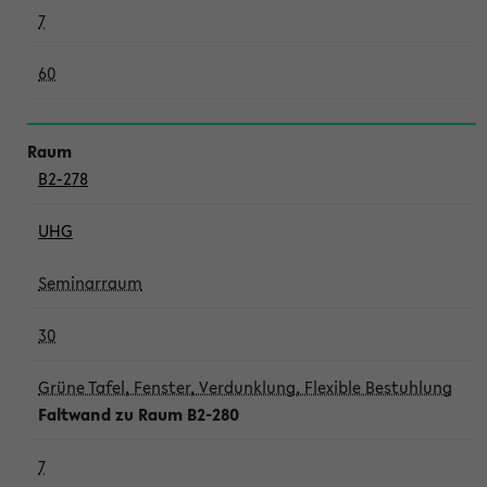
7
60
B2-278
UHG
Seminarraum
30
Grüne Tafel, Fenster, Verdunklung, Flexible Bestuhlung
Faltwand zu Raum B2-280
7