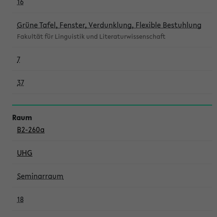
16
Grüne Tafel, Fenster, Verdunklung, Flexible Bestuhlung
Fakultät für Linguistik und Literaturwissenschaft
7
37
B2-260a
UHG
Seminarraum
18