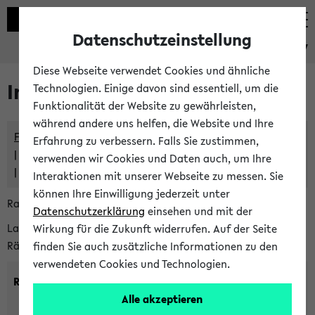
Datenschutzeinstellung
eKVV
Diese Webseite verwendet Cookies und ähnliche
Im eKVV verwaltete Räume
Technologien. Einige davon sind essentiell, um die
Funktionalität der Website zu gewährleisten,
während andere uns helfen, die Website und Ihre
Freie Räume und Veranstaltungsüberschneidungen
Erfahrung zu verbessern. Falls Sie zustimmen,
Raumüberschneidungen
verwenden wir Cookies und Daten auch, um Ihre
Hinweise der zentralen Raumvergabe
Interaktionen mit unserer Webseite zu messen. Sie
können Ihre Einwilligung jederzeit unter
Raumanfragen:
raumvergabe@uni-bielefeld.de
Datenschutzerklärung
einsehen und mit der
Lassen Sie sich alle Räume anzeigen oder suchen Sie nach
Wirkung für die Zukunft widerrufen. Auf der Seite
Räumen mit bestimmten Eigenschaften:
finden Sie auch zusätzliche Informationen zu den
verwendeten Cookies und Technologien.
Raumkriterien:
Alle akzeptieren
Raumkategorie:
min. Plätze: