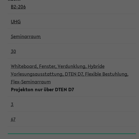
B2-206
UHG
Seminarraum
30
Whiteboard, Fenster, Verdunklung, Hybride
Vorlesungsausstattung, DTEN D7, Flexible Bestuhlung,
Flex-Seminarraum
Projekton nur über DTEN D7
3
67