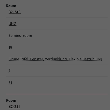
B2-240
UHG
Seminarraum
18
Grüne Tafel, Fenster, Verdunklung, Flexible Bestuhlung
7
51
B2-241