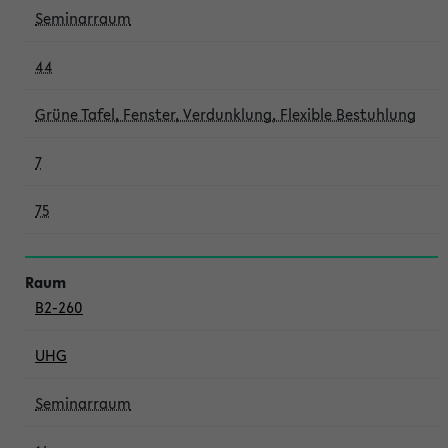
Seminarraum
44
Grüne Tafel, Fenster, Verdunklung, Flexible Bestuhlung
7
75
B2-260
UHG
Seminarraum