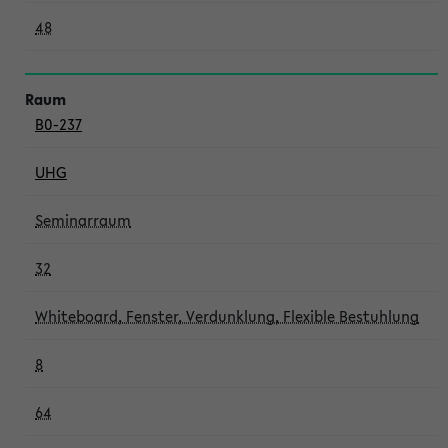
48
B0-237
UHG
Seminarraum
32
Whiteboard, Fenster, Verdunklung, Flexible Bestuhlung
8
64