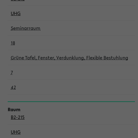
UHG
Seminarraum
18
Grüne Tafel, Fenster, Verdunklung, Flexible Bestuhlung
7
42
B2-215
UHG