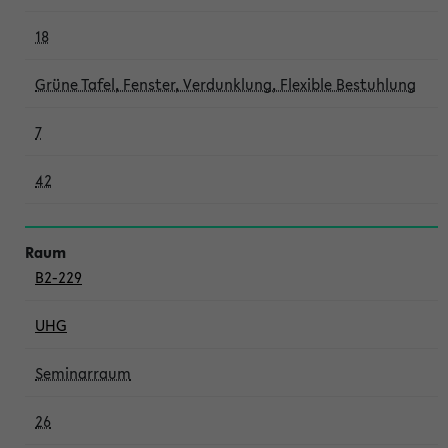
18
Grüne Tafel, Fenster, Verdunklung, Flexible Bestuhlung
7
42
B2-229
UHG
Seminarraum
26