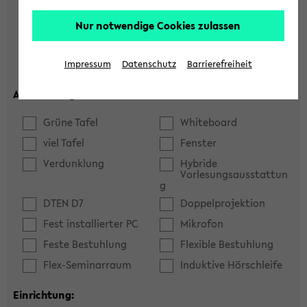
Hörsaal
Seminarraum
Nur notwendige Cookies zulassen
max. Plätze:
Impressum
Datenschutz
Barrierefreiheit
Ausstattung:
Grüne Tafel
Whiteboard
viel Tafel
Fenster
Verdunklung
Hybride
Vorlesungsausstattun
g
DTEN D7
Doppelprojektion
Fest installierter PC
Mikrofon
Feste Bestuhlung
Flexible Bestuhlung
Flex-Seminarraum
Induktive Hörschleife
Einrichtung: