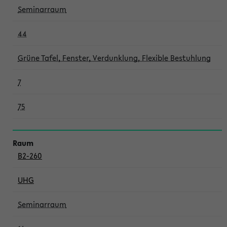
Seminarraum
44
Grüne Tafel, Fenster, Verdunklung, Flexible Bestuhlung
7
75
B2-260
UHG
Seminarraum