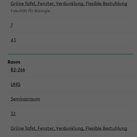
Grüne Tafel, Fenster, Verdunklung, Flexible Bestuhlung
Fakultät für Biologie
7
43
B2-266
UHG
Seminarraum
32
Grüne Tafel, Fenster, Verdunklung, Flexible Bestuhlung