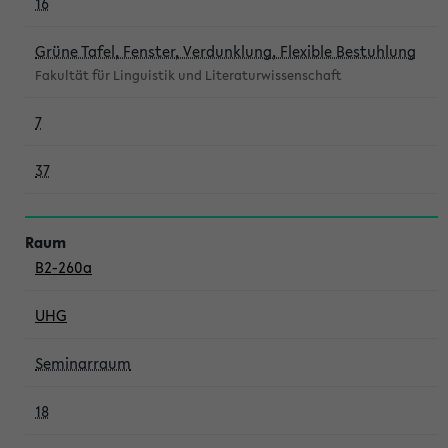
16
Grüne Tafel, Fenster, Verdunklung, Flexible Bestuhlung
Fakultät für Linguistik und Literaturwissenschaft
7
37
B2-260a
UHG
Seminarraum
18