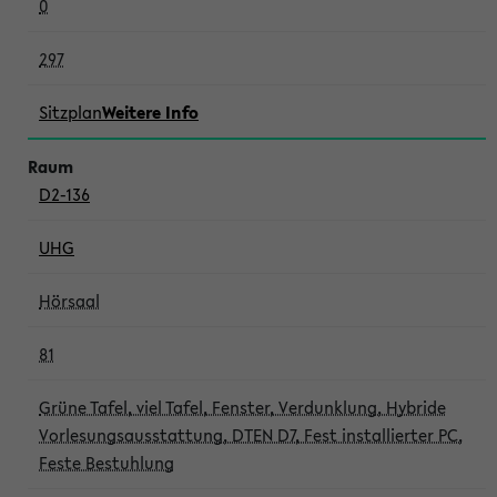
0
297
Sitzplan
Weitere Info
D2-136
UHG
Hörsaal
81
Grüne Tafel, viel Tafel, Fenster, Verdunklung, Hybride
Vorlesungsausstattung, DTEN D7, Fest installierter PC,
Feste Bestuhlung