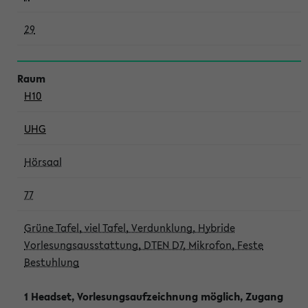
29
H10
UHG
Hörsaal
77
Grüne Tafel, viel Tafel, Verdunklung, Hybride
Vorlesungsausstattung, DTEN D7, Mikrofon, Feste
Bestuhlung
1 Headset, Vorlesungsaufzeichnung möglich, Zugang