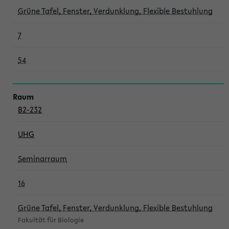
Grüne Tafel, Fenster, Verdunklung, Flexible Bestuhlung
7
54
B2-232
UHG
Seminarraum
16
Grüne Tafel, Fenster, Verdunklung, Flexible Bestuhlung
Fakultät für Biologie