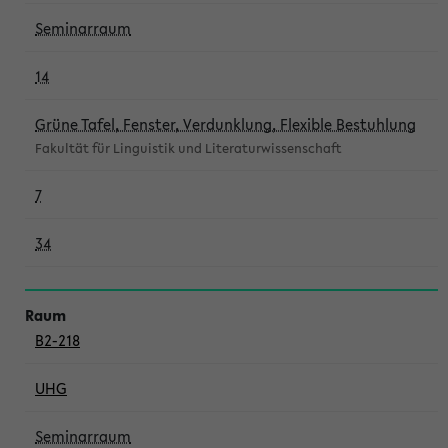
Seminarraum
14
Grüne Tafel, Fenster, Verdunklung, Flexible Bestuhlung
Fakultät für Linguistik und Literaturwissenschaft
7
34
B2-218
UHG
Seminarraum