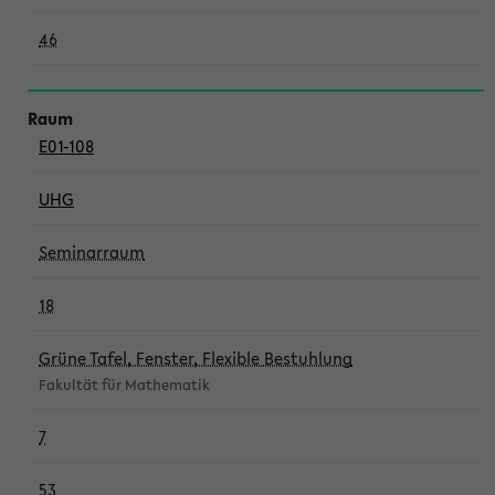
46
E01-108
UHG
Seminarraum
18
Grüne Tafel, Fenster, Flexible Bestuhlung
Fakultät für Mathematik
7
53