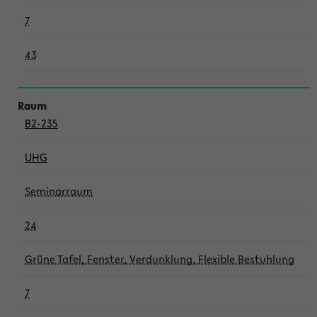
7
43
B2-235
UHG
Seminarraum
24
Grüne Tafel, Fenster, Verdunklung, Flexible Bestuhlung
7