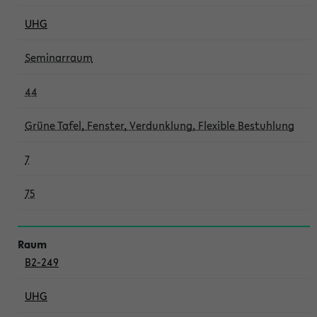
UHG
Seminarraum
44
Grüne Tafel, Fenster, Verdunklung, Flexible Bestuhlung
7
75
B2-249
UHG