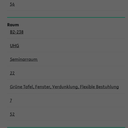
56
B2-238
UHG
Seminarraum
22
Grüne Tafel, Fenster, Verdunklung, Flexible Bestuhlung
7
52