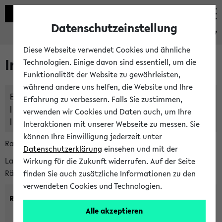
Datenschutzeinstellung
eKVV
Diese Webseite verwendet Cookies und ähnliche
Im eKVV verwaltete Räume
Technologien. Einige davon sind essentiell, um die
Funktionalität der Website zu gewährleisten,
während andere uns helfen, die Website und Ihre
Freie Räume und Veranstaltungsüberschneidungen
Erfahrung zu verbessern. Falls Sie zustimmen,
Raumüberschneidungen
verwenden wir Cookies und Daten auch, um Ihre
Hinweise der zentralen Raumvergabe
Interaktionen mit unserer Webseite zu messen. Sie
können Ihre Einwilligung jederzeit unter
Raumanfragen:
raumvergabe@uni-bielefeld.de
Datenschutzerklärung
einsehen und mit der
Lassen Sie sich alle Räume anzeigen oder suchen Sie nach
Wirkung für die Zukunft widerrufen. Auf der Seite
Räumen mit bestimmten Eigenschaften:
finden Sie auch zusätzliche Informationen zu den
verwendeten Cookies und Technologien.
Raumkriterien:
Alle akzeptieren
Raumkategorie:
min. Plätze: