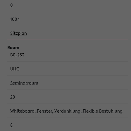
0
1004
Sitzplan
B0-233
UHG
Seminarraum
20
Whiteboard, Fenster, Verdunklung, Flexible Bestuhlung
8