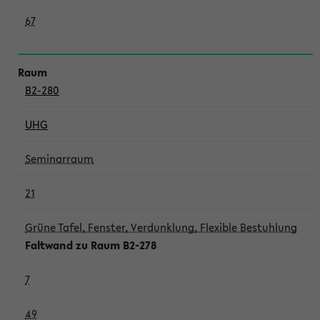
67
B2-280
UHG
Seminarraum
21
Grüne Tafel, Fenster, Verdunklung, Flexible Bestuhlung
Faltwand zu Raum B2-278
7
49