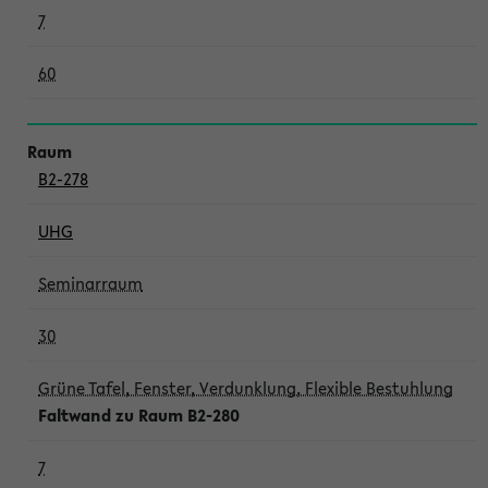
7
60
B2-278
UHG
Seminarraum
30
Grüne Tafel, Fenster, Verdunklung, Flexible Bestuhlung
Faltwand zu Raum B2-280
7