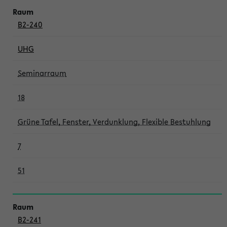
B2-240
UHG
Seminarraum
18
Grüne Tafel, Fenster, Verdunklung, Flexible Bestuhlung
7
51
B2-241