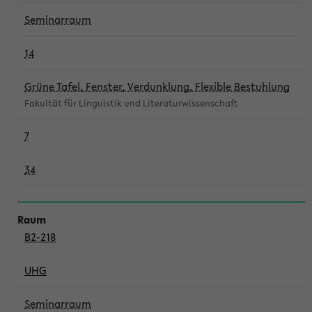
Seminarraum
14
Grüne Tafel, Fenster, Verdunklung, Flexible Bestuhlung
Fakultät für Linguistik und Literaturwissenschaft
7
34
B2-218
UHG
Seminarraum