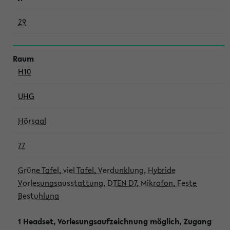
29
H10
UHG
Hörsaal
77
Grüne Tafel, viel Tafel, Verdunklung, Hybride
Vorlesungsausstattung, DTEN D7, Mikrofon, Feste
Bestuhlung
1 Headset, Vorlesungsaufzeichnung möglich, Zugang