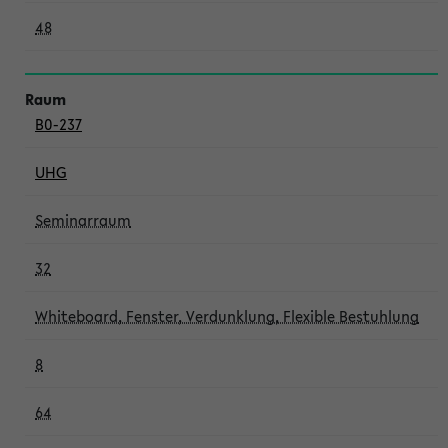
48
B0-237
UHG
Seminarraum
32
Whiteboard, Fenster, Verdunklung, Flexible Bestuhlung
8
64