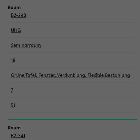
B2-240
UHG
Seminarraum
18
Grüne Tafel, Fenster, Verdunklung, Flexible Bestuhlung
7
51
B2-241