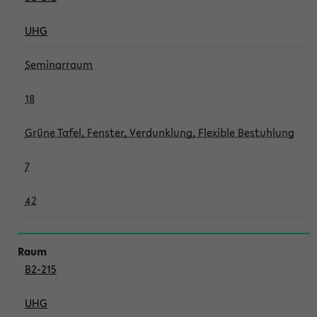
UHG
Seminarraum
18
Grüne Tafel, Fenster, Verdunklung, Flexible Bestuhlung
7
42
B2-215
UHG