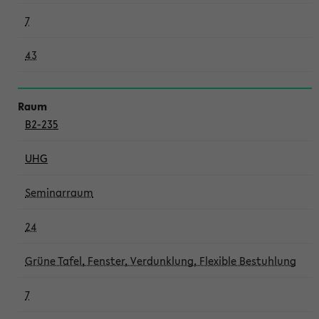
7
43
B2-235
UHG
Seminarraum
24
Grüne Tafel, Fenster, Verdunklung, Flexible Bestuhlung
7