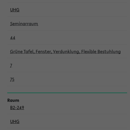
UHG
Seminarraum
44
Grüne Tafel, Fenster, Verdunklung, Flexible Bestuhlung
7
75
B2-249
UHG