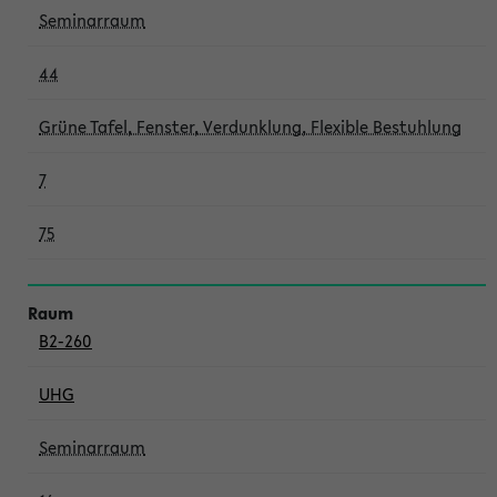
Seminarraum
44
Grüne Tafel, Fenster, Verdunklung, Flexible Bestuhlung
7
75
B2-260
UHG
Seminarraum