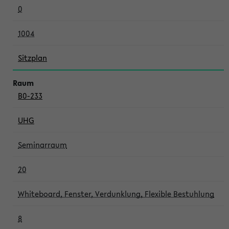
0
1004
Sitzplan
B0-233
UHG
Seminarraum
20
Whiteboard, Fenster, Verdunklung, Flexible Bestuhlung
8