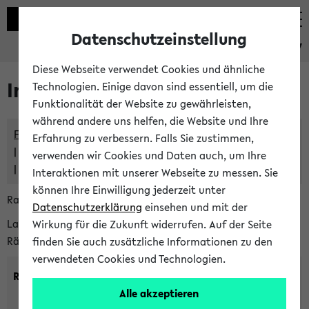
Datenschutzeinstellung
eKVV
Diese Webseite verwendet Cookies und ähnliche
Im eKVV verwaltete Räume
Technologien. Einige davon sind essentiell, um die
Funktionalität der Website zu gewährleisten,
während andere uns helfen, die Website und Ihre
Freie Räume und Veranstaltungsüberschneidungen
Erfahrung zu verbessern. Falls Sie zustimmen,
Raumüberschneidungen
verwenden wir Cookies und Daten auch, um Ihre
Hinweise der zentralen Raumvergabe
Interaktionen mit unserer Webseite zu messen. Sie
können Ihre Einwilligung jederzeit unter
Raumanfragen:
raumvergabe@uni-bielefeld.de
Datenschutzerklärung
einsehen und mit der
Lassen Sie sich alle Räume anzeigen oder suchen Sie nach
Wirkung für die Zukunft widerrufen. Auf der Seite
Räumen mit bestimmten Eigenschaften:
finden Sie auch zusätzliche Informationen zu den
verwendeten Cookies und Technologien.
Raumkriterien:
Alle akzeptieren
Raumkategorie:
min. Plätze: