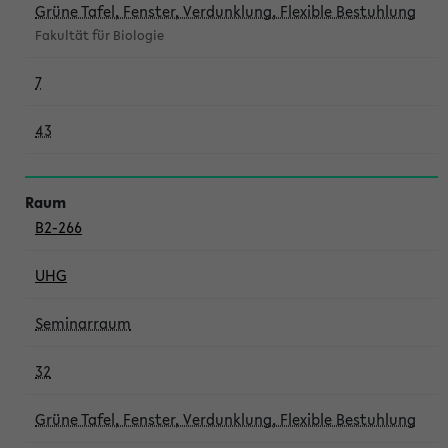
Grüne Tafel, Fenster, Verdunklung, Flexible Bestuhlung
Fakultät für Biologie
7
43
B2-266
UHG
Seminarraum
32
Grüne Tafel, Fenster, Verdunklung, Flexible Bestuhlung