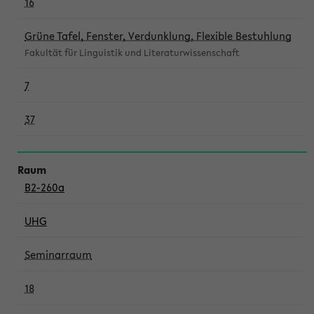
16
Grüne Tafel, Fenster, Verdunklung, Flexible Bestuhlung
Fakultät für Linguistik und Literaturwissenschaft
7
37
B2-260a
UHG
Seminarraum
18