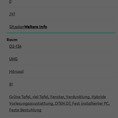
0
297
Sitzplan
Weitere Info
D2-136
UHG
Hörsaal
81
Grüne Tafel, viel Tafel, Fenster, Verdunklung, Hybride
Vorlesungsausstattung, DTEN D7, Fest installierter PC,
Feste Bestuhlung