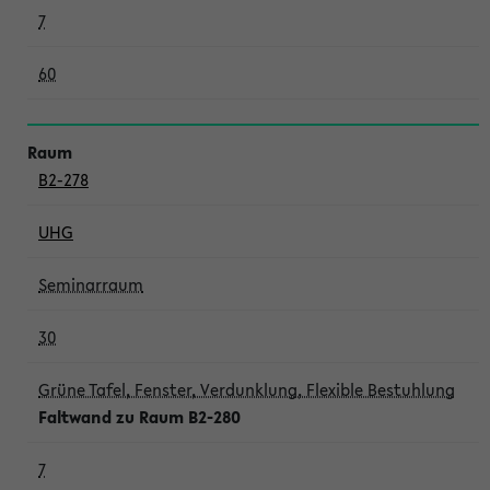
7
60
B2-278
UHG
Seminarraum
30
Grüne Tafel, Fenster, Verdunklung, Flexible Bestuhlung
Faltwand zu Raum B2-280
7