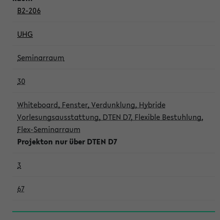
B2-206
UHG
Seminarraum
30
Whiteboard, Fenster, Verdunklung, Hybride
Vorlesungsausstattung, DTEN D7, Flexible Bestuhlung,
Flex-Seminarraum
Projekton nur über DTEN D7
3
67