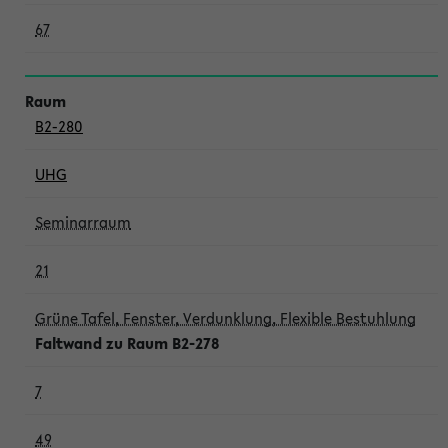
67
B2-280
UHG
Seminarraum
21
Grüne Tafel, Fenster, Verdunklung, Flexible Bestuhlung
Faltwand zu Raum B2-278
7
49