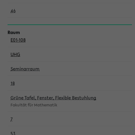
46
E01-108
UHG
Seminarraum
18
Grüne Tafel, Fenster, Flexible Bestuhlung
Fakultät für Mathematik
7
53