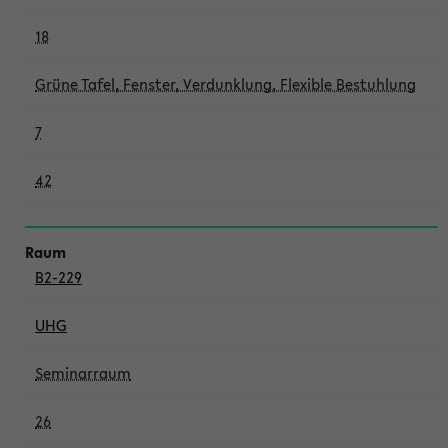
18
Grüne Tafel, Fenster, Verdunklung, Flexible Bestuhlung
7
42
B2-229
UHG
Seminarraum
26