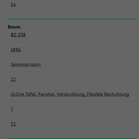
56
B2-238
UHG
Seminarraum
22
Grüne Tafel, Fenster, Verdunklung, Flexible Bestuhlung
7
52