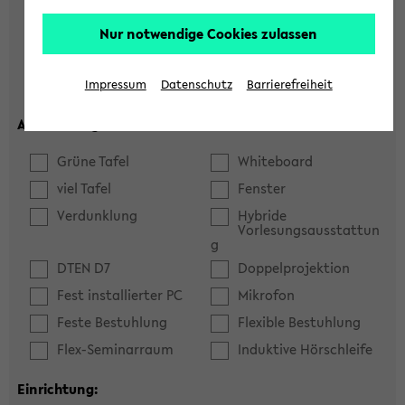
Hörsaal
Seminarraum
Nur notwendige Cookies zulassen
max. Plätze:
Impressum
Datenschutz
Barrierefreiheit
Ausstattung:
Grüne Tafel
Whiteboard
viel Tafel
Fenster
Verdunklung
Hybride
Vorlesungsausstattun
g
DTEN D7
Doppelprojektion
Fest installierter PC
Mikrofon
Feste Bestuhlung
Flexible Bestuhlung
Flex-Seminarraum
Induktive Hörschleife
Einrichtung: