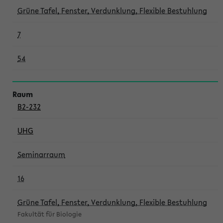
Grüne Tafel, Fenster, Verdunklung, Flexible Bestuhlung
7
54
B2-232
UHG
Seminarraum
16
Grüne Tafel, Fenster, Verdunklung, Flexible Bestuhlung
Fakultät für Biologie