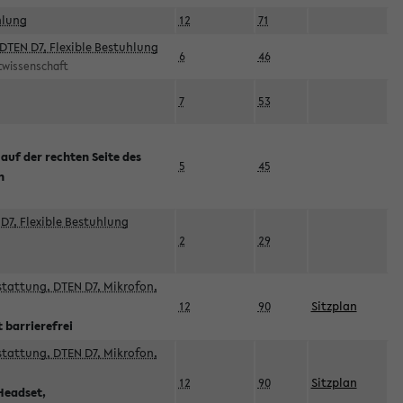
hlung
12
71
DTEN D7, Flexible Bestuhlung
6
46
rtwissenschaft
7
53
 auf der rechten Seite des
5
45
n
D7, Flexible Bestuhlung
2
29
sstattung, DTEN D7, Mikrofon,
12
90
Sitzplan
 barrierefrei
sstattung, DTEN D7, Mikrofon,
12
90
Sitzplan
Headset,