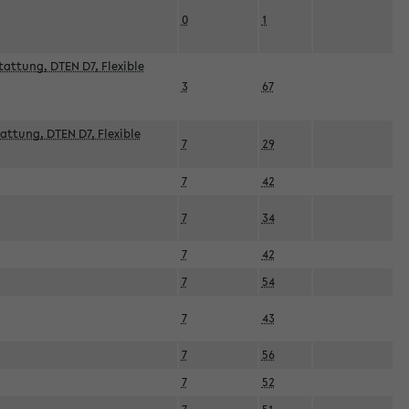
0
1
attung, DTEN D7, Flexible
3
67
attung, DTEN D7, Flexible
7
29
7
42
7
34
7
42
7
54
7
43
7
56
7
52