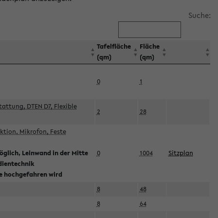
Suche:
Tafelfläche
Fläche
(qm)
(qm)
0
1
attung, DTEN D7, Flexible
2
28
tion, Mikrofon, Feste
glich, Leinwand in der Mitte
0
1004
Sitzplan
dientechnik
ie hochgefahren wird
8
48
8
64