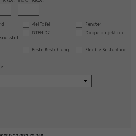
rd
viel Tafel
Fenster
DTEN D7
Doppelprojektion
sausstat
Feste Bestuhlung
Flexible Bestuhlung
fe
ndenplan anzuzeigen.