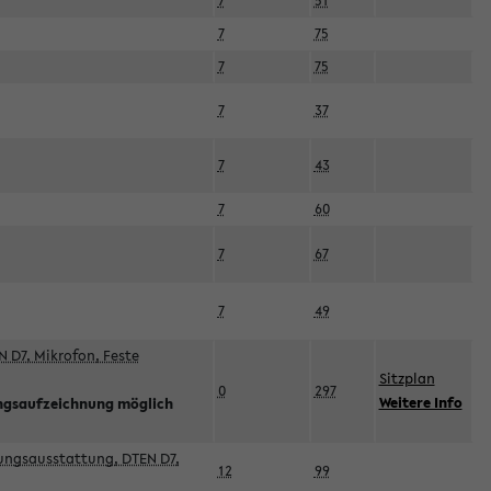
7
51
7
75
7
75
7
37
7
43
7
60
7
67
7
49
 D7, Mikrofon, Feste
Sitzplan
0
297
Weitere Info
ngsaufzeichnung möglich
esungsausstattung, DTEN D7,
12
99