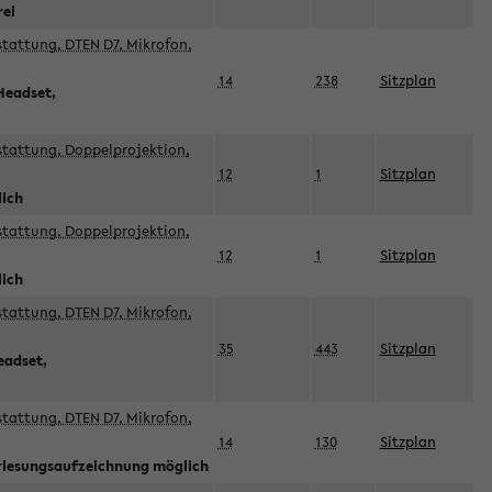
rei
sstattung, DTEN D7, Mikrofon,
14
238
Sitzplan
Headset,
sstattung, Doppelprojektion,
12
1
Sitzplan
lich
sstattung, Doppelprojektion,
12
1
Sitzplan
lich
sstattung, DTEN D7, Mikrofon,
35
443
Sitzplan
eadset,
sstattung, DTEN D7, Mikrofon,
14
130
Sitzplan
orlesungsaufzeichnung möglich