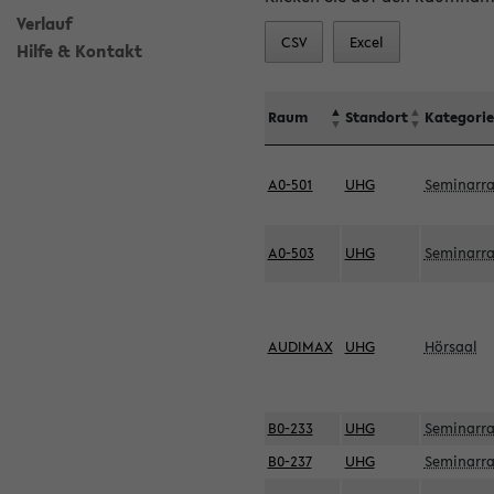
Verlauf
CSV
Excel
Hilfe & Kontakt
Raum
Standort
Kategorie
A0-501
UHG
Seminarr
A0-503
UHG
Seminarr
AUDIMAX
UHG
Hörsaal
B0-233
UHG
Seminarr
B0-237
UHG
Seminarr