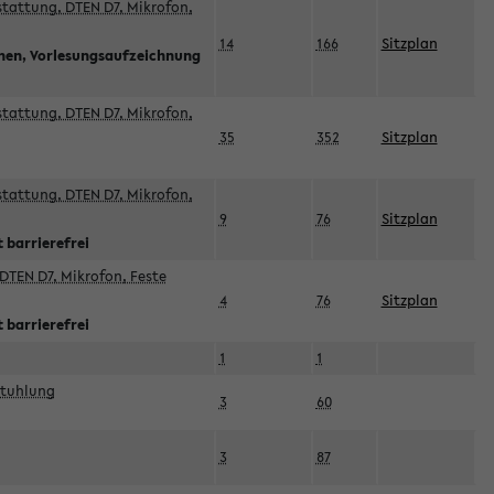
sstattung, DTEN D7, Mikrofon,
14
166
Sitzplan
nnen, Vorlesungsaufzeichnung
sstattung, DTEN D7, Mikrofon,
35
352
Sitzplan
sstattung, DTEN D7, Mikrofon,
9
76
Sitzplan
 barrierefrei
DTEN D7, Mikrofon, Feste
4
76
Sitzplan
 barrierefrei
1
1
stuhlung
3
60
3
87