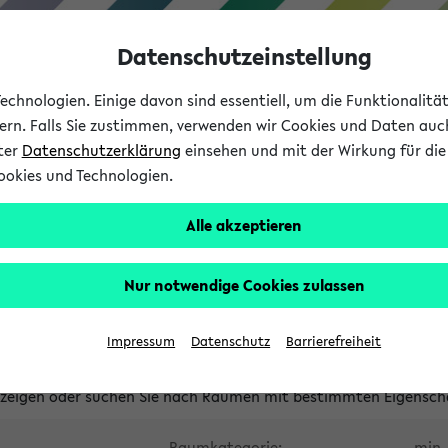
Datenschutzeinstellung
chnologien. Einige davon sind essentiell, um die Funktionalit
sern. Falls Sie zustimmen, verwenden wir Cookies und Daten auc
nter
Datenschutzerklärung
einsehen und mit der Wirkung für die 
ookies und Technologien.
Studium
Lehre
International
Alle akzeptieren
waltete Räume
Nur notwendige Cookies zulassen
tungsüberschneidungen
Raumüberschneidungen
Hinweise d
Impressum
Datenschutz
Barrierefreiheit
uni-bielefeld.de
anzeigen oder suchen Sie nach Räumen mit bestimmten Eigensch
Raumkategorie:
min. 