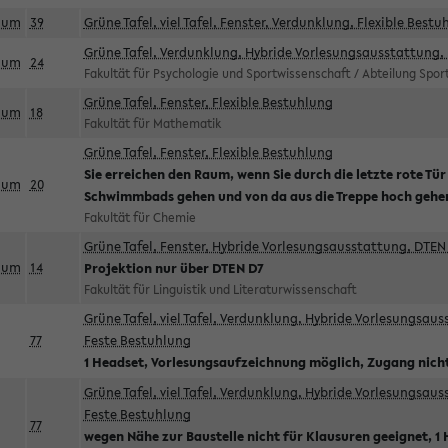
aum
39
Grüne Tafel, viel Tafel, Fenster, Verdunklung, Flexible Bestu
Grüne Tafel, Verdunklung, Hybride Vorlesungsausstattung, 
aum
24
Fakultät für Psychologie und Sportwissenschaft / Abteilung Spo
Grüne Tafel, Fenster, Flexible Bestuhlung
aum
18
Fakultät für Mathematik
Grüne Tafel, Fenster, Flexible Bestuhlung
Sie erreichen den Raum, wenn Sie durch die letzte rote Tür
aum
20
Schwimmbads gehen und von da aus die Treppe hoch gehe
Fakultät für Chemie
Grüne Tafel, Fenster, Hybride Vorlesungsausstattung, DTEN 
aum
14
Projektion nur über DTEN D7
Fakultät für Linguistik und Literaturwissenschaft
Grüne Tafel, viel Tafel, Verdunklung, Hybride Vorlesungsau
77
Feste Bestuhlung
1 Headset, Vorlesungsaufzeichnung möglich, Zugang nicht
Grüne Tafel, viel Tafel, Verdunklung, Hybride Vorlesungsau
Feste Bestuhlung
77
wegen Nähe zur Baustelle nicht für Klausuren geeignet, 1 