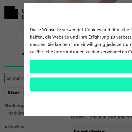
Diese Webseite verwendet Cookies und ähnliche Te
helfen, die Website und Ihre Erfahrung zu verbes
messen. Sie können Ihre Einwilligung jederzeit u
zusätzliche Informationen zu den verwendeten C
Universität
Forschung
Im eKVV ver
mein
Start
eKVV
Freie Räume und Veranstal
Studiengangsauswahl
Raumanfragen:
raumvergabe@
Modulrecherche
Lassen Sie sich alle Räume 
Aktuelles
Raumkriterien: