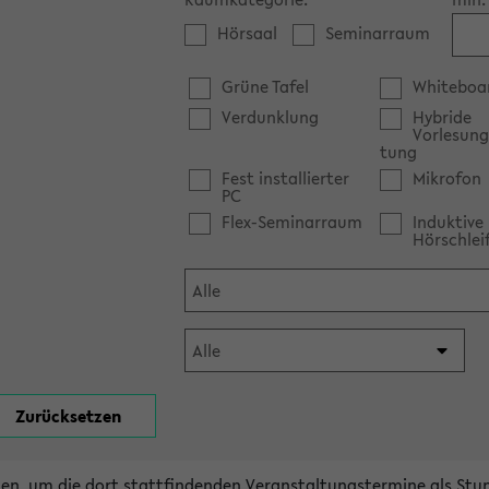
Hörsaal
Seminarraum
Grüne Tafel
Whiteboa
Verdunklung
Hybride
Vorlesung
tung
Fest installierter
Mikrofon
PC
Flex-Seminarraum
Induktive
Hörschlei
en, um die dort stattfindenden Veranstaltungstermine als Stu