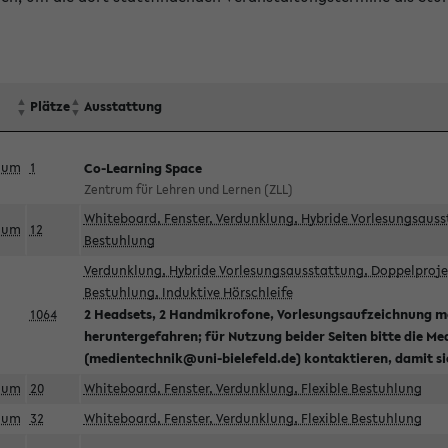
Plätze
Ausstattung
aum
1
Co-Learning Space
Zentrum für Lehren und Lernen (ZLL)
Whiteboard, Fenster, Verdunklung, Hybride Vorlesungsausst
aum
12
Bestuhlung
Verdunklung, Hybride Vorlesungsausstattung, Doppelprojek
Bestuhlung, Induktive Hörschleife
1064
2 Headsets, 2 Handmikrofone, Vorlesungsaufzeichnung mö
heruntergefahren; für Nutzung beider Seiten bitte die Me
(medientechnik@uni-bielefeld.de) kontaktieren, damit s
aum
20
Whiteboard, Fenster, Verdunklung, Flexible Bestuhlung
aum
32
Whiteboard, Fenster, Verdunklung, Flexible Bestuhlung