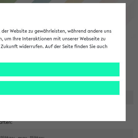
eKVV
ät der Website zu gewährleisten, während andere uns
h, um Ihre Interaktionen mit unserer Webseite zu
Zukunft widerrufen. Auf der Seite finden Sie auch
Meine Uni
EN
ANMELDEN
er zentralen Raumvergabe
aften:
Plätze:
max. Plätze: