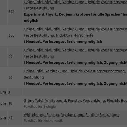
Grüne Tafel, viel Tafel, Verdunklung, Hybride Vorlesungsau
Feste Bestuhlung
132
Experiment Physik, Decjenmikrofone für alle Sprecher*i
möglich
Grüne Tafel, viel Tafel, Verdunklung, Hybride Vorlesungsau
308
Feste Bestuhlung, Induktive Hörschleife
1 Headset, Vorlesungsaufzeichnung möglich
Grüne Tafel, viel Tafel, Verdunklung, Hybride Vorlesungsau
63
Feste Bestuhlung
1 Headset, Vorlesungsaufzeichnung möglich, Zugang nicht
Grüne Tafel, Verdunklung, Hybride Vorlesungsausstattung, 
63
Bestuhlung
1 Headset, Vorlesungsaufzeichnung möglich, Zugang nicht
aum
1
Grüne Tafel, Whiteboard, Fenster, Verdunklung, Flexible Be
aum
18
Fakultät für Biologie
Whiteboard, Fenster, Verdunklung, Flexible Bestuhlung
aum
45
Fakultät für Mathematik