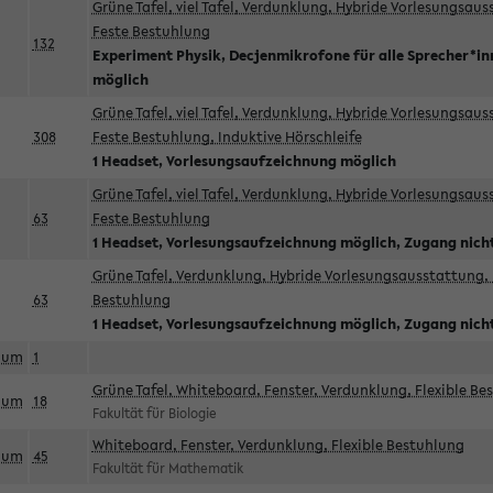
Grüne Tafel, viel Tafel, Verdunklung, Hybride Vorlesungsau
Feste Bestuhlung
132
Experiment Physik, Decjenmikrofone für alle Sprecher*i
möglich
Grüne Tafel, viel Tafel, Verdunklung, Hybride Vorlesungsau
308
Feste Bestuhlung, Induktive Hörschleife
1 Headset, Vorlesungsaufzeichnung möglich
Grüne Tafel, viel Tafel, Verdunklung, Hybride Vorlesungsau
63
Feste Bestuhlung
1 Headset, Vorlesungsaufzeichnung möglich, Zugang nicht
Grüne Tafel, Verdunklung, Hybride Vorlesungsausstattung, 
63
Bestuhlung
1 Headset, Vorlesungsaufzeichnung möglich, Zugang nicht
aum
1
Grüne Tafel, Whiteboard, Fenster, Verdunklung, Flexible Be
aum
18
Fakultät für Biologie
Whiteboard, Fenster, Verdunklung, Flexible Bestuhlung
aum
45
Fakultät für Mathematik