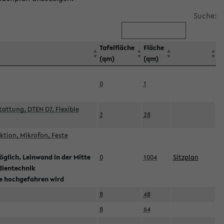
Suche:
Tafelfläche
Fläche
(qm)
(qm)
0
1
attung, DTEN D7, Flexible
2
28
tion, Mikrofon, Feste
glich, Leinwand in der Mitte
0
1004
Sitzplan
dientechnik
ie hochgefahren wird
8
48
8
64