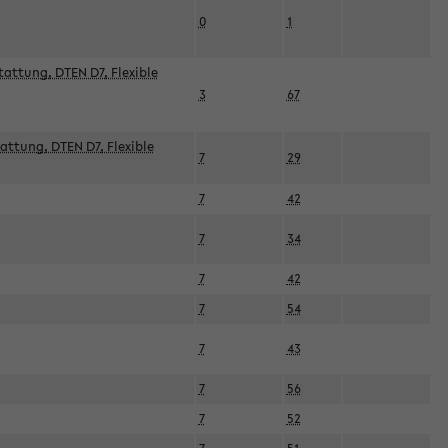
0
1
attung, DTEN D7, Flexible
3
67
attung, DTEN D7, Flexible
7
29
7
42
7
34
7
42
7
54
7
43
7
56
7
52