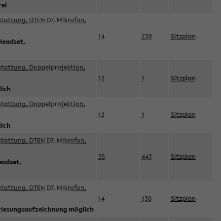
rei
sstattung, DTEN D7, Mikrofon,
14
238
Sitzplan
Headset,
sstattung, Doppelprojektion,
12
1
Sitzplan
lich
sstattung, Doppelprojektion,
12
1
Sitzplan
lich
sstattung, DTEN D7, Mikrofon,
35
443
Sitzplan
eadset,
sstattung, DTEN D7, Mikrofon,
14
130
Sitzplan
orlesungsaufzeichnung möglich