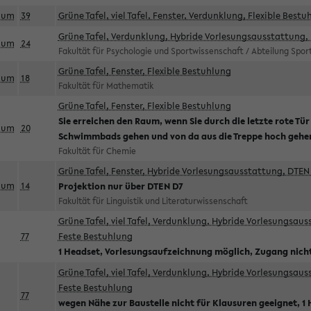
aum
39
Grüne Tafel, viel Tafel, Fenster, Verdunklung, Flexible Bestu
Grüne Tafel, Verdunklung, Hybride Vorlesungsausstattung, 
aum
24
Fakultät für Psychologie und Sportwissenschaft / Abteilung Spo
Grüne Tafel, Fenster, Flexible Bestuhlung
aum
18
Fakultät für Mathematik
Grüne Tafel, Fenster, Flexible Bestuhlung
Sie erreichen den Raum, wenn Sie durch die letzte rote Tür
aum
20
Schwimmbads gehen und von da aus die Treppe hoch gehe
Fakultät für Chemie
Grüne Tafel, Fenster, Hybride Vorlesungsausstattung, DTEN 
aum
14
Projektion nur über DTEN D7
Fakultät für Linguistik und Literaturwissenschaft
Grüne Tafel, viel Tafel, Verdunklung, Hybride Vorlesungsau
77
Feste Bestuhlung
1 Headset, Vorlesungsaufzeichnung möglich, Zugang nicht
Grüne Tafel, viel Tafel, Verdunklung, Hybride Vorlesungsau
Feste Bestuhlung
77
wegen Nähe zur Baustelle nicht für Klausuren geeignet, 1 