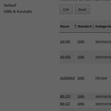
Verlauf
CSV
Excel
Hilfe & Kontakt
Raum
Standort
Kategorie
A0-501
UHG
Seminarr
A0-503
UHG
Seminarr
AUDIMAX
UHG
Hörsaal
B0-233
UHG
Seminarr
B0-237
UHG
Seminarr