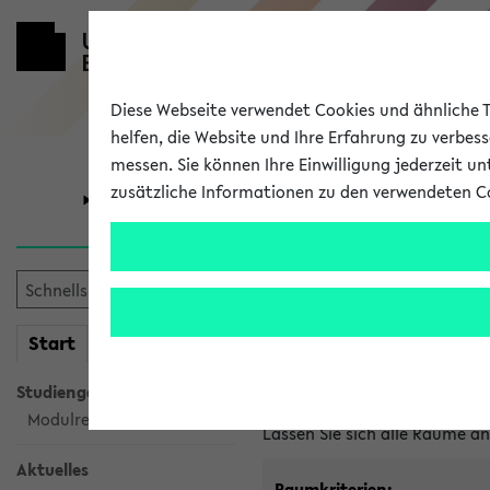
Diese Webseite verwendet Cookies und ähnliche Te
helfen, die Website und Ihre Erfahrung zu verbes
messen. Sie können Ihre Einwilligung jederzeit u
zusätzliche Informationen zu den verwendeten C
Universität
Forschung
Im eKVV ver
mein
Start
eKVV
Freie Räume und Veranstal
Studiengangsauswahl
Raumanfragen:
raumvergabe@
Modulrecherche
Lassen Sie sich alle Räume 
Aktuelles
Raumkriterien: