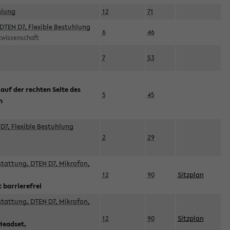
hlung
12
71
DTEN D7, Flexible Bestuhlung
6
46
rtwissenschaft
7
53
 auf der rechten Seite des
5
45
n
D7, Flexible Bestuhlung
2
29
sstattung, DTEN D7, Mikrofon,
12
90
Sitzplan
 barrierefrei
sstattung, DTEN D7, Mikrofon,
12
90
Sitzplan
Headset,