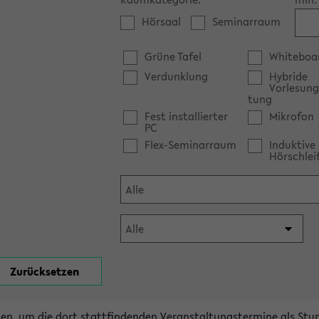
Hörsaal
Seminarraum
Grüne Tafel
Whiteboa
Verdunklung
Hybride
Vorlesung
tung
Fest installierter
Mikrofon
PC
Flex-Seminarraum
Induktive
Hörschlei
en, um die dort stattfindenden Veranstaltungstermine als Stu