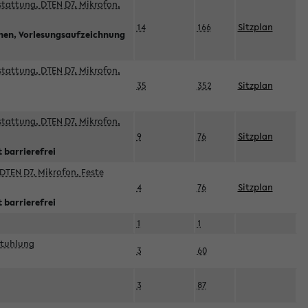
sstattung, DTEN D7, Mikrofon,
14
166
Sitzplan
nnen, Vorlesungsaufzeichnung
sstattung, DTEN D7, Mikrofon,
35
352
Sitzplan
sstattung, DTEN D7, Mikrofon,
9
76
Sitzplan
 barrierefrei
DTEN D7, Mikrofon, Feste
4
76
Sitzplan
 barrierefrei
1
1
stuhlung
3
60
3
87