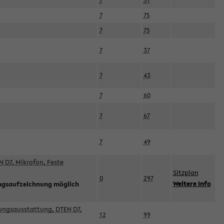
7
51
7
75
7
75
7
37
7
43
7
60
7
67
7
49
 D7, Mikrofon, Feste
Sitzplan
0
297
Weitere Info
ngsaufzeichnung möglich
esungsausstattung, DTEN D7,
12
99