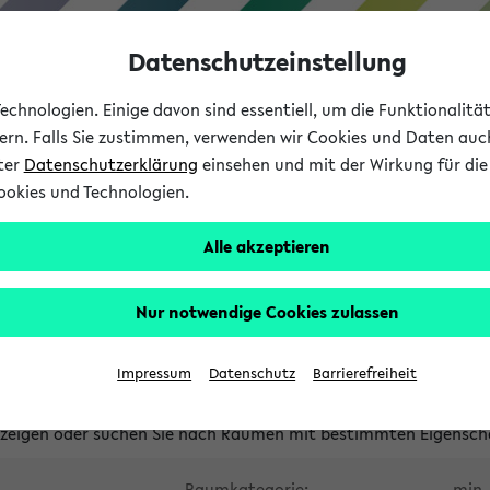
Datenschutzeinstellung
chnologien. Einige davon sind essentiell, um die Funktionalit
sern. Falls Sie zustimmen, verwenden wir Cookies und Daten auc
nter
Datenschutzerklärung
einsehen und mit der Wirkung für die 
ookies und Technologien.
Studium
Lehre
International
Alle akzeptieren
waltete Räume
Nur notwendige Cookies zulassen
tungsüberschneidungen
Raumüberschneidungen
Hinweise d
Impressum
Datenschutz
Barrierefreiheit
uni-bielefeld.de
anzeigen oder suchen Sie nach Räumen mit bestimmten Eigensch
Raumkategorie:
min. 