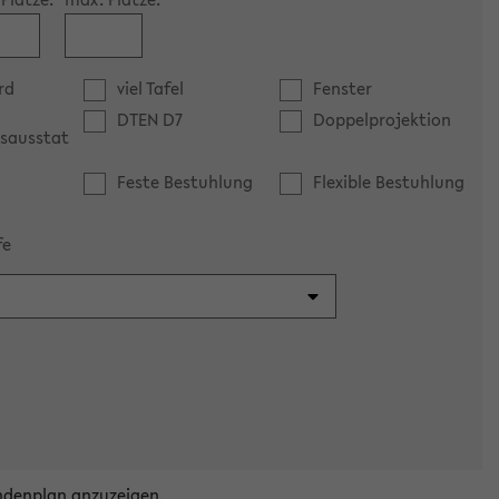
rd
viel Tafel
Fenster
DTEN D7
Doppelprojektion
sausstat
Feste Bestuhlung
Flexible Bestuhlung
fe
ndenplan anzuzeigen.