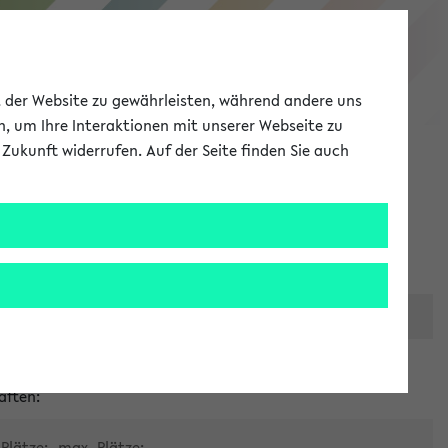
eKVV
ät der Website zu gewährleisten, während andere uns
h, um Ihre Interaktionen mit unserer Webseite zu
Zukunft widerrufen. Auf der Seite finden Sie auch
Meine Uni
EN
ANMELDEN
er zentralen Raumvergabe
aften:
Plätze:
max. Plätze: