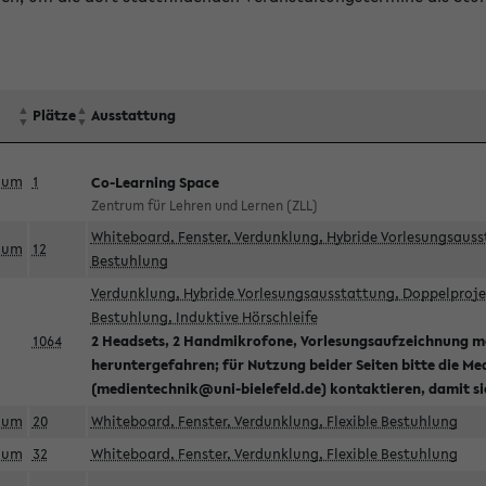
Plätze
Ausstattung
aum
1
Co-Learning Space
Zentrum für Lehren und Lernen (ZLL)
Whiteboard, Fenster, Verdunklung, Hybride Vorlesungsausst
aum
12
Bestuhlung
Verdunklung, Hybride Vorlesungsausstattung, Doppelprojek
Bestuhlung, Induktive Hörschleife
1064
2 Headsets, 2 Handmikrofone, Vorlesungsaufzeichnung mö
heruntergefahren; für Nutzung beider Seiten bitte die Me
(medientechnik@uni-bielefeld.de) kontaktieren, damit s
aum
20
Whiteboard, Fenster, Verdunklung, Flexible Bestuhlung
aum
32
Whiteboard, Fenster, Verdunklung, Flexible Bestuhlung