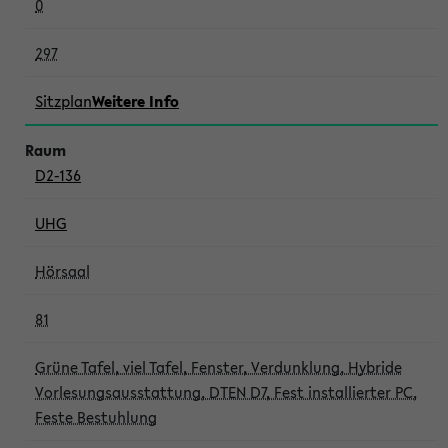
0
297
Sitzplan
Weitere Info
D2-136
UHG
Hörsaal
81
Grüne Tafel, viel Tafel, Fenster, Verdunklung, Hybride
Vorlesungsausstattung, DTEN D7, Fest installierter PC,
Feste Bestuhlung