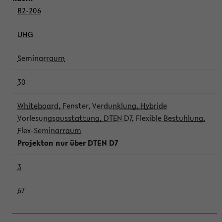
B2-206
UHG
Seminarraum
30
Whiteboard, Fenster, Verdunklung, Hybride
Vorlesungsausstattung, DTEN D7, Flexible Bestuhlung,
Flex-Seminarraum
Projekton nur über DTEN D7
3
67