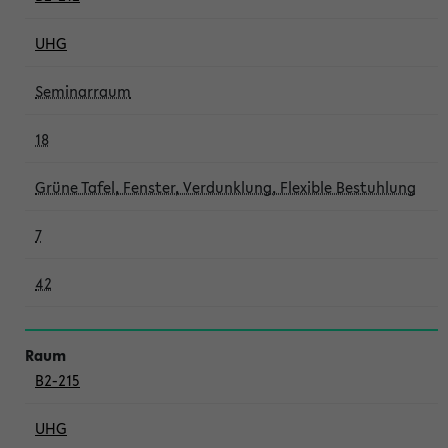
UHG
Seminarraum
18
Grüne Tafel, Fenster, Verdunklung, Flexible Bestuhlung
7
42
B2-215
UHG