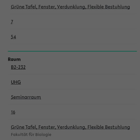
Grüne Tafel, Fenster, Verdunklung, Flexible Bestuhlung
7
54
B2-232
UHG
Seminarraum
16
Grüne Tafel, Fenster, Verdunklung, Flexible Bestuhlung
Fakultät für Biologie