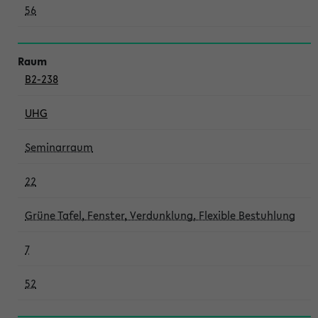
56
B2-238
UHG
Seminarraum
22
Grüne Tafel, Fenster, Verdunklung, Flexible Bestuhlung
7
52