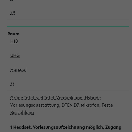
29
H10
UHG
Hörsaal
77
Grüne Tafel, viel Tafel, Verdunklung, Hybride
Vorlesungsausstattung, DTEN D7, Mikrofon, Feste
Bestuhlung
1 Headset, Vorlesungsaufzeichnung möglich, Zugang