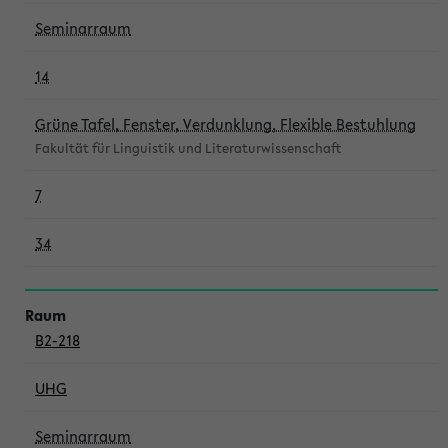
Seminarraum
14
Grüne Tafel, Fenster, Verdunklung, Flexible Bestuhlung
Fakultät für Linguistik und Literaturwissenschaft
7
34
B2-218
UHG
Seminarraum