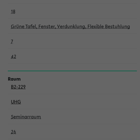
18
Grüne Tafel, Fenster, Verdunklung, Flexible Bestuhlung
7
42
B2-229
UHG
Seminarraum
26