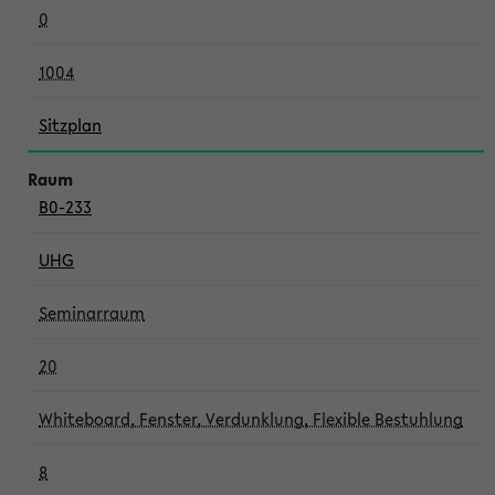
0
1004
Sitzplan
B0-233
UHG
Seminarraum
20
Whiteboard, Fenster, Verdunklung, Flexible Bestuhlung
8