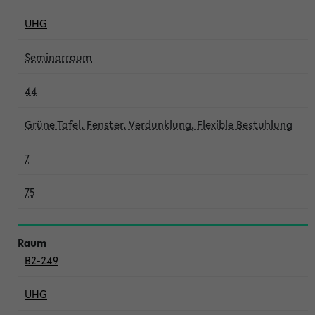
UHG
Seminarraum
44
Grüne Tafel, Fenster, Verdunklung, Flexible Bestuhlung
7
75
B2-249
UHG