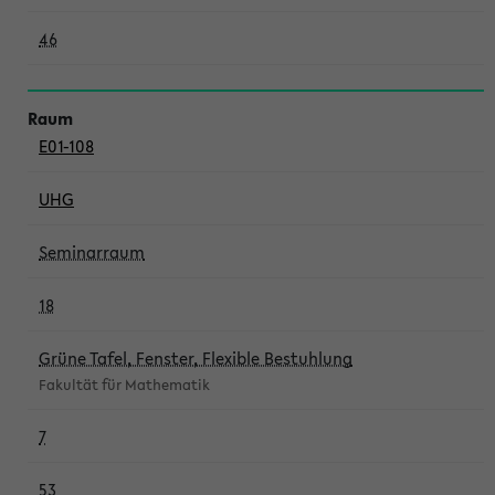
46
E01-108
UHG
Seminarraum
18
Grüne Tafel, Fenster, Flexible Bestuhlung
Fakultät für Mathematik
7
53