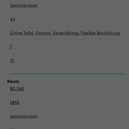
Seminarraum
44
Grüne Tafel, Fenster, Verdunklung, Flexible Bestuhlung
7
75
B2-260
UHG
Seminarraum