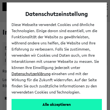
Datenschutzeinstellung
eKVV
Diese Webseite verwendet Cookies und ähnliche
Im eKVV verwaltete Räume
Technologien. Einige davon sind essentiell, um die
Funktionalität der Website zu gewährleisten,
während andere uns helfen, die Website und Ihre
Freie Räume und Veranstaltungsüberschneidungen
Erfahrung zu verbessern. Falls Sie zustimmen,
Raumüberschneidungen
verwenden wir Cookies und Daten auch, um Ihre
Hinweise der zentralen Raumvergabe
Interaktionen mit unserer Webseite zu messen. Sie
können Ihre Einwilligung jederzeit unter
Raumanfragen:
raumvergabe@uni-bielefeld.de
Datenschutzerklärung
einsehen und mit der
Lassen Sie sich alle Räume anzeigen oder suchen Sie nach
Wirkung für die Zukunft widerrufen. Auf der Seite
Räumen mit bestimmten Eigenschaften:
finden Sie auch zusätzliche Informationen zu den
verwendeten Cookies und Technologien.
Raumkriterien:
Alle akzeptieren
Raumkategorie:
min. Plätze: