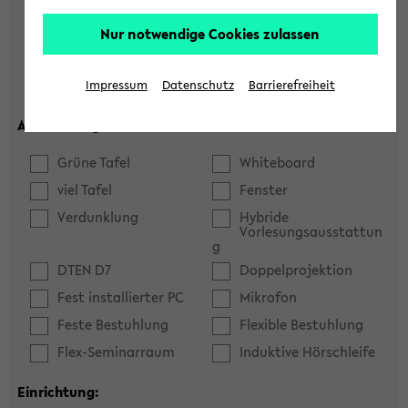
Hörsaal
Seminarraum
Nur notwendige Cookies zulassen
max. Plätze:
Impressum
Datenschutz
Barrierefreiheit
Ausstattung:
Grüne Tafel
Whiteboard
viel Tafel
Fenster
Verdunklung
Hybride
Vorlesungsausstattun
g
DTEN D7
Doppelprojektion
Fest installierter PC
Mikrofon
Feste Bestuhlung
Flexible Bestuhlung
Flex-Seminarraum
Induktive Hörschleife
Einrichtung: