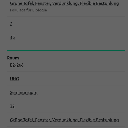
Grüne Tafel, Fenster, Verdunklung, Flexible Bestuhlung
Fakultät für Biologie
7
43
B2-266
UHG
Seminarraum
32
Grüne Tafel, Fenster, Verdunklung, Flexible Bestuhlung