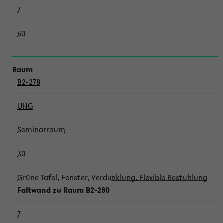
7
60
B2-278
UHG
Seminarraum
30
Grüne Tafel, Fenster, Verdunklung, Flexible Bestuhlung
Faltwand zu Raum B2-280
7