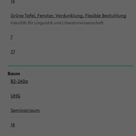
16
Grüne Tafel, Fenster, Verdunklung, Flexible Bestuhlung
Fakultät für Linguistik und Literaturwissenschaft
7
37
B2-260a
UHG
Seminarraum
18