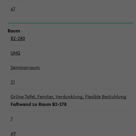
67
B2-280
UHG
Seminarraum
21
Grüne Tafel, Fenster, Verdunklung, Flexible Bestuhlung
Faltwand zu Raum B2-278
7
49