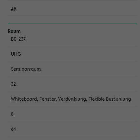
48
B0-237
UHG
Seminarraum
32
Whiteboard, Fenster, Verdunklung, Flexible Bestuhlung
8
64