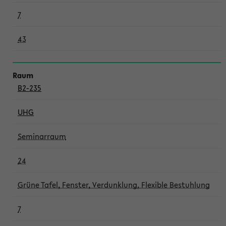
7
43
B2-235
UHG
Seminarraum
24
Grüne Tafel, Fenster, Verdunklung, Flexible Bestuhlung
7