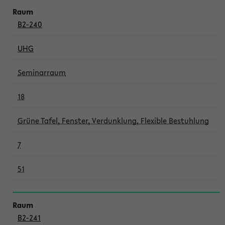
B2-240
UHG
Seminarraum
18
Grüne Tafel, Fenster, Verdunklung, Flexible Bestuhlung
7
51
B2-241