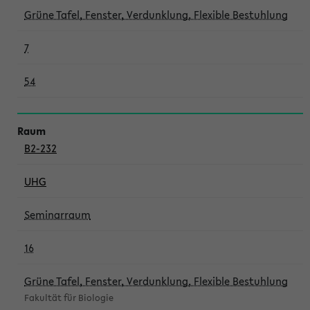
Grüne Tafel, Fenster, Verdunklung, Flexible Bestuhlung
7
54
B2-232
UHG
Seminarraum
16
Grüne Tafel, Fenster, Verdunklung, Flexible Bestuhlung
Fakultät für Biologie