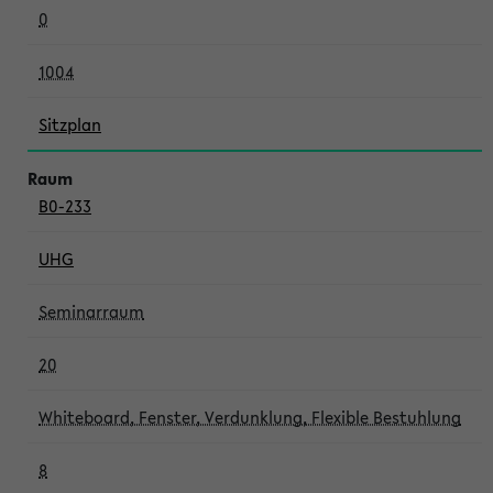
0
1004
Sitzplan
B0-233
UHG
Seminarraum
20
Whiteboard, Fenster, Verdunklung, Flexible Bestuhlung
8