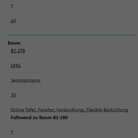
7
60
B2-278
UHG
Seminarraum
30
Grüne Tafel, Fenster, Verdunklung, Flexible Bestuhlung
Faltwand zu Raum B2-280
7