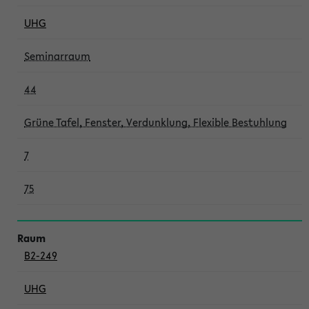
UHG
Seminarraum
44
Grüne Tafel, Fenster, Verdunklung, Flexible Bestuhlung
7
75
B2-249
UHG