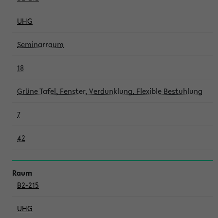
UHG
Seminarraum
18
Grüne Tafel, Fenster, Verdunklung, Flexible Bestuhlung
7
42
B2-215
UHG