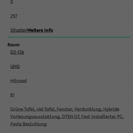
0
297
Sitzplan
Weitere Info
D2-136
UHG
Hörsaal
81
Grüne Tafel, viel Tafel, Fenster, Verdunklung, Hybride
Vorlesungsausstattung, DTEN D7, Fest installierter PC,
Feste Bestuhlung