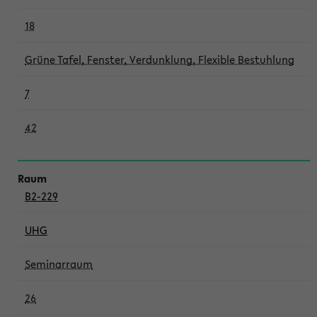
18
Grüne Tafel, Fenster, Verdunklung, Flexible Bestuhlung
7
42
B2-229
UHG
Seminarraum
26