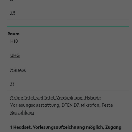
29
H10
UHG
Hörsaal
77
Grüne Tafel, viel Tafel, Verdunklung, Hybride
Vorlesungsausstattung, DTEN D7, Mikrofon, Feste
Bestuhlung
1 Headset, Vorlesungsaufzeichnung möglich, Zugang