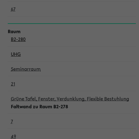
67
B2-280
UHG
Seminarraum
21
Grüne Tafel, Fenster, Verdunklung, Flexible Bestuhlung
Faltwand zu Raum B2-278
7
49