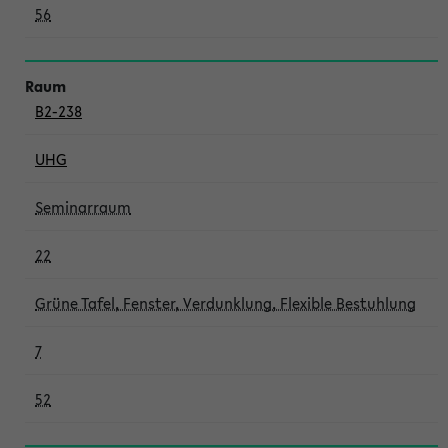
56
B2-238
UHG
Seminarraum
22
Grüne Tafel, Fenster, Verdunklung, Flexible Bestuhlung
7
52