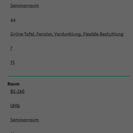
Seminarraum
44
Grüne Tafel, Fenster, Verdunklung, Flexible Bestuhlung
7
75
B2-260
UHG
Seminarraum