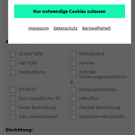
Hörsaal
Seminarraum
Nur notwendige Cookies zulassen
max. Plätze:
Impressum
Datenschutz
Barrierefreiheit
Ausstattung:
Grüne Tafel
Whiteboard
viel Tafel
Fenster
Verdunklung
Hybride
Vorlesungsausstattun
g
DTEN D7
Doppelprojektion
Fest installierter PC
Mikrofon
Feste Bestuhlung
Flexible Bestuhlung
Flex-Seminarraum
Induktive Hörschleife
Einrichtung: