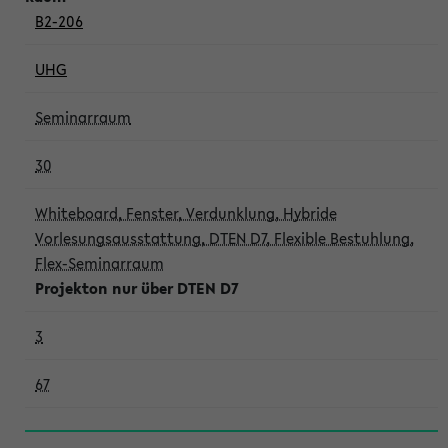
B2-206
UHG
Seminarraum
30
Whiteboard, Fenster, Verdunklung, Hybride
Vorlesungsausstattung, DTEN D7, Flexible Bestuhlung,
Flex-Seminarraum
Projekton nur über DTEN D7
3
67