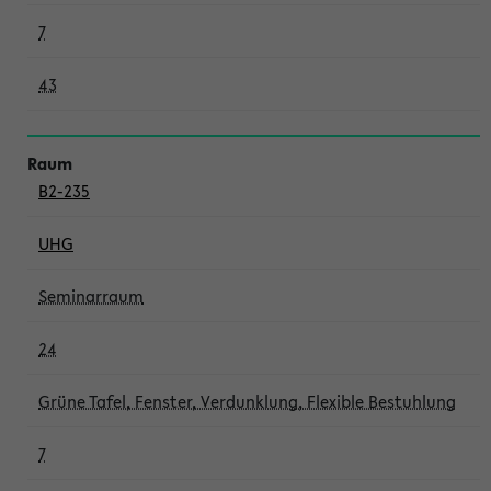
7
43
B2-235
UHG
Seminarraum
24
Grüne Tafel, Fenster, Verdunklung, Flexible Bestuhlung
7