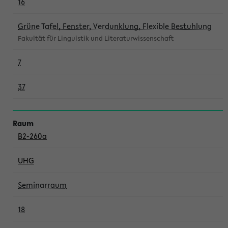
16
Grüne Tafel, Fenster, Verdunklung, Flexible Bestuhlung
Fakultät für Linguistik und Literaturwissenschaft
7
37
B2-260a
UHG
Seminarraum
18