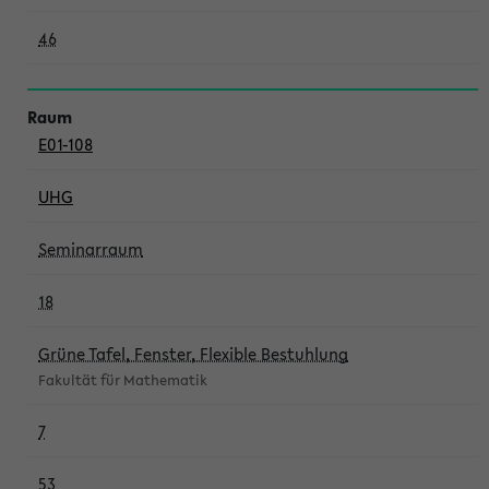
46
E01-108
UHG
Seminarraum
18
Grüne Tafel, Fenster, Flexible Bestuhlung
Fakultät für Mathematik
7
53