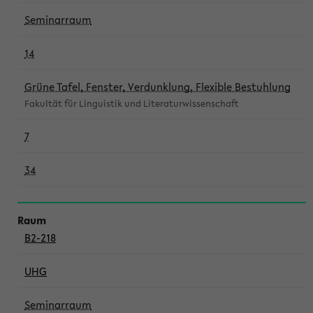
Seminarraum
14
Grüne Tafel, Fenster, Verdunklung, Flexible Bestuhlung
Fakultät für Linguistik und Literaturwissenschaft
7
34
B2-218
UHG
Seminarraum