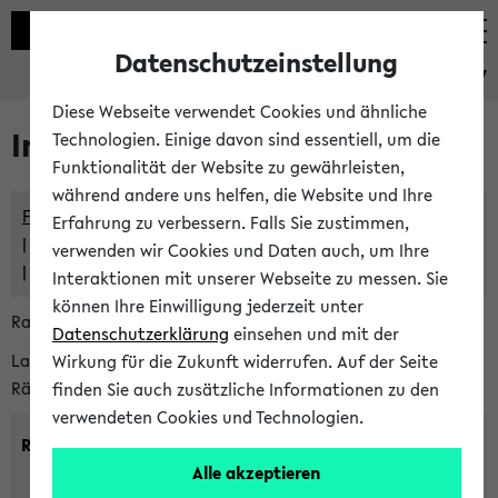
Datenschutzeinstellung
eKVV
Diese Webseite verwendet Cookies und ähnliche
Im eKVV verwaltete Räume
Technologien. Einige davon sind essentiell, um die
Funktionalität der Website zu gewährleisten,
während andere uns helfen, die Website und Ihre
Freie Räume und Veranstaltungsüberschneidungen
Erfahrung zu verbessern. Falls Sie zustimmen,
Raumüberschneidungen
verwenden wir Cookies und Daten auch, um Ihre
Hinweise der zentralen Raumvergabe
Interaktionen mit unserer Webseite zu messen. Sie
können Ihre Einwilligung jederzeit unter
Raumanfragen:
raumvergabe@uni-bielefeld.de
Datenschutzerklärung
einsehen und mit der
Lassen Sie sich alle Räume anzeigen oder suchen Sie nach
Wirkung für die Zukunft widerrufen. Auf der Seite
Räumen mit bestimmten Eigenschaften:
finden Sie auch zusätzliche Informationen zu den
verwendeten Cookies und Technologien.
Raumkriterien:
Alle akzeptieren
Raumkategorie:
min. Plätze: