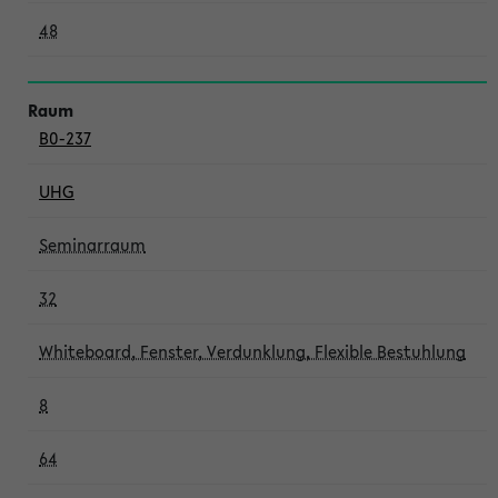
48
B0-237
UHG
Seminarraum
32
Whiteboard, Fenster, Verdunklung, Flexible Bestuhlung
8
64