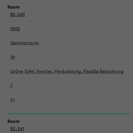
B2-240
UHG
Seminarraum
18
Grüne Tafel, Fenster, Verdunklung, Flexible Bestuhlung
7
51
B2-241