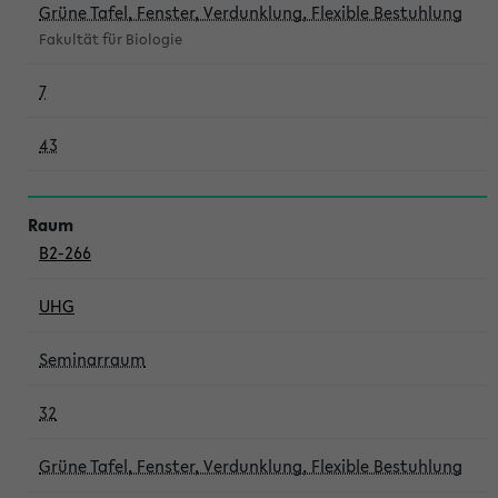
Grüne Tafel, Fenster, Verdunklung, Flexible Bestuhlung
Fakultät für Biologie
7
43
B2-266
UHG
Seminarraum
32
Grüne Tafel, Fenster, Verdunklung, Flexible Bestuhlung