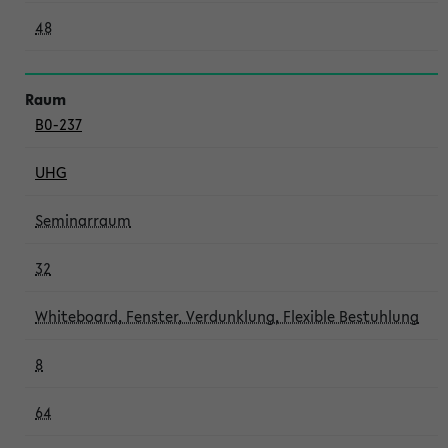
48
B0-237
UHG
Seminarraum
32
Whiteboard, Fenster, Verdunklung, Flexible Bestuhlung
8
64