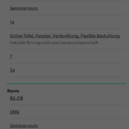
Seminarraum
14
Grüne Tafel, Fenster, Verdunklung, Flexible Bestuhlung
Fakultät für Linguistik und Literaturwissenschaft
7
34
B2-218
UHG
Seminarraum