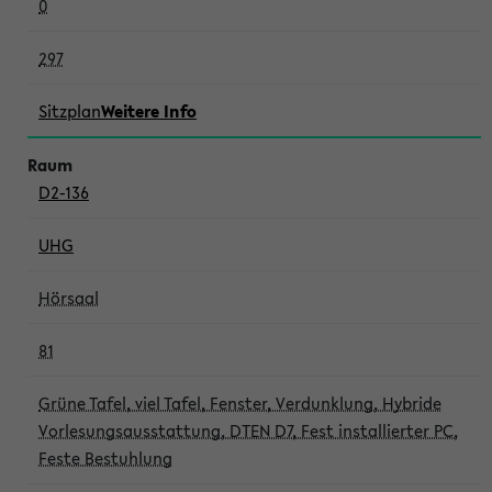
0
297
Sitzplan
Weitere Info
D2-136
UHG
Hörsaal
81
Grüne Tafel, viel Tafel, Fenster, Verdunklung, Hybride
Vorlesungsausstattung, DTEN D7, Fest installierter PC,
Feste Bestuhlung