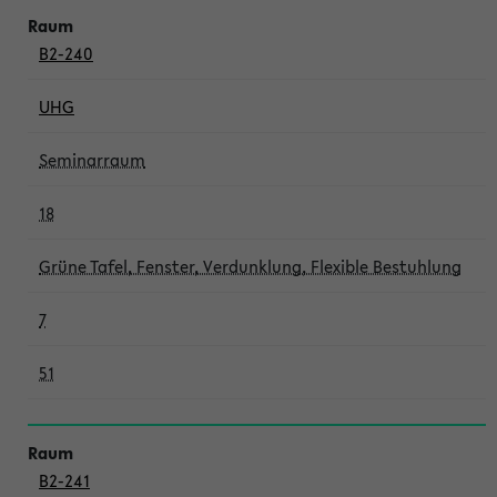
B2-240
UHG
Seminarraum
18
Grüne Tafel, Fenster, Verdunklung, Flexible Bestuhlung
7
51
B2-241