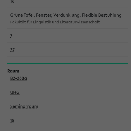
16
Grüne Tafel, Fenster, Verdunklung, Flexible Bestuhlung
Fakultät für Linguistik und Literaturwissenschaft
7
37
B2-260a
UHG
Seminarraum
18