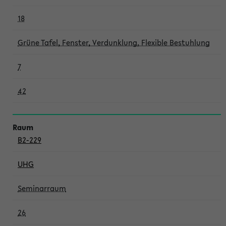
18
Grüne Tafel, Fenster, Verdunklung, Flexible Bestuhlung
7
42
B2-229
UHG
Seminarraum
26