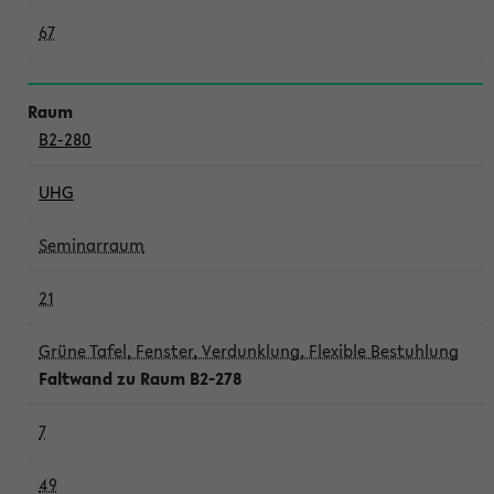
67
B2-280
UHG
Seminarraum
21
Grüne Tafel, Fenster, Verdunklung, Flexible Bestuhlung
Faltwand zu Raum B2-278
7
49