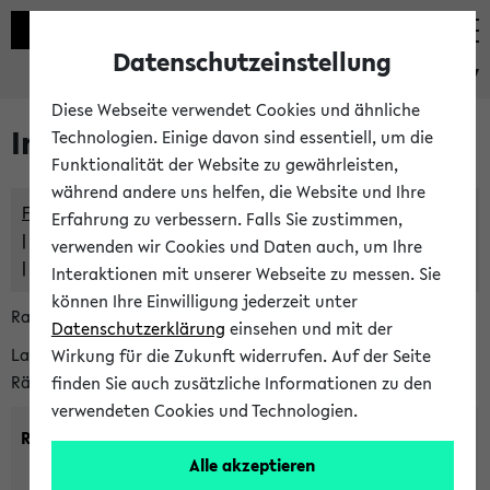
Datenschutzeinstellung
eKVV
Diese Webseite verwendet Cookies und ähnliche
Im eKVV verwaltete Räume
Technologien. Einige davon sind essentiell, um die
Funktionalität der Website zu gewährleisten,
während andere uns helfen, die Website und Ihre
Freie Räume und Veranstaltungsüberschneidungen
Erfahrung zu verbessern. Falls Sie zustimmen,
Raumüberschneidungen
verwenden wir Cookies und Daten auch, um Ihre
Hinweise der zentralen Raumvergabe
Interaktionen mit unserer Webseite zu messen. Sie
können Ihre Einwilligung jederzeit unter
Raumanfragen:
raumvergabe@uni-bielefeld.de
Datenschutzerklärung
einsehen und mit der
Lassen Sie sich alle Räume anzeigen oder suchen Sie nach
Wirkung für die Zukunft widerrufen. Auf der Seite
Räumen mit bestimmten Eigenschaften:
finden Sie auch zusätzliche Informationen zu den
verwendeten Cookies und Technologien.
Raumkriterien:
Alle akzeptieren
Raumkategorie:
min. Plätze: