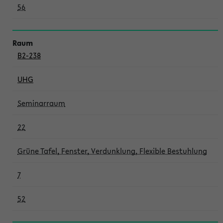
56
B2-238
UHG
Seminarraum
22
Grüne Tafel, Fenster, Verdunklung, Flexible Bestuhlung
7
52