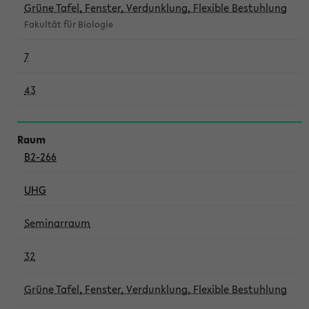
Grüne Tafel, Fenster, Verdunklung, Flexible Bestuhlung
Fakultät für Biologie
7
43
B2-266
UHG
Seminarraum
32
Grüne Tafel, Fenster, Verdunklung, Flexible Bestuhlung