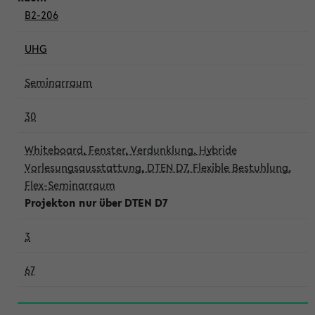
B2-206
UHG
Seminarraum
30
Whiteboard, Fenster, Verdunklung, Hybride
Vorlesungsausstattung, DTEN D7, Flexible Bestuhlung,
Flex-Seminarraum
Projekton nur über DTEN D7
3
67