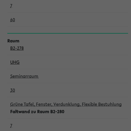
7
60
B2-278
UHG
Seminarraum
30
Grüne Tafel, Fenster, Verdunklung, Flexible Bestuhlung
Faltwand zu Raum B2-280
7