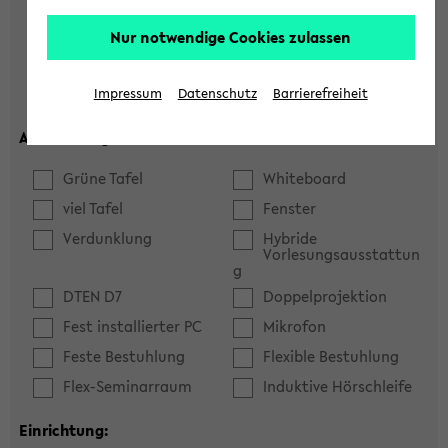
Hörsaal
Seminarraum
Nur notwendige Cookies zulassen
max. Plätze:
Impressum
Datenschutz
Barrierefreiheit
Ausstattung:
Grüne Tafel
Whiteboard
viel Tafel
Fenster
Verdunklung
Hybride
Vorlesungsausstattun
g
DTEN D7
Doppelprojektion
Fest installierter PC
Mikrofon
Feste Bestuhlung
Flexible Bestuhlung
Flex-Seminarraum
Induktive Hörschleife
Einrichtung: