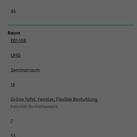
46
E01-108
UHG
Seminarraum
18
Grüne Tafel, Fenster, Flexible Bestuhlung
Fakultät für Mathematik
7
53