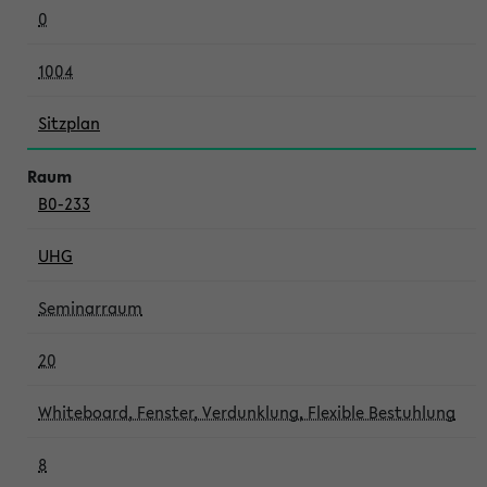
0
1004
Sitzplan
B0-233
UHG
Seminarraum
20
Whiteboard, Fenster, Verdunklung, Flexible Bestuhlung
8