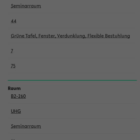
Seminarraum
44
Grüne Tafel, Fenster, Verdunklung, Flexible Bestuhlung
7
75
B2-260
UHG
Seminarraum