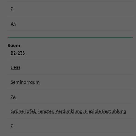
7
43
B2-235
UHG
Seminarraum
24
Grüne Tafel, Fenster, Verdunklung, Flexible Bestuhlung
7