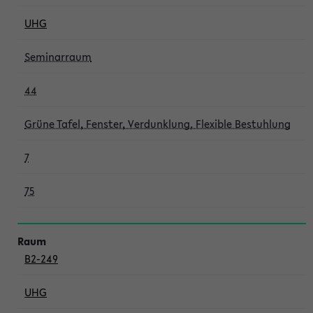
UHG
Seminarraum
44
Grüne Tafel, Fenster, Verdunklung, Flexible Bestuhlung
7
75
B2-249
UHG