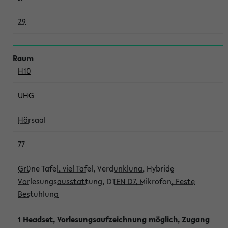
29
H10
UHG
Hörsaal
77
Grüne Tafel, viel Tafel, Verdunklung, Hybride
Vorlesungsausstattung, DTEN D7, Mikrofon, Feste
Bestuhlung
1 Headset, Vorlesungsaufzeichnung möglich, Zugang