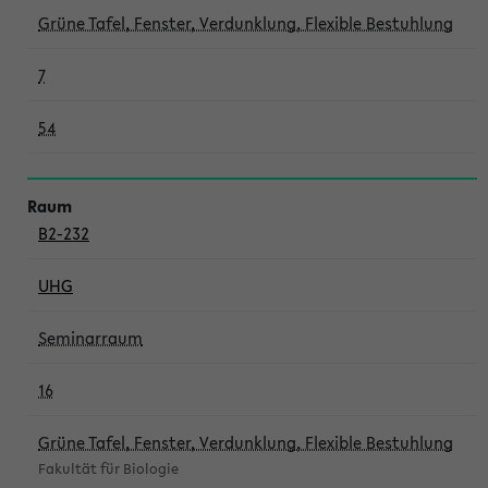
Grüne Tafel, Fenster, Verdunklung, Flexible Bestuhlung
7
54
B2-232
UHG
Seminarraum
16
Grüne Tafel, Fenster, Verdunklung, Flexible Bestuhlung
Fakultät für Biologie