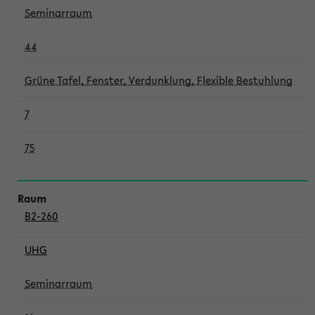
Seminarraum
44
Grüne Tafel, Fenster, Verdunklung, Flexible Bestuhlung
7
75
B2-260
UHG
Seminarraum