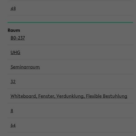
48
B0-237
UHG
Seminarraum
32
Whiteboard, Fenster, Verdunklung, Flexible Bestuhlung
8
64