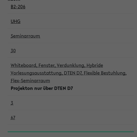
B2-206
UHG
Seminarraum
30
Whiteboard, Fenster, Verdunklung, Hybride
Vorlesungsausstattung, DTEN D7, Flexible Bestuhlung,
Flex-Seminarraum
Projekton nur über DTEN D7
3
67