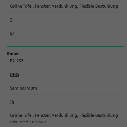
Grüne Tafel, Fenster, Verdunklung, Flexible Bestuhlung
7
54
B2-232
UHG
Seminarraum
16
Grüne Tafel, Fenster, Verdunklung, Flexible Bestuhlung
Fakultät für Biologie