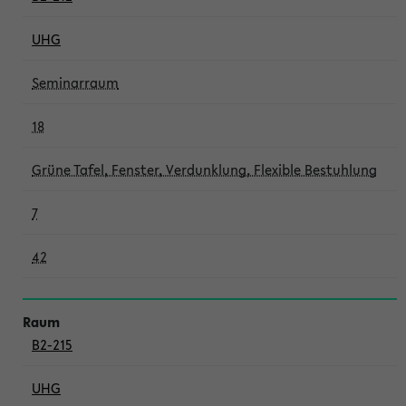
UHG
Seminarraum
18
Grüne Tafel, Fenster, Verdunklung, Flexible Bestuhlung
7
42
B2-215
UHG