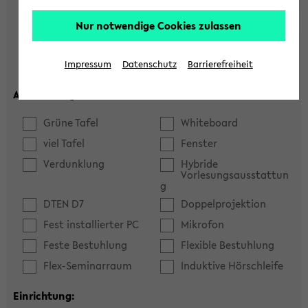
Hörsaal
Seminarraum
Nur notwendige Cookies zulassen
max. Plätze:
Impressum
Datenschutz
Barrierefreiheit
Ausstattung:
Grüne Tafel
Whiteboard
viel Tafel
Fenster
Verdunklung
Hybride
Vorlesungsausstattun
g
DTEN D7
Doppelprojektion
Fest installierter PC
Mikrofon
Feste Bestuhlung
Flexible Bestuhlung
Flex-Seminarraum
Induktive Hörschleife
Einrichtung: