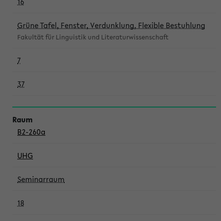
16
Grüne Tafel, Fenster, Verdunklung, Flexible Bestuhlung
Fakultät für Linguistik und Literaturwissenschaft
7
37
B2-260a
UHG
Seminarraum
18