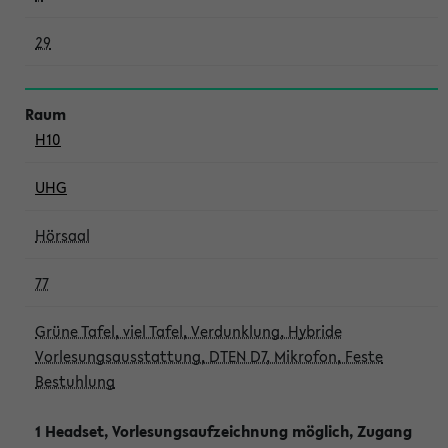
29
H10
UHG
Hörsaal
77
Grüne Tafel, viel Tafel, Verdunklung, Hybride
Vorlesungsausstattung, DTEN D7, Mikrofon, Feste
Bestuhlung
1 Headset, Vorlesungsaufzeichnung möglich, Zugang