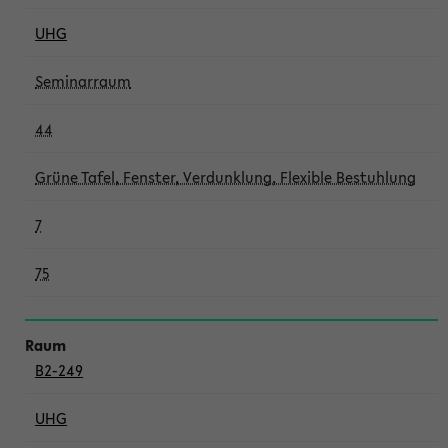
UHG
Seminarraum
44
Grüne Tafel, Fenster, Verdunklung, Flexible Bestuhlung
7
75
B2-249
UHG