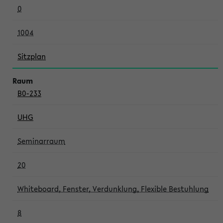
0
1004
Sitzplan
B0-233
UHG
Seminarraum
20
Whiteboard, Fenster, Verdunklung, Flexible Bestuhlung
8