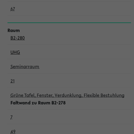
67
B2-280
UHG
Seminarraum
21
Grüne Tafel, Fenster, Verdunklung, Flexible Bestuhlung
Faltwand zu Raum B2-278
7
49