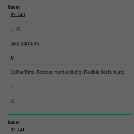
B2-240
UHG
Seminarraum
18
Grüne Tafel, Fenster, Verdunklung, Flexible Bestuhlung
7
51
B2-241