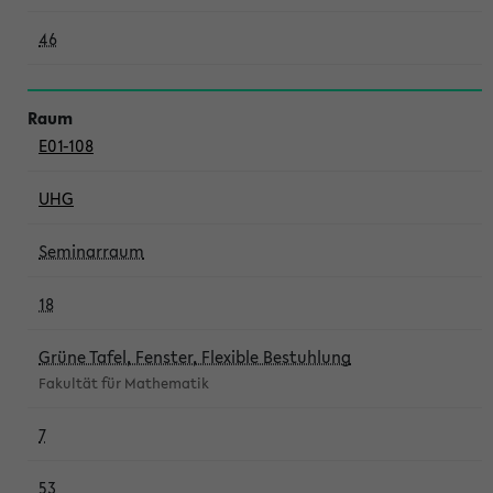
46
E01-108
UHG
Seminarraum
18
Grüne Tafel, Fenster, Flexible Bestuhlung
Fakultät für Mathematik
7
53