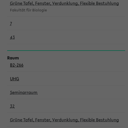
Grüne Tafel, Fenster, Verdunklung, Flexible Bestuhlung
Fakultät für Biologie
7
43
B2-266
UHG
Seminarraum
32
Grüne Tafel, Fenster, Verdunklung, Flexible Bestuhlung