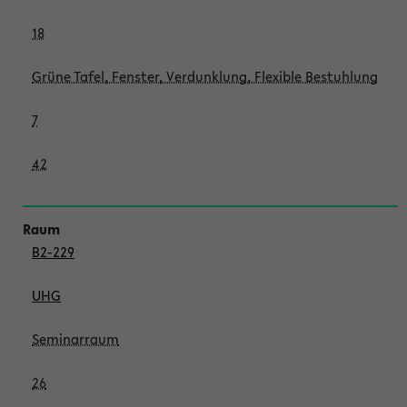
18
Grüne Tafel, Fenster, Verdunklung, Flexible Bestuhlung
7
42
B2-229
UHG
Seminarraum
26