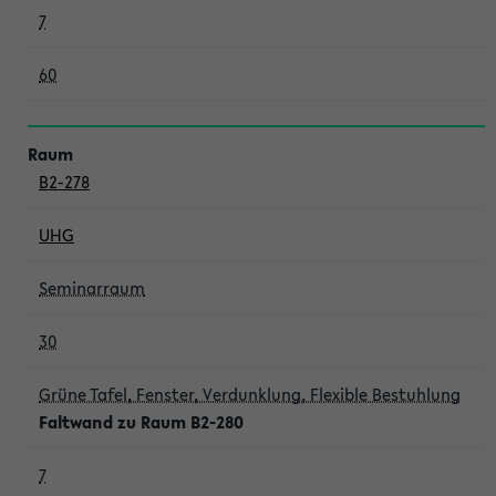
7
60
B2-278
UHG
Seminarraum
30
Grüne Tafel, Fenster, Verdunklung, Flexible Bestuhlung
Faltwand zu Raum B2-280
7