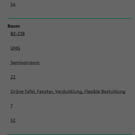
56
B2-238
UHG
Seminarraum
22
Grüne Tafel, Fenster, Verdunklung, Flexible Bestuhlung
7
52