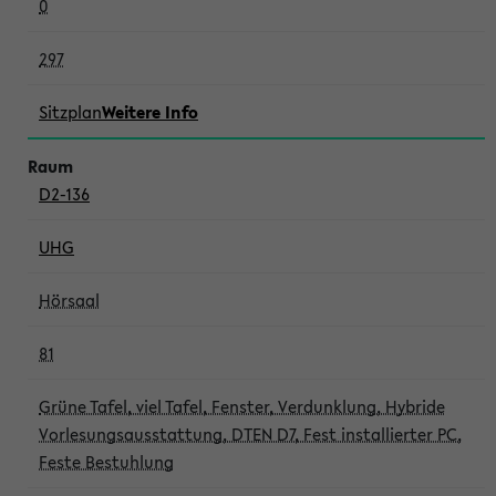
0
297
Sitzplan
Weitere Info
D2-136
UHG
Hörsaal
81
Grüne Tafel, viel Tafel, Fenster, Verdunklung, Hybride
Vorlesungsausstattung, DTEN D7, Fest installierter PC,
Feste Bestuhlung