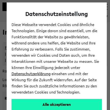
Datenschutzeinstellung
eKVV
Diese Webseite verwendet Cookies und ähnliche
Im eKVV verwaltete Räume
Technologien. Einige davon sind essentiell, um die
Funktionalität der Website zu gewährleisten,
während andere uns helfen, die Website und Ihre
Freie Räume und Veranstaltungsüberschneidungen
Erfahrung zu verbessern. Falls Sie zustimmen,
Raumüberschneidungen
verwenden wir Cookies und Daten auch, um Ihre
Hinweise der zentralen Raumvergabe
Interaktionen mit unserer Webseite zu messen. Sie
können Ihre Einwilligung jederzeit unter
Raumanfragen:
raumvergabe@uni-bielefeld.de
Datenschutzerklärung
einsehen und mit der
Lassen Sie sich alle Räume anzeigen oder suchen Sie nach
Wirkung für die Zukunft widerrufen. Auf der Seite
Räumen mit bestimmten Eigenschaften:
finden Sie auch zusätzliche Informationen zu den
verwendeten Cookies und Technologien.
Raumkriterien:
Alle akzeptieren
Raumkategorie:
min. Plätze: