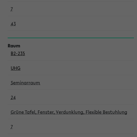
7
43
B2-235
UHG
Seminarraum
24
Grüne Tafel, Fenster, Verdunklung, Flexible Bestuhlung
7