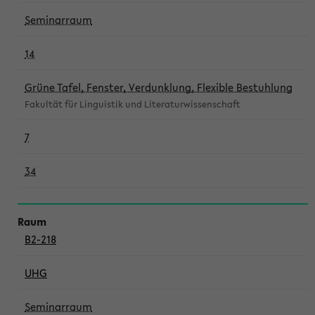
Seminarraum
14
Grüne Tafel, Fenster, Verdunklung, Flexible Bestuhlung
Fakultät für Linguistik und Literaturwissenschaft
7
34
B2-218
UHG
Seminarraum