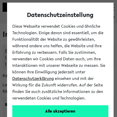
Datenschutzeinstellung
eKVV
Diese Webseite verwendet Cookies und ähnliche
Im eKVV verwaltete Räume
Technologien. Einige davon sind essentiell, um die
Funktionalität der Website zu gewährleisten,
während andere uns helfen, die Website und Ihre
Freie Räume und Veranstaltungsüberschneidungen
Erfahrung zu verbessern. Falls Sie zustimmen,
Raumüberschneidungen
verwenden wir Cookies und Daten auch, um Ihre
Hinweise der zentralen Raumvergabe
Interaktionen mit unserer Webseite zu messen. Sie
können Ihre Einwilligung jederzeit unter
Raumanfragen:
raumvergabe@uni-bielefeld.de
Datenschutzerklärung
einsehen und mit der
Lassen Sie sich alle Räume anzeigen oder suchen Sie nach
Wirkung für die Zukunft widerrufen. Auf der Seite
Räumen mit bestimmten Eigenschaften:
finden Sie auch zusätzliche Informationen zu den
verwendeten Cookies und Technologien.
Raumkriterien:
Alle akzeptieren
Raumkategorie:
min. Plätze: