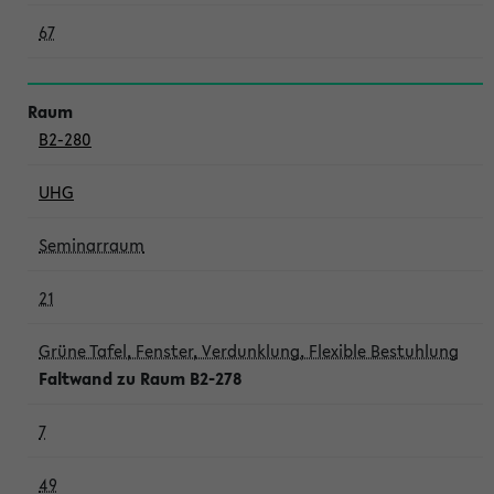
67
B2-280
UHG
Seminarraum
21
Grüne Tafel, Fenster, Verdunklung, Flexible Bestuhlung
Faltwand zu Raum B2-278
7
49