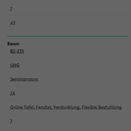
7
43
B2-235
UHG
Seminarraum
24
Grüne Tafel, Fenster, Verdunklung, Flexible Bestuhlung
7