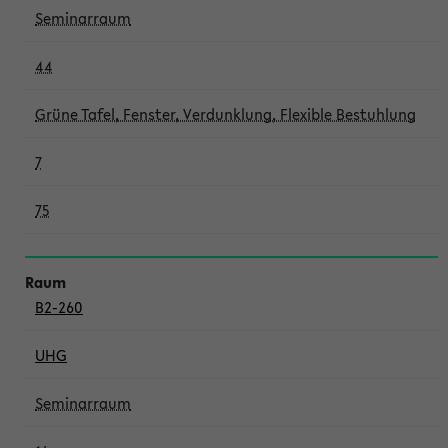
Seminarraum
44
Grüne Tafel, Fenster, Verdunklung, Flexible Bestuhlung
7
75
B2-260
UHG
Seminarraum