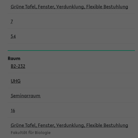
Grüne Tafel, Fenster, Verdunklung, Flexible Bestuhlung
7
54
B2-232
UHG
Seminarraum
16
Grüne Tafel, Fenster, Verdunklung, Flexible Bestuhlung
Fakultät für Biologie