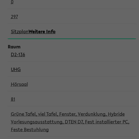
0
297
Sitzplan
Weitere Info
D2-136
UHG
Hörsaal
81
Grüne Tafel, viel Tafel, Fenster, Verdunklung, Hybride
Vorlesungsausstattung, DTEN D7, Fest installierter PC,
Feste Bestuhlung