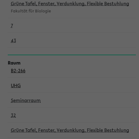
Grüne Tafel, Fenster, Verdunklung, Flexible Bestuhlung
Fakultät für Biologie
7
43
B2-266
UHG
Seminarraum
32
Grüne Tafel, Fenster, Verdunklung, Flexible Bestuhlung