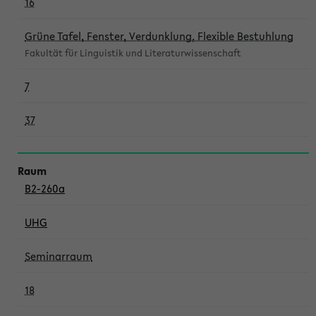
16
Grüne Tafel, Fenster, Verdunklung, Flexible Bestuhlung
Fakultät für Linguistik und Literaturwissenschaft
7
37
B2-260a
UHG
Seminarraum
18