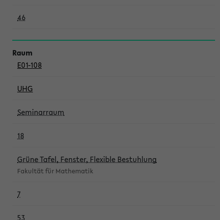
46
E01-108
UHG
Seminarraum
18
Grüne Tafel, Fenster, Flexible Bestuhlung
Fakultät für Mathematik
7
53