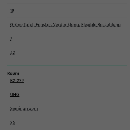
18
Grüne Tafel, Fenster, Verdunklung, Flexible Bestuhlung
7
42
B2-229
UHG
Seminarraum
26