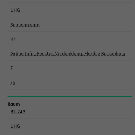
UHG
Seminarraum
44
Grüne Tafel, Fenster, Verdunklung, Flexible Bestuhlung
7
75
B2-249
UHG