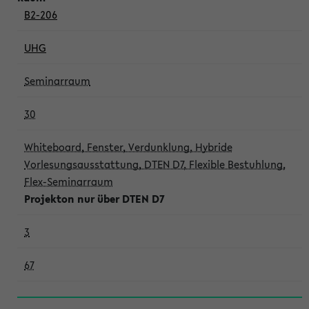
B2-206
UHG
Seminarraum
30
Whiteboard, Fenster, Verdunklung, Hybride
Vorlesungsausstattung, DTEN D7, Flexible Bestuhlung,
Flex-Seminarraum
Projekton nur über DTEN D7
3
67