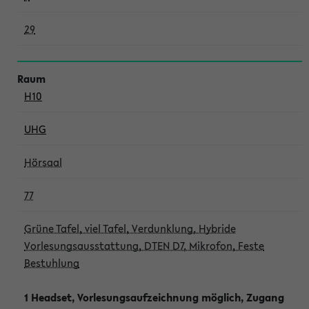
29
H10
UHG
Hörsaal
77
Grüne Tafel, viel Tafel, Verdunklung, Hybride
Vorlesungsausstattung, DTEN D7, Mikrofon, Feste
Bestuhlung
1 Headset, Vorlesungsaufzeichnung möglich, Zugang