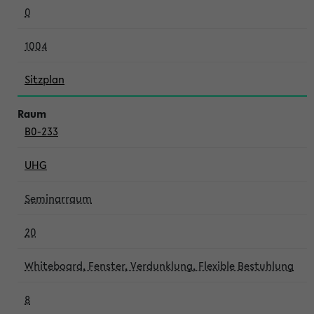
0
1004
Sitzplan
B0-233
UHG
Seminarraum
20
Whiteboard, Fenster, Verdunklung, Flexible Bestuhlung
8