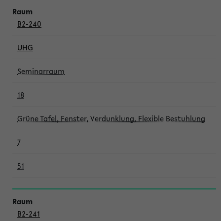
B2-240
UHG
Seminarraum
18
Grüne Tafel, Fenster, Verdunklung, Flexible Bestuhlung
7
51
B2-241