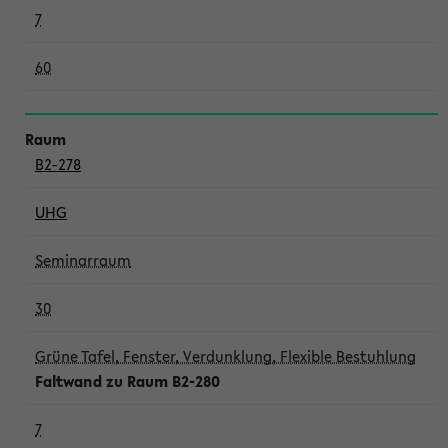
7
60
B2-278
UHG
Seminarraum
30
Grüne Tafel, Fenster, Verdunklung, Flexible Bestuhlung
Faltwand zu Raum B2-280
7