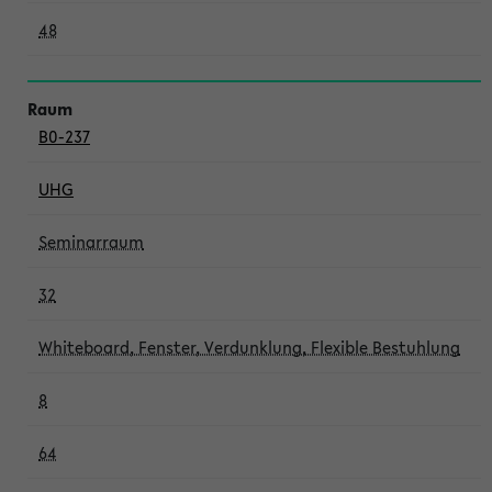
48
B0-237
UHG
Seminarraum
32
Whiteboard, Fenster, Verdunklung, Flexible Bestuhlung
8
64