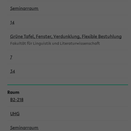
Seminarraum
14
Grüne Tafel, Fenster, Verdunklung, Flexible Bestuhlung
Fakultät für Linguistik und Literaturwissenschaft
7
34
B2-218
UHG
Seminarraum