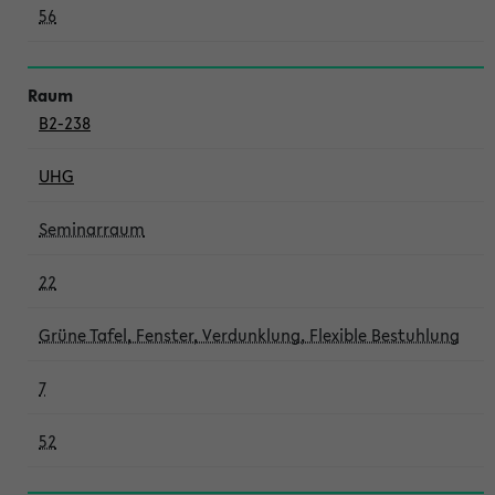
56
B2-238
UHG
Seminarraum
22
Grüne Tafel, Fenster, Verdunklung, Flexible Bestuhlung
7
52