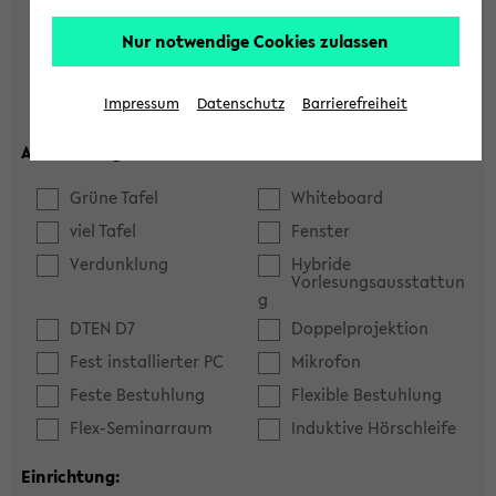
Hörsaal
Seminarraum
Nur notwendige Cookies zulassen
max. Plätze:
Impressum
Datenschutz
Barrierefreiheit
Ausstattung:
Grüne Tafel
Whiteboard
viel Tafel
Fenster
Verdunklung
Hybride
Vorlesungsausstattun
g
DTEN D7
Doppelprojektion
Fest installierter PC
Mikrofon
Feste Bestuhlung
Flexible Bestuhlung
Flex-Seminarraum
Induktive Hörschleife
Einrichtung: