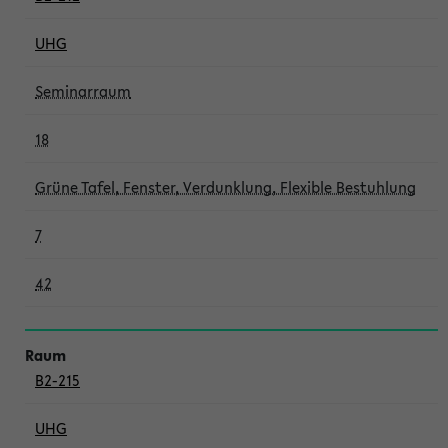
UHG
Seminarraum
18
Grüne Tafel, Fenster, Verdunklung, Flexible Bestuhlung
7
42
B2-215
UHG