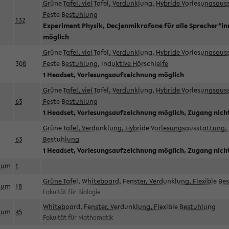
Grüne Tafel, viel Tafel, Verdunklung, Hybride Vorlesungsau
Feste Bestuhlung
132
Experiment Physik, Decjenmikrofone für alle Sprecher*i
möglich
Grüne Tafel, viel Tafel, Verdunklung, Hybride Vorlesungsau
308
Feste Bestuhlung, Induktive Hörschleife
1 Headset, Vorlesungsaufzeichnung möglich
Grüne Tafel, viel Tafel, Verdunklung, Hybride Vorlesungsau
63
Feste Bestuhlung
1 Headset, Vorlesungsaufzeichnung möglich, Zugang nicht
Grüne Tafel, Verdunklung, Hybride Vorlesungsausstattung, 
63
Bestuhlung
1 Headset, Vorlesungsaufzeichnung möglich, Zugang nicht
aum
1
Grüne Tafel, Whiteboard, Fenster, Verdunklung, Flexible Be
aum
18
Fakultät für Biologie
Whiteboard, Fenster, Verdunklung, Flexible Bestuhlung
aum
45
Fakultät für Mathematik