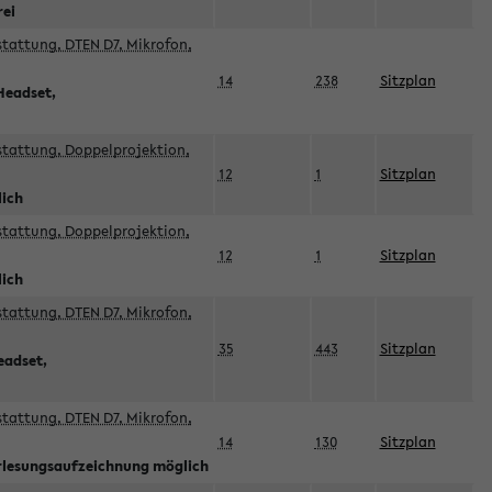
rei
sstattung, DTEN D7, Mikrofon,
14
238
Sitzplan
Headset,
sstattung, Doppelprojektion,
12
1
Sitzplan
lich
sstattung, Doppelprojektion,
12
1
Sitzplan
lich
sstattung, DTEN D7, Mikrofon,
35
443
Sitzplan
eadset,
sstattung, DTEN D7, Mikrofon,
14
130
Sitzplan
orlesungsaufzeichnung möglich