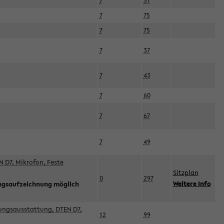
7
51
7
75
7
75
7
37
7
43
7
60
7
67
7
49
 D7, Mikrofon, Feste
Sitzplan
0
297
Weitere Info
ngsaufzeichnung möglich
esungsausstattung, DTEN D7,
12
99