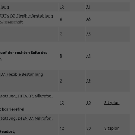
hlung
12
71
DTEN D7, Flexible Bestuhlung
6
46
rtwissenschaft
7
53
 auf der rechten Seite des
5
45
n
D7, Flexible Bestuhlung
2
29
sstattung, DTEN D7, Mikrofon,
12
90
Sitzplan
 barrierefrei
sstattung, DTEN D7, Mikrofon,
12
90
Sitzplan
Headset,