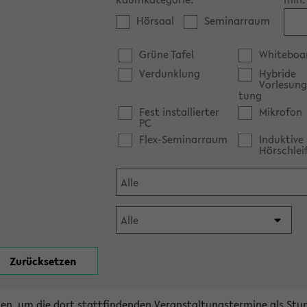
Hörsaal
Seminarraum
Grüne Tafel
Whiteboa
Verdunklung
Hybride
Vorlesung
tung
Fest installierter
Mikrofon
PC
Flex-Seminarraum
Induktive
Hörschlei
en, um die dort stattfindenden Veranstaltungstermine als Stu