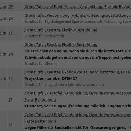
aum
39
Grüne Tafel, viel Tafel, Fenster, Verdunklung, Flexible Bestu
Grüne Tafel, Verdunklung, Hybride Vorlesungsausstattung, 
aum
24
Fakultät für Psychologie und Sportwissenschaft / Abteilung Spo
Grüne Tafel, Fenster, Flexible Bestuhlung
aum
18
Fakultät für Mathematik
Grüne Tafel, Fenster, Flexible Bestuhlung
Sie erreichen den Raum, wenn Sie durch die letzte rote Tür
aum
20
Schwimmbads gehen und von da aus die Treppe hoch gehe
Fakultät für Chemie
Grüne Tafel, Fenster, Hybride Vorlesungsausstattung, DTEN 
aum
14
Projektion nur über DTEN D7
Fakultät für Linguistik und Literaturwissenschaft
Grüne Tafel, viel Tafel, Verdunklung, Hybride Vorlesungsau
77
Feste Bestuhlung
1 Headset, Vorlesungsaufzeichnung möglich, Zugang nicht
Grüne Tafel, viel Tafel, Verdunklung, Hybride Vorlesungsau
Feste Bestuhlung
77
wegen Nähe zur Baustelle nicht für Klausuren geeignet, 1 