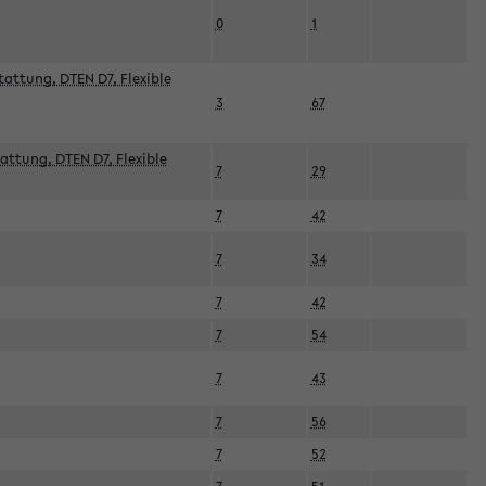
0
1
attung, DTEN D7, Flexible
3
67
attung, DTEN D7, Flexible
7
29
7
42
7
34
7
42
7
54
7
43
7
56
7
52