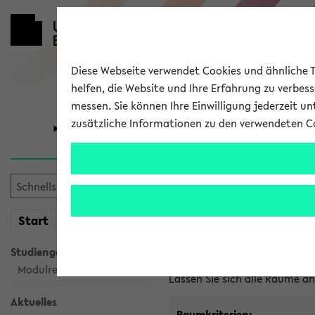
Diese Webseite verwendet Cookies und ähnliche Te
helfen, die Website und Ihre Erfahrung zu verbes
messen. Sie können Ihre Einwilligung jederzeit u
zusätzliche Informationen zu den verwendeten C
Universität
Forschung
Im eKVV ver
mein
Start
eKVV
Freie Räume und Veranstal
Studiengangsauswahl
Raumanfragen:
raumvergabe@
Modulrecherche
Lassen Sie sich alle Räume 
Aktuelles
Raumkriterien: