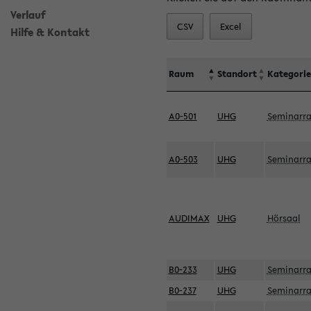
Verlauf
CSV
Excel
Hilfe & Kontakt
Raum
Standort
Kategorie
A0-501
UHG
Seminarr
A0-503
UHG
Seminarr
AUDIMAX
UHG
Hörsaal
B0-233
UHG
Seminarr
B0-237
UHG
Seminarr