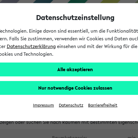
Datenschutzeinstellung
chnologien. Einige davon sind essentiell, um die Funktionalit
sern. Falls Sie zustimmen, verwenden wir Cookies und Daten auc
nter
Datenschutzerklärung
einsehen und mit der Wirkung für die 
ookies und Technologien.
Studium
Lehre
International
Alle akzeptieren
waltete Räume
Nur notwendige Cookies zulassen
tungsüberschneidungen
Raumüberschneidungen
Hinweise d
Impressum
Datenschutz
Barrierefreiheit
uni-bielefeld.de
anzeigen oder suchen Sie nach Räumen mit bestimmten Eigensch
Raumkategorie:
min. 