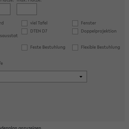
rd
viel Tafel
Fenster
DTEN D7
Doppelprojektion
sausstat
Feste Bestuhlung
Flexible Bestuhlung
fe
ndenplan anzuzeigen.