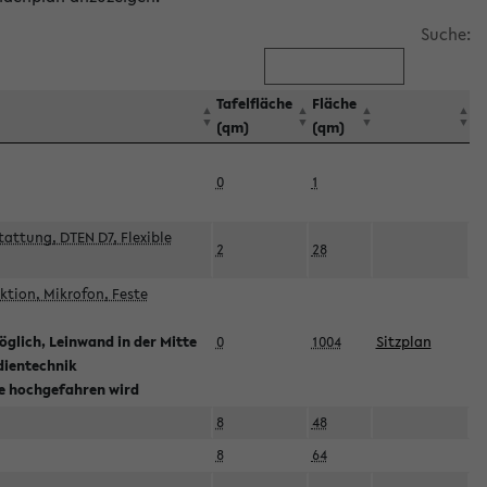
Suche:
Tafelfläche
Fläche
(qm)
(qm)
0
1
attung, DTEN D7, Flexible
2
28
tion, Mikrofon, Feste
glich, Leinwand in der Mitte
0
1004
Sitzplan
dientechnik
ie hochgefahren wird
8
48
8
64