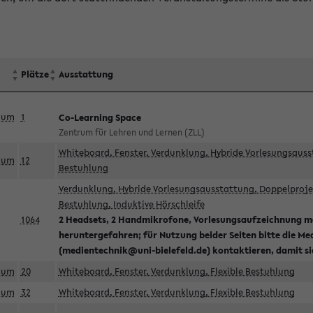
Plätze
Ausstattung
aum
1
Co-Learning Space
Zentrum für Lehren und Lernen (ZLL)
Whiteboard, Fenster, Verdunklung, Hybride Vorlesungsausst
aum
12
Bestuhlung
Verdunklung, Hybride Vorlesungsausstattung, Doppelprojek
Bestuhlung, Induktive Hörschleife
1064
2 Headsets, 2 Handmikrofone, Vorlesungsaufzeichnung mö
heruntergefahren; für Nutzung beider Seiten bitte die Me
(medientechnik@uni-bielefeld.de) kontaktieren, damit s
aum
20
Whiteboard, Fenster, Verdunklung, Flexible Bestuhlung
aum
32
Whiteboard, Fenster, Verdunklung, Flexible Bestuhlung