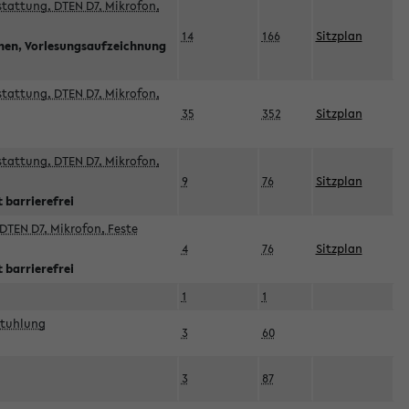
sstattung, DTEN D7, Mikrofon,
14
166
Sitzplan
nnen, Vorlesungsaufzeichnung
sstattung, DTEN D7, Mikrofon,
35
352
Sitzplan
sstattung, DTEN D7, Mikrofon,
9
76
Sitzplan
 barrierefrei
DTEN D7, Mikrofon, Feste
4
76
Sitzplan
 barrierefrei
1
1
stuhlung
3
60
3
87