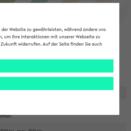
eKVV
ät der Website zu gewährleisten, während andere uns
h, um Ihre Interaktionen mit unserer Webseite zu
Zukunft widerrufen. Auf der Seite finden Sie auch
Meine Uni
EN
ANMELDEN
er zentralen Raumvergabe
aften:
Plätze:
max. Plätze: