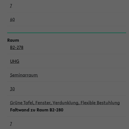
7
60
B2-278
UHG
Seminarraum
30
Grüne Tafel, Fenster, Verdunklung, Flexible Bestuhlung
Faltwand zu Raum B2-280
7