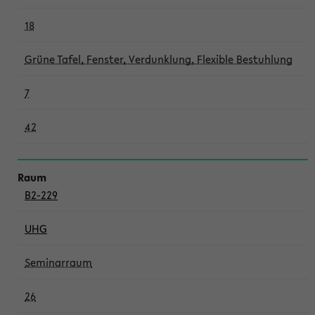
18
Grüne Tafel, Fenster, Verdunklung, Flexible Bestuhlung
7
42
B2-229
UHG
Seminarraum
26