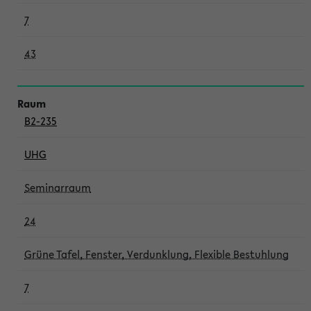
7
43
B2-235
UHG
Seminarraum
24
Grüne Tafel, Fenster, Verdunklung, Flexible Bestuhlung
7