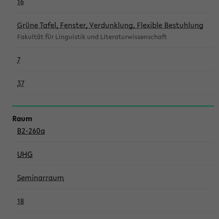
16
Grüne Tafel, Fenster, Verdunklung, Flexible Bestuhlung
Fakultät für Linguistik und Literaturwissenschaft
7
37
B2-260a
UHG
Seminarraum
18