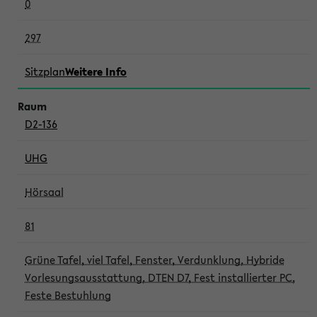
0
297
Sitzplan
Weitere Info
D2-136
UHG
Hörsaal
81
Grüne Tafel, viel Tafel, Fenster, Verdunklung, Hybride
Vorlesungsausstattung, DTEN D7, Fest installierter PC,
Feste Bestuhlung