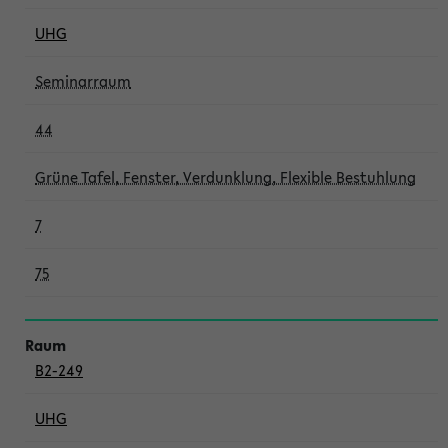
UHG
Seminarraum
44
Grüne Tafel, Fenster, Verdunklung, Flexible Bestuhlung
7
75
B2-249
UHG