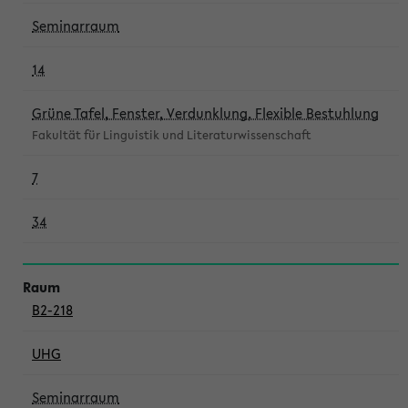
Seminarraum
14
Grüne Tafel, Fenster, Verdunklung, Flexible Bestuhlung
Fakultät für Linguistik und Literaturwissenschaft
7
34
B2-218
UHG
Seminarraum