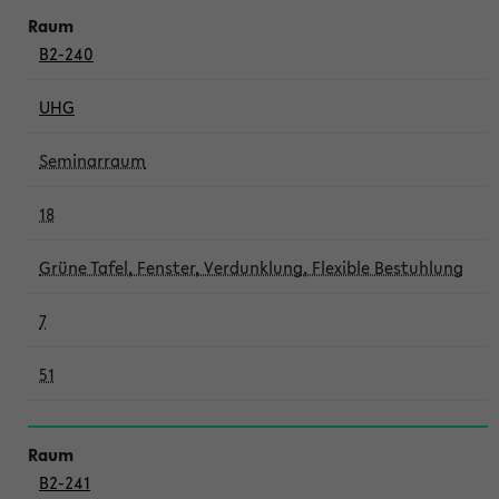
B2-240
UHG
Seminarraum
18
Grüne Tafel, Fenster, Verdunklung, Flexible Bestuhlung
7
51
B2-241