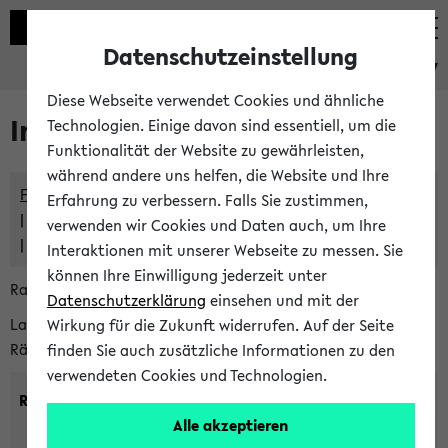
Datenschutzeinstellung
eKVV
Diese Webseite verwendet Cookies und ähnliche
Im eKVV verwaltete Räume
Technologien. Einige davon sind essentiell, um die
Funktionalität der Website zu gewährleisten,
während andere uns helfen, die Website und Ihre
Freie Räume und Veranstaltungsüberschneidungen
Erfahrung zu verbessern. Falls Sie zustimmen,
Raumüberschneidungen
verwenden wir Cookies und Daten auch, um Ihre
Hinweise der zentralen Raumvergabe
Interaktionen mit unserer Webseite zu messen. Sie
können Ihre Einwilligung jederzeit unter
Raumanfragen:
raumvergabe@uni-bielefeld.de
Datenschutzerklärung
einsehen und mit der
Lassen Sie sich alle Räume anzeigen oder suchen Sie nach
Wirkung für die Zukunft widerrufen. Auf der Seite
Räumen mit bestimmten Eigenschaften:
finden Sie auch zusätzliche Informationen zu den
verwendeten Cookies und Technologien.
Raumkriterien:
Alle akzeptieren
Raumkategorie:
min. Plätze: