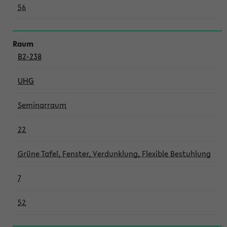
56
B2-238
UHG
Seminarraum
22
Grüne Tafel, Fenster, Verdunklung, Flexible Bestuhlung
7
52