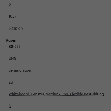
0
1004
Sitzplan
B0-233
UHG
Seminarraum
20
Whiteboard, Fenster, Verdunklung, Flexible Bestuhlung
8