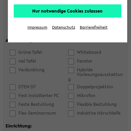
Hörsaal
Seminarraum
Nur notwendige Cookies zulassen
max. Plätze:
Impressum
Datenschutz
Barrierefreiheit
Ausstattung:
Grüne Tafel
Whiteboard
viel Tafel
Fenster
Verdunklung
Hybride
Vorlesungsausstattun
g
DTEN D7
Doppelprojektion
Fest installierter PC
Mikrofon
Feste Bestuhlung
Flexible Bestuhlung
Flex-Seminarraum
Induktive Hörschleife
Einrichtung: