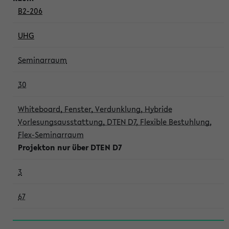
B2-206
UHG
Seminarraum
30
Whiteboard, Fenster, Verdunklung, Hybride
Vorlesungsausstattung, DTEN D7, Flexible Bestuhlung,
Flex-Seminarraum
Projekton nur über DTEN D7
3
67