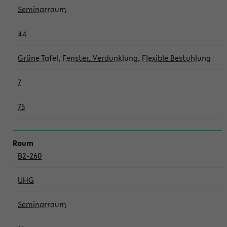
Seminarraum
44
Grüne Tafel, Fenster, Verdunklung, Flexible Bestuhlung
7
75
B2-260
UHG
Seminarraum