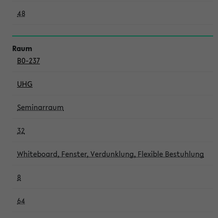
48
B0-237
UHG
Seminarraum
32
Whiteboard, Fenster, Verdunklung, Flexible Bestuhlung
8
64