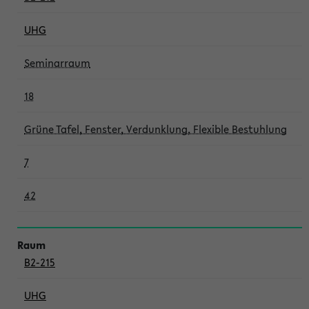
UHG
Seminarraum
18
Grüne Tafel, Fenster, Verdunklung, Flexible Bestuhlung
7
42
B2-215
UHG