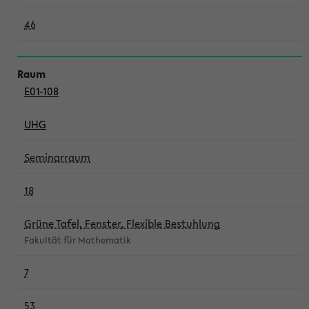
46
E01-108
UHG
Seminarraum
18
Grüne Tafel, Fenster, Flexible Bestuhlung
Fakultät für Mathematik
7
53