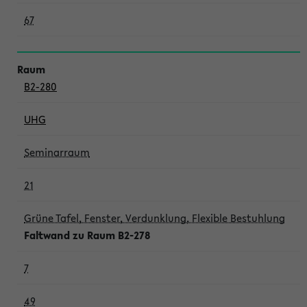
67
B2-280
UHG
Seminarraum
21
Grüne Tafel, Fenster, Verdunklung, Flexible Bestuhlung
Faltwand zu Raum B2-278
7
49