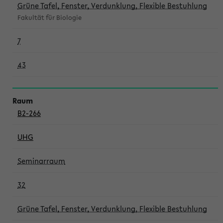
Grüne Tafel, Fenster, Verdunklung, Flexible Bestuhlung
Fakultät für Biologie
7
43
B2-266
UHG
Seminarraum
32
Grüne Tafel, Fenster, Verdunklung, Flexible Bestuhlung