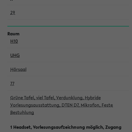
29
H10
UHG
Hörsaal
77
Grüne Tafel, viel Tafel, Verdunklung, Hybride
Vorlesungsausstattung, DTEN D7, Mikrofon, Feste
Bestuhlung
1 Headset, Vorlesungsaufzeichnung möglich, Zugang