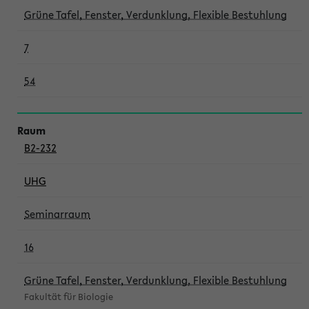
Grüne Tafel, Fenster, Verdunklung, Flexible Bestuhlung
7
54
B2-232
UHG
Seminarraum
16
Grüne Tafel, Fenster, Verdunklung, Flexible Bestuhlung
Fakultät für Biologie