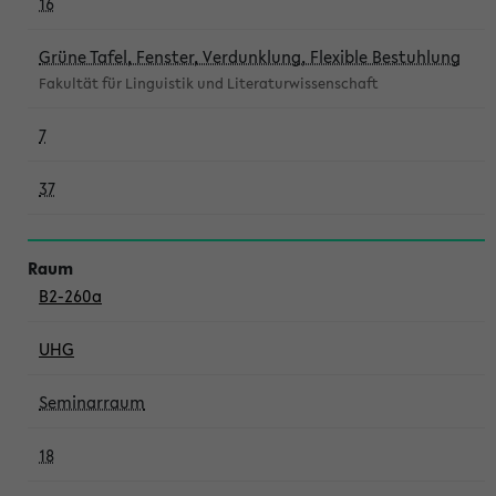
16
Grüne Tafel, Fenster, Verdunklung, Flexible Bestuhlung
Fakultät für Linguistik und Literaturwissenschaft
7
37
B2-260a
UHG
Seminarraum
18