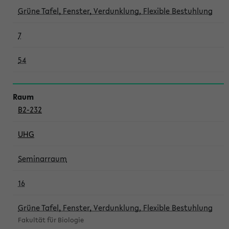
Grüne Tafel, Fenster, Verdunklung, Flexible Bestuhlung
7
54
B2-232
UHG
Seminarraum
16
Grüne Tafel, Fenster, Verdunklung, Flexible Bestuhlung
Fakultät für Biologie