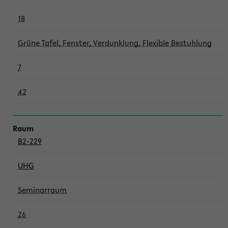
18
Grüne Tafel, Fenster, Verdunklung, Flexible Bestuhlung
7
42
B2-229
UHG
Seminarraum
26