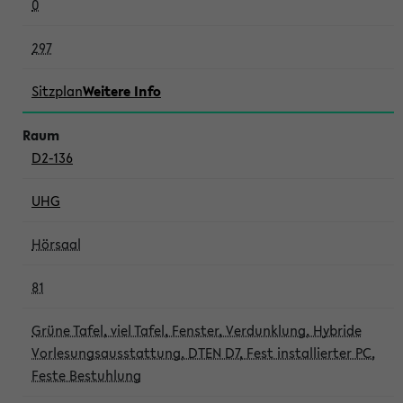
0
297
Sitzplan
Weitere Info
D2-136
UHG
Hörsaal
81
Grüne Tafel, viel Tafel, Fenster, Verdunklung, Hybride
Vorlesungsausstattung, DTEN D7, Fest installierter PC,
Feste Bestuhlung