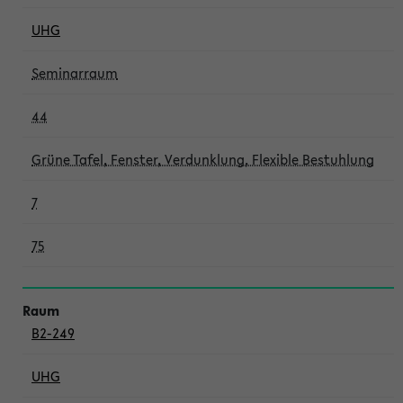
UHG
Seminarraum
44
Grüne Tafel, Fenster, Verdunklung, Flexible Bestuhlung
7
75
B2-249
UHG