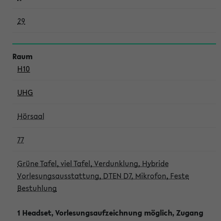
29
H10
UHG
Hörsaal
77
Grüne Tafel, viel Tafel, Verdunklung, Hybride
Vorlesungsausstattung, DTEN D7, Mikrofon, Feste
Bestuhlung
1 Headset, Vorlesungsaufzeichnung möglich, Zugang