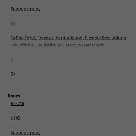
Seminarraum
14
Grüne Tafel, Fenster, Verdunklung, Flexible Bestuhlung
Fakultät für Linguistik und Literaturwissenschaft
7
34
B2-218
UHG
Seminarraum