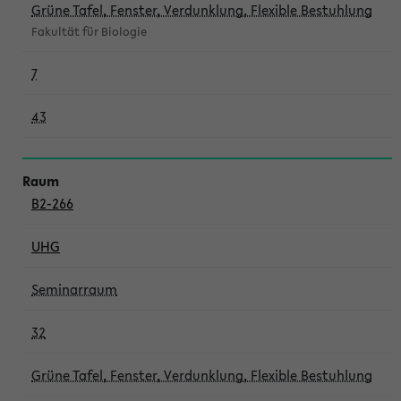
Grüne Tafel, Fenster, Verdunklung, Flexible Bestuhlung
Fakultät für Biologie
7
43
B2-266
UHG
Seminarraum
32
Grüne Tafel, Fenster, Verdunklung, Flexible Bestuhlung