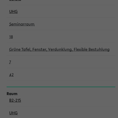
UHG
Seminarraum
18
Grüne Tafel, Fenster, Verdunklung, Flexible Bestuhlung
7
42
B2-215
UHG