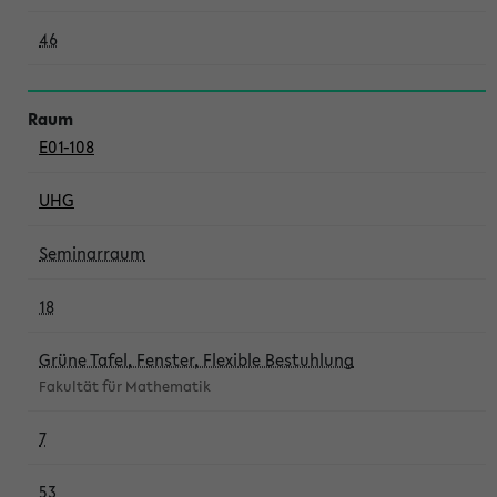
46
E01-108
UHG
Seminarraum
18
Grüne Tafel, Fenster, Flexible Bestuhlung
Fakultät für Mathematik
7
53