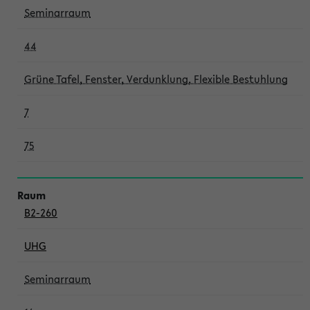
Seminarraum
44
Grüne Tafel, Fenster, Verdunklung, Flexible Bestuhlung
7
75
B2-260
UHG
Seminarraum