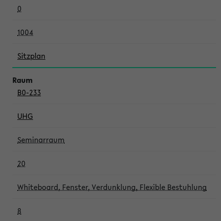
0
1004
Sitzplan
B0-233
UHG
Seminarraum
20
Whiteboard, Fenster, Verdunklung, Flexible Bestuhlung
8