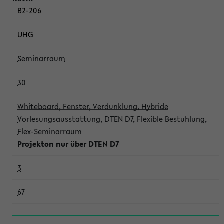
B2-206
UHG
Seminarraum
30
Whiteboard, Fenster, Verdunklung, Hybride
Vorlesungsausstattung, DTEN D7, Flexible Bestuhlung,
Flex-Seminarraum
Projekton nur über DTEN D7
3
67