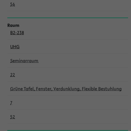
56
B2-238
UHG
Seminarraum
22
Grüne Tafel, Fenster, Verdunklung, Flexible Bestuhlung
7
52