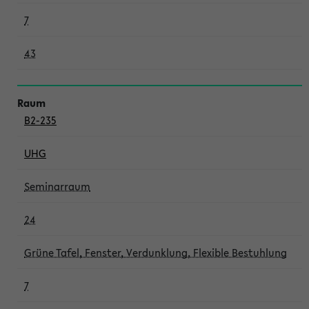
7
43
B2-235
UHG
Seminarraum
24
Grüne Tafel, Fenster, Verdunklung, Flexible Bestuhlung
7