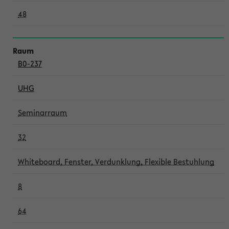
48
B0-237
UHG
Seminarraum
32
Whiteboard, Fenster, Verdunklung, Flexible Bestuhlung
8
64