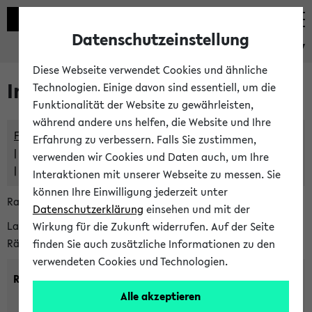
Datenschutzeinstellung
eKVV
Diese Webseite verwendet Cookies und ähnliche
Im eKVV verwaltete Räume
Technologien. Einige davon sind essentiell, um die
Funktionalität der Website zu gewährleisten,
während andere uns helfen, die Website und Ihre
Freie Räume und Veranstaltungsüberschneidungen
Erfahrung zu verbessern. Falls Sie zustimmen,
Raumüberschneidungen
verwenden wir Cookies und Daten auch, um Ihre
Hinweise der zentralen Raumvergabe
Interaktionen mit unserer Webseite zu messen. Sie
können Ihre Einwilligung jederzeit unter
Raumanfragen:
raumvergabe@uni-bielefeld.de
Datenschutzerklärung
einsehen und mit der
Lassen Sie sich alle Räume anzeigen oder suchen Sie nach
Wirkung für die Zukunft widerrufen. Auf der Seite
Räumen mit bestimmten Eigenschaften:
finden Sie auch zusätzliche Informationen zu den
verwendeten Cookies und Technologien.
Raumkriterien:
Alle akzeptieren
Raumkategorie:
min. Plätze: