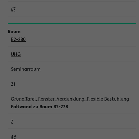
67
B2-280
UHG
Seminarraum
21
Grüne Tafel, Fenster, Verdunklung, Flexible Bestuhlung
Faltwand zu Raum B2-278
7
49