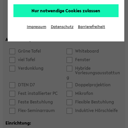
Hörsaal
Seminarraum
Nur notwendige Cookies zulassen
max. Plätze:
Impressum
Datenschutz
Barrierefreiheit
Ausstattung:
Grüne Tafel
Whiteboard
viel Tafel
Fenster
Verdunklung
Hybride
Vorlesungsausstattun
g
DTEN D7
Doppelprojektion
Fest installierter PC
Mikrofon
Feste Bestuhlung
Flexible Bestuhlung
Flex-Seminarraum
Induktive Hörschleife
Einrichtung: