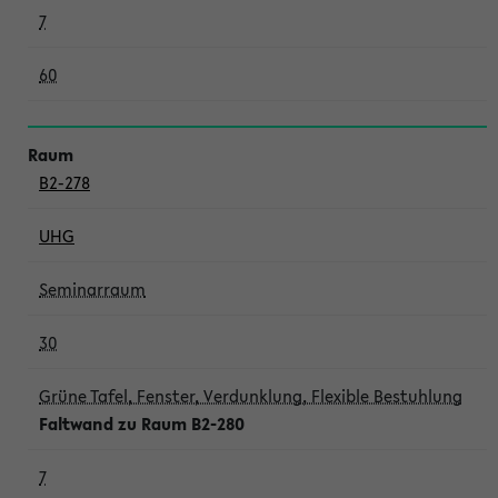
7
60
B2-278
UHG
Seminarraum
30
Grüne Tafel, Fenster, Verdunklung, Flexible Bestuhlung
Faltwand zu Raum B2-280
7