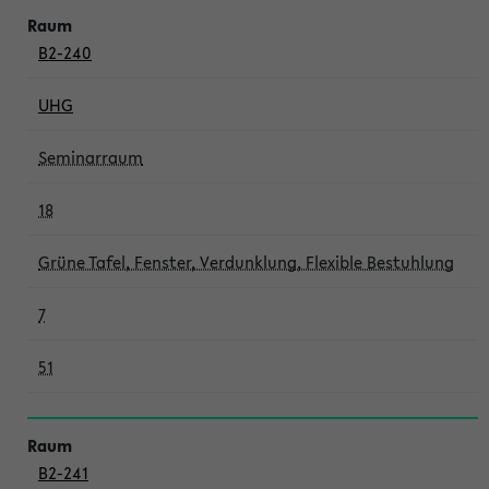
B2-240
UHG
Seminarraum
18
Grüne Tafel, Fenster, Verdunklung, Flexible Bestuhlung
7
51
B2-241