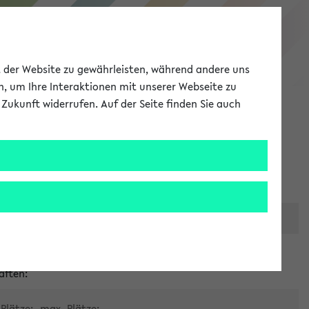
eKVV
ät der Website zu gewährleisten, während andere uns
h, um Ihre Interaktionen mit unserer Webseite zu
Zukunft widerrufen. Auf der Seite finden Sie auch
Meine Uni
EN
ANMELDEN
er zentralen Raumvergabe
aften:
Plätze:
max. Plätze: