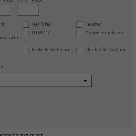
rd
viel Tafel
Fenster
DTEN D7
Doppelprojektion
sausstat
Feste Bestuhlung
Flexible Bestuhlung
fe
ndenplan anzuzeigen.