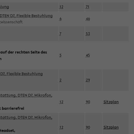
hlung
12
71
DTEN D7, Flexible Bestuhlung
6
46
rtwissenschaft
7
53
 auf der rechten Seite des
5
45
n
D7, Flexible Bestuhlung
2
29
sstattung, DTEN D7, Mikrofon,
12
90
Sitzplan
 barrierefrei
sstattung, DTEN D7, Mikrofon,
12
90
Sitzplan
Headset,