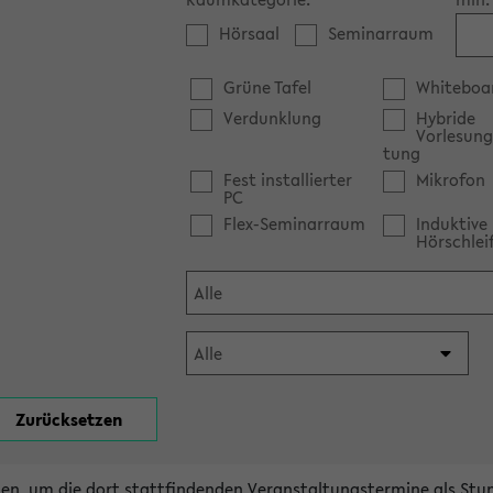
Hörsaal
Seminarraum
Grüne Tafel
Whiteboa
Verdunklung
Hybride
Vorlesung
tung
Fest installierter
Mikrofon
PC
Flex-Seminarraum
Induktive
Hörschlei
en, um die dort stattfindenden Veranstaltungstermine als Stu