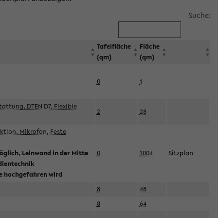
Suche:
Tafelfläche
Fläche
(qm)
(qm)
0
1
attung, DTEN D7, Flexible
2
28
tion, Mikrofon, Feste
glich, Leinwand in der Mitte
0
1004
Sitzplan
dientechnik
ie hochgefahren wird
8
48
8
64