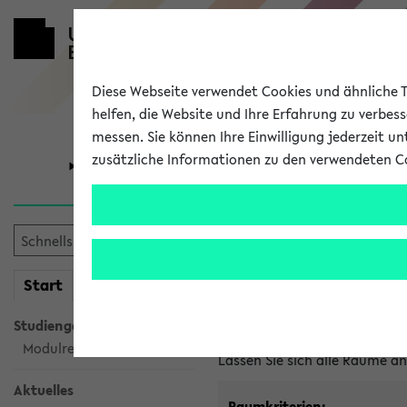
Diese Webseite verwendet Cookies und ähnliche Te
helfen, die Website und Ihre Erfahrung zu verbes
messen. Sie können Ihre Einwilligung jederzeit u
zusätzliche Informationen zu den verwendeten C
Universität
Forschung
Im eKVV ver
mein
Start
eKVV
Freie Räume und Veranstal
Studiengangsauswahl
Raumanfragen:
raumvergabe@
Modulrecherche
Lassen Sie sich alle Räume 
Aktuelles
Raumkriterien: