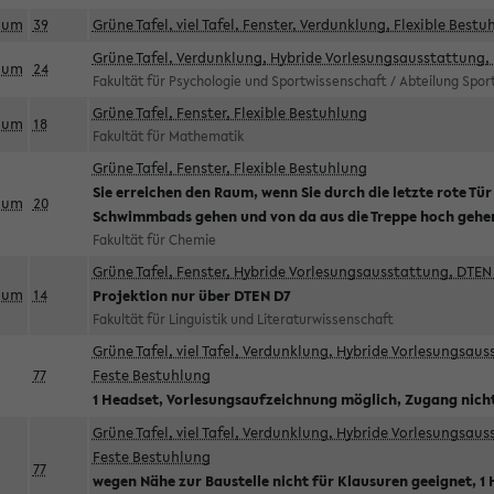
aum
39
Grüne Tafel, viel Tafel, Fenster, Verdunklung, Flexible Bestu
Grüne Tafel, Verdunklung, Hybride Vorlesungsausstattung, 
aum
24
Fakultät für Psychologie und Sportwissenschaft / Abteilung Spo
Grüne Tafel, Fenster, Flexible Bestuhlung
aum
18
Fakultät für Mathematik
Grüne Tafel, Fenster, Flexible Bestuhlung
Sie erreichen den Raum, wenn Sie durch die letzte rote Tür
aum
20
Schwimmbads gehen und von da aus die Treppe hoch gehe
Fakultät für Chemie
Grüne Tafel, Fenster, Hybride Vorlesungsausstattung, DTEN 
aum
14
Projektion nur über DTEN D7
Fakultät für Linguistik und Literaturwissenschaft
Grüne Tafel, viel Tafel, Verdunklung, Hybride Vorlesungsau
77
Feste Bestuhlung
1 Headset, Vorlesungsaufzeichnung möglich, Zugang nicht
Grüne Tafel, viel Tafel, Verdunklung, Hybride Vorlesungsau
Feste Bestuhlung
77
wegen Nähe zur Baustelle nicht für Klausuren geeignet, 1 