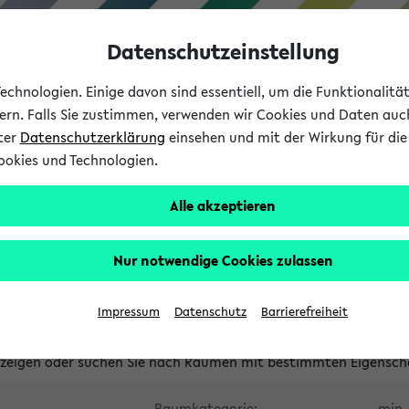
Datenschutzeinstellung
chnologien. Einige davon sind essentiell, um die Funktionalit
sern. Falls Sie zustimmen, verwenden wir Cookies und Daten auc
nter
Datenschutzerklärung
einsehen und mit der Wirkung für die 
ookies und Technologien.
Studium
Lehre
International
Alle akzeptieren
waltete Räume
Nur notwendige Cookies zulassen
tungsüberschneidungen
Raumüberschneidungen
Hinweise d
Impressum
Datenschutz
Barrierefreiheit
uni-bielefeld.de
anzeigen oder suchen Sie nach Räumen mit bestimmten Eigensch
Raumkategorie:
min. 