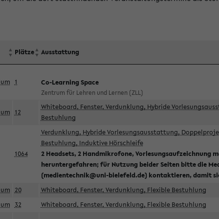
Plätze
Ausstattung
aum
1
Co-Learning Space
Zentrum für Lehren und Lernen (ZLL)
Whiteboard, Fenster, Verdunklung, Hybride Vorlesungsausst
aum
12
Bestuhlung
Verdunklung, Hybride Vorlesungsausstattung, Doppelprojek
Bestuhlung, Induktive Hörschleife
1064
2 Headsets, 2 Handmikrofone, Vorlesungsaufzeichnung mö
heruntergefahren; für Nutzung beider Seiten bitte die Me
(medientechnik@uni-bielefeld.de) kontaktieren, damit s
aum
20
Whiteboard, Fenster, Verdunklung, Flexible Bestuhlung
aum
32
Whiteboard, Fenster, Verdunklung, Flexible Bestuhlung