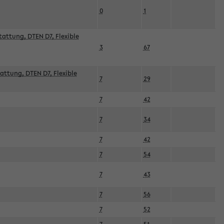
0
1
attung, DTEN D7, Flexible
3
67
attung, DTEN D7, Flexible
7
29
7
42
7
34
7
42
7
54
7
43
7
56
7
52