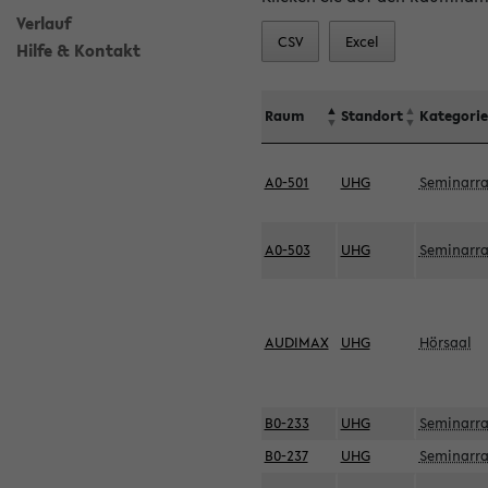
Verlauf
CSV
Excel
Hilfe & Kontakt
Raum
Standort
Kategorie
A0-501
UHG
Seminarr
A0-503
UHG
Seminarr
AUDIMAX
UHG
Hörsaal
B0-233
UHG
Seminarr
B0-237
UHG
Seminarr