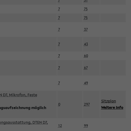
7
51
7
75
7
75
7
37
7
43
7
60
7
67
7
49
 D7, Mikrofon, Feste
Sitzplan
0
297
Weitere Info
ngsaufzeichnung möglich
esungsausstattung, DTEN D7,
12
99