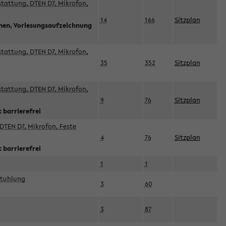
sstattung, DTEN D7, Mikrofon,
14
166
Sitzplan
nnen, Vorlesungsaufzeichnung
sstattung, DTEN D7, Mikrofon,
35
352
Sitzplan
sstattung, DTEN D7, Mikrofon,
9
76
Sitzplan
 barrierefrei
DTEN D7, Mikrofon, Feste
4
76
Sitzplan
 barrierefrei
1
1
stuhlung
3
60
3
87