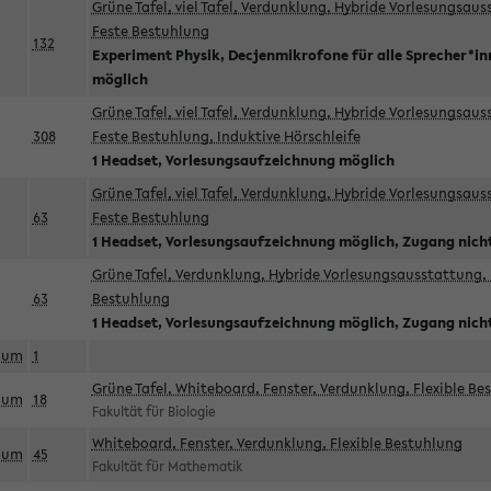
Grüne Tafel, viel Tafel, Verdunklung, Hybride Vorlesungsau
Feste Bestuhlung
132
Experiment Physik, Decjenmikrofone für alle Sprecher*i
möglich
Grüne Tafel, viel Tafel, Verdunklung, Hybride Vorlesungsau
308
Feste Bestuhlung, Induktive Hörschleife
1 Headset, Vorlesungsaufzeichnung möglich
Grüne Tafel, viel Tafel, Verdunklung, Hybride Vorlesungsau
63
Feste Bestuhlung
1 Headset, Vorlesungsaufzeichnung möglich, Zugang nicht
Grüne Tafel, Verdunklung, Hybride Vorlesungsausstattung, 
63
Bestuhlung
1 Headset, Vorlesungsaufzeichnung möglich, Zugang nicht
aum
1
Grüne Tafel, Whiteboard, Fenster, Verdunklung, Flexible Be
aum
18
Fakultät für Biologie
Whiteboard, Fenster, Verdunklung, Flexible Bestuhlung
aum
45
Fakultät für Mathematik