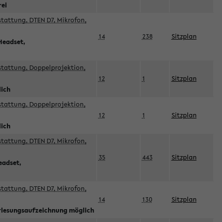
rei
sstattung, DTEN D7, Mikrofon,
14
238
Sitzplan
Headset,
sstattung, Doppelprojektion,
12
1
Sitzplan
lich
sstattung, Doppelprojektion,
12
1
Sitzplan
lich
sstattung, DTEN D7, Mikrofon,
35
443
Sitzplan
eadset,
sstattung, DTEN D7, Mikrofon,
14
130
Sitzplan
orlesungsaufzeichnung möglich