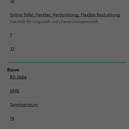
16
Grüne Tafel, Fenster, Verdunklung, Flexible Bestuhlung
Fakultät für Linguistik und Literaturwissenschaft
7
37
B2-260a
UHG
Seminarraum
18