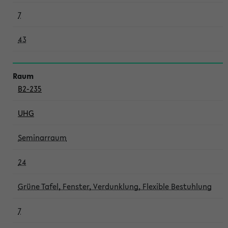
7
43
B2-235
UHG
Seminarraum
24
Grüne Tafel, Fenster, Verdunklung, Flexible Bestuhlung
7