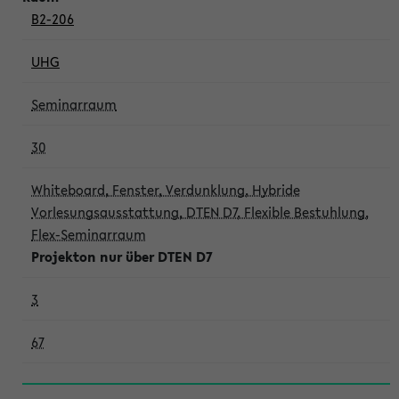
B2-206
UHG
Seminarraum
30
Whiteboard, Fenster, Verdunklung, Hybride
Vorlesungsausstattung, DTEN D7, Flexible Bestuhlung,
Flex-Seminarraum
Projekton nur über DTEN D7
3
67