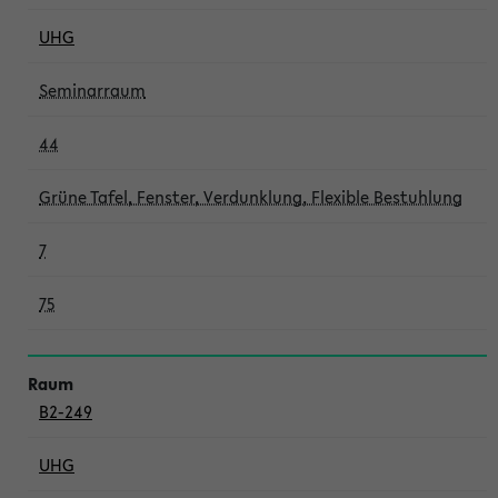
UHG
Seminarraum
44
Grüne Tafel, Fenster, Verdunklung, Flexible Bestuhlung
7
75
B2-249
UHG