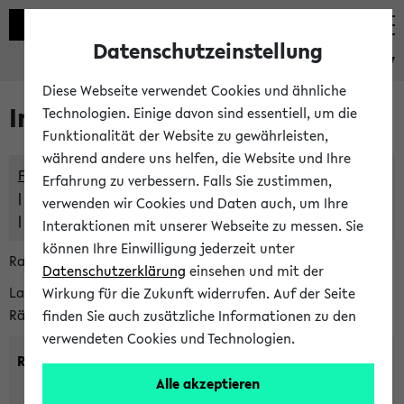
Datenschutzeinstellung
eKVV
Diese Webseite verwendet Cookies und ähnliche
Im eKVV verwaltete Räume
Technologien. Einige davon sind essentiell, um die
Funktionalität der Website zu gewährleisten,
während andere uns helfen, die Website und Ihre
Freie Räume und Veranstaltungsüberschneidungen
Erfahrung zu verbessern. Falls Sie zustimmen,
Raumüberschneidungen
verwenden wir Cookies und Daten auch, um Ihre
Hinweise der zentralen Raumvergabe
Interaktionen mit unserer Webseite zu messen. Sie
können Ihre Einwilligung jederzeit unter
Raumanfragen:
raumvergabe@uni-bielefeld.de
Datenschutzerklärung
einsehen und mit der
Lassen Sie sich alle Räume anzeigen oder suchen Sie nach
Wirkung für die Zukunft widerrufen. Auf der Seite
Räumen mit bestimmten Eigenschaften:
finden Sie auch zusätzliche Informationen zu den
verwendeten Cookies und Technologien.
Raumkriterien:
Alle akzeptieren
Raumkategorie:
min. Plätze: