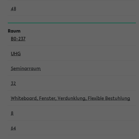
48
B0-237
UHG
Seminarraum
32
Whiteboard, Fenster, Verdunklung, Flexible Bestuhlung
8
64