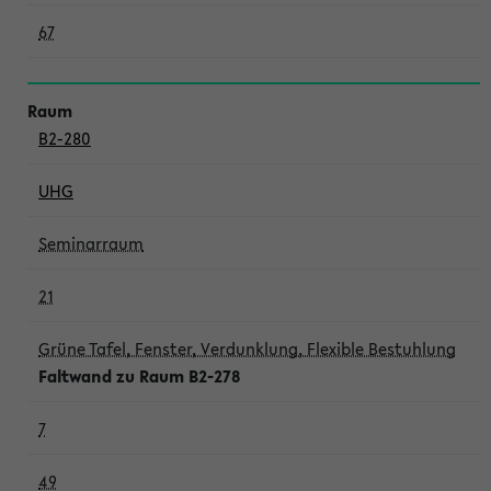
67
B2-280
UHG
Seminarraum
21
Grüne Tafel, Fenster, Verdunklung, Flexible Bestuhlung
Faltwand zu Raum B2-278
7
49