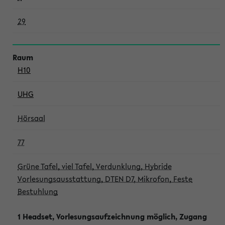
29
H10
UHG
Hörsaal
77
Grüne Tafel, viel Tafel, Verdunklung, Hybride
Vorlesungsausstattung, DTEN D7, Mikrofon, Feste
Bestuhlung
1 Headset, Vorlesungsaufzeichnung möglich, Zugang