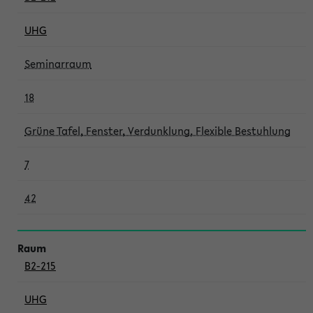
UHG
Seminarraum
18
Grüne Tafel, Fenster, Verdunklung, Flexible Bestuhlung
7
42
B2-215
UHG