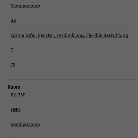
Seminarraum
44
Grüne Tafel, Fenster, Verdunklung, Flexible Bestuhlung
7
75
B2-260
UHG
Seminarraum