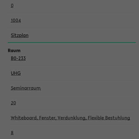
0
1004
Sitzplan
B0-233
UHG
Seminarraum
20
Whiteboard, Fenster, Verdunklung, Flexible Bestuhlung
8