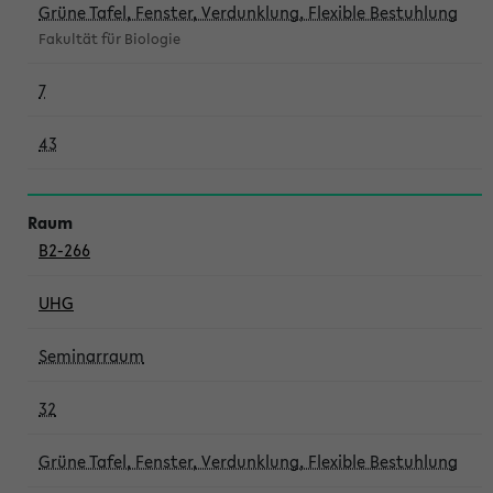
Grüne Tafel, Fenster, Verdunklung, Flexible Bestuhlung
Fakultät für Biologie
7
43
B2-266
UHG
Seminarraum
32
Grüne Tafel, Fenster, Verdunklung, Flexible Bestuhlung