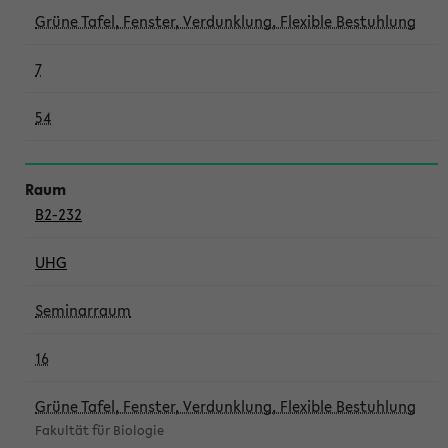
Grüne Tafel, Fenster, Verdunklung, Flexible Bestuhlung
7
54
B2-232
UHG
Seminarraum
16
Grüne Tafel, Fenster, Verdunklung, Flexible Bestuhlung
Fakultät für Biologie