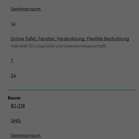
Seminarraum
14
Grüne Tafel, Fenster, Verdunklung, Flexible Bestuhlung
Fakultät für Linguistik und Literaturwissenschaft
7
34
B2-218
UHG
Seminarraum