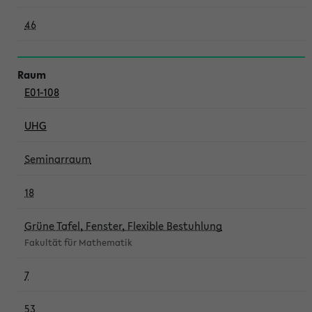
46
E01-108
UHG
Seminarraum
18
Grüne Tafel, Fenster, Flexible Bestuhlung
Fakultät für Mathematik
7
53