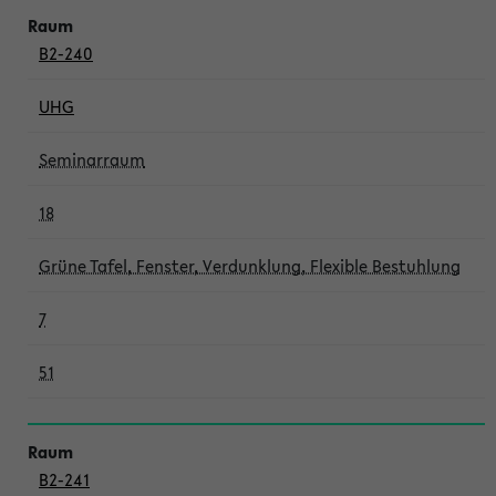
B2-240
UHG
Seminarraum
18
Grüne Tafel, Fenster, Verdunklung, Flexible Bestuhlung
7
51
B2-241