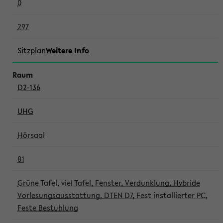
0
297
Sitzplan
Weitere Info
D2-136
UHG
Hörsaal
81
Grüne Tafel, viel Tafel, Fenster, Verdunklung, Hybride
Vorlesungsausstattung, DTEN D7, Fest installierter PC,
Feste Bestuhlung