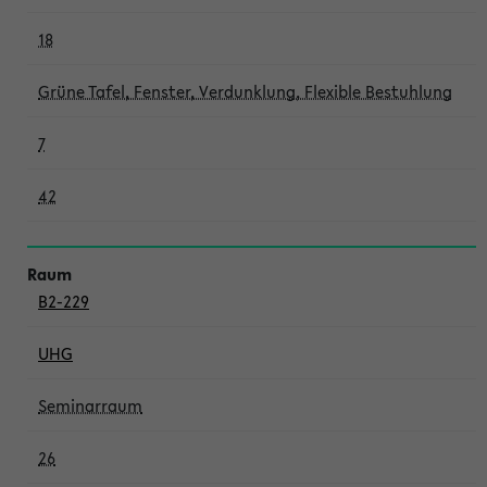
18
Grüne Tafel, Fenster, Verdunklung, Flexible Bestuhlung
7
42
B2-229
UHG
Seminarraum
26