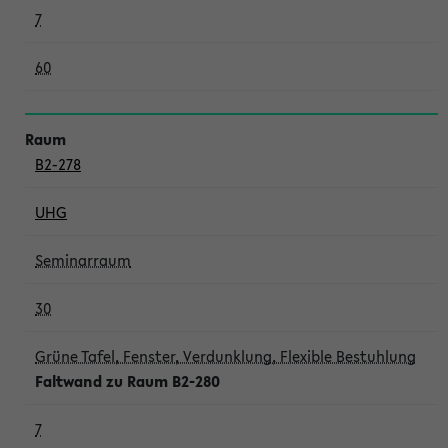
7
60
B2-278
UHG
Seminarraum
30
Grüne Tafel, Fenster, Verdunklung, Flexible Bestuhlung
Faltwand zu Raum B2-280
7