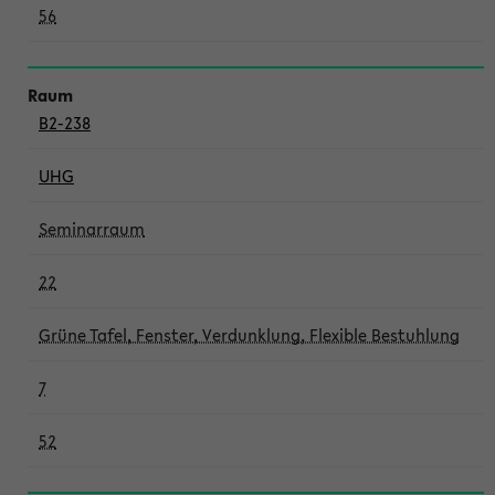
56
B2-238
UHG
Seminarraum
22
Grüne Tafel, Fenster, Verdunklung, Flexible Bestuhlung
7
52