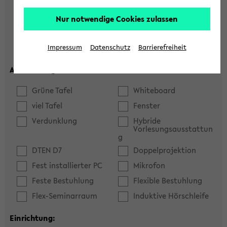
Hörsaal
Seminarraum
Nur notwendige Cookies zulassen
max. Plätze:
Impressum
Datenschutz
Barrierefreiheit
Ausstattung:
Grüne Tafel
Whiteboard
viel Tafel
Fenster
Verdunklung
Hybride
Vorlesungsausstattun
g
DTEN D7
Doppelprojektion
Fest installierter PC
Mikrofon
Feste Bestuhlung
Flexible Bestuhlung
Flex-Seminarraum
Induktive Hörschleife
Einrichtung: