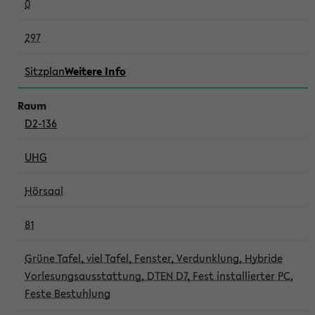
0
297
Sitzplan
Weitere Info
D2-136
UHG
Hörsaal
81
Grüne Tafel, viel Tafel, Fenster, Verdunklung, Hybride
Vorlesungsausstattung, DTEN D7, Fest installierter PC,
Feste Bestuhlung