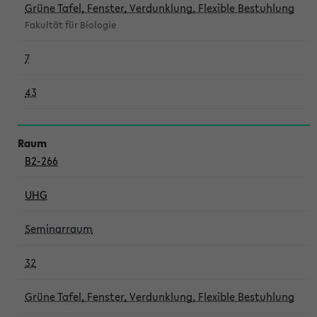
Grüne Tafel, Fenster, Verdunklung, Flexible Bestuhlung
Fakultät für Biologie
7
43
B2-266
UHG
Seminarraum
32
Grüne Tafel, Fenster, Verdunklung, Flexible Bestuhlung