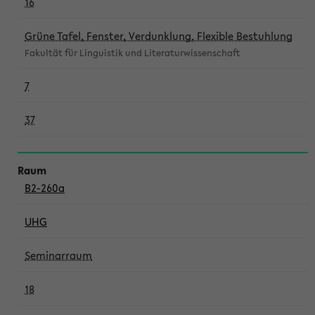
16
Grüne Tafel, Fenster, Verdunklung, Flexible Bestuhlung
Fakultät für Linguistik und Literaturwissenschaft
7
37
B2-260a
UHG
Seminarraum
18