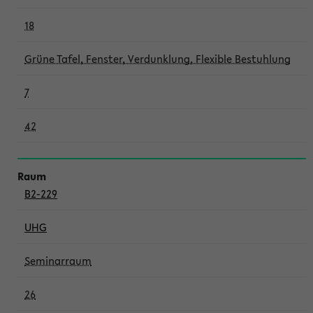
18
Grüne Tafel, Fenster, Verdunklung, Flexible Bestuhlung
7
42
B2-229
UHG
Seminarraum
26