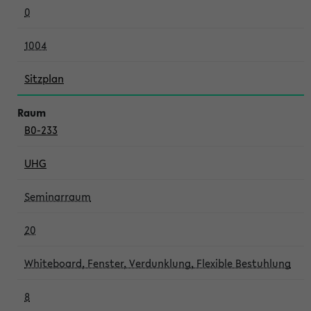
0
1004
Sitzplan
B0-233
UHG
Seminarraum
20
Whiteboard, Fenster, Verdunklung, Flexible Bestuhlung
8