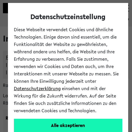
Datenschutzeinstellung
eKVV
Diese Webseite verwendet Cookies und ähnliche
Im eKVV verwaltete Räume
Technologien. Einige davon sind essentiell, um die
Funktionalität der Website zu gewährleisten,
während andere uns helfen, die Website und Ihre
Freie Räume und Veranstaltungsüberschneidungen
Erfahrung zu verbessern. Falls Sie zustimmen,
Raumüberschneidungen
verwenden wir Cookies und Daten auch, um Ihre
Hinweise der zentralen Raumvergabe
Interaktionen mit unserer Webseite zu messen. Sie
können Ihre Einwilligung jederzeit unter
Raumanfragen:
raumvergabe@uni-bielefeld.de
Datenschutzerklärung
einsehen und mit der
Lassen Sie sich alle Räume anzeigen oder suchen Sie nach
Wirkung für die Zukunft widerrufen. Auf der Seite
Räumen mit bestimmten Eigenschaften:
finden Sie auch zusätzliche Informationen zu den
verwendeten Cookies und Technologien.
Raumkriterien:
Alle akzeptieren
Raumkategorie:
min. Plätze: