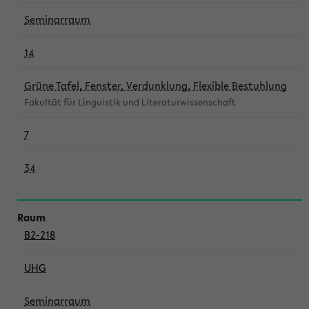
Seminarraum
14
Grüne Tafel, Fenster, Verdunklung, Flexible Bestuhlung
Fakultät für Linguistik und Literaturwissenschaft
7
34
B2-218
UHG
Seminarraum