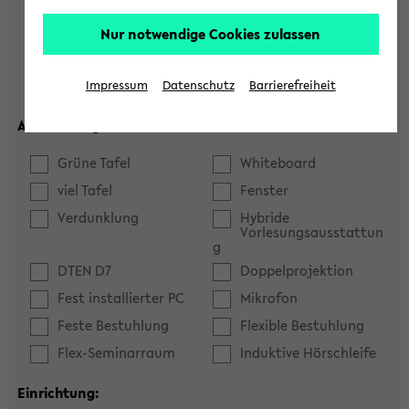
Hörsaal
Seminarraum
Nur notwendige Cookies zulassen
max. Plätze:
Impressum
Datenschutz
Barrierefreiheit
Ausstattung:
Grüne Tafel
Whiteboard
viel Tafel
Fenster
Verdunklung
Hybride
Vorlesungsausstattun
g
DTEN D7
Doppelprojektion
Fest installierter PC
Mikrofon
Feste Bestuhlung
Flexible Bestuhlung
Flex-Seminarraum
Induktive Hörschleife
Einrichtung: