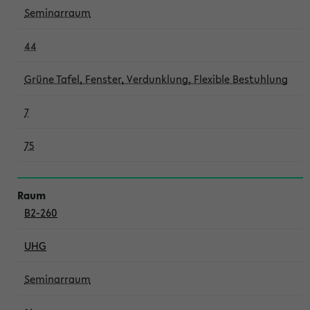
Seminarraum
44
Grüne Tafel, Fenster, Verdunklung, Flexible Bestuhlung
7
75
B2-260
UHG
Seminarraum