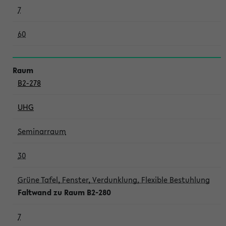
7
60
B2-278
UHG
Seminarraum
30
Grüne Tafel, Fenster, Verdunklung, Flexible Bestuhlung
Faltwand zu Raum B2-280
7