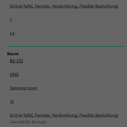
Grüne Tafel, Fenster, Verdunklung, Flexible Bestuhlung
7
54
B2-232
UHG
Seminarraum
16
Grüne Tafel, Fenster, Verdunklung, Flexible Bestuhlung
Fakultät für Biologie