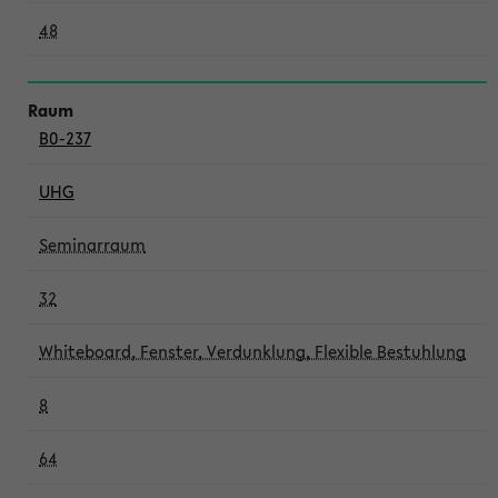
48
B0-237
UHG
Seminarraum
32
Whiteboard, Fenster, Verdunklung, Flexible Bestuhlung
8
64