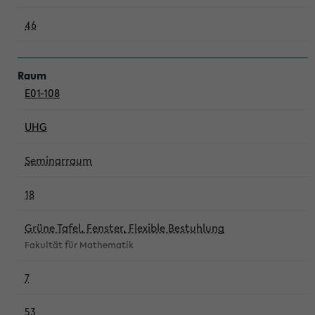
46
E01-108
UHG
Seminarraum
18
Grüne Tafel, Fenster, Flexible Bestuhlung
Fakultät für Mathematik
7
53