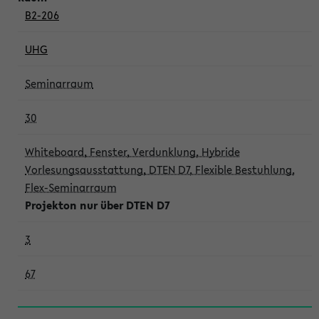
B2-206
UHG
Seminarraum
30
Whiteboard, Fenster, Verdunklung, Hybride
Vorlesungsausstattung, DTEN D7, Flexible Bestuhlung,
Flex-Seminarraum
Projekton nur über DTEN D7
3
67