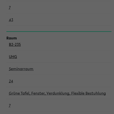
7
43
B2-235
UHG
Seminarraum
24
Grüne Tafel, Fenster, Verdunklung, Flexible Bestuhlung
7