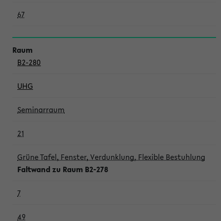
67
B2-280
UHG
Seminarraum
21
Grüne Tafel, Fenster, Verdunklung, Flexible Bestuhlung
Faltwand zu Raum B2-278
7
49