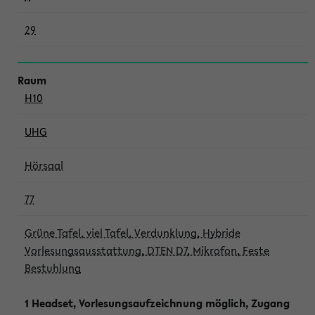
29
H10
UHG
Hörsaal
77
Grüne Tafel, viel Tafel, Verdunklung, Hybride
Vorlesungsausstattung, DTEN D7, Mikrofon, Feste
Bestuhlung
1 Headset, Vorlesungsaufzeichnung möglich, Zugang