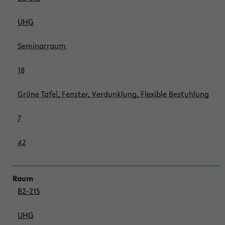
UHG
Seminarraum
18
Grüne Tafel, Fenster, Verdunklung, Flexible Bestuhlung
7
42
B2-215
UHG