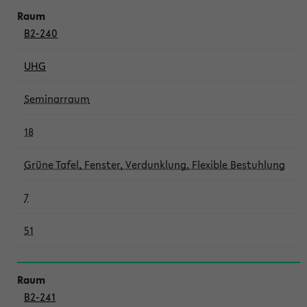
B2-240
UHG
Seminarraum
18
Grüne Tafel, Fenster, Verdunklung, Flexible Bestuhlung
7
51
B2-241