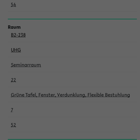
56
B2-238
UHG
Seminarraum
22
Grüne Tafel, Fenster, Verdunklung, Flexible Bestuhlung
7
52