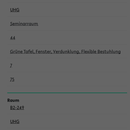
UHG
Seminarraum
44
Grüne Tafel, Fenster, Verdunklung, Flexible Bestuhlung
7
75
B2-249
UHG