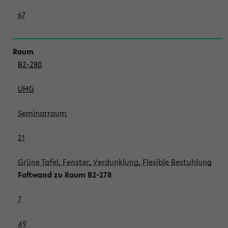
67
B2-280
UHG
Seminarraum
21
Grüne Tafel, Fenster, Verdunklung, Flexible Bestuhlung
Faltwand zu Raum B2-278
7
49