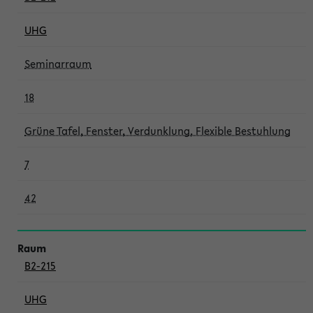
UHG
Seminarraum
18
Grüne Tafel, Fenster, Verdunklung, Flexible Bestuhlung
7
42
B2-215
UHG