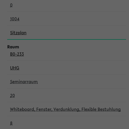
0
1004
Sitzplan
B0-233
UHG
Seminarraum
20
Whiteboard, Fenster, Verdunklung, Flexible Bestuhlung
8