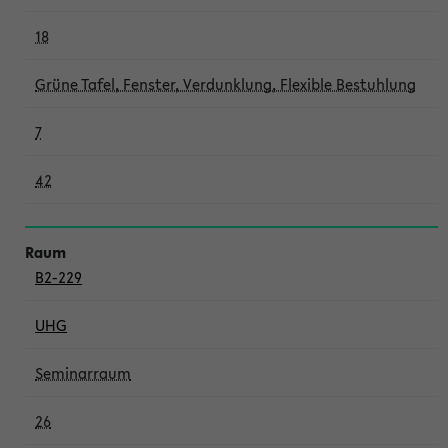
18
Grüne Tafel, Fenster, Verdunklung, Flexible Bestuhlung
7
42
B2-229
UHG
Seminarraum
26