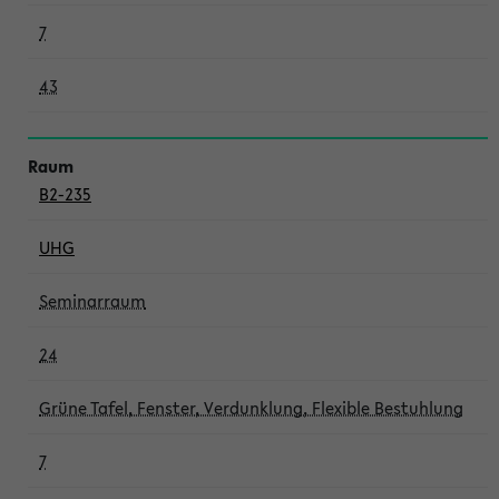
7
43
B2-235
UHG
Seminarraum
24
Grüne Tafel, Fenster, Verdunklung, Flexible Bestuhlung
7