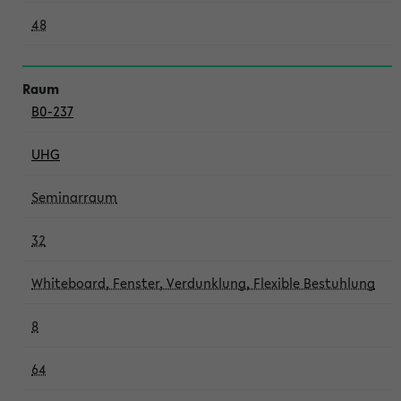
48
B0-237
UHG
Seminarraum
32
Whiteboard, Fenster, Verdunklung, Flexible Bestuhlung
8
64