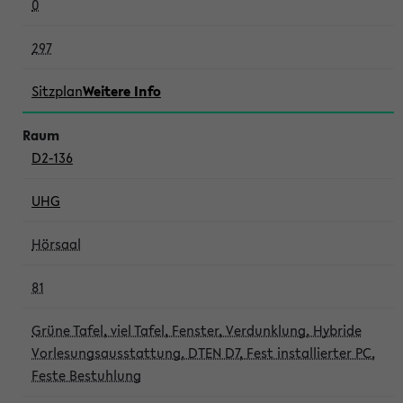
0
297
Sitzplan
Weitere Info
D2-136
UHG
Hörsaal
81
Grüne Tafel, viel Tafel, Fenster, Verdunklung, Hybride
Vorlesungsausstattung, DTEN D7, Fest installierter PC,
Feste Bestuhlung