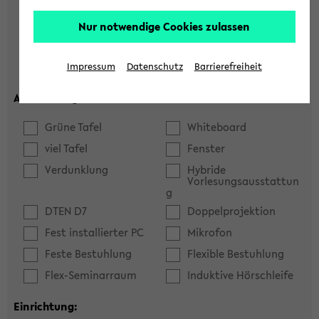
Hörsaal
Seminarraum
Nur notwendige Cookies zulassen
max. Plätze:
Impressum
Datenschutz
Barrierefreiheit
Ausstattung:
Grüne Tafel
Whiteboard
viel Tafel
Fenster
Verdunklung
Hybride
Vorlesungsausstattun
g
DTEN D7
Doppelprojektion
Fest installierter PC
Mikrofon
Feste Bestuhlung
Flexible Bestuhlung
Flex-Seminarraum
Induktive Hörschleife
Einrichtung: