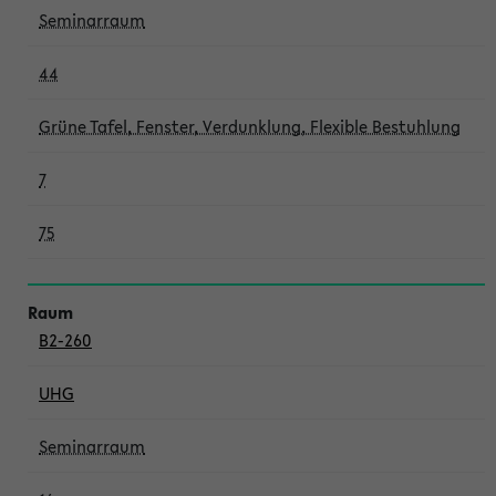
Seminarraum
44
Grüne Tafel, Fenster, Verdunklung, Flexible Bestuhlung
7
75
B2-260
UHG
Seminarraum