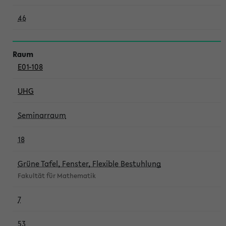
46
E01-108
UHG
Seminarraum
18
Grüne Tafel, Fenster, Flexible Bestuhlung
Fakultät für Mathematik
7
53