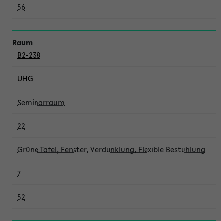
56
B2-238
UHG
Seminarraum
22
Grüne Tafel, Fenster, Verdunklung, Flexible Bestuhlung
7
52