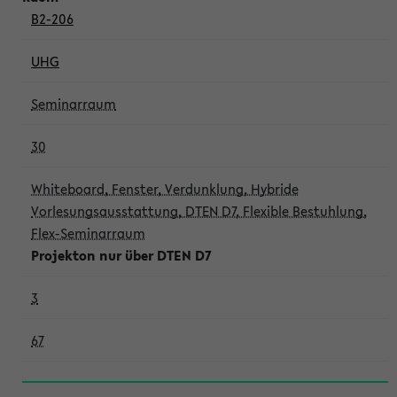
B2-206
UHG
Seminarraum
30
Whiteboard, Fenster, Verdunklung, Hybride
Vorlesungsausstattung, DTEN D7, Flexible Bestuhlung,
Flex-Seminarraum
Projekton nur über DTEN D7
3
67