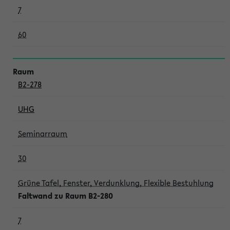
7
60
B2-278
UHG
Seminarraum
30
Grüne Tafel, Fenster, Verdunklung, Flexible Bestuhlung
Faltwand zu Raum B2-280
7