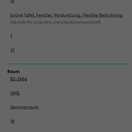
16
Grüne Tafel, Fenster, Verdunklung, Flexible Bestuhlung
Fakultät für Linguistik und Literaturwissenschaft
7
37
B2-260a
UHG
Seminarraum
18