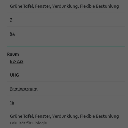
Grüne Tafel, Fenster, Verdunklung, Flexible Bestuhlung
7
54
B2-232
UHG
Seminarraum
16
Grüne Tafel, Fenster, Verdunklung, Flexible Bestuhlung
Fakultät für Biologie