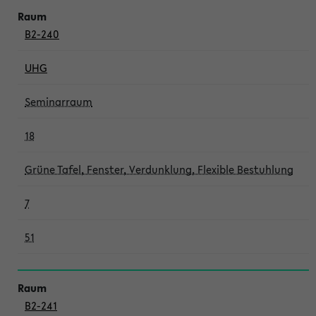
B2-240
UHG
Seminarraum
18
Grüne Tafel, Fenster, Verdunklung, Flexible Bestuhlung
7
51
B2-241