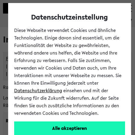
Datenschutzeinstellung
eKVV
Diese Webseite verwendet Cookies und ähnliche
Im eKVV verwaltete Räume
Technologien. Einige davon sind essentiell, um die
Funktionalität der Website zu gewährleisten,
während andere uns helfen, die Website und Ihre
Freie Räume und Veranstaltungsüberschneidungen
Erfahrung zu verbessern. Falls Sie zustimmen,
Raumüberschneidungen
verwenden wir Cookies und Daten auch, um Ihre
Hinweise der zentralen Raumvergabe
Interaktionen mit unserer Webseite zu messen. Sie
können Ihre Einwilligung jederzeit unter
Raumanfragen:
raumvergabe@uni-bielefeld.de
Datenschutzerklärung
einsehen und mit der
Lassen Sie sich alle Räume anzeigen oder suchen Sie nach
Wirkung für die Zukunft widerrufen. Auf der Seite
Räumen mit bestimmten Eigenschaften:
finden Sie auch zusätzliche Informationen zu den
verwendeten Cookies und Technologien.
Raumkriterien:
Alle akzeptieren
Raumkategorie:
min. Plätze: