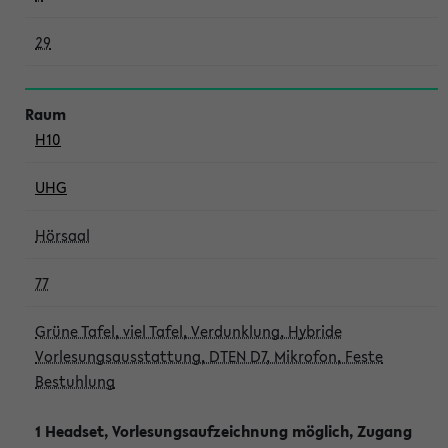
29
H10
UHG
Hörsaal
77
Grüne Tafel, viel Tafel, Verdunklung, Hybride
Vorlesungsausstattung, DTEN D7, Mikrofon, Feste
Bestuhlung
1 Headset, Vorlesungsaufzeichnung möglich, Zugang