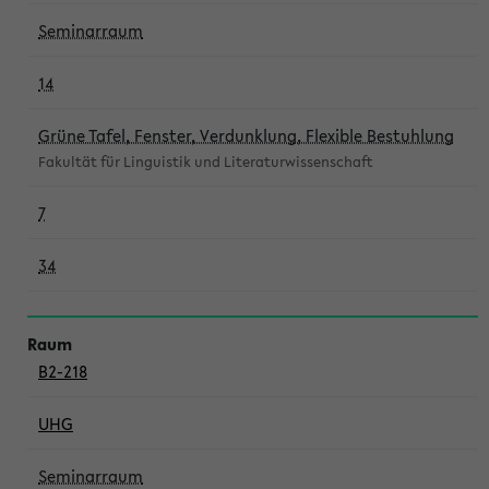
Seminarraum
14
Grüne Tafel, Fenster, Verdunklung, Flexible Bestuhlung
Fakultät für Linguistik und Literaturwissenschaft
7
34
B2-218
UHG
Seminarraum