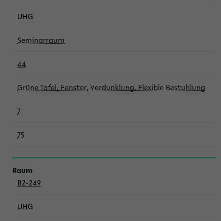
UHG
Seminarraum
44
Grüne Tafel, Fenster, Verdunklung, Flexible Bestuhlung
7
75
B2-249
UHG