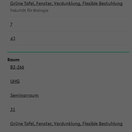
Grüne Tafel, Fenster, Verdunklung, Flexible Bestuhlung
Fakultät für Biologie
7
43
B2-266
UHG
Seminarraum
32
Grüne Tafel, Fenster, Verdunklung, Flexible Bestuhlung