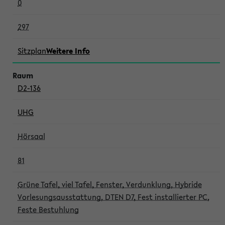
0
297
Sitzplan
Weitere Info
D2-136
UHG
Hörsaal
81
Grüne Tafel, viel Tafel, Fenster, Verdunklung, Hybride
Vorlesungsausstattung, DTEN D7, Fest installierter PC,
Feste Bestuhlung