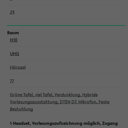
29
H10
UHG
Hörsaal
77
Grüne Tafel, viel Tafel, Verdunklung, Hybride
Vorlesungsausstattung, DTEN D7, Mikrofon, Feste
Bestuhlung
1 Headset, Vorlesungsaufzeichnung möglich, Zugang