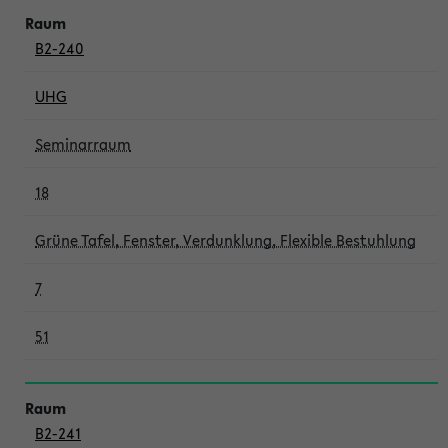
B2-240
UHG
Seminarraum
18
Grüne Tafel, Fenster, Verdunklung, Flexible Bestuhlung
7
51
B2-241