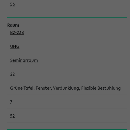
56
B2-238
UHG
Seminarraum
22
Grüne Tafel, Fenster, Verdunklung, Flexible Bestuhlung
7
52