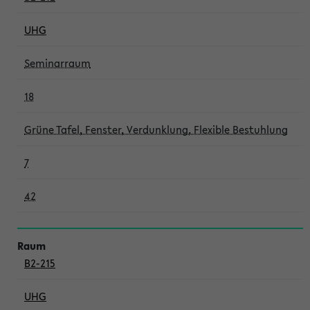
UHG
Seminarraum
18
Grüne Tafel, Fenster, Verdunklung, Flexible Bestuhlung
7
42
B2-215
UHG