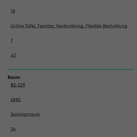
18
Grüne Tafel, Fenster, Verdunklung, Flexible Bestuhlung
7
42
B2-229
UHG
Seminarraum
26