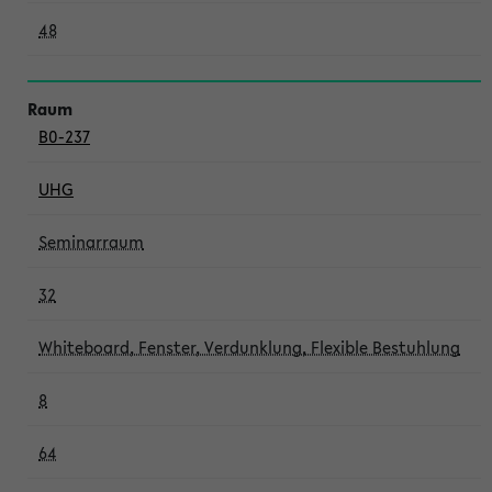
48
B0-237
UHG
Seminarraum
32
Whiteboard, Fenster, Verdunklung, Flexible Bestuhlung
8
64