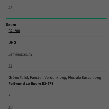
67
B2-280
UHG
Seminarraum
21
Grüne Tafel, Fenster, Verdunklung, Flexible Bestuhlung
Faltwand zu Raum B2-278
7
49