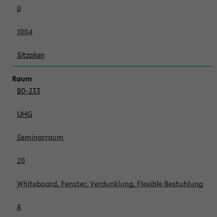
0
1004
Sitzplan
B0-233
UHG
Seminarraum
20
Whiteboard, Fenster, Verdunklung, Flexible Bestuhlung
8