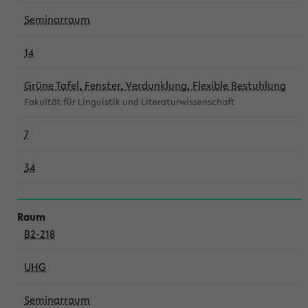
Seminarraum
14
Grüne Tafel, Fenster, Verdunklung, Flexible Bestuhlung
Fakultät für Linguistik und Literaturwissenschaft
7
34
B2-218
UHG
Seminarraum