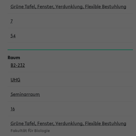
Grüne Tafel, Fenster, Verdunklung, Flexible Bestuhlung
7
54
B2-232
UHG
Seminarraum
16
Grüne Tafel, Fenster, Verdunklung, Flexible Bestuhlung
Fakultät für Biologie