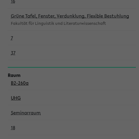
16
Grüne Tafel, Fenster, Verdunklung, Flexible Bestuhlung
Fakultät für Linguistik und Literaturwissenschaft
7
37
B2-260a
UHG
Seminarraum
18