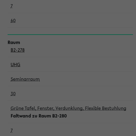
7
60
B2-278
UHG
Seminarraum
30
Grüne Tafel, Fenster, Verdunklung, Flexible Bestuhlung
Faltwand zu Raum B2-280
7