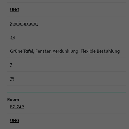
UHG
Seminarraum
44
Grüne Tafel, Fenster, Verdunklung, Flexible Bestuhlung
7
75
B2-249
UHG