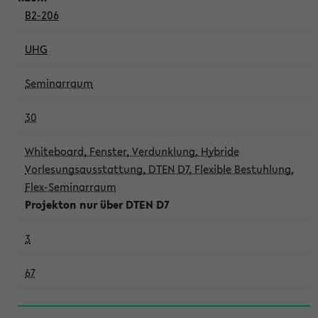
B2-206
UHG
Seminarraum
30
Whiteboard, Fenster, Verdunklung, Hybride
Vorlesungsausstattung, DTEN D7, Flexible Bestuhlung,
Flex-Seminarraum
Projekton nur über DTEN D7
3
67