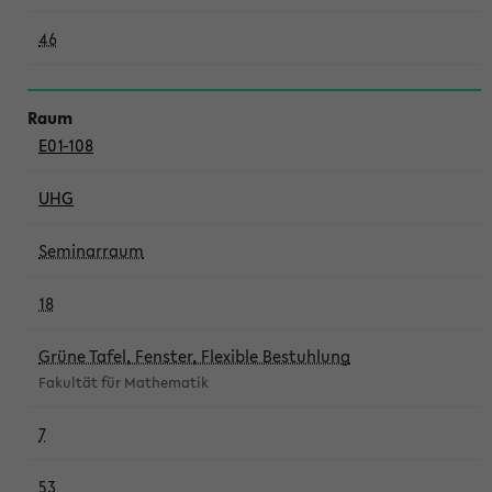
46
E01-108
UHG
Seminarraum
18
Grüne Tafel, Fenster, Flexible Bestuhlung
Fakultät für Mathematik
7
53