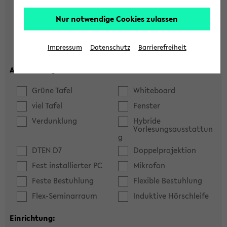
Hörsaal
Seminarraum
Nur notwendige Cookies zulassen
max. Plätze:
Impressum
Datenschutz
Barrierefreiheit
Ausstattung:
Grüne Tafel
Whiteboard
viel Tafel
Fenster
Verdunklung
Hybride
Vorlesungsausstattun
g
DTEN D7
Doppelprojektion
Fest installierter PC
Mikrofon
Feste Bestuhlung
Flexible Bestuhlung
Flex-Seminarraum
Induktive Hörschleife
Einrichtung: