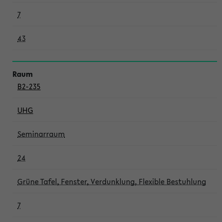
7
43
B2-235
UHG
Seminarraum
24
Grüne Tafel, Fenster, Verdunklung, Flexible Bestuhlung
7