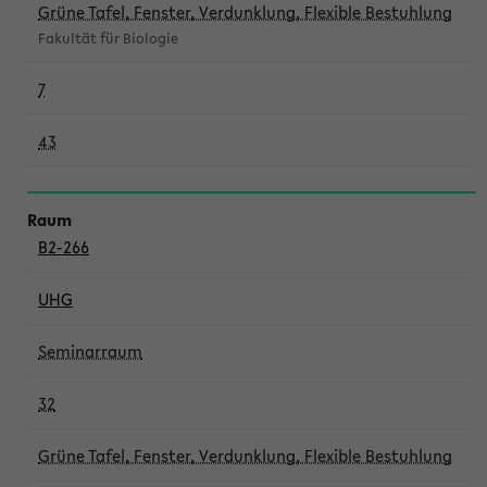
Grüne Tafel, Fenster, Verdunklung, Flexible Bestuhlung
Fakultät für Biologie
7
43
B2-266
UHG
Seminarraum
32
Grüne Tafel, Fenster, Verdunklung, Flexible Bestuhlung