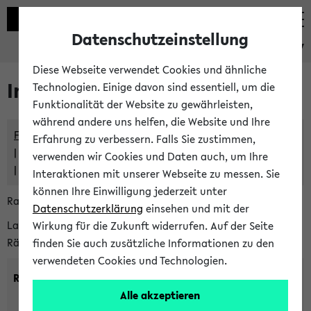
Datenschutzeinstellung
eKVV
Diese Webseite verwendet Cookies und ähnliche
Im eKVV verwaltete Räume
Technologien. Einige davon sind essentiell, um die
Funktionalität der Website zu gewährleisten,
während andere uns helfen, die Website und Ihre
Freie Räume und Veranstaltungsüberschneidungen
Erfahrung zu verbessern. Falls Sie zustimmen,
Raumüberschneidungen
verwenden wir Cookies und Daten auch, um Ihre
Hinweise der zentralen Raumvergabe
Interaktionen mit unserer Webseite zu messen. Sie
können Ihre Einwilligung jederzeit unter
Raumanfragen:
raumvergabe@uni-bielefeld.de
Datenschutzerklärung
einsehen und mit der
Lassen Sie sich alle Räume anzeigen oder suchen Sie nach
Wirkung für die Zukunft widerrufen. Auf der Seite
Räumen mit bestimmten Eigenschaften:
finden Sie auch zusätzliche Informationen zu den
verwendeten Cookies und Technologien.
Raumkriterien:
Alle akzeptieren
Raumkategorie:
min. Plätze: