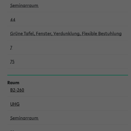
Seminarraum
44
Grüne Tafel, Fenster, Verdunklung, Flexible Bestuhlung
7
75
B2-260
UHG
Seminarraum