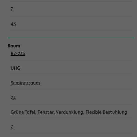
7
43
B2-235
UHG
Seminarraum
24
Grüne Tafel, Fenster, Verdunklung, Flexible Bestuhlung
7