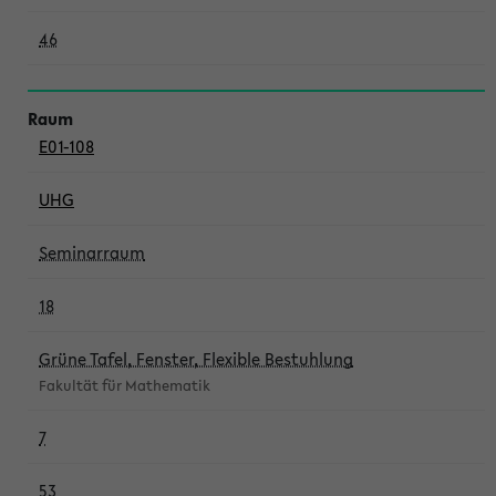
46
E01-108
UHG
Seminarraum
18
Grüne Tafel, Fenster, Flexible Bestuhlung
Fakultät für Mathematik
7
53