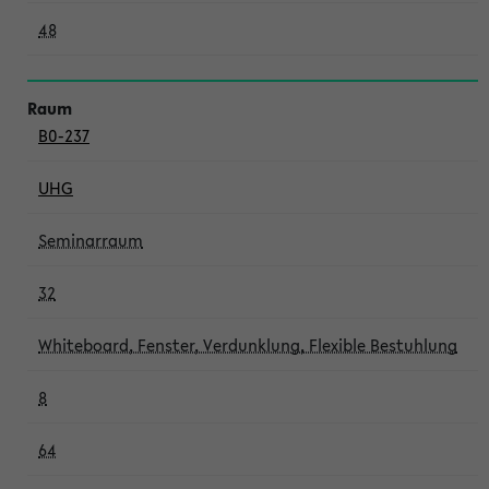
48
B0-237
UHG
Seminarraum
32
Whiteboard, Fenster, Verdunklung, Flexible Bestuhlung
8
64