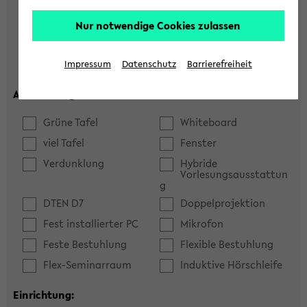
Hörsaal
Seminarraum
Nur notwendige Cookies zulassen
max. Plätze:
Impressum
Datenschutz
Barrierefreiheit
Ausstattung:
Grüne Tafel
Whiteboard
viel Tafel
Fenster
Verdunklung
Hybride
Vorlesungsausstattun
g
DTEN D7
Doppelprojektion
Fest installierter PC
Mikrofon
Feste Bestuhlung
Flexible Bestuhlung
Flex-Seminarraum
Induktive Hörschleife
Einrichtung: