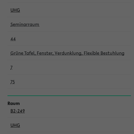
UHG
Seminarraum
44
Grüne Tafel, Fenster, Verdunklung, Flexible Bestuhlung
7
75
B2-249
UHG