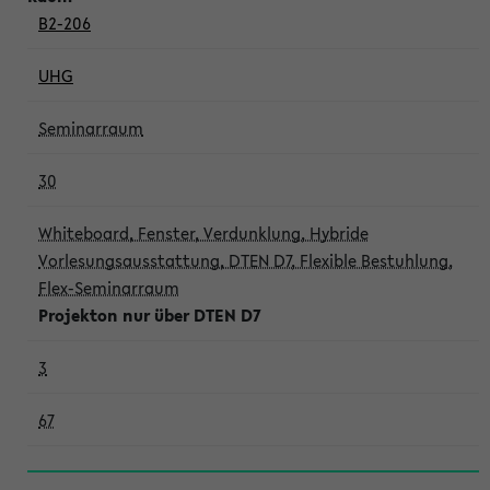
B2-206
UHG
Seminarraum
30
Whiteboard, Fenster, Verdunklung, Hybride
Vorlesungsausstattung, DTEN D7, Flexible Bestuhlung,
Flex-Seminarraum
Projekton nur über DTEN D7
3
67