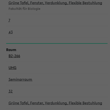
Grüne Tafel, Fenster, Verdunklung, Flexible Bestuhlung
Fakultät für Biologie
7
43
B2-266
UHG
Seminarraum
32
Grüne Tafel, Fenster, Verdunklung, Flexible Bestuhlung