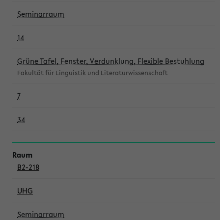
Seminarraum
14
Grüne Tafel, Fenster, Verdunklung, Flexible Bestuhlung
Fakultät für Linguistik und Literaturwissenschaft
7
34
B2-218
UHG
Seminarraum