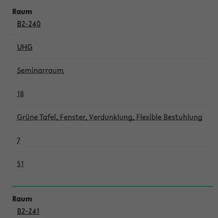
B2-240
UHG
Seminarraum
18
Grüne Tafel, Fenster, Verdunklung, Flexible Bestuhlung
7
51
B2-241