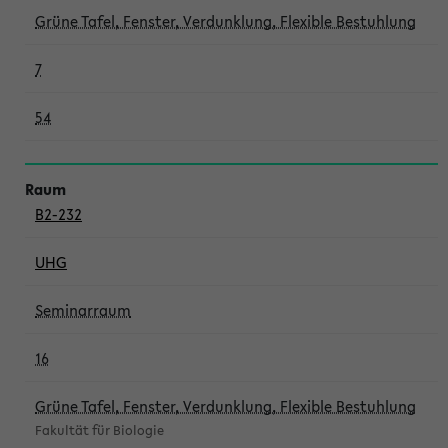
Grüne Tafel, Fenster, Verdunklung, Flexible Bestuhlung
7
54
B2-232
UHG
Seminarraum
16
Grüne Tafel, Fenster, Verdunklung, Flexible Bestuhlung
Fakultät für Biologie