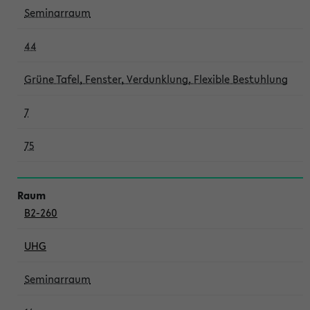
Seminarraum
44
Grüne Tafel, Fenster, Verdunklung, Flexible Bestuhlung
7
75
B2-260
UHG
Seminarraum