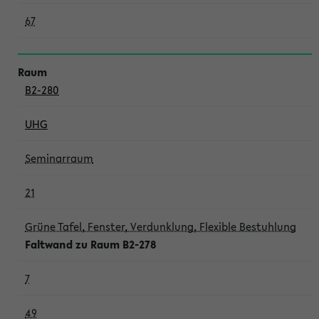
67
B2-280
UHG
Seminarraum
21
Grüne Tafel, Fenster, Verdunklung, Flexible Bestuhlung
Faltwand zu Raum B2-278
7
49