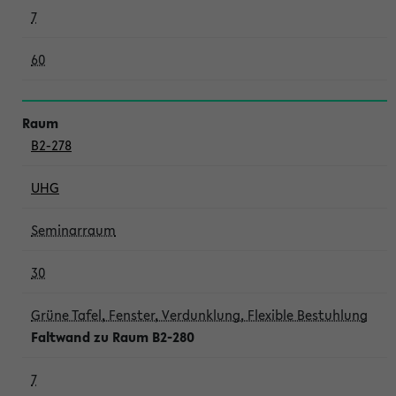
7
60
B2-278
UHG
Seminarraum
30
Grüne Tafel, Fenster, Verdunklung, Flexible Bestuhlung
Faltwand zu Raum B2-280
7