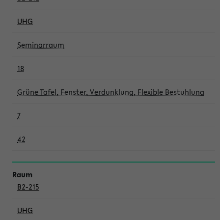
UHG
Seminarraum
18
Grüne Tafel, Fenster, Verdunklung, Flexible Bestuhlung
7
42
B2-215
UHG