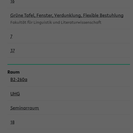
16
Grüne Tafel, Fenster, Verdunklung, Flexible Bestuhlung
Fakultät für Linguistik und Literaturwissenschaft
7
37
B2-260a
UHG
Seminarraum
18