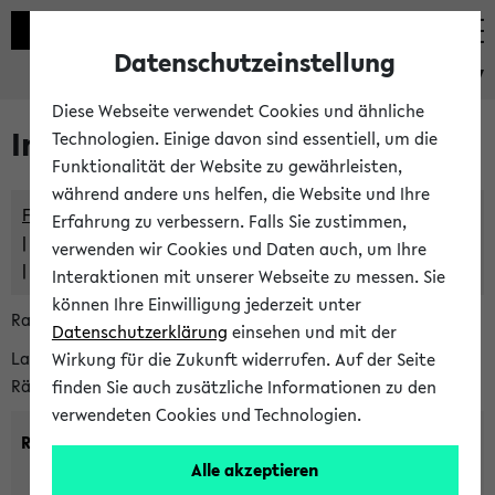
Datenschutzeinstellung
eKVV
Diese Webseite verwendet Cookies und ähnliche
Im eKVV verwaltete Räume
Technologien. Einige davon sind essentiell, um die
Funktionalität der Website zu gewährleisten,
während andere uns helfen, die Website und Ihre
Freie Räume und Veranstaltungsüberschneidungen
Erfahrung zu verbessern. Falls Sie zustimmen,
Raumüberschneidungen
verwenden wir Cookies und Daten auch, um Ihre
Hinweise der zentralen Raumvergabe
Interaktionen mit unserer Webseite zu messen. Sie
können Ihre Einwilligung jederzeit unter
Raumanfragen:
raumvergabe@uni-bielefeld.de
Datenschutzerklärung
einsehen und mit der
Lassen Sie sich alle Räume anzeigen oder suchen Sie nach
Wirkung für die Zukunft widerrufen. Auf der Seite
Räumen mit bestimmten Eigenschaften:
finden Sie auch zusätzliche Informationen zu den
verwendeten Cookies und Technologien.
Raumkriterien:
Alle akzeptieren
Raumkategorie:
min. Plätze: