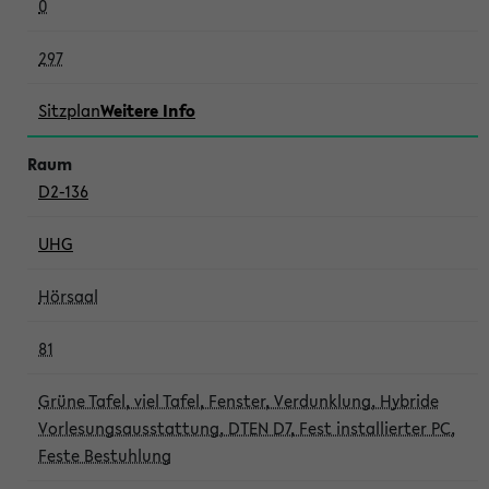
0
297
Sitzplan
Weitere Info
D2-136
UHG
Hörsaal
81
Grüne Tafel, viel Tafel, Fenster, Verdunklung, Hybride
Vorlesungsausstattung, DTEN D7, Fest installierter PC,
Feste Bestuhlung