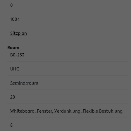
0
1004
Sitzplan
B0-233
UHG
Seminarraum
20
Whiteboard, Fenster, Verdunklung, Flexible Bestuhlung
8