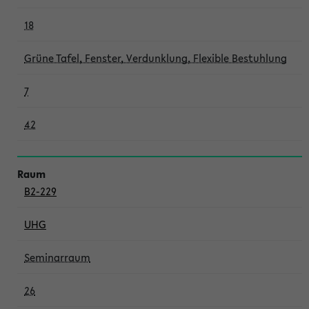
18
Grüne Tafel, Fenster, Verdunklung, Flexible Bestuhlung
7
42
B2-229
UHG
Seminarraum
26