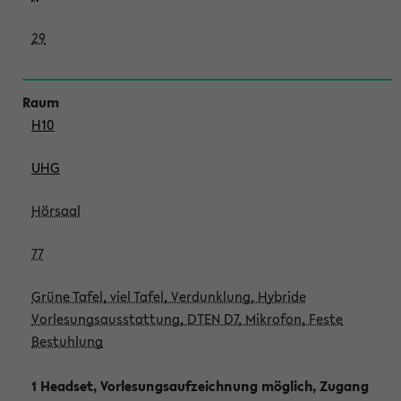
29
H10
UHG
Hörsaal
77
Grüne Tafel, viel Tafel, Verdunklung, Hybride
Vorlesungsausstattung, DTEN D7, Mikrofon, Feste
Bestuhlung
1 Headset, Vorlesungsaufzeichnung möglich, Zugang