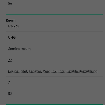
56
B2-238
UHG
Seminarraum
22
Grüne Tafel, Fenster, Verdunklung, Flexible Bestuhlung
7
52