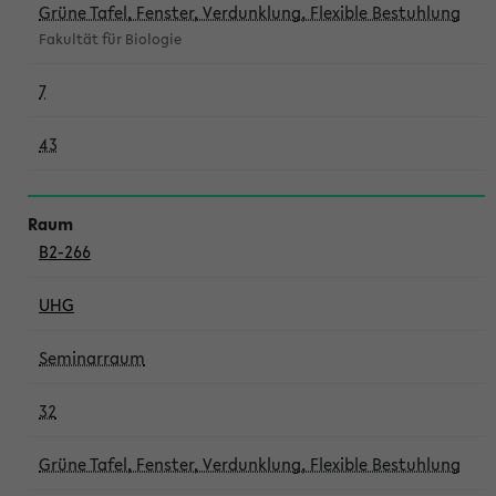
Grüne Tafel, Fenster, Verdunklung, Flexible Bestuhlung
Fakultät für Biologie
7
43
B2-266
UHG
Seminarraum
32
Grüne Tafel, Fenster, Verdunklung, Flexible Bestuhlung