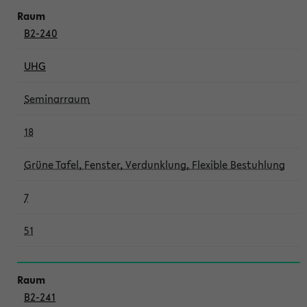
B2-240
UHG
Seminarraum
18
Grüne Tafel, Fenster, Verdunklung, Flexible Bestuhlung
7
51
B2-241