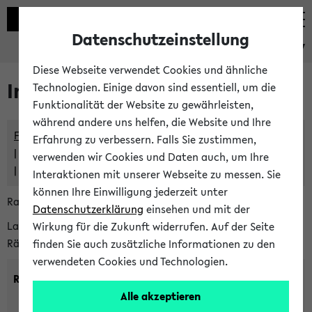
Datenschutzeinstellung
eKVV
Diese Webseite verwendet Cookies und ähnliche
Im eKVV verwaltete Räume
Technologien. Einige davon sind essentiell, um die
Funktionalität der Website zu gewährleisten,
während andere uns helfen, die Website und Ihre
Freie Räume und Veranstaltungsüberschneidungen
Erfahrung zu verbessern. Falls Sie zustimmen,
Raumüberschneidungen
verwenden wir Cookies und Daten auch, um Ihre
Hinweise der zentralen Raumvergabe
Interaktionen mit unserer Webseite zu messen. Sie
können Ihre Einwilligung jederzeit unter
Raumanfragen:
raumvergabe@uni-bielefeld.de
Datenschutzerklärung
einsehen und mit der
Lassen Sie sich alle Räume anzeigen oder suchen Sie nach
Wirkung für die Zukunft widerrufen. Auf der Seite
Räumen mit bestimmten Eigenschaften:
finden Sie auch zusätzliche Informationen zu den
verwendeten Cookies und Technologien.
Raumkriterien:
Alle akzeptieren
Raumkategorie:
min. Plätze: