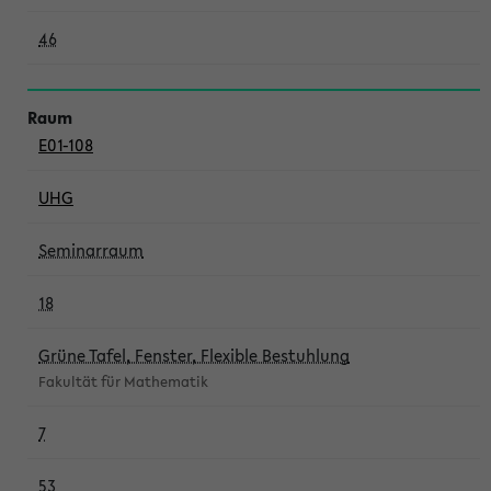
46
E01-108
UHG
Seminarraum
18
Grüne Tafel, Fenster, Flexible Bestuhlung
Fakultät für Mathematik
7
53