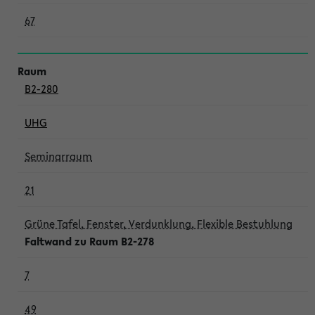
67
B2-280
UHG
Seminarraum
21
Grüne Tafel, Fenster, Verdunklung, Flexible Bestuhlung
Faltwand zu Raum B2-278
7
49