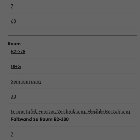
7
60
B2-278
UHG
Seminarraum
30
Grüne Tafel, Fenster, Verdunklung, Flexible Bestuhlung
Faltwand zu Raum B2-280
7