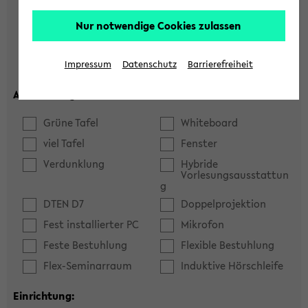
Hörsaal
Seminarraum
Nur notwendige Cookies zulassen
max. Plätze:
Impressum
Datenschutz
Barrierefreiheit
Ausstattung:
Grüne Tafel
Whiteboard
viel Tafel
Fenster
Verdunklung
Hybride
Vorlesungsausstattun
g
DTEN D7
Doppelprojektion
Fest installierter PC
Mikrofon
Feste Bestuhlung
Flexible Bestuhlung
Flex-Seminarraum
Induktive Hörschleife
Einrichtung: