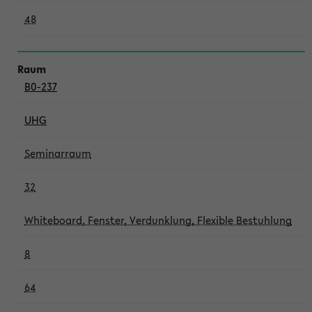
48
B0-237
UHG
Seminarraum
32
Whiteboard, Fenster, Verdunklung, Flexible Bestuhlung
8
64