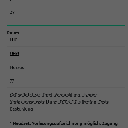
29
H10
UHG
Hörsaal
77
Grüne Tafel, viel Tafel, Verdunklung, Hybride
Vorlesungsausstattung, DTEN D7, Mikrofon, Feste
Bestuhlung
1 Headset, Vorlesungsaufzeichnung möglich, Zugang