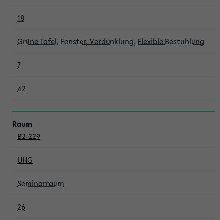
18
Grüne Tafel, Fenster, Verdunklung, Flexible Bestuhlung
7
42
B2-229
UHG
Seminarraum
26