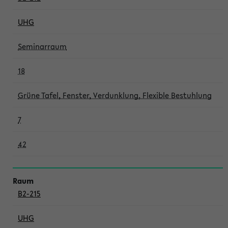
UHG
Seminarraum
18
Grüne Tafel, Fenster, Verdunklung, Flexible Bestuhlung
7
42
B2-215
UHG