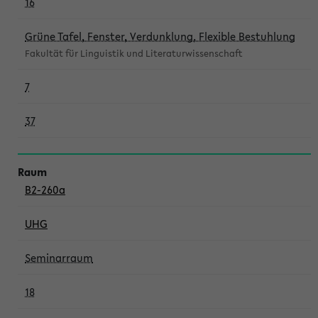
16
Grüne Tafel, Fenster, Verdunklung, Flexible Bestuhlung
Fakultät für Linguistik und Literaturwissenschaft
7
37
B2-260a
UHG
Seminarraum
18