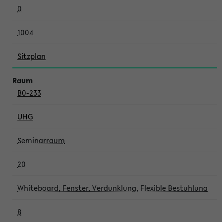
0
1004
Sitzplan
B0-233
UHG
Seminarraum
20
Whiteboard, Fenster, Verdunklung, Flexible Bestuhlung
8