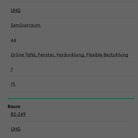
UHG
Seminarraum
44
Grüne Tafel, Fenster, Verdunklung, Flexible Bestuhlung
7
75
B2-249
UHG