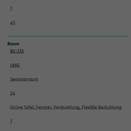
7
43
B2-235
UHG
Seminarraum
24
Grüne Tafel, Fenster, Verdunklung, Flexible Bestuhlung
7