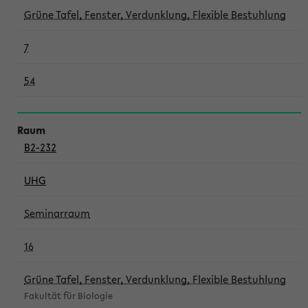
Grüne Tafel, Fenster, Verdunklung, Flexible Bestuhlung
7
54
B2-232
UHG
Seminarraum
16
Grüne Tafel, Fenster, Verdunklung, Flexible Bestuhlung
Fakultät für Biologie