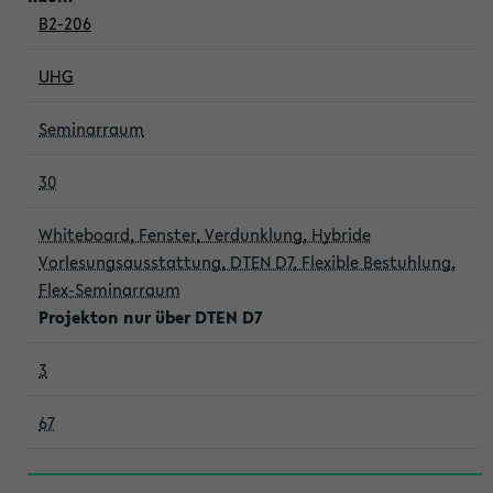
B2-206
UHG
Seminarraum
30
Whiteboard, Fenster, Verdunklung, Hybride
Vorlesungsausstattung, DTEN D7, Flexible Bestuhlung,
Flex-Seminarraum
Projekton nur über DTEN D7
3
67