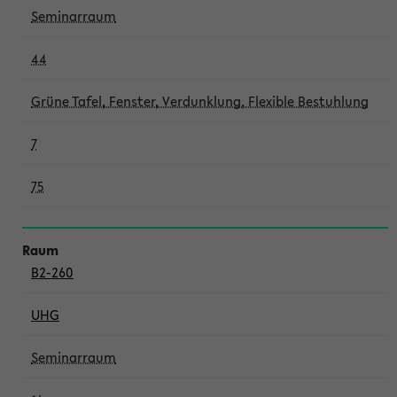
Seminarraum
44
Grüne Tafel, Fenster, Verdunklung, Flexible Bestuhlung
7
75
B2-260
UHG
Seminarraum