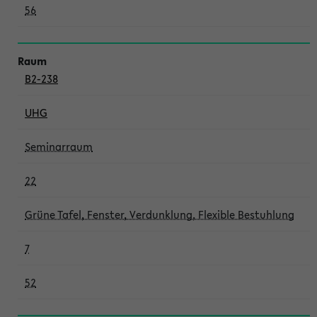
56
B2-238
UHG
Seminarraum
22
Grüne Tafel, Fenster, Verdunklung, Flexible Bestuhlung
7
52