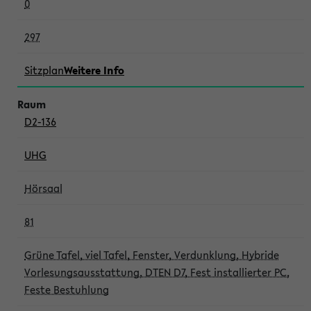
0
297
Sitzplan
Weitere Info
D2-136
UHG
Hörsaal
81
Grüne Tafel, viel Tafel, Fenster, Verdunklung, Hybride
Vorlesungsausstattung, DTEN D7, Fest installierter PC,
Feste Bestuhlung