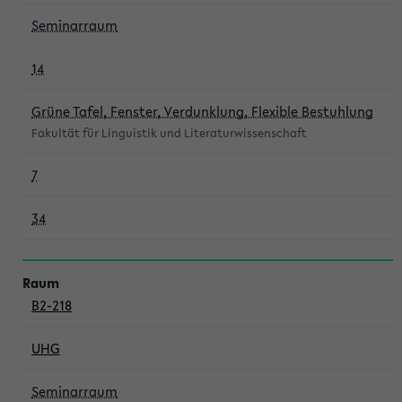
Seminarraum
14
Grüne Tafel, Fenster, Verdunklung, Flexible Bestuhlung
Fakultät für Linguistik und Literaturwissenschaft
7
34
B2-218
UHG
Seminarraum