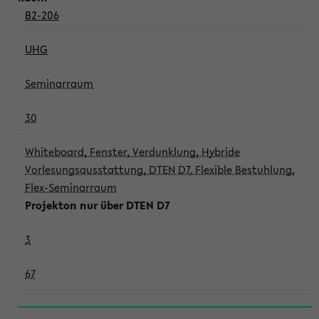
B2-206
UHG
Seminarraum
30
Whiteboard, Fenster, Verdunklung, Hybride
Vorlesungsausstattung, DTEN D7, Flexible Bestuhlung,
Flex-Seminarraum
Projekton nur über DTEN D7
3
67