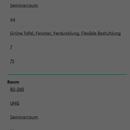
Seminarraum
44
Grüne Tafel, Fenster, Verdunklung, Flexible Bestuhlung
7
75
B2-260
UHG
Seminarraum