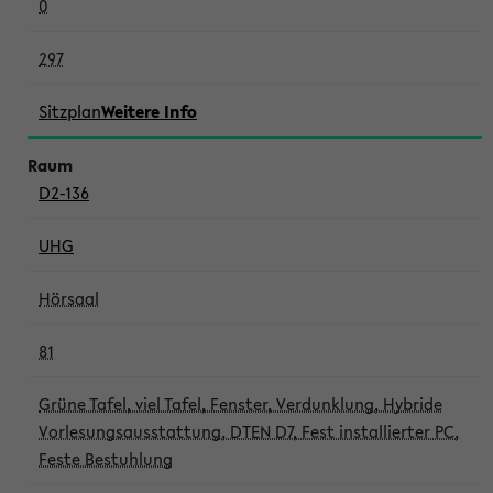
0
297
Sitzplan
Weitere Info
D2-136
UHG
Hörsaal
81
Grüne Tafel, viel Tafel, Fenster, Verdunklung, Hybride
Vorlesungsausstattung, DTEN D7, Fest installierter PC,
Feste Bestuhlung