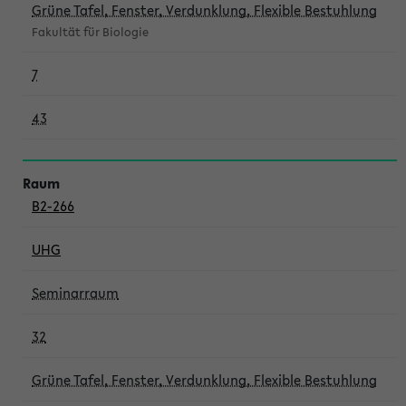
Grüne Tafel, Fenster, Verdunklung, Flexible Bestuhlung
Fakultät für Biologie
7
43
B2-266
UHG
Seminarraum
32
Grüne Tafel, Fenster, Verdunklung, Flexible Bestuhlung