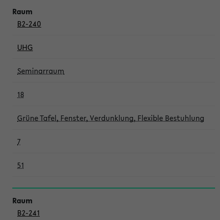
B2-240
UHG
Seminarraum
18
Grüne Tafel, Fenster, Verdunklung, Flexible Bestuhlung
7
51
B2-241