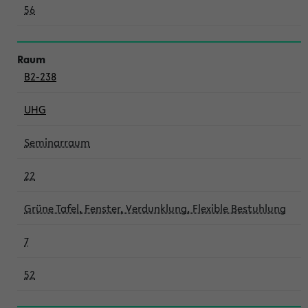
56
B2-238
UHG
Seminarraum
22
Grüne Tafel, Fenster, Verdunklung, Flexible Bestuhlung
7
52