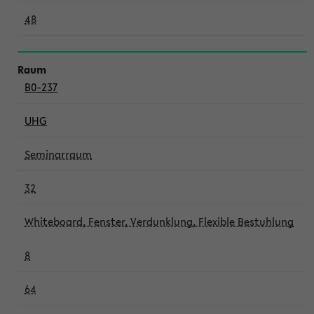
48
B0-237
UHG
Seminarraum
32
Whiteboard, Fenster, Verdunklung, Flexible Bestuhlung
8
64