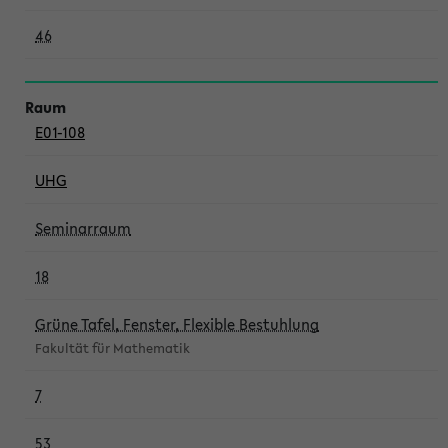
46
E01-108
UHG
Seminarraum
18
Grüne Tafel, Fenster, Flexible Bestuhlung
Fakultät für Mathematik
7
53