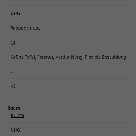
UHG
Seminarraum
18
Grüne Tafel, Fenster, Verdunklung, Flexible Bestuhlung
7
42
B2-215
UHG