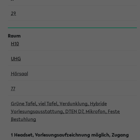
29
H10
UHG
Hörsaal
77
Grüne Tafel, viel Tafel, Verdunklung, Hybride
Vorlesungsausstattung, DTEN D7, Mikrofon, Feste
Bestuhlung
1 Headset, Vorlesungsaufzeichnung möglich, Zugang