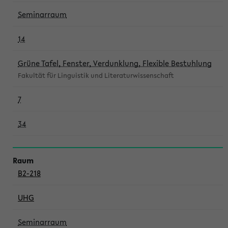
Seminarraum
14
Grüne Tafel, Fenster, Verdunklung, Flexible Bestuhlung
Fakultät für Linguistik und Literaturwissenschaft
7
34
B2-218
UHG
Seminarraum