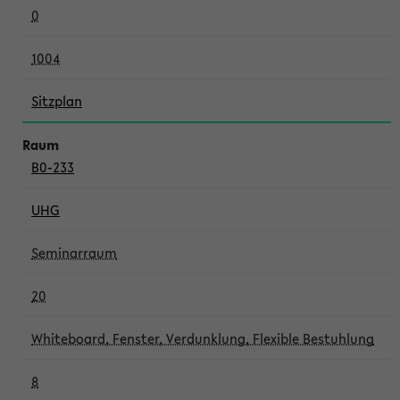
0
1004
Sitzplan
B0-233
UHG
Seminarraum
20
Whiteboard, Fenster, Verdunklung, Flexible Bestuhlung
8