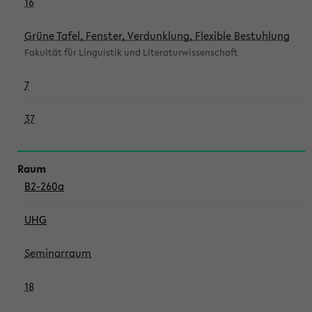
16
Grüne Tafel, Fenster, Verdunklung, Flexible Bestuhlung
Fakultät für Linguistik und Literaturwissenschaft
7
37
B2-260a
UHG
Seminarraum
18