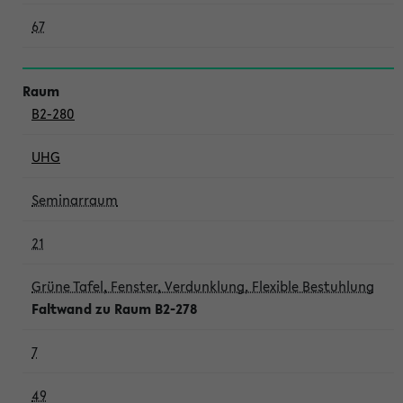
67
B2-280
UHG
Seminarraum
21
Grüne Tafel, Fenster, Verdunklung, Flexible Bestuhlung
Faltwand zu Raum B2-278
7
49