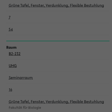
Grüne Tafel, Fenster, Verdunklung, Flexible Bestuhlung
7
54
B2-232
UHG
Seminarraum
16
Grüne Tafel, Fenster, Verdunklung, Flexible Bestuhlung
Fakultät für Biologie