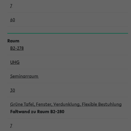
7
60
B2-278
UHG
Seminarraum
30
Grüne Tafel, Fenster, Verdunklung, Flexible Bestuhlung
Faltwand zu Raum B2-280
7