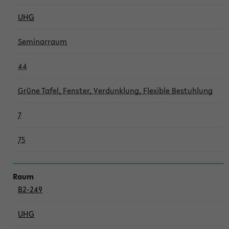
UHG
Seminarraum
44
Grüne Tafel, Fenster, Verdunklung, Flexible Bestuhlung
7
75
B2-249
UHG