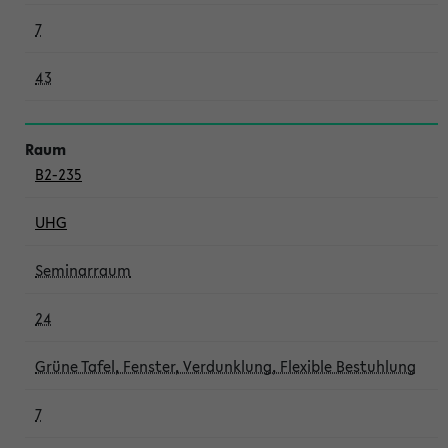
7
43
B2-235
UHG
Seminarraum
24
Grüne Tafel, Fenster, Verdunklung, Flexible Bestuhlung
7