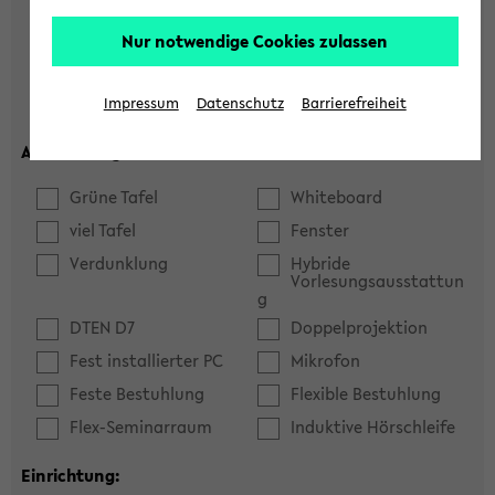
Hörsaal
Seminarraum
Nur notwendige Cookies zulassen
max. Plätze:
Impressum
Datenschutz
Barrierefreiheit
Ausstattung:
Grüne Tafel
Whiteboard
viel Tafel
Fenster
Verdunklung
Hybride
Vorlesungsausstattun
g
DTEN D7
Doppelprojektion
Fest installierter PC
Mikrofon
Feste Bestuhlung
Flexible Bestuhlung
Flex-Seminarraum
Induktive Hörschleife
Einrichtung: