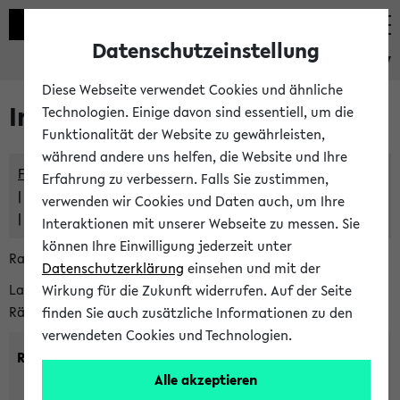
Datenschutzeinstellung
eKVV
Diese Webseite verwendet Cookies und ähnliche
Im eKVV verwaltete Räume
Technologien. Einige davon sind essentiell, um die
Funktionalität der Website zu gewährleisten,
während andere uns helfen, die Website und Ihre
Freie Räume und Veranstaltungsüberschneidungen
Erfahrung zu verbessern. Falls Sie zustimmen,
Raumüberschneidungen
verwenden wir Cookies und Daten auch, um Ihre
Hinweise der zentralen Raumvergabe
Interaktionen mit unserer Webseite zu messen. Sie
können Ihre Einwilligung jederzeit unter
Raumanfragen:
raumvergabe@uni-bielefeld.de
Datenschutzerklärung
einsehen und mit der
Lassen Sie sich alle Räume anzeigen oder suchen Sie nach
Wirkung für die Zukunft widerrufen. Auf der Seite
Räumen mit bestimmten Eigenschaften:
finden Sie auch zusätzliche Informationen zu den
verwendeten Cookies und Technologien.
Raumkriterien:
Alle akzeptieren
Raumkategorie:
min. Plätze: