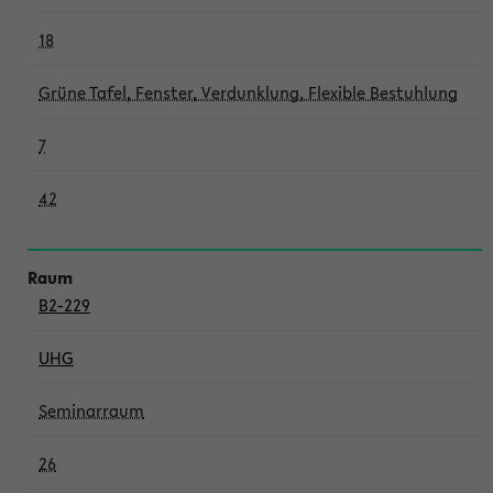
18
Grüne Tafel, Fenster, Verdunklung, Flexible Bestuhlung
7
42
B2-229
UHG
Seminarraum
26