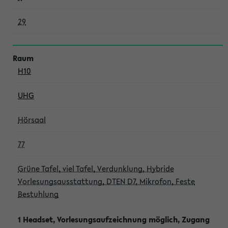
29
H10
UHG
Hörsaal
77
Grüne Tafel, viel Tafel, Verdunklung, Hybride
Vorlesungsausstattung, DTEN D7, Mikrofon, Feste
Bestuhlung
1 Headset, Vorlesungsaufzeichnung möglich, Zugang