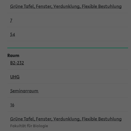
Grüne Tafel, Fenster, Verdunklung, Flexible Bestuhlung
7
54
B2-232
UHG
Seminarraum
16
Grüne Tafel, Fenster, Verdunklung, Flexible Bestuhlung
Fakultät für Biologie