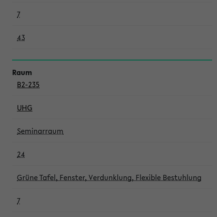
7
43
B2-235
UHG
Seminarraum
24
Grüne Tafel, Fenster, Verdunklung, Flexible Bestuhlung
7