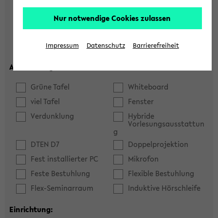
Hörsaal
Seminarraum
Nur notwendige Cookies zulassen
max. Plätze:
Impressum
Datenschutz
Barrierefreiheit
Ausstattung:
Grüne Tafel
Whiteboard
viel Tafel
Fenster
Verdunklung
Hybride
Vorlesungsausstattun
g
DTEN D7
Doppelprojektion
Fest installierter PC
Mikrofon
Feste Bestuhlung
Flexible Bestuhlung
Flex-Seminarraum
Induktive Hörschleife
Einrichtung: