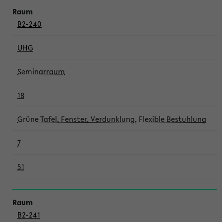
B2-240
UHG
Seminarraum
18
Grüne Tafel, Fenster, Verdunklung, Flexible Bestuhlung
7
51
B2-241