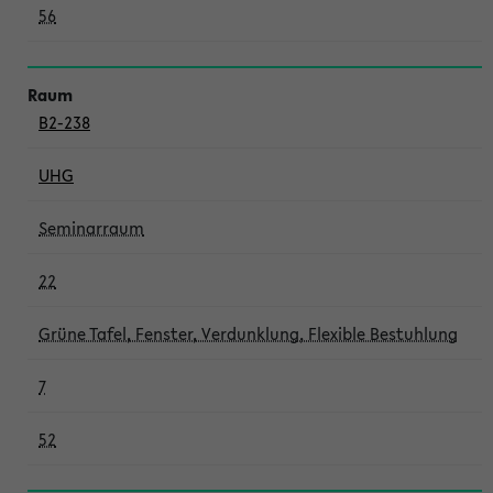
56
B2-238
UHG
Seminarraum
22
Grüne Tafel, Fenster, Verdunklung, Flexible Bestuhlung
7
52