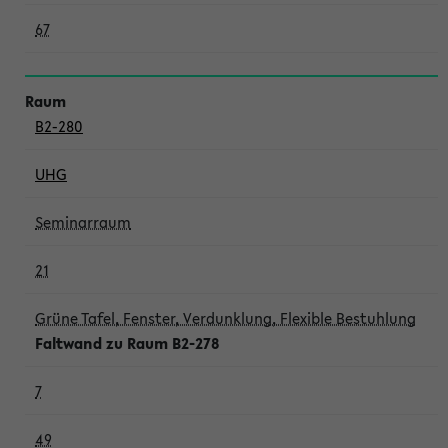
67
B2-280
UHG
Seminarraum
21
Grüne Tafel, Fenster, Verdunklung, Flexible Bestuhlung
Faltwand zu Raum B2-278
7
49