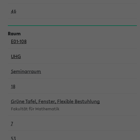
46
E01-108
UHG
Seminarraum
18
Grüne Tafel, Fenster, Flexible Bestuhlung
Fakultät für Mathematik
7
53