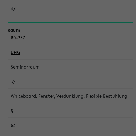
48
B0-237
UHG
Seminarraum
32
Whiteboard, Fenster, Verdunklung, Flexible Bestuhlung
8
64