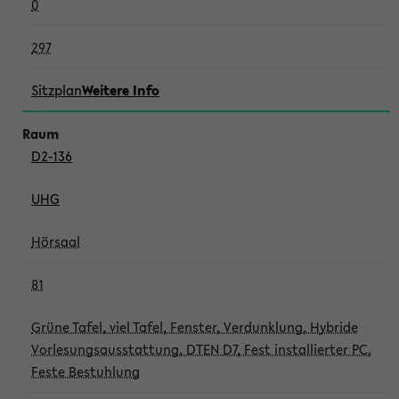
0
297
Sitzplan
Weitere Info
D2-136
UHG
Hörsaal
81
Grüne Tafel, viel Tafel, Fenster, Verdunklung, Hybride
Vorlesungsausstattung, DTEN D7, Fest installierter PC,
Feste Bestuhlung