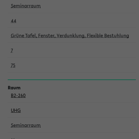
Seminarraum
44
Grüne Tafel, Fenster, Verdunklung, Flexible Bestuhlung
7
75
B2-260
UHG
Seminarraum