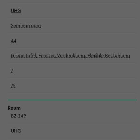
UHG
Seminarraum
44
Grüne Tafel, Fenster, Verdunklung, Flexible Bestuhlung
7
75
B2-249
UHG