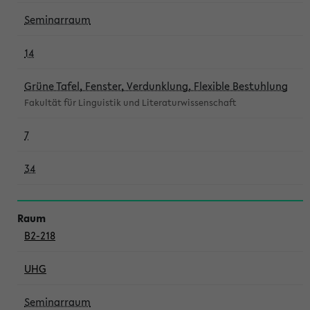
Seminarraum
14
Grüne Tafel, Fenster, Verdunklung, Flexible Bestuhlung
Fakultät für Linguistik und Literaturwissenschaft
7
34
B2-218
UHG
Seminarraum