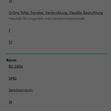
16
Grüne Tafel, Fenster, Verdunklung, Flexible Bestuhlung
Fakultät für Linguistik und Literaturwissenschaft
7
37
B2-260a
UHG
Seminarraum
18