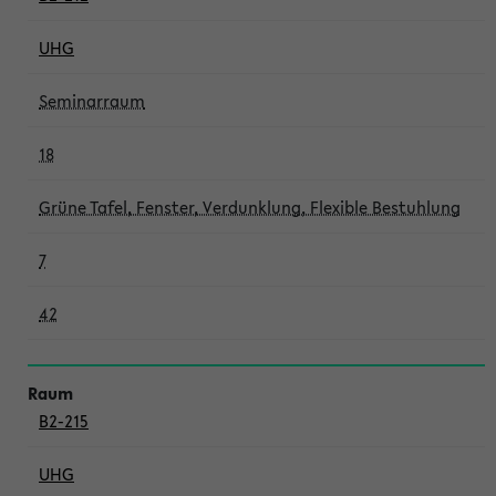
UHG
Seminarraum
18
Grüne Tafel, Fenster, Verdunklung, Flexible Bestuhlung
7
42
B2-215
UHG