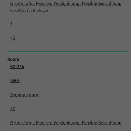
Grüne Tafel, Fenster, Verdunklung, Flexible Bestuhlung
Fakultät für Biologie
7
43
B2-266
UHG
Seminarraum
32
Grüne Tafel, Fenster, Verdunklung, Flexible Bestuhlung