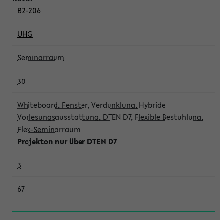
B2-206
UHG
Seminarraum
30
Whiteboard, Fenster, Verdunklung, Hybride
Vorlesungsausstattung, DTEN D7, Flexible Bestuhlung,
Flex-Seminarraum
Projekton nur über DTEN D7
3
67