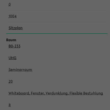
0
1004
Sitzplan
B0-233
UHG
Seminarraum
20
Whiteboard, Fenster, Verdunklung, Flexible Bestuhlung
8