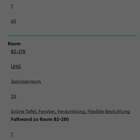
7
60
B2-278
UHG
Seminarraum
30
Grüne Tafel, Fenster, Verdunklung, Flexible Bestuhlung
Faltwand zu Raum B2-280
7