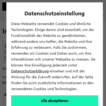
Datenschutzeinstellung
eKVV
Diese Webseite verwendet Cookies und ähnliche
Im eKVV verwaltete Räume
Technologien. Einige davon sind essentiell, um die
Funktionalität der Website zu gewährleisten,
während andere uns helfen, die Website und Ihre
Freie Räume und Veranstaltungsüberschneidungen
Erfahrung zu verbessern. Falls Sie zustimmen,
Raumüberschneidungen
verwenden wir Cookies und Daten auch, um Ihre
Hinweise der zentralen Raumvergabe
Interaktionen mit unserer Webseite zu messen. Sie
können Ihre Einwilligung jederzeit unter
Raumanfragen:
raumvergabe@uni-bielefeld.de
Datenschutzerklärung
einsehen und mit der
Lassen Sie sich alle Räume anzeigen oder suchen Sie nach
Wirkung für die Zukunft widerrufen. Auf der Seite
Räumen mit bestimmten Eigenschaften:
finden Sie auch zusätzliche Informationen zu den
verwendeten Cookies und Technologien.
Raumkriterien:
Alle akzeptieren
Raumkategorie:
min. Plätze: