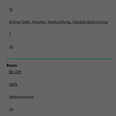
18
Grüne Tafel, Fenster, Verdunklung, Flexible Bestuhlung
7
42
B2-229
UHG
Seminarraum
26