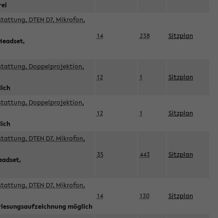
rei
sstattung, DTEN D7, Mikrofon,
14
238
Sitzplan
Headset,
sstattung, Doppelprojektion,
12
1
Sitzplan
lich
sstattung, Doppelprojektion,
12
1
Sitzplan
lich
sstattung, DTEN D7, Mikrofon,
35
443
Sitzplan
eadset,
sstattung, DTEN D7, Mikrofon,
14
130
Sitzplan
orlesungsaufzeichnung möglich