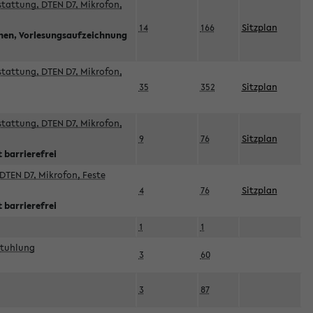
sstattung, DTEN D7, Mikrofon,
14
166
Sitzplan
nnen, Vorlesungsaufzeichnung
sstattung, DTEN D7, Mikrofon,
35
352
Sitzplan
sstattung, DTEN D7, Mikrofon,
9
76
Sitzplan
 barrierefrei
DTEN D7, Mikrofon, Feste
4
76
Sitzplan
 barrierefrei
1
1
stuhlung
3
60
3
87