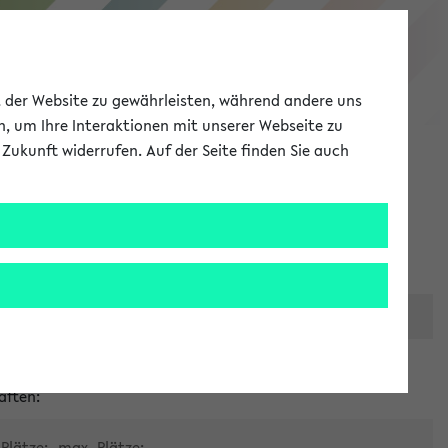
eKVV
ät der Website zu gewährleisten, während andere uns
h, um Ihre Interaktionen mit unserer Webseite zu
Zukunft widerrufen. Auf der Seite finden Sie auch
Meine Uni
EN
ANMELDEN
er zentralen Raumvergabe
aften:
Plätze:
max. Plätze: