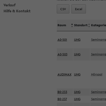
Verlauf
CSV
Excel
Hilfe & Kontakt
Raum
Standort
Kategorie
A0-501
UHG
Seminarr
A0-503
UHG
Seminarr
AUDIMAX
UHG
Hörsaal
B0-233
UHG
Seminarr
B0-237
UHG
Seminarr