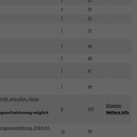
7
51
7
75
7
75
7
37
7
43
7
60
7
67
7
49
 D7, Mikrofon, Feste
Sitzplan
0
297
Weitere Info
ngsaufzeichnung möglich
esungsausstattung, DTEN D7,
12
99