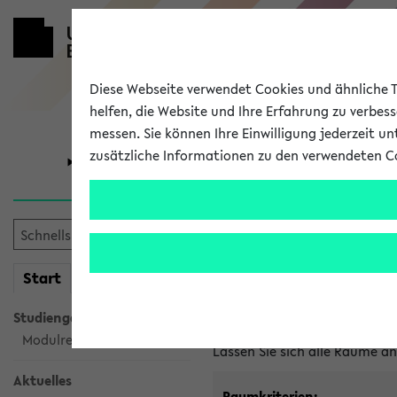
Diese Webseite verwendet Cookies und ähnliche Te
helfen, die Website und Ihre Erfahrung zu verbes
messen. Sie können Ihre Einwilligung jederzeit u
zusätzliche Informationen zu den verwendeten C
Universität
Forschung
Im eKVV ver
mein
Start
eKVV
Freie Räume und Veranstal
Studiengangsauswahl
Raumanfragen:
raumvergabe@
Modulrecherche
Lassen Sie sich alle Räume 
Aktuelles
Raumkriterien: