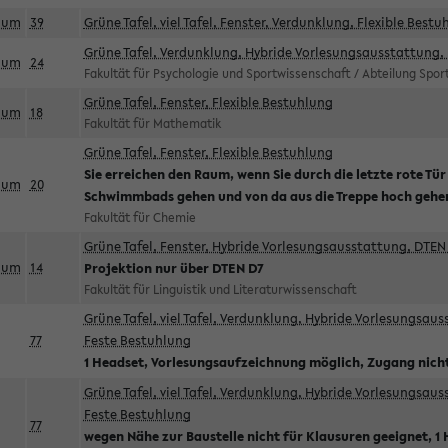
aum
39
Grüne Tafel, viel Tafel, Fenster, Verdunklung, Flexible Bestu
Grüne Tafel, Verdunklung, Hybride Vorlesungsausstattung, 
aum
24
Fakultät für Psychologie und Sportwissenschaft / Abteilung Spo
Grüne Tafel, Fenster, Flexible Bestuhlung
aum
18
Fakultät für Mathematik
Grüne Tafel, Fenster, Flexible Bestuhlung
Sie erreichen den Raum, wenn Sie durch die letzte rote Tür
aum
20
Schwimmbads gehen und von da aus die Treppe hoch gehe
Fakultät für Chemie
Grüne Tafel, Fenster, Hybride Vorlesungsausstattung, DTEN 
aum
14
Projektion nur über DTEN D7
Fakultät für Linguistik und Literaturwissenschaft
Grüne Tafel, viel Tafel, Verdunklung, Hybride Vorlesungsau
77
Feste Bestuhlung
1 Headset, Vorlesungsaufzeichnung möglich, Zugang nicht
Grüne Tafel, viel Tafel, Verdunklung, Hybride Vorlesungsau
Feste Bestuhlung
77
wegen Nähe zur Baustelle nicht für Klausuren geeignet, 1 