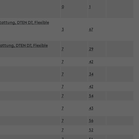
0
1
attung, DTEN D7, Flexible
3
67
attung, DTEN D7, Flexible
7
29
7
42
7
34
7
42
7
54
7
43
7
56
7
52