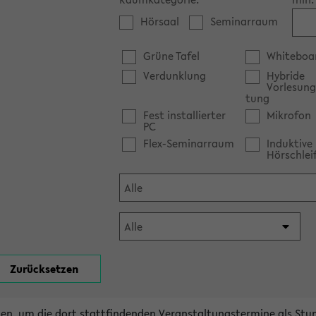
Hörsaal
Seminarraum
Grüne Tafel
Whiteboa
Verdunklung
Hybride
Vorlesung
tung
Fest installierter
Mikrofon
PC
Flex-Seminarraum
Induktive
Hörschlei
en, um die dort stattfindenden Veranstaltungstermine als Stu