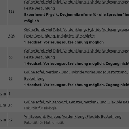
Grüne Tafel, viel Tafel, Verdunklung, Hybride Vorlesungsau
Feste Bestuhlung
132
Experiment Physik, Decjenmikrofone für alle Sprecher*i
möglich
Grüne Tafel, viel Tafel, Verdunklung, Hybride Vorlesungsau
308
Feste Bestuhlung, Induktive Hörschleife
1 Headset, Vorlesungsaufzeichnung möglich
Grüne Tafel, viel Tafel, Verdunklung, Hybride Vorlesungsau
63
Feste Bestuhlung
1 Headset, Vorlesungsaufzeichnung möglich, Zugang nicht
Grüne Tafel, Verdunklung, Hybride Vorlesungsausstattung, 
63
Bestuhlung
1 Headset, Vorlesungsaufzeichnung möglich, Zugang nicht
aum
1
Grüne Tafel, Whiteboard, Fenster, Verdunklung, Flexible Be
aum
18
Fakultät für Biologie
Whiteboard, Fenster, Verdunklung, Flexible Bestuhlung
aum
45
Fakultät für Mathematik