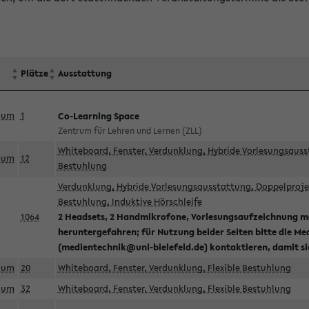
Plätze
Ausstattung
aum
1
Co-Learning Space
Zentrum für Lehren und Lernen (ZLL)
Whiteboard, Fenster, Verdunklung, Hybride Vorlesungsausst
aum
12
Bestuhlung
Verdunklung, Hybride Vorlesungsausstattung, Doppelprojek
Bestuhlung, Induktive Hörschleife
1064
2 Headsets, 2 Handmikrofone, Vorlesungsaufzeichnung mö
heruntergefahren; für Nutzung beider Seiten bitte die Me
(medientechnik@uni-bielefeld.de) kontaktieren, damit s
aum
20
Whiteboard, Fenster, Verdunklung, Flexible Bestuhlung
aum
32
Whiteboard, Fenster, Verdunklung, Flexible Bestuhlung