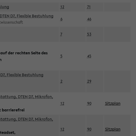
hlung
12
71
DTEN D7, Flexible Bestuhlung
6
46
rtwissenschaft
7
53
 auf der rechten Seite des
5
45
n
D7, Flexible Bestuhlung
2
29
sstattung, DTEN D7, Mikrofon,
12
90
Sitzplan
 barrierefrei
sstattung, DTEN D7, Mikrofon,
12
90
Sitzplan
Headset,