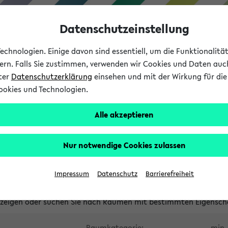
Datenschutzeinstellung
chnologien. Einige davon sind essentiell, um die Funktionalit
sern. Falls Sie zustimmen, verwenden wir Cookies und Daten auc
nter
Datenschutzerklärung
einsehen und mit der Wirkung für die 
ookies und Technologien.
Studium
Lehre
International
Alle akzeptieren
waltete Räume
Nur notwendige Cookies zulassen
tungsüberschneidungen
Raumüberschneidungen
Hinweise d
Impressum
Datenschutz
Barrierefreiheit
uni-bielefeld.de
anzeigen oder suchen Sie nach Räumen mit bestimmten Eigensch
Raumkategorie:
min. 