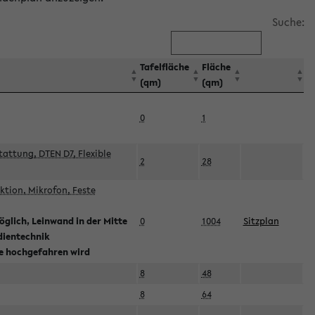
Suche:
Tafelfläche
Fläche
(qm)
(qm)
0
1
attung, DTEN D7, Flexible
2
28
tion, Mikrofon, Feste
glich, Leinwand in der Mitte
0
1004
Sitzplan
dientechnik
ie hochgefahren wird
8
48
8
64