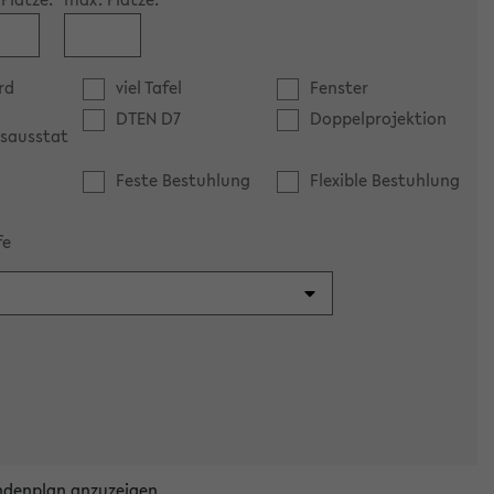
rd
viel Tafel
Fenster
DTEN D7
Doppelprojektion
sausstat
Feste Bestuhlung
Flexible Bestuhlung
fe
ndenplan anzuzeigen.