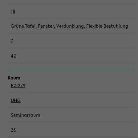
18
Grüne Tafel, Fenster, Verdunklung, Flexible Bestuhlung
7
42
B2-229
UHG
Seminarraum
26