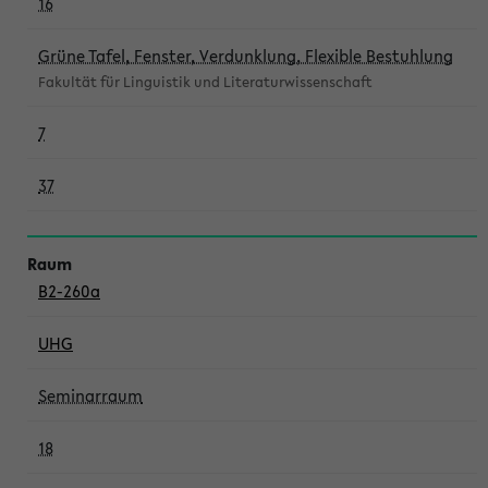
16
Grüne Tafel, Fenster, Verdunklung, Flexible Bestuhlung
Fakultät für Linguistik und Literaturwissenschaft
7
37
B2-260a
UHG
Seminarraum
18