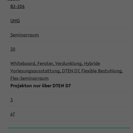
B2-206
UHG
Seminarraum
30
Whiteboard, Fenster, Verdunklung, Hybride
Vorlesungsausstattung, DTEN D7, Flexible Bestuhlung,
Flex-Seminarraum
Projekton nur über DTEN D7
3
67