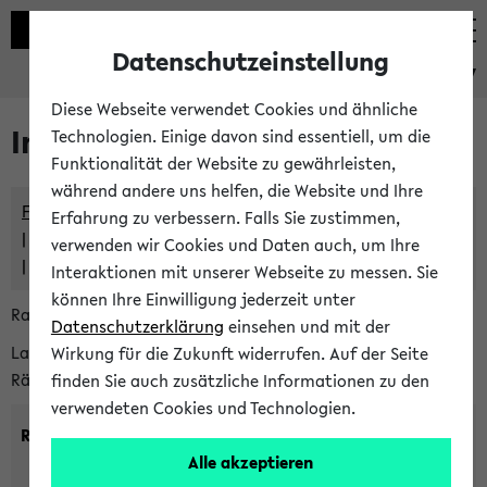
Datenschutzeinstellung
eKVV
Diese Webseite verwendet Cookies und ähnliche
Im eKVV verwaltete Räume
Technologien. Einige davon sind essentiell, um die
Funktionalität der Website zu gewährleisten,
während andere uns helfen, die Website und Ihre
Freie Räume und Veranstaltungsüberschneidungen
Erfahrung zu verbessern. Falls Sie zustimmen,
Raumüberschneidungen
verwenden wir Cookies und Daten auch, um Ihre
Hinweise der zentralen Raumvergabe
Interaktionen mit unserer Webseite zu messen. Sie
können Ihre Einwilligung jederzeit unter
Raumanfragen:
raumvergabe@uni-bielefeld.de
Datenschutzerklärung
einsehen und mit der
Lassen Sie sich alle Räume anzeigen oder suchen Sie nach
Wirkung für die Zukunft widerrufen. Auf der Seite
Räumen mit bestimmten Eigenschaften:
finden Sie auch zusätzliche Informationen zu den
verwendeten Cookies und Technologien.
Raumkriterien:
Alle akzeptieren
Raumkategorie:
min. Plätze: