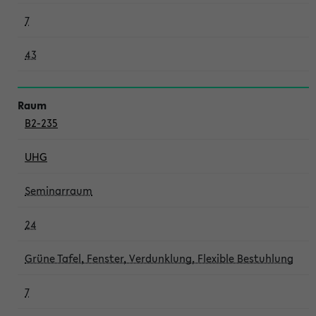
7
43
B2-235
UHG
Seminarraum
24
Grüne Tafel, Fenster, Verdunklung, Flexible Bestuhlung
7