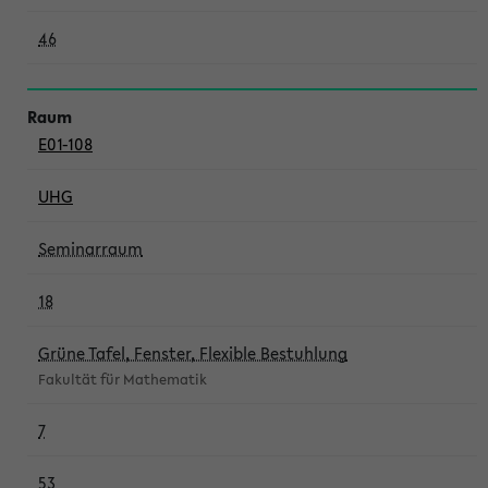
46
E01-108
UHG
Seminarraum
18
Grüne Tafel, Fenster, Flexible Bestuhlung
Fakultät für Mathematik
7
53