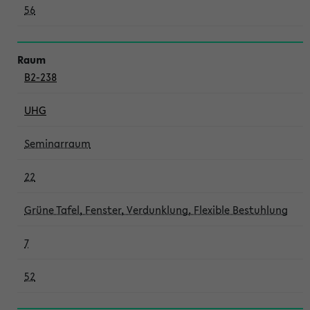
56
B2-238
UHG
Seminarraum
22
Grüne Tafel, Fenster, Verdunklung, Flexible Bestuhlung
7
52