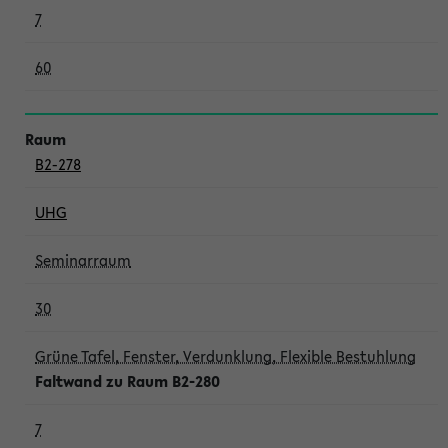
7
60
B2-278
UHG
Seminarraum
30
Grüne Tafel, Fenster, Verdunklung, Flexible Bestuhlung
Faltwand zu Raum B2-280
7