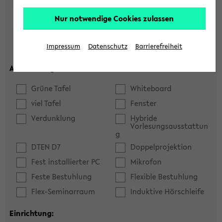
Hörsaal
Seminarraum
Nur notwendige Cookies zulassen
max. Plätze:
Impressum
Datenschutz
Barrierefreiheit
Ausstattung:
Grüne Tafel
Whiteboard
viel Tafel
Fenster
Verdunklung
Hybride
Vorlesungsausstattun
g
DTEN D7
Doppelprojektion
Fest installierter PC
Mikrofon
Feste Bestuhlung
Flexible Bestuhlung
Flex-Seminarraum
Induktive Hörschleife
Einrichtung: