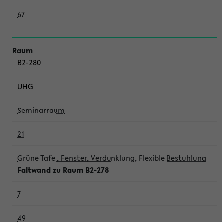
67
B2-280
UHG
Seminarraum
21
Grüne Tafel, Fenster, Verdunklung, Flexible Bestuhlung
Faltwand zu Raum B2-278
7
49