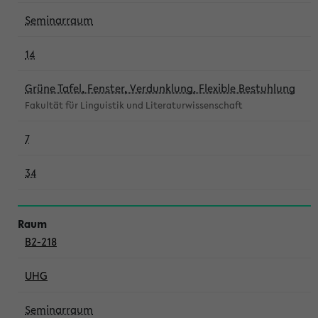
Seminarraum
14
Grüne Tafel, Fenster, Verdunklung, Flexible Bestuhlung
Fakultät für Linguistik und Literaturwissenschaft
7
34
B2-218
UHG
Seminarraum