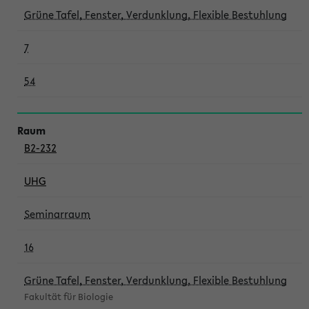
Grüne Tafel, Fenster, Verdunklung, Flexible Bestuhlung
7
54
B2-232
UHG
Seminarraum
16
Grüne Tafel, Fenster, Verdunklung, Flexible Bestuhlung
Fakultät für Biologie