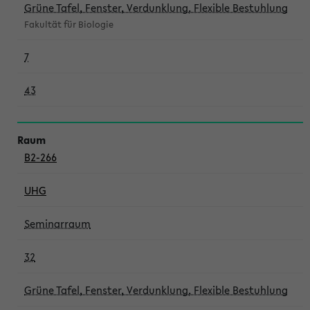
Grüne Tafel, Fenster, Verdunklung, Flexible Bestuhlung
Fakultät für Biologie
7
43
B2-266
UHG
Seminarraum
32
Grüne Tafel, Fenster, Verdunklung, Flexible Bestuhlung