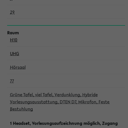
29
H10
UHG
Hörsaal
77
Grüne Tafel, viel Tafel, Verdunklung, Hybride
Vorlesungsausstattung, DTEN D7, Mikrofon, Feste
Bestuhlung
1 Headset, Vorlesungsaufzeichnung möglich, Zugang