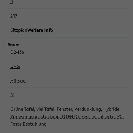
0
297
Sitzplan
Weitere Info
D2-136
UHG
Hörsaal
81
Grüne Tafel, viel Tafel, Fenster, Verdunklung, Hybride
Vorlesungsausstattung, DTEN D7, Fest installierter PC,
Feste Bestuhlung