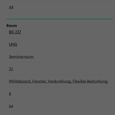
48
B0-237
UHG
Seminarraum
32
Whiteboard, Fenster, Verdunklung, Flexible Bestuhlung
8
64