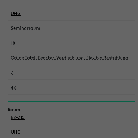
UHG
Seminarraum
18
Grüne Tafel, Fenster, Verdunklung, Flexible Bestuhlung
7
42
B2-215
UHG