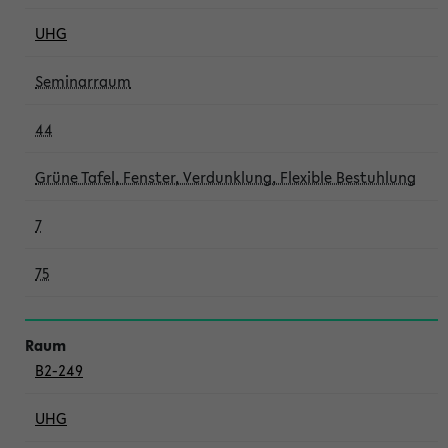
UHG
Seminarraum
44
Grüne Tafel, Fenster, Verdunklung, Flexible Bestuhlung
7
75
B2-249
UHG