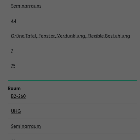
Seminarraum
44
Grüne Tafel, Fenster, Verdunklung, Flexible Bestuhlung
7
75
B2-260
UHG
Seminarraum