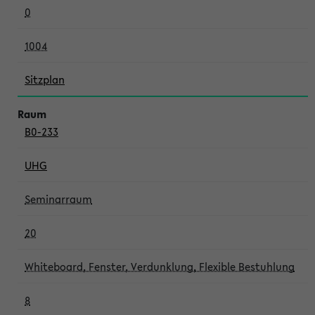
0
1004
Sitzplan
B0-233
UHG
Seminarraum
20
Whiteboard, Fenster, Verdunklung, Flexible Bestuhlung
8