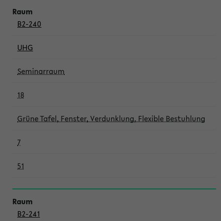
B2-240
UHG
Seminarraum
18
Grüne Tafel, Fenster, Verdunklung, Flexible Bestuhlung
7
51
B2-241