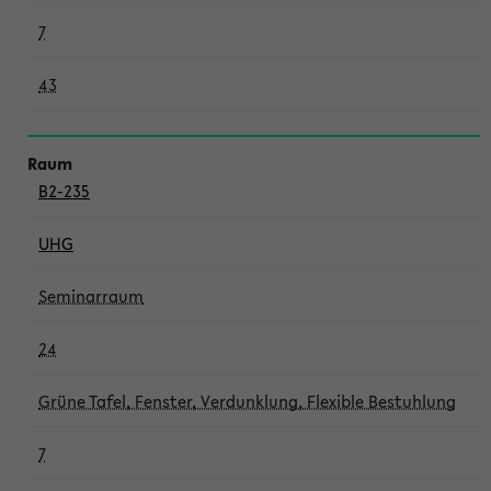
7
43
B2-235
UHG
Seminarraum
24
Grüne Tafel, Fenster, Verdunklung, Flexible Bestuhlung
7