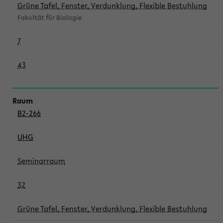
Grüne Tafel, Fenster, Verdunklung, Flexible Bestuhlung
Fakultät für Biologie
7
43
B2-266
UHG
Seminarraum
32
Grüne Tafel, Fenster, Verdunklung, Flexible Bestuhlung