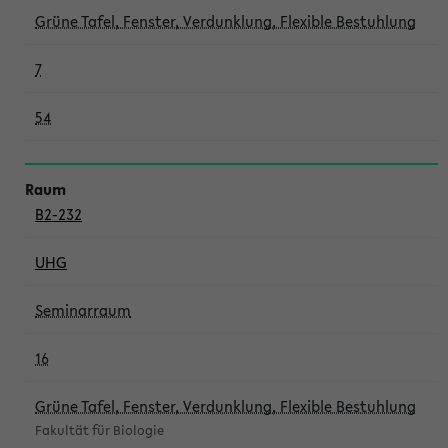
Grüne Tafel, Fenster, Verdunklung, Flexible Bestuhlung
7
54
B2-232
UHG
Seminarraum
16
Grüne Tafel, Fenster, Verdunklung, Flexible Bestuhlung
Fakultät für Biologie