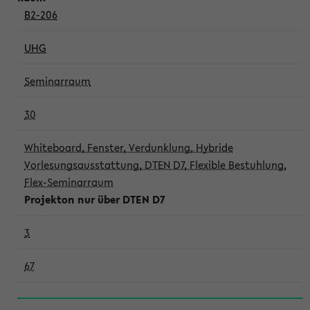
B2-206
UHG
Seminarraum
30
Whiteboard, Fenster, Verdunklung, Hybride
Vorlesungsausstattung, DTEN D7, Flexible Bestuhlung,
Flex-Seminarraum
Projekton nur über DTEN D7
3
67