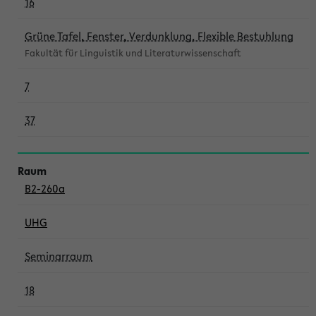
16
Grüne Tafel, Fenster, Verdunklung, Flexible Bestuhlung
Fakultät für Linguistik und Literaturwissenschaft
7
37
B2-260a
UHG
Seminarraum
18