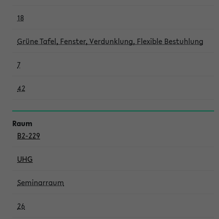
18
Grüne Tafel, Fenster, Verdunklung, Flexible Bestuhlung
7
42
B2-229
UHG
Seminarraum
26