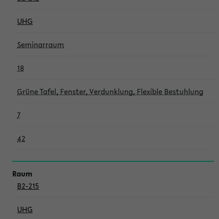
UHG
Seminarraum
18
Grüne Tafel, Fenster, Verdunklung, Flexible Bestuhlung
7
42
B2-215
UHG