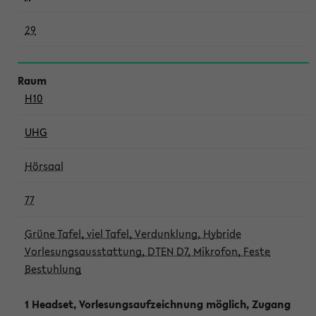
29
H10
UHG
Hörsaal
77
Grüne Tafel, viel Tafel, Verdunklung, Hybride
Vorlesungsausstattung, DTEN D7, Mikrofon, Feste
Bestuhlung
1 Headset, Vorlesungsaufzeichnung möglich, Zugang