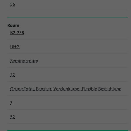
56
B2-238
UHG
Seminarraum
22
Grüne Tafel, Fenster, Verdunklung, Flexible Bestuhlung
7
52