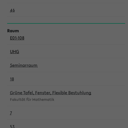
46
E01-108
UHG
Seminarraum
18
Grüne Tafel, Fenster, Flexible Bestuhlung
Fakultät für Mathematik
7
53