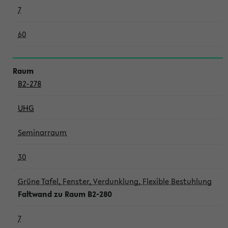
7
60
B2-278
UHG
Seminarraum
30
Grüne Tafel, Fenster, Verdunklung, Flexible Bestuhlung
Faltwand zu Raum B2-280
7