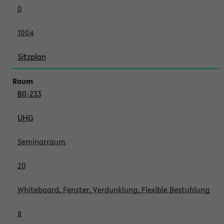
0
1004
Sitzplan
B0-233
UHG
Seminarraum
20
Whiteboard, Fenster, Verdunklung, Flexible Bestuhlung
8