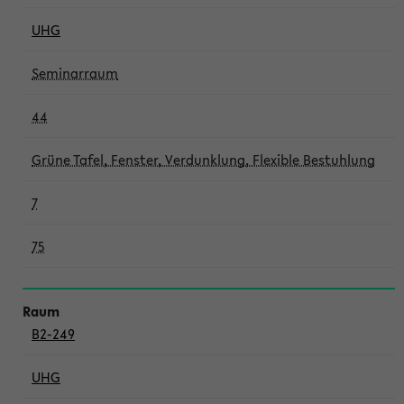
UHG
Seminarraum
44
Grüne Tafel, Fenster, Verdunklung, Flexible Bestuhlung
7
75
B2-249
UHG