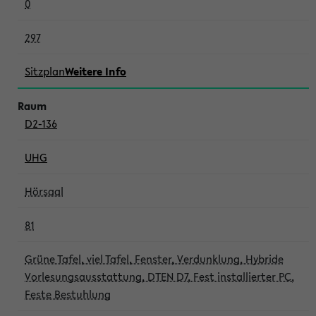
0
297
Sitzplan
Weitere Info
D2-136
UHG
Hörsaal
81
Grüne Tafel, viel Tafel, Fenster, Verdunklung, Hybride
Vorlesungsausstattung, DTEN D7, Fest installierter PC,
Feste Bestuhlung