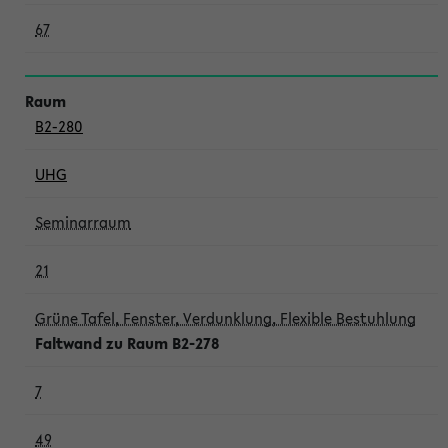
67
B2-280
UHG
Seminarraum
21
Grüne Tafel, Fenster, Verdunklung, Flexible Bestuhlung
Faltwand zu Raum B2-278
7
49