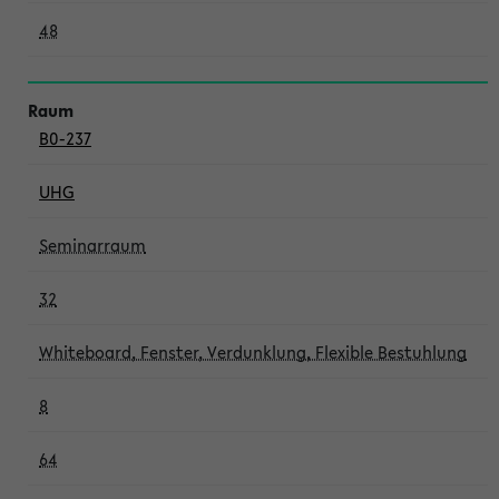
48
B0-237
UHG
Seminarraum
32
Whiteboard, Fenster, Verdunklung, Flexible Bestuhlung
8
64