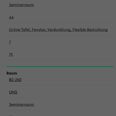
Seminarraum
44
Grüne Tafel, Fenster, Verdunklung, Flexible Bestuhlung
7
75
B2-260
UHG
Seminarraum