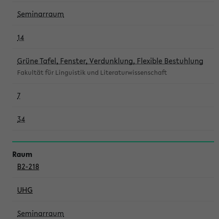
Seminarraum
14
Grüne Tafel, Fenster, Verdunklung, Flexible Bestuhlung
Fakultät für Linguistik und Literaturwissenschaft
7
34
B2-218
UHG
Seminarraum