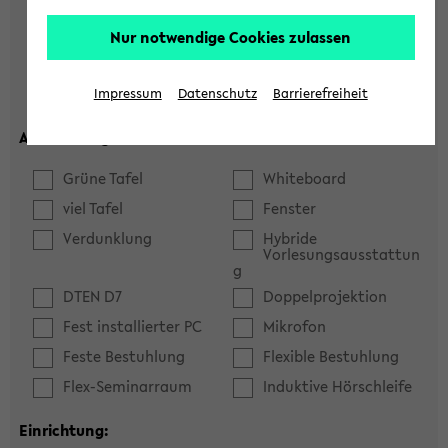
Hörsaal
Seminarraum
Nur notwendige Cookies zulassen
max. Plätze:
Impressum
Datenschutz
Barrierefreiheit
Ausstattung:
Grüne Tafel
Whiteboard
viel Tafel
Fenster
Verdunklung
Hybride
Vorlesungsausstattun
g
DTEN D7
Doppelprojektion
Fest installierter PC
Mikrofon
Feste Bestuhlung
Flexible Bestuhlung
Flex-Seminarraum
Induktive Hörschleife
Einrichtung: