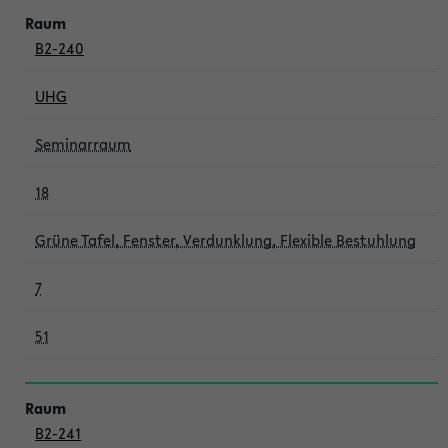
B2-240
UHG
Seminarraum
18
Grüne Tafel, Fenster, Verdunklung, Flexible Bestuhlung
7
51
B2-241