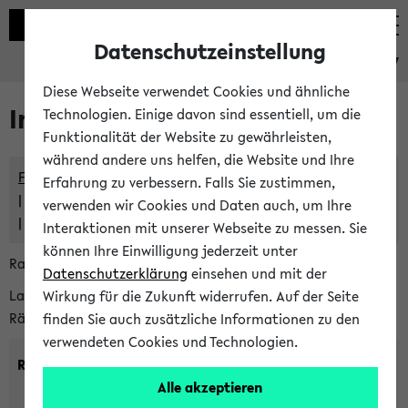
Datenschutzeinstellung
eKVV
Diese Webseite verwendet Cookies und ähnliche
Im eKVV verwaltete Räume
Technologien. Einige davon sind essentiell, um die
Funktionalität der Website zu gewährleisten,
während andere uns helfen, die Website und Ihre
Freie Räume und Veranstaltungsüberschneidungen
Erfahrung zu verbessern. Falls Sie zustimmen,
Raumüberschneidungen
verwenden wir Cookies und Daten auch, um Ihre
Hinweise der zentralen Raumvergabe
Interaktionen mit unserer Webseite zu messen. Sie
können Ihre Einwilligung jederzeit unter
Raumanfragen:
raumvergabe@uni-bielefeld.de
Datenschutzerklärung
einsehen und mit der
Lassen Sie sich alle Räume anzeigen oder suchen Sie nach
Wirkung für die Zukunft widerrufen. Auf der Seite
Räumen mit bestimmten Eigenschaften:
finden Sie auch zusätzliche Informationen zu den
verwendeten Cookies und Technologien.
Raumkriterien:
Alle akzeptieren
Raumkategorie:
min. Plätze: