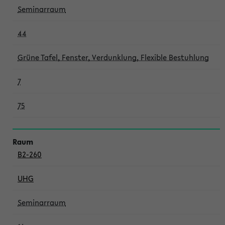
Seminarraum
44
Grüne Tafel, Fenster, Verdunklung, Flexible Bestuhlung
7
75
B2-260
UHG
Seminarraum