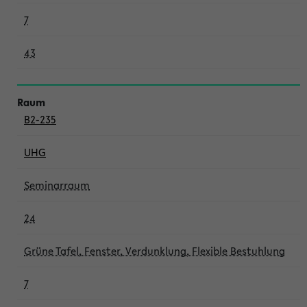
7
43
B2-235
UHG
Seminarraum
24
Grüne Tafel, Fenster, Verdunklung, Flexible Bestuhlung
7