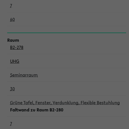
7
60
B2-278
UHG
Seminarraum
30
Grüne Tafel, Fenster, Verdunklung, Flexible Bestuhlung
Faltwand zu Raum B2-280
7