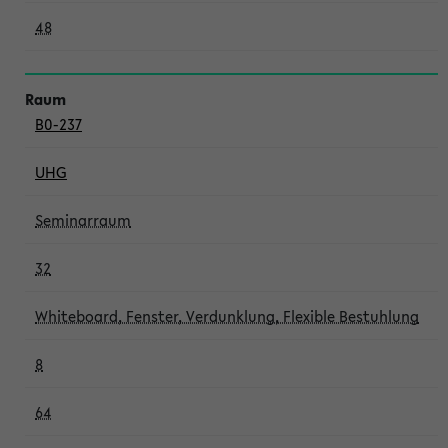
48
B0-237
UHG
Seminarraum
32
Whiteboard, Fenster, Verdunklung, Flexible Bestuhlung
8
64