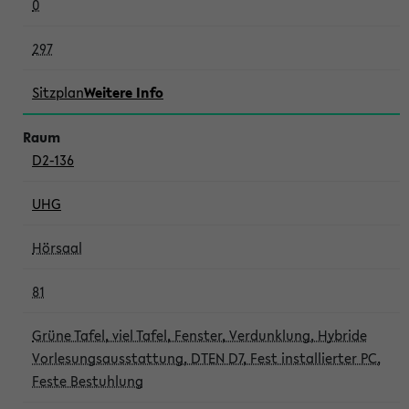
0
297
Sitzplan
Weitere Info
D2-136
UHG
Hörsaal
81
Grüne Tafel, viel Tafel, Fenster, Verdunklung, Hybride
Vorlesungsausstattung, DTEN D7, Fest installierter PC,
Feste Bestuhlung