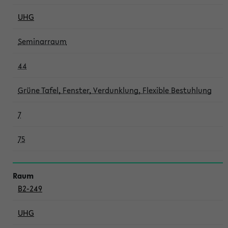
UHG
Seminarraum
44
Grüne Tafel, Fenster, Verdunklung, Flexible Bestuhlung
7
75
B2-249
UHG