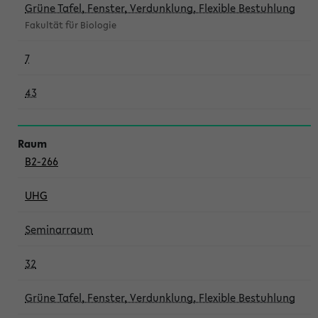
Grüne Tafel, Fenster, Verdunklung, Flexible Bestuhlung
Fakultät für Biologie
7
43
B2-266
UHG
Seminarraum
32
Grüne Tafel, Fenster, Verdunklung, Flexible Bestuhlung