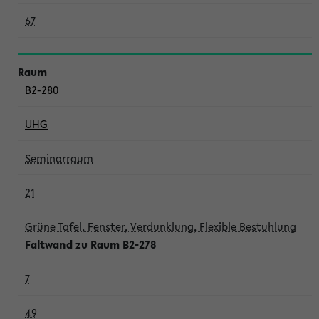
67
B2-280
UHG
Seminarraum
21
Grüne Tafel, Fenster, Verdunklung, Flexible Bestuhlung
Faltwand zu Raum B2-278
7
49