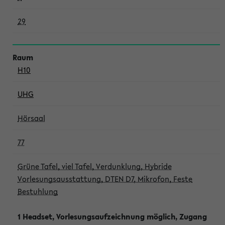
29
H10
UHG
Hörsaal
77
Grüne Tafel, viel Tafel, Verdunklung, Hybride
Vorlesungsausstattung, DTEN D7, Mikrofon, Feste
Bestuhlung
1 Headset, Vorlesungsaufzeichnung möglich, Zugang