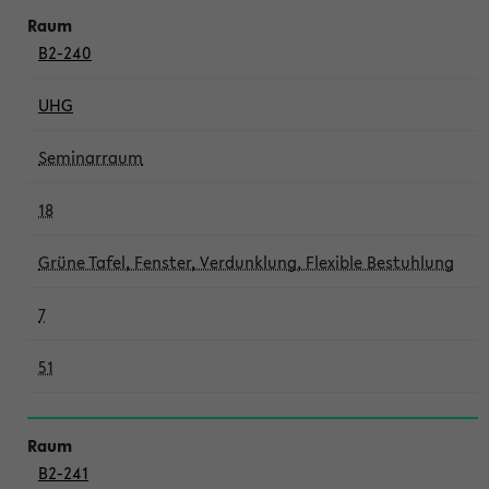
B2-240
UHG
Seminarraum
18
Grüne Tafel, Fenster, Verdunklung, Flexible Bestuhlung
7
51
B2-241