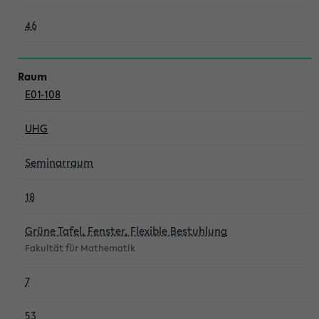
46
E01-108
UHG
Seminarraum
18
Grüne Tafel, Fenster, Flexible Bestuhlung
Fakultät für Mathematik
7
53