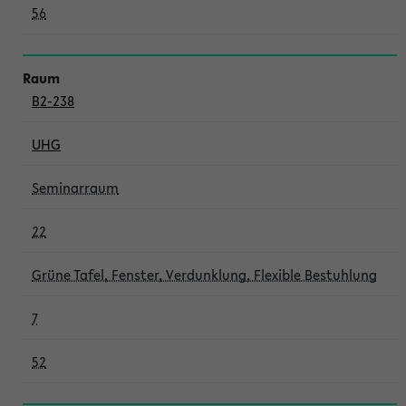
56
B2-238
UHG
Seminarraum
22
Grüne Tafel, Fenster, Verdunklung, Flexible Bestuhlung
7
52