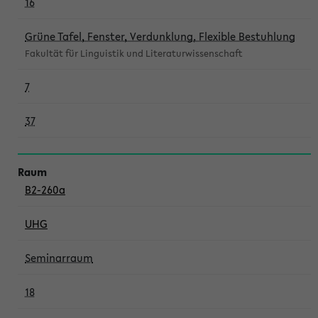
16
Grüne Tafel, Fenster, Verdunklung, Flexible Bestuhlung
Fakultät für Linguistik und Literaturwissenschaft
7
37
B2-260a
UHG
Seminarraum
18