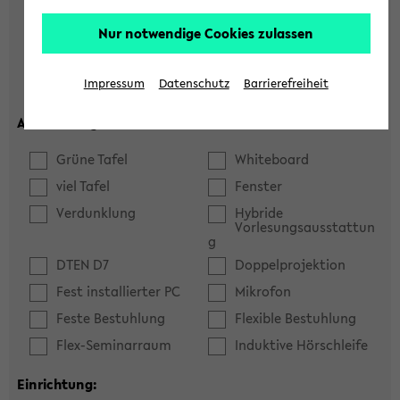
Hörsaal
Seminarraum
Nur notwendige Cookies zulassen
max. Plätze:
Impressum
Datenschutz
Barrierefreiheit
Ausstattung:
Grüne Tafel
Whiteboard
viel Tafel
Fenster
Verdunklung
Hybride
Vorlesungsausstattun
g
DTEN D7
Doppelprojektion
Fest installierter PC
Mikrofon
Feste Bestuhlung
Flexible Bestuhlung
Flex-Seminarraum
Induktive Hörschleife
Einrichtung: