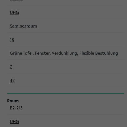
UHG
Seminarraum
18
Grüne Tafel, Fenster, Verdunklung, Flexible Bestuhlung
7
42
B2-215
UHG