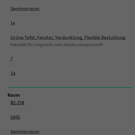
Seminarraum
14
Grüne Tafel, Fenster, Verdunklung, Flexible Bestuhlung
Fakultät für Linguistik und Literaturwissenschaft
7
34
B2-218
UHG
Seminarraum