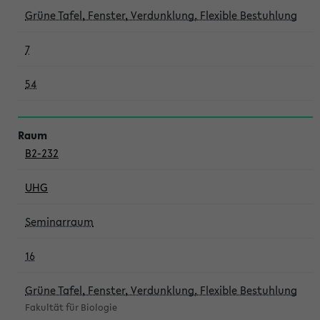
Grüne Tafel, Fenster, Verdunklung, Flexible Bestuhlung
7
54
B2-232
UHG
Seminarraum
16
Grüne Tafel, Fenster, Verdunklung, Flexible Bestuhlung
Fakultät für Biologie