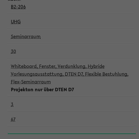
B2-206
UHG
Seminarraum
30
Whiteboard, Fenster, Verdunklung, Hybride
Vorlesungsausstattung, DTEN D7, Flexible Bestuhlung,
Flex-Seminarraum
Projekton nur über DTEN D7
3
67