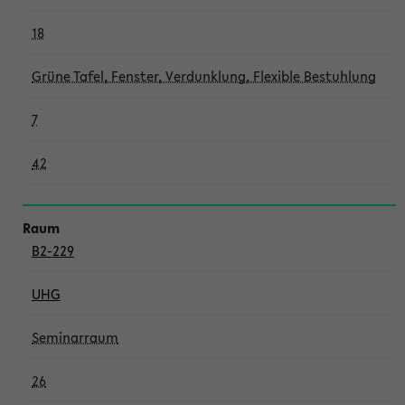
18
Grüne Tafel, Fenster, Verdunklung, Flexible Bestuhlung
7
42
B2-229
UHG
Seminarraum
26