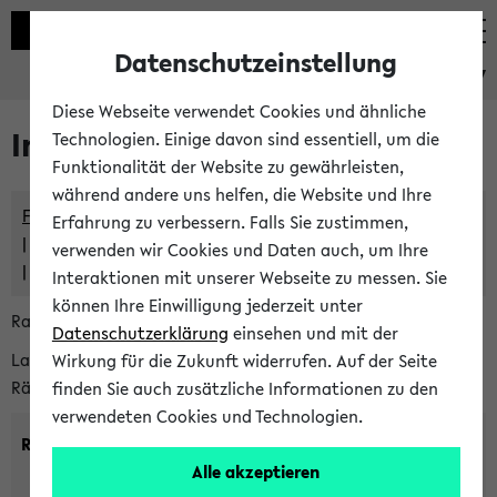
Datenschutzeinstellung
eKVV
Diese Webseite verwendet Cookies und ähnliche
Im eKVV verwaltete Räume
Technologien. Einige davon sind essentiell, um die
Funktionalität der Website zu gewährleisten,
während andere uns helfen, die Website und Ihre
Freie Räume und Veranstaltungsüberschneidungen
Erfahrung zu verbessern. Falls Sie zustimmen,
Raumüberschneidungen
verwenden wir Cookies und Daten auch, um Ihre
Hinweise der zentralen Raumvergabe
Interaktionen mit unserer Webseite zu messen. Sie
können Ihre Einwilligung jederzeit unter
Raumanfragen:
raumvergabe@uni-bielefeld.de
Datenschutzerklärung
einsehen und mit der
Lassen Sie sich alle Räume anzeigen oder suchen Sie nach
Wirkung für die Zukunft widerrufen. Auf der Seite
Räumen mit bestimmten Eigenschaften:
finden Sie auch zusätzliche Informationen zu den
verwendeten Cookies und Technologien.
Raumkriterien:
Alle akzeptieren
Raumkategorie:
min. Plätze: