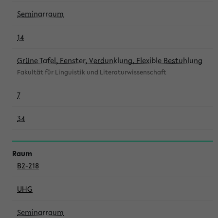
Seminarraum
14
Grüne Tafel, Fenster, Verdunklung, Flexible Bestuhlung
Fakultät für Linguistik und Literaturwissenschaft
7
34
B2-218
UHG
Seminarraum