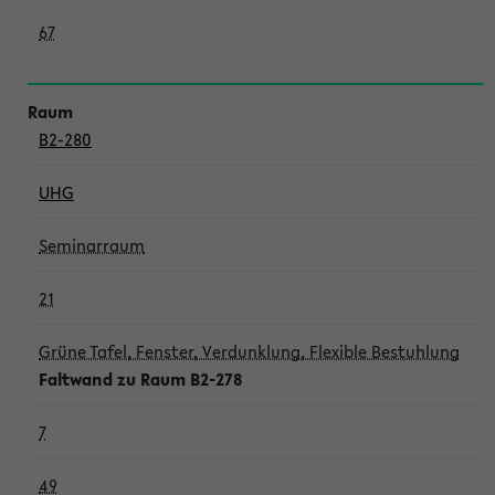
67
B2-280
UHG
Seminarraum
21
Grüne Tafel, Fenster, Verdunklung, Flexible Bestuhlung
Faltwand zu Raum B2-278
7
49