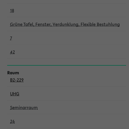
18
Grüne Tafel, Fenster, Verdunklung, Flexible Bestuhlung
7
42
B2-229
UHG
Seminarraum
26