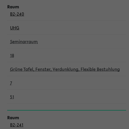
B2-240
UHG
Seminarraum
18
Grüne Tafel, Fenster, Verdunklung, Flexible Bestuhlung
7
51
B2-241