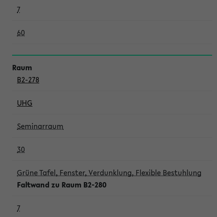
7
60
B2-278
UHG
Seminarraum
30
Grüne Tafel, Fenster, Verdunklung, Flexible Bestuhlung
Faltwand zu Raum B2-280
7