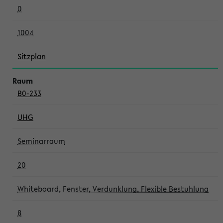
0
1004
Sitzplan
B0-233
UHG
Seminarraum
20
Whiteboard, Fenster, Verdunklung, Flexible Bestuhlung
8