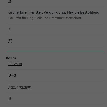
16
Grüne Tafel, Fenster, Verdunklung, Flexible Bestuhlung
Fakultät für Linguistik und Literaturwissenschaft
7
37
B2-260a
UHG
Seminarraum
18