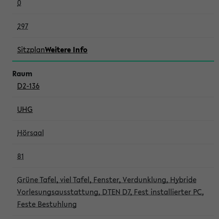
0
297
Sitzplan
Weitere Info
D2-136
UHG
Hörsaal
81
Grüne Tafel, viel Tafel, Fenster, Verdunklung, Hybride
Vorlesungsausstattung, DTEN D7, Fest installierter PC,
Feste Bestuhlung