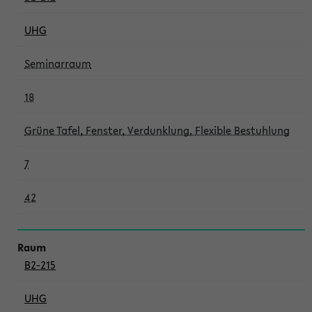
UHG
Seminarraum
18
Grüne Tafel, Fenster, Verdunklung, Flexible Bestuhlung
7
42
B2-215
UHG