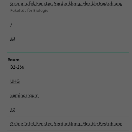
Grüne Tafel, Fenster, Verdunklung, Flexible Bestuhlung
Fakultät für Biologie
7
43
B2-266
UHG
Seminarraum
32
Grüne Tafel, Fenster, Verdunklung, Flexible Bestuhlung