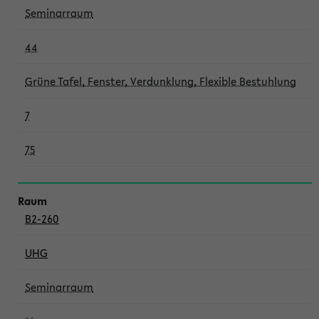
Seminarraum
44
Grüne Tafel, Fenster, Verdunklung, Flexible Bestuhlung
7
75
B2-260
UHG
Seminarraum