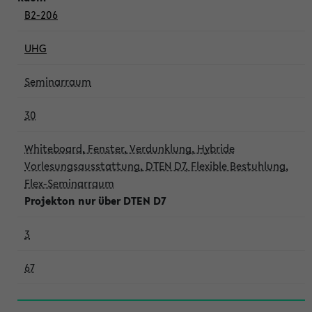
B2-206
UHG
Seminarraum
30
Whiteboard, Fenster, Verdunklung, Hybride
Vorlesungsausstattung, DTEN D7, Flexible Bestuhlung,
Flex-Seminarraum
Projekton nur über DTEN D7
3
67