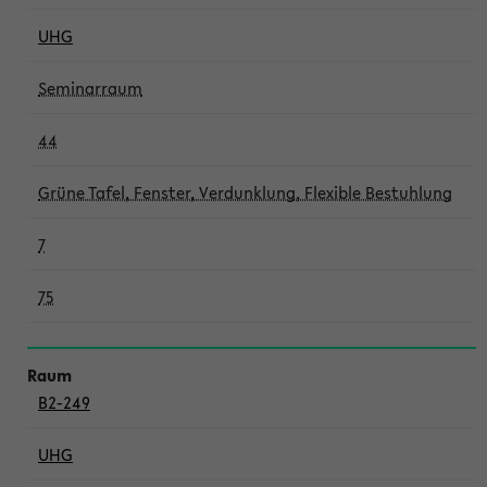
UHG
Seminarraum
44
Grüne Tafel, Fenster, Verdunklung, Flexible Bestuhlung
7
75
B2-249
UHG