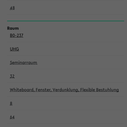
48
B0-237
UHG
Seminarraum
32
Whiteboard, Fenster, Verdunklung, Flexible Bestuhlung
8
64