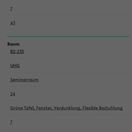
7
43
B2-235
UHG
Seminarraum
24
Grüne Tafel, Fenster, Verdunklung, Flexible Bestuhlung
7