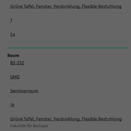
Grüne Tafel, Fenster, Verdunklung, Flexible Bestuhlung
7
54
B2-232
UHG
Seminarraum
16
Grüne Tafel, Fenster, Verdunklung, Flexible Bestuhlung
Fakultät für Biologie