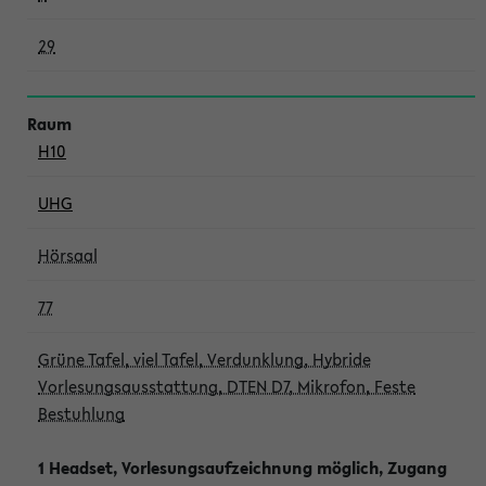
29
H10
UHG
Hörsaal
77
Grüne Tafel, viel Tafel, Verdunklung, Hybride
Vorlesungsausstattung, DTEN D7, Mikrofon, Feste
Bestuhlung
1 Headset, Vorlesungsaufzeichnung möglich, Zugang