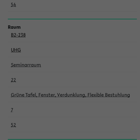
56
B2-238
UHG
Seminarraum
22
Grüne Tafel, Fenster, Verdunklung, Flexible Bestuhlung
7
52