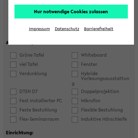
Hörsaal
Seminarraum
Nur notwendige Cookies zulassen
max. Plätze:
Impressum
Datenschutz
Barrierefreiheit
Ausstattung:
Grüne Tafel
Whiteboard
viel Tafel
Fenster
Verdunklung
Hybride
Vorlesungsausstattun
g
DTEN D7
Doppelprojektion
Fest installierter PC
Mikrofon
Feste Bestuhlung
Flexible Bestuhlung
Flex-Seminarraum
Induktive Hörschleife
Einrichtung: