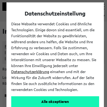
Datenschutzeinstellung
eKVV
Diese Webseite verwendet Cookies und ähnliche
Im eKVV verwaltete Räume
Technologien. Einige davon sind essentiell, um die
Funktionalität der Website zu gewährleisten,
während andere uns helfen, die Website und Ihre
Freie Räume und Veranstaltungsüberschneidungen
Erfahrung zu verbessern. Falls Sie zustimmen,
Raumüberschneidungen
verwenden wir Cookies und Daten auch, um Ihre
Hinweise der zentralen Raumvergabe
Interaktionen mit unserer Webseite zu messen. Sie
können Ihre Einwilligung jederzeit unter
Raumanfragen:
raumvergabe@uni-bielefeld.de
Datenschutzerklärung
einsehen und mit der
Lassen Sie sich alle Räume anzeigen oder suchen Sie nach
Wirkung für die Zukunft widerrufen. Auf der Seite
Räumen mit bestimmten Eigenschaften:
finden Sie auch zusätzliche Informationen zu den
verwendeten Cookies und Technologien.
Raumkriterien:
Alle akzeptieren
Raumkategorie:
min. Plätze: