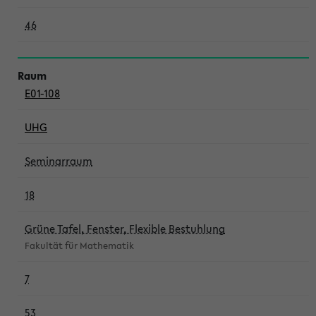
46
E01-108
UHG
Seminarraum
18
Grüne Tafel, Fenster, Flexible Bestuhlung
Fakultät für Mathematik
7
53