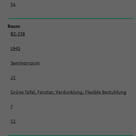
56
B2-238
UHG
Seminarraum
22
Grüne Tafel, Fenster, Verdunklung, Flexible Bestuhlung
7
52