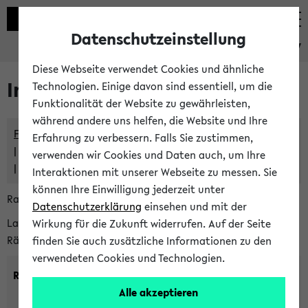
Datenschutzeinstellung
eKVV
Diese Webseite verwendet Cookies und ähnliche
Im eKVV verwaltete Räume
Technologien. Einige davon sind essentiell, um die
Funktionalität der Website zu gewährleisten,
während andere uns helfen, die Website und Ihre
Freie Räume und Veranstaltungsüberschneidungen
Erfahrung zu verbessern. Falls Sie zustimmen,
Raumüberschneidungen
verwenden wir Cookies und Daten auch, um Ihre
Hinweise der zentralen Raumvergabe
Interaktionen mit unserer Webseite zu messen. Sie
können Ihre Einwilligung jederzeit unter
Raumanfragen:
raumvergabe@uni-bielefeld.de
Datenschutzerklärung
einsehen und mit der
Lassen Sie sich alle Räume anzeigen oder suchen Sie nach
Wirkung für die Zukunft widerrufen. Auf der Seite
Räumen mit bestimmten Eigenschaften:
finden Sie auch zusätzliche Informationen zu den
verwendeten Cookies und Technologien.
Raumkriterien:
Alle akzeptieren
Raumkategorie:
min. Plätze: