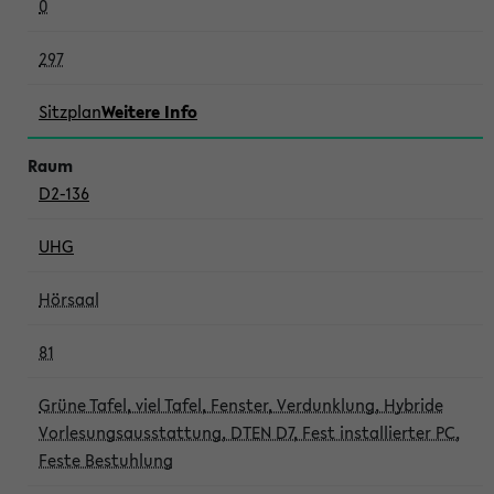
0
297
Sitzplan
Weitere Info
D2-136
UHG
Hörsaal
81
Grüne Tafel, viel Tafel, Fenster, Verdunklung, Hybride
Vorlesungsausstattung, DTEN D7, Fest installierter PC,
Feste Bestuhlung