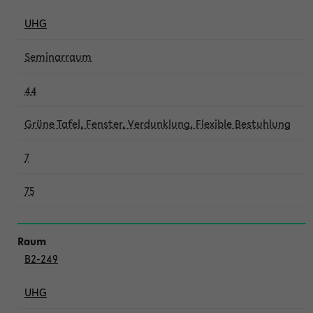
UHG
Seminarraum
44
Grüne Tafel, Fenster, Verdunklung, Flexible Bestuhlung
7
75
B2-249
UHG