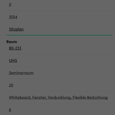
0
1004
Sitzplan
B0-233
UHG
Seminarraum
20
Whiteboard, Fenster, Verdunklung, Flexible Bestuhlung
8