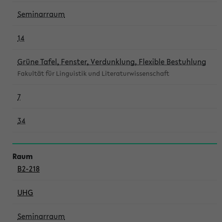
Seminarraum
14
Grüne Tafel, Fenster, Verdunklung, Flexible Bestuhlung
Fakultät für Linguistik und Literaturwissenschaft
7
34
B2-218
UHG
Seminarraum