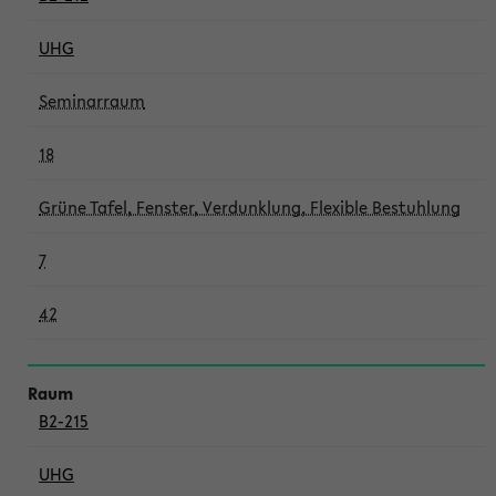
UHG
Seminarraum
18
Grüne Tafel, Fenster, Verdunklung, Flexible Bestuhlung
7
42
B2-215
UHG