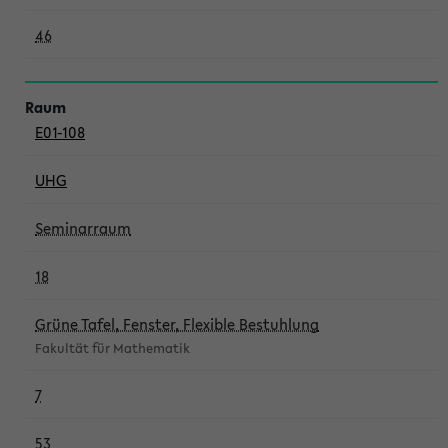
46
E01-108
UHG
Seminarraum
18
Grüne Tafel, Fenster, Flexible Bestuhlung
Fakultät für Mathematik
7
53