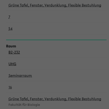
Grüne Tafel, Fenster, Verdunklung, Flexible Bestuhlung
7
54
B2-232
UHG
Seminarraum
16
Grüne Tafel, Fenster, Verdunklung, Flexible Bestuhlung
Fakultät für Biologie