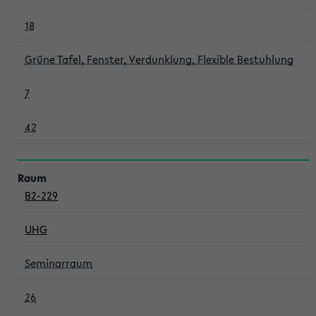
18
Grüne Tafel, Fenster, Verdunklung, Flexible Bestuhlung
7
42
B2-229
UHG
Seminarraum
26