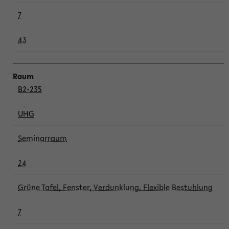
7
43
B2-235
UHG
Seminarraum
24
Grüne Tafel, Fenster, Verdunklung, Flexible Bestuhlung
7