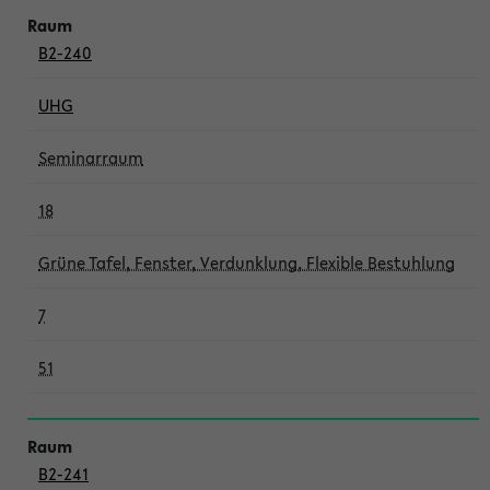
B2-240
UHG
Seminarraum
18
Grüne Tafel, Fenster, Verdunklung, Flexible Bestuhlung
7
51
B2-241