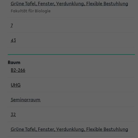
Grüne Tafel, Fenster, Verdunklung, Flexible Bestuhlung
Fakultät für Biologie
7
43
B2-266
UHG
Seminarraum
32
Grüne Tafel, Fenster, Verdunklung, Flexible Bestuhlung