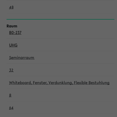
48
B0-237
UHG
Seminarraum
32
Whiteboard, Fenster, Verdunklung, Flexible Bestuhlung
8
64