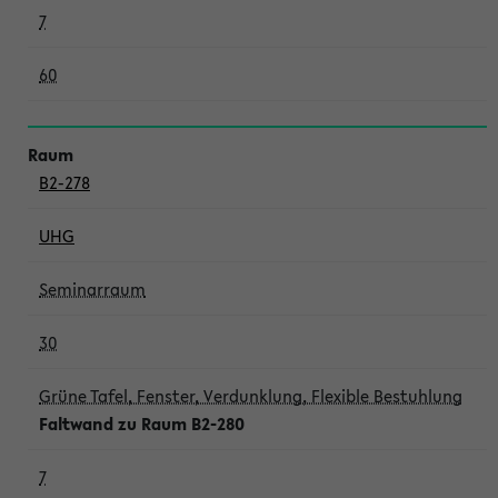
7
60
B2-278
UHG
Seminarraum
30
Grüne Tafel, Fenster, Verdunklung, Flexible Bestuhlung
Faltwand zu Raum B2-280
7