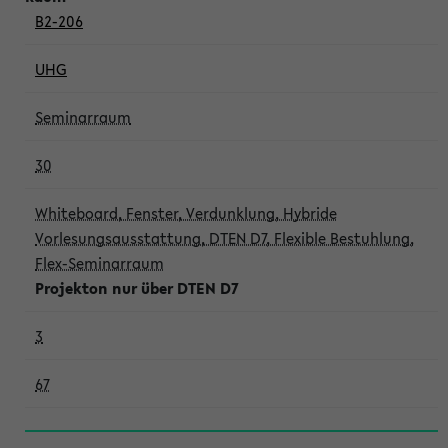
B2-206
UHG
Seminarraum
30
Whiteboard, Fenster, Verdunklung, Hybride
Vorlesungsausstattung, DTEN D7, Flexible Bestuhlung,
Flex-Seminarraum
Projekton nur über DTEN D7
3
67