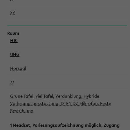
29
H10
UHG
Hörsaal
77
Grüne Tafel, viel Tafel, Verdunklung, Hybride
Vorlesungsausstattung, DTEN D7, Mikrofon, Feste
Bestuhlung
1 Headset, Vorlesungsaufzeichnung möglich, Zugang