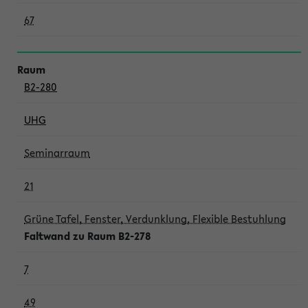
67
B2-280
UHG
Seminarraum
21
Grüne Tafel, Fenster, Verdunklung, Flexible Bestuhlung
Faltwand zu Raum B2-278
7
49