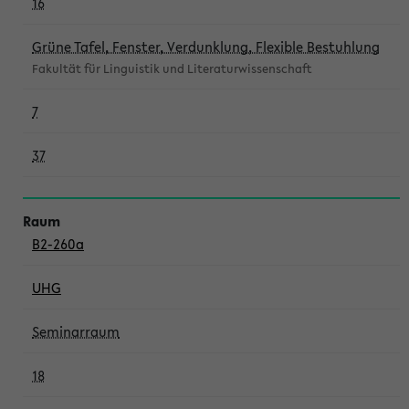
16
Grüne Tafel, Fenster, Verdunklung, Flexible Bestuhlung
Fakultät für Linguistik und Literaturwissenschaft
7
37
B2-260a
UHG
Seminarraum
18