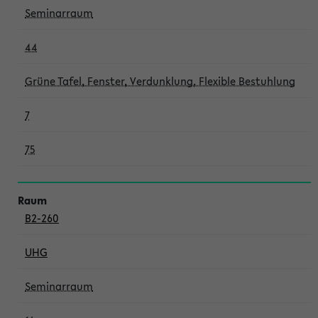
Seminarraum
44
Grüne Tafel, Fenster, Verdunklung, Flexible Bestuhlung
7
75
B2-260
UHG
Seminarraum