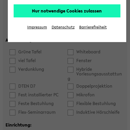
Hörsaal
Seminarraum
Nur notwendige Cookies zulassen
max. Plätze:
Impressum
Datenschutz
Barrierefreiheit
Ausstattung:
Grüne Tafel
Whiteboard
viel Tafel
Fenster
Verdunklung
Hybride
Vorlesungsausstattun
g
DTEN D7
Doppelprojektion
Fest installierter PC
Mikrofon
Feste Bestuhlung
Flexible Bestuhlung
Flex-Seminarraum
Induktive Hörschleife
Einrichtung: