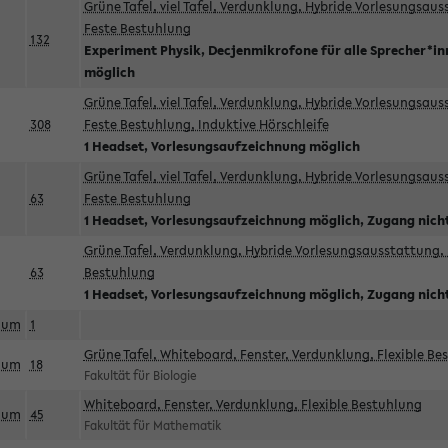
Grüne Tafel, viel Tafel, Verdunklung, Hybride Vorlesungsau
Feste Bestuhlung
132
Experiment Physik, Decjenmikrofone für alle Sprecher*i
möglich
Grüne Tafel, viel Tafel, Verdunklung, Hybride Vorlesungsau
308
Feste Bestuhlung, Induktive Hörschleife
1 Headset, Vorlesungsaufzeichnung möglich
Grüne Tafel, viel Tafel, Verdunklung, Hybride Vorlesungsau
63
Feste Bestuhlung
1 Headset, Vorlesungsaufzeichnung möglich, Zugang nicht
Grüne Tafel, Verdunklung, Hybride Vorlesungsausstattung, 
63
Bestuhlung
1 Headset, Vorlesungsaufzeichnung möglich, Zugang nicht
aum
1
Grüne Tafel, Whiteboard, Fenster, Verdunklung, Flexible Be
aum
18
Fakultät für Biologie
Whiteboard, Fenster, Verdunklung, Flexible Bestuhlung
aum
45
Fakultät für Mathematik