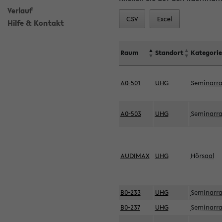
Verlauf
CSV
Excel
Hilfe & Kontakt
Raum
Standort
Kategorie
A0-501
UHG
Seminarr
A0-503
UHG
Seminarr
AUDIMAX
UHG
Hörsaal
B0-233
UHG
Seminarr
B0-237
UHG
Seminarr