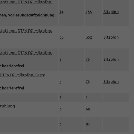
sstattung, DTEN D7, Mikrofon,
14
166
Sitzplan
nnen, Vorlesungsaufzeichnung
sstattung, DTEN D7, Mikrofon,
35
352
Sitzplan
sstattung, DTEN D7, Mikrofon,
9
76
Sitzplan
 barrierefrei
DTEN D7, Mikrofon, Feste
4
76
Sitzplan
 barrierefrei
1
1
stuhlung
3
60
3
87