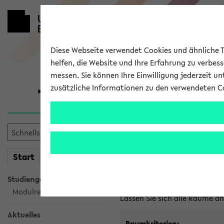
Diese Webseite verwendet Cookies und ähnliche Te
helfen, die Website und Ihre Erfahrung zu verbes
messen. Sie können Ihre Einwilligung jederzeit u
zusätzliche Informationen zu den verwendeten C
Universität
Forschung
Im eKVV ver
mein
Start
eKVV
Freie Räume und Veranstal
Studiengangsauswahl
Raumanfragen:
raumvergabe@
Modulrecherche
Lassen Sie sich alle Räume 
Aktuelles
Raumkriterien: