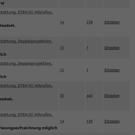
rei
sstattung, DTEN D7, Mikrofon,
14
238
Sitzplan
Headset,
sstattung, Doppelprojektion,
12
1
Sitzplan
lich
sstattung, Doppelprojektion,
12
1
Sitzplan
lich
sstattung, DTEN D7, Mikrofon,
35
443
Sitzplan
eadset,
sstattung, DTEN D7, Mikrofon,
14
130
Sitzplan
orlesungsaufzeichnung möglich