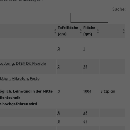
Suche:
Tafelfläche
Fläche
(qm)
(qm)
0
1
attung, DTEN D7, Flexible
2
28
tion, Mikrofon, Feste
glich, Leinwand in der Mitte
0
1004
Sitzplan
dientechnik
ie hochgefahren wird
8
48
8
64