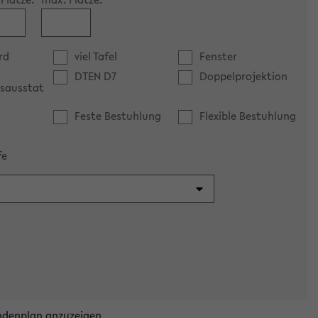
rd
viel Tafel
Fenster
DTEN D7
Doppelprojektion
sausstat
Feste Bestuhlung
Flexible Bestuhlung
fe
ndenplan anzuzeigen.