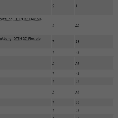
0
1
attung, DTEN D7, Flexible
3
67
attung, DTEN D7, Flexible
7
29
7
42
7
34
7
42
7
54
7
43
7
56
7
52