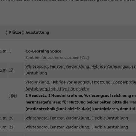
Plätze
Ausstattung
aum
1
Co-Learning Space
Zentrum für Lehren und Lernen (ZLL)
Whiteboard, Fenster, Verdunklung, Hybride Vorlesungsausst
aum
12
Bestuhlung
Verdunklung, Hybride Vorlesungsausstattung, Doppelprojek
Bestuhlung, Induktive Hörschleife
1064
2 Headsets, 2 Handmikrofone, Vorlesungsaufzeichnung mö
heruntergefahren; für Nutzung beider Seiten bitte die Me
(medientechnik@uni-bielefeld.de) kontaktieren, damit s
aum
20
Whiteboard, Fenster, Verdunklung, Flexible Bestuhlung
aum
32
Whiteboard, Fenster, Verdunklung, Flexible Bestuhlung