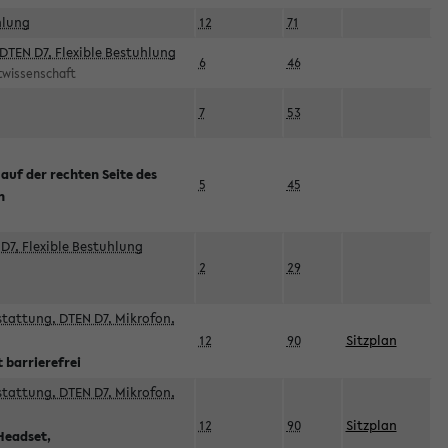
hlung
12
71
DTEN D7, Flexible Bestuhlung
6
46
rtwissenschaft
7
53
 auf der rechten Seite des
5
45
n
D7, Flexible Bestuhlung
2
29
sstattung, DTEN D7, Mikrofon,
12
90
Sitzplan
 barrierefrei
sstattung, DTEN D7, Mikrofon,
12
90
Sitzplan
Headset,