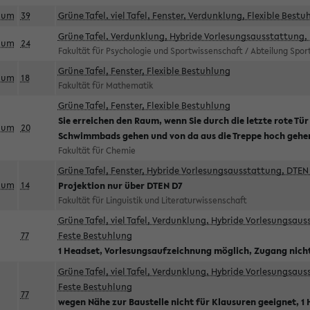
aum
39
Grüne Tafel, viel Tafel, Fenster, Verdunklung, Flexible Bestu
Grüne Tafel, Verdunklung, Hybride Vorlesungsausstattung, 
aum
24
Fakultät für Psychologie und Sportwissenschaft / Abteilung Spo
Grüne Tafel, Fenster, Flexible Bestuhlung
aum
18
Fakultät für Mathematik
Grüne Tafel, Fenster, Flexible Bestuhlung
Sie erreichen den Raum, wenn Sie durch die letzte rote Tür
aum
20
Schwimmbads gehen und von da aus die Treppe hoch gehe
Fakultät für Chemie
Grüne Tafel, Fenster, Hybride Vorlesungsausstattung, DTEN 
aum
14
Projektion nur über DTEN D7
Fakultät für Linguistik und Literaturwissenschaft
Grüne Tafel, viel Tafel, Verdunklung, Hybride Vorlesungsau
77
Feste Bestuhlung
1 Headset, Vorlesungsaufzeichnung möglich, Zugang nicht
Grüne Tafel, viel Tafel, Verdunklung, Hybride Vorlesungsau
Feste Bestuhlung
77
wegen Nähe zur Baustelle nicht für Klausuren geeignet, 1 