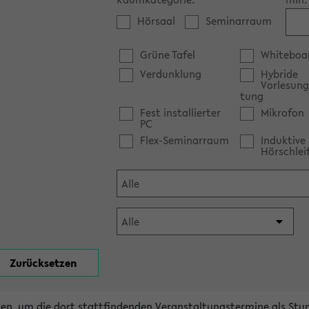
Hörsaal
Seminarraum
Grüne Tafel
Whiteboa
Verdunklung
Hybride
Vorlesung
tung
Fest installierter
Mikrofon
PC
Flex-Seminarraum
Induktive
Hörschlei
en, um die dort stattfindenden Veranstaltungstermine als Stu