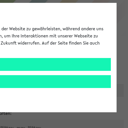
eKVV
ät der Website zu gewährleisten, während andere uns
h, um Ihre Interaktionen mit unserer Webseite zu
Zukunft widerrufen. Auf der Seite finden Sie auch
Meine Uni
EN
ANMELDEN
er zentralen Raumvergabe
aften:
Plätze:
max. Plätze: