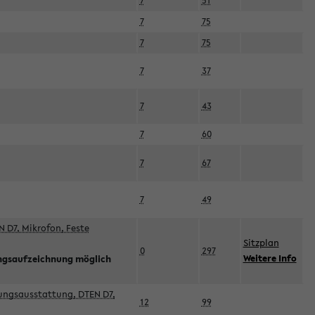
7
51
7
75
7
75
7
37
7
43
7
60
7
67
7
49
 D7, Mikrofon, Feste
Sitzplan
0
297
Weitere Info
ngsaufzeichnung möglich
esungsausstattung, DTEN D7,
12
99