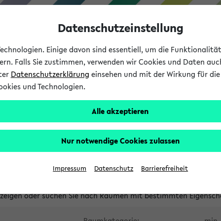
Datenschutzeinstellung
chnologien. Einige davon sind essentiell, um die Funktionalit
sern. Falls Sie zustimmen, verwenden wir Cookies und Daten auc
nter
Datenschutzerklärung
einsehen und mit der Wirkung für die 
ookies und Technologien.
Studium
Lehre
International
Alle akzeptieren
waltete Räume
Nur notwendige Cookies zulassen
tungsüberschneidungen
Raumüberschneidungen
Hinweise d
Impressum
Datenschutz
Barrierefreiheit
uni-bielefeld.de
anzeigen oder suchen Sie nach Räumen mit bestimmten Eigensch
Raumkategorie:
min. 