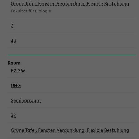
Grüne Tafel, Fenster, Verdunklung, Flexible Bestuhlung
Fakultät für Biologie
7
43
B2-266
UHG
Seminarraum
32
Grüne Tafel, Fenster, Verdunklung, Flexible Bestuhlung