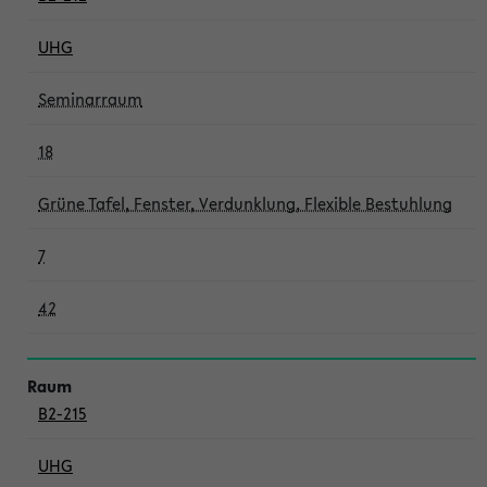
UHG
Seminarraum
18
Grüne Tafel, Fenster, Verdunklung, Flexible Bestuhlung
7
42
B2-215
UHG