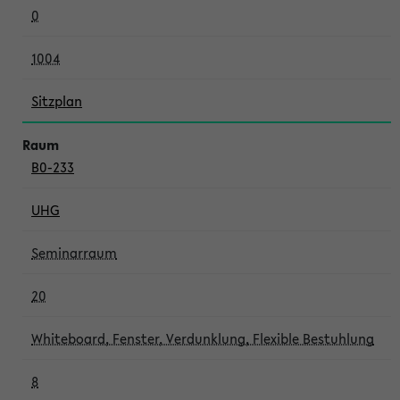
0
1004
Sitzplan
B0-233
UHG
Seminarraum
20
Whiteboard, Fenster, Verdunklung, Flexible Bestuhlung
8