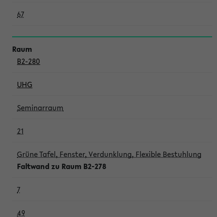
67
B2-280
UHG
Seminarraum
21
Grüne Tafel, Fenster, Verdunklung, Flexible Bestuhlung
Faltwand zu Raum B2-278
7
49