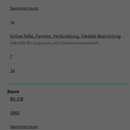
Seminarraum
14
Grüne Tafel, Fenster, Verdunklung, Flexible Bestuhlung
Fakultät für Linguistik und Literaturwissenschaft
7
34
B2-218
UHG
Seminarraum