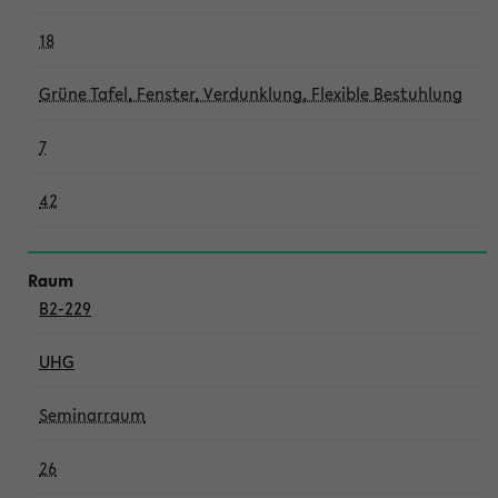
18
Grüne Tafel, Fenster, Verdunklung, Flexible Bestuhlung
7
42
B2-229
UHG
Seminarraum
26