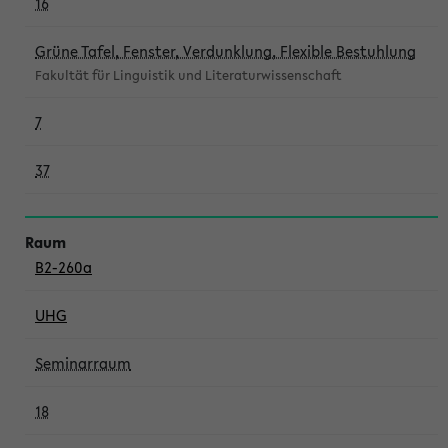
16
Grüne Tafel, Fenster, Verdunklung, Flexible Bestuhlung
Fakultät für Linguistik und Literaturwissenschaft
7
37
B2-260a
UHG
Seminarraum
18