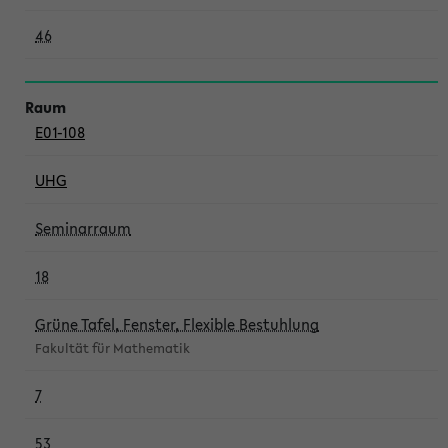
46
E01-108
UHG
Seminarraum
18
Grüne Tafel, Fenster, Flexible Bestuhlung
Fakultät für Mathematik
7
53