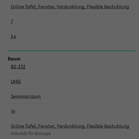
Grüne Tafel, Fenster, Verdunklung, Flexible Bestuhlung
7
54
B2-232
UHG
Seminarraum
16
Grüne Tafel, Fenster, Verdunklung, Flexible Bestuhlung
Fakultät für Biologie