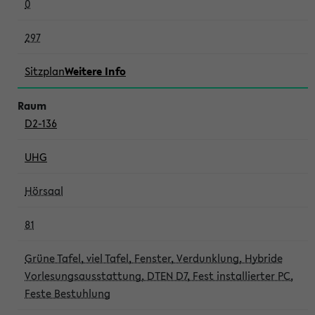
0
297
Sitzplan
Weitere Info
D2-136
UHG
Hörsaal
81
Grüne Tafel, viel Tafel, Fenster, Verdunklung, Hybride
Vorlesungsausstattung, DTEN D7, Fest installierter PC,
Feste Bestuhlung