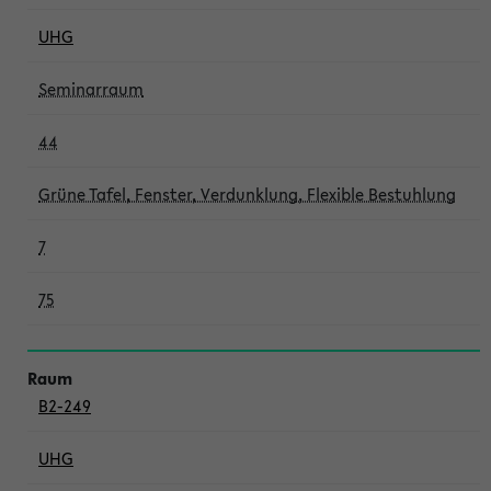
UHG
Seminarraum
44
Grüne Tafel, Fenster, Verdunklung, Flexible Bestuhlung
7
75
B2-249
UHG