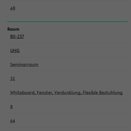
48
B0-237
UHG
Seminarraum
32
Whiteboard, Fenster, Verdunklung, Flexible Bestuhlung
8
64