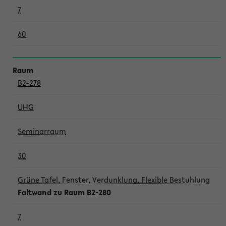
7
60
B2-278
UHG
Seminarraum
30
Grüne Tafel, Fenster, Verdunklung, Flexible Bestuhlung
Faltwand zu Raum B2-280
7