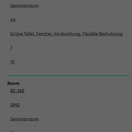
Seminarraum
44
Grüne Tafel, Fenster, Verdunklung, Flexible Bestuhlung
7
75
B2-260
UHG
Seminarraum