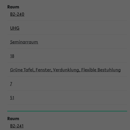
B2-240
UHG
Seminarraum
18
Grüne Tafel, Fenster, Verdunklung, Flexible Bestuhlung
7
51
B2-241