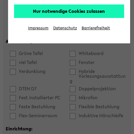
Hörsaal
Seminarraum
Nur notwendige Cookies zulassen
max. Plätze:
Impressum
Datenschutz
Barrierefreiheit
Ausstattung:
Grüne Tafel
Whiteboard
viel Tafel
Fenster
Verdunklung
Hybride
Vorlesungsausstattun
g
DTEN D7
Doppelprojektion
Fest installierter PC
Mikrofon
Feste Bestuhlung
Flexible Bestuhlung
Flex-Seminarraum
Induktive Hörschleife
Einrichtung: