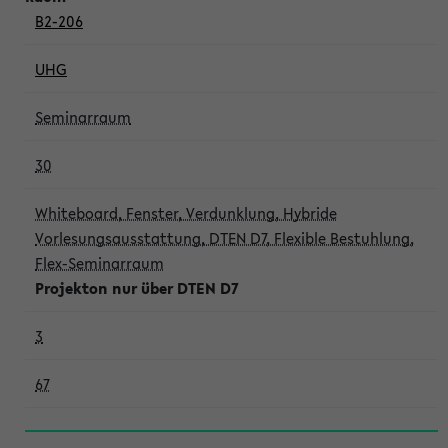
B2-206
UHG
Seminarraum
30
Whiteboard, Fenster, Verdunklung, Hybride
Vorlesungsausstattung, DTEN D7, Flexible Bestuhlung,
Flex-Seminarraum
Projekton nur über DTEN D7
3
67