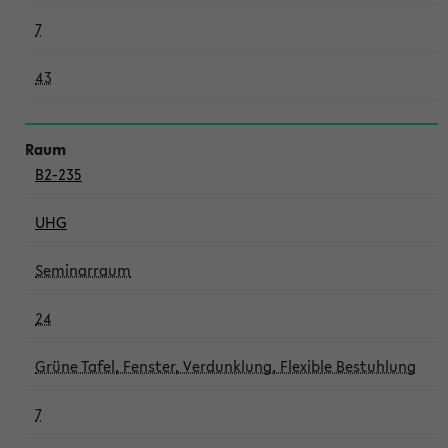
7
43
B2-235
UHG
Seminarraum
24
Grüne Tafel, Fenster, Verdunklung, Flexible Bestuhlung
7