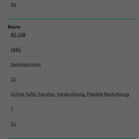
56
B2-238
UHG
Seminarraum
22
Grüne Tafel, Fenster, Verdunklung, Flexible Bestuhlung
7
52