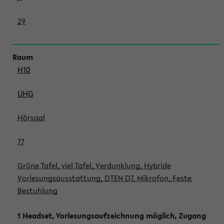
29
H10
UHG
Hörsaal
77
Grüne Tafel, viel Tafel, Verdunklung, Hybride
Vorlesungsausstattung, DTEN D7, Mikrofon, Feste
Bestuhlung
1 Headset, Vorlesungsaufzeichnung möglich, Zugang