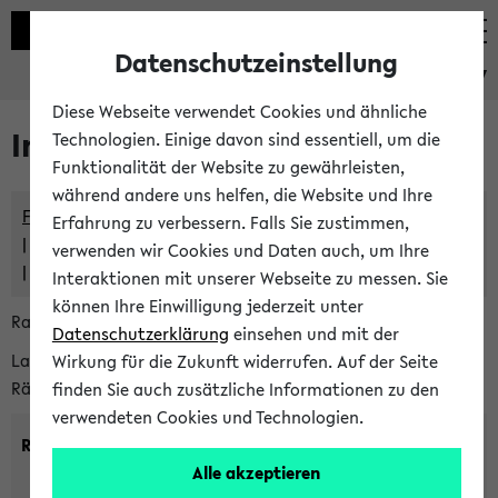
Datenschutzeinstellung
eKVV
Diese Webseite verwendet Cookies und ähnliche
Im eKVV verwaltete Räume
Technologien. Einige davon sind essentiell, um die
Funktionalität der Website zu gewährleisten,
während andere uns helfen, die Website und Ihre
Freie Räume und Veranstaltungsüberschneidungen
Erfahrung zu verbessern. Falls Sie zustimmen,
Raumüberschneidungen
verwenden wir Cookies und Daten auch, um Ihre
Hinweise der zentralen Raumvergabe
Interaktionen mit unserer Webseite zu messen. Sie
können Ihre Einwilligung jederzeit unter
Raumanfragen:
raumvergabe@uni-bielefeld.de
Datenschutzerklärung
einsehen und mit der
Lassen Sie sich alle Räume anzeigen oder suchen Sie nach
Wirkung für die Zukunft widerrufen. Auf der Seite
Räumen mit bestimmten Eigenschaften:
finden Sie auch zusätzliche Informationen zu den
verwendeten Cookies und Technologien.
Raumkriterien:
Alle akzeptieren
Raumkategorie:
min. Plätze: