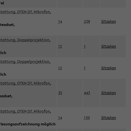
rei
sstattung, DTEN D7, Mikrofon,
14
238
Sitzplan
Headset,
sstattung, Doppelprojektion,
12
1
Sitzplan
lich
sstattung, Doppelprojektion,
12
1
Sitzplan
lich
sstattung, DTEN D7, Mikrofon,
35
443
Sitzplan
eadset,
sstattung, DTEN D7, Mikrofon,
14
130
Sitzplan
orlesungsaufzeichnung möglich