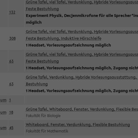
Grüne Tafel, viel Tafel, Verdunklung, Hybride Vorlesungsau
Feste Bestuhlung
132
Experiment Physik, Decjenmikrofone für alle Sprecher*i
möglich
Grüne Tafel, viel Tafel, Verdunklung, Hybride Vorlesungsau
308
Feste Bestuhlung, Induktive Hörschleife
1 Headset, Vorlesungsaufzeichnung möglich
Grüne Tafel, viel Tafel, Verdunklung, Hybride Vorlesungsau
63
Feste Bestuhlung
1 Headset, Vorlesungsaufzeichnung möglich, Zugang nicht
Grüne Tafel, Verdunklung, Hybride Vorlesungsausstattung, 
63
Bestuhlung
1 Headset, Vorlesungsaufzeichnung möglich, Zugang nicht
aum
1
Grüne Tafel, Whiteboard, Fenster, Verdunklung, Flexible Be
aum
18
Fakultät für Biologie
Whiteboard, Fenster, Verdunklung, Flexible Bestuhlung
aum
45
Fakultät für Mathematik