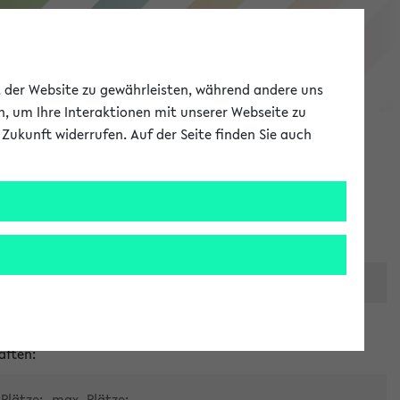
eKVV
ät der Website zu gewährleisten, während andere uns
h, um Ihre Interaktionen mit unserer Webseite zu
Zukunft widerrufen. Auf der Seite finden Sie auch
Meine Uni
EN
ANMELDEN
er zentralen Raumvergabe
aften:
Plätze:
max. Plätze: