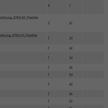
0
1
attung, DTEN D7, Flexible
3
67
attung, DTEN D7, Flexible
7
29
7
42
7
34
7
42
7
54
7
43
7
56
7
52