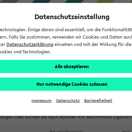
Datenschutzeinstellung
chnologien. Einige davon sind essentiell, um die Funktionalit
sern. Falls Sie zustimmen, verwenden wir Cookies und Daten auc
nter
Datenschutzerklärung
einsehen und mit der Wirkung für die 
ookies und Technologien.
Studium
Lehre
International
Alle akzeptieren
waltete Räume
Nur notwendige Cookies zulassen
tungsüberschneidungen
Raumüberschneidungen
Hinweise d
Impressum
Datenschutz
Barrierefreiheit
uni-bielefeld.de
anzeigen oder suchen Sie nach Räumen mit bestimmten Eigensch
Raumkategorie:
min. 