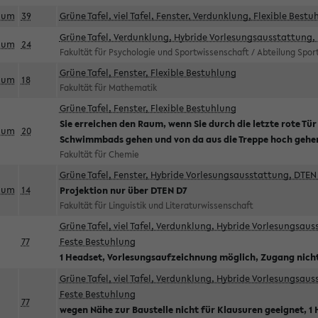
aum
39
Grüne Tafel, viel Tafel, Fenster, Verdunklung, Flexible Bestu
Grüne Tafel, Verdunklung, Hybride Vorlesungsausstattung, 
aum
24
Fakultät für Psychologie und Sportwissenschaft / Abteilung Spo
Grüne Tafel, Fenster, Flexible Bestuhlung
aum
18
Fakultät für Mathematik
Grüne Tafel, Fenster, Flexible Bestuhlung
Sie erreichen den Raum, wenn Sie durch die letzte rote Tür
aum
20
Schwimmbads gehen und von da aus die Treppe hoch gehe
Fakultät für Chemie
Grüne Tafel, Fenster, Hybride Vorlesungsausstattung, DTEN 
aum
14
Projektion nur über DTEN D7
Fakultät für Linguistik und Literaturwissenschaft
Grüne Tafel, viel Tafel, Verdunklung, Hybride Vorlesungsau
77
Feste Bestuhlung
1 Headset, Vorlesungsaufzeichnung möglich, Zugang nicht
Grüne Tafel, viel Tafel, Verdunklung, Hybride Vorlesungsau
Feste Bestuhlung
77
wegen Nähe zur Baustelle nicht für Klausuren geeignet, 1 