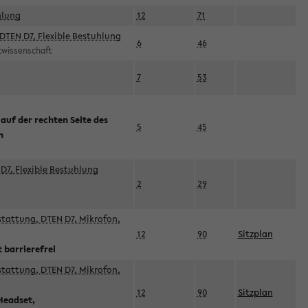
hlung
12
71
DTEN D7, Flexible Bestuhlung
6
46
rtwissenschaft
7
53
 auf der rechten Seite des
5
45
n
D7, Flexible Bestuhlung
2
29
sstattung, DTEN D7, Mikrofon,
12
90
Sitzplan
 barrierefrei
sstattung, DTEN D7, Mikrofon,
12
90
Sitzplan
Headset,