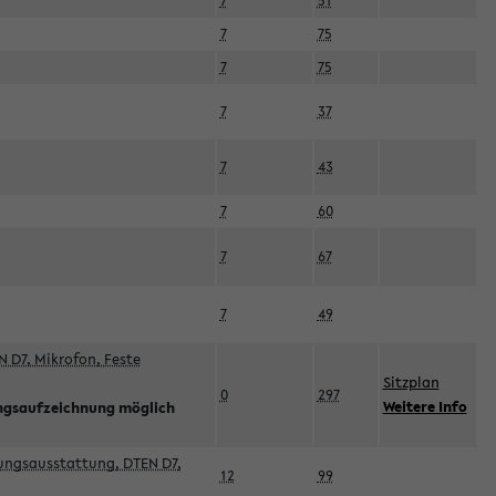
7
51
7
75
7
75
7
37
7
43
7
60
7
67
7
49
 D7, Mikrofon, Feste
Sitzplan
0
297
Weitere Info
ngsaufzeichnung möglich
esungsausstattung, DTEN D7,
12
99