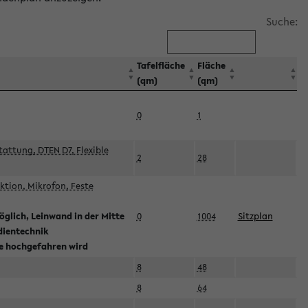
Suche:
Tafelfläche
Fläche
(qm)
(qm)
0
1
attung, DTEN D7, Flexible
2
28
tion, Mikrofon, Feste
glich, Leinwand in der Mitte
0
1004
Sitzplan
dientechnik
ie hochgefahren wird
8
48
8
64