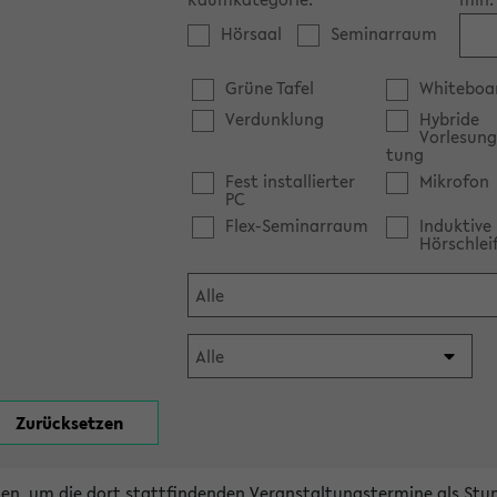
Hörsaal
Seminarraum
Grüne Tafel
Whiteboa
Verdunklung
Hybride
Vorlesung
tung
Fest installierter
Mikrofon
PC
Flex-Seminarraum
Induktive
Hörschlei
en, um die dort stattfindenden Veranstaltungstermine als Stu