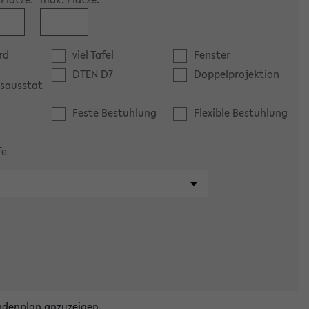
rd
viel Tafel
Fenster
DTEN D7
Doppelprojektion
sausstat
Feste Bestuhlung
Flexible Bestuhlung
fe
ndenplan anzuzeigen.