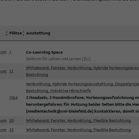
Plätze
Ausstattung
aum
1
Co-Learning Space
Zentrum für Lehren und Lernen (ZLL)
Whiteboard, Fenster, Verdunklung, Hybride Vorlesungsausst
aum
12
Bestuhlung
Verdunklung, Hybride Vorlesungsausstattung, Doppelprojek
Bestuhlung, Induktive Hörschleife
1064
2 Headsets, 2 Handmikrofone, Vorlesungsaufzeichnung mö
heruntergefahren; für Nutzung beider Seiten bitte die Me
(medientechnik@uni-bielefeld.de) kontaktieren, damit s
aum
20
Whiteboard, Fenster, Verdunklung, Flexible Bestuhlung
aum
32
Whiteboard, Fenster, Verdunklung, Flexible Bestuhlung