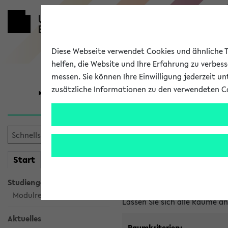
Diese Webseite verwendet Cookies und ähnliche Te
helfen, die Website und Ihre Erfahrung zu verbes
messen. Sie können Ihre Einwilligung jederzeit u
zusätzliche Informationen zu den verwendeten C
Universität
Forschung
Im eKVV ver
mein
Start
eKVV
Freie Räume und Veranstal
Studiengangsauswahl
Raumanfragen:
raumvergabe@
Modulrecherche
Lassen Sie sich alle Räume 
Aktuelles
Raumkriterien: