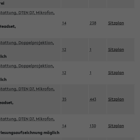
rei
sstattung, DTEN D7, Mikrofon,
14
238
Sitzplan
Headset,
sstattung, Doppelprojektion,
12
1
Sitzplan
lich
sstattung, Doppelprojektion,
12
1
Sitzplan
lich
sstattung, DTEN D7, Mikrofon,
35
443
Sitzplan
eadset,
sstattung, DTEN D7, Mikrofon,
14
130
Sitzplan
orlesungsaufzeichnung möglich