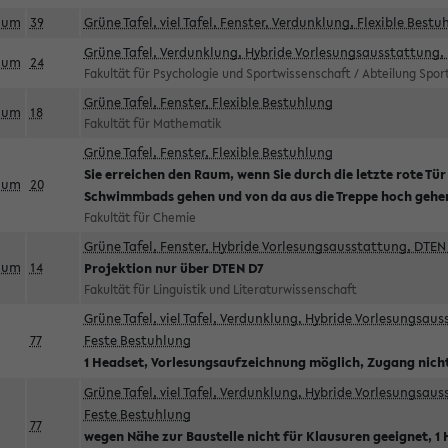
aum
39
Grüne Tafel, viel Tafel, Fenster, Verdunklung, Flexible Bestu
Grüne Tafel, Verdunklung, Hybride Vorlesungsausstattung, 
aum
24
Fakultät für Psychologie und Sportwissenschaft / Abteilung Spo
Grüne Tafel, Fenster, Flexible Bestuhlung
aum
18
Fakultät für Mathematik
Grüne Tafel, Fenster, Flexible Bestuhlung
Sie erreichen den Raum, wenn Sie durch die letzte rote Tür
aum
20
Schwimmbads gehen und von da aus die Treppe hoch gehe
Fakultät für Chemie
Grüne Tafel, Fenster, Hybride Vorlesungsausstattung, DTEN 
aum
14
Projektion nur über DTEN D7
Fakultät für Linguistik und Literaturwissenschaft
Grüne Tafel, viel Tafel, Verdunklung, Hybride Vorlesungsau
77
Feste Bestuhlung
1 Headset, Vorlesungsaufzeichnung möglich, Zugang nicht
Grüne Tafel, viel Tafel, Verdunklung, Hybride Vorlesungsau
Feste Bestuhlung
77
wegen Nähe zur Baustelle nicht für Klausuren geeignet, 1 