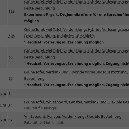
Grüne Tafel, viel Tafel, Verdunklung, Hybride Vorlesungsau
Feste Bestuhlung
132
Experiment Physik, Decjenmikrofone für alle Sprecher*i
möglich
Grüne Tafel, viel Tafel, Verdunklung, Hybride Vorlesungsau
308
Feste Bestuhlung, Induktive Hörschleife
1 Headset, Vorlesungsaufzeichnung möglich
Grüne Tafel, viel Tafel, Verdunklung, Hybride Vorlesungsau
63
Feste Bestuhlung
1 Headset, Vorlesungsaufzeichnung möglich, Zugang nicht
Grüne Tafel, Verdunklung, Hybride Vorlesungsausstattung, 
63
Bestuhlung
1 Headset, Vorlesungsaufzeichnung möglich, Zugang nicht
aum
1
Grüne Tafel, Whiteboard, Fenster, Verdunklung, Flexible Be
aum
18
Fakultät für Biologie
Whiteboard, Fenster, Verdunklung, Flexible Bestuhlung
aum
45
Fakultät für Mathematik