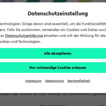
Datenschutzeinstellung
chnologien. Einige davon sind essentiell, um die Funktionalit
sern. Falls Sie zustimmen, verwenden wir Cookies und Daten auc
nter
Datenschutzerklärung
einsehen und mit der Wirkung für die 
ookies und Technologien.
Studium
Lehre
International
Alle akzeptieren
waltete Räume
Nur notwendige Cookies zulassen
tungsüberschneidungen
Raumüberschneidungen
Hinweise d
Impressum
Datenschutz
Barrierefreiheit
uni-bielefeld.de
anzeigen oder suchen Sie nach Räumen mit bestimmten Eigensch
Raumkategorie:
min. 