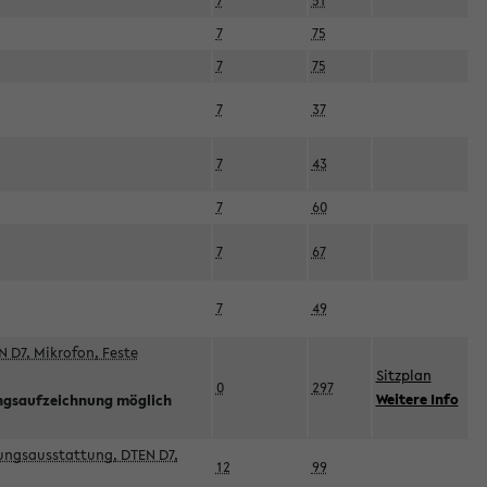
7
51
7
75
7
75
7
37
7
43
7
60
7
67
7
49
 D7, Mikrofon, Feste
Sitzplan
0
297
Weitere Info
ngsaufzeichnung möglich
esungsausstattung, DTEN D7,
12
99