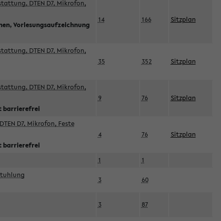
sstattung, DTEN D7, Mikrofon,
14
166
Sitzplan
nnen, Vorlesungsaufzeichnung
sstattung, DTEN D7, Mikrofon,
35
352
Sitzplan
sstattung, DTEN D7, Mikrofon,
9
76
Sitzplan
 barrierefrei
DTEN D7, Mikrofon, Feste
4
76
Sitzplan
 barrierefrei
1
1
stuhlung
3
60
3
87