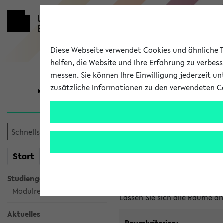
Diese Webseite verwendet Cookies und ähnliche Te
helfen, die Website und Ihre Erfahrung zu verbes
messen. Sie können Ihre Einwilligung jederzeit u
zusätzliche Informationen zu den verwendeten C
Universität
Forschung
Im eKVV ver
mein
Start
eKVV
Freie Räume und Veranstal
Studiengangsauswahl
Raumanfragen:
raumvergabe@
Modulrecherche
Lassen Sie sich alle Räume 
Aktuelles
Raumkriterien: