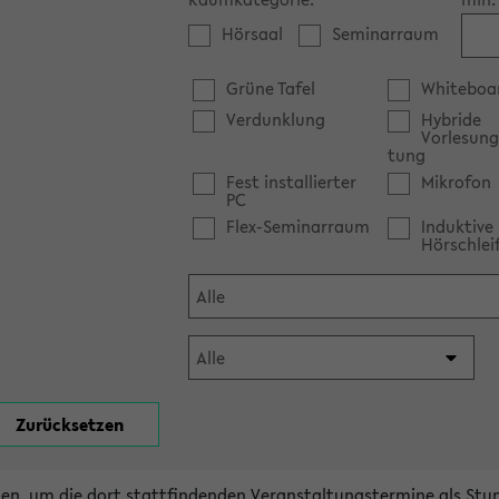
Hörsaal
Seminarraum
Grüne Tafel
Whiteboa
Verdunklung
Hybride
Vorlesung
tung
Fest installierter
Mikrofon
PC
Flex-Seminarraum
Induktive
Hörschlei
en, um die dort stattfindenden Veranstaltungstermine als Stu