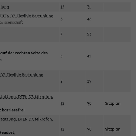
hlung
12
71
DTEN D7, Flexible Bestuhlung
6
46
rtwissenschaft
7
53
 auf der rechten Seite des
5
45
n
D7, Flexible Bestuhlung
2
29
sstattung, DTEN D7, Mikrofon,
12
90
Sitzplan
 barrierefrei
sstattung, DTEN D7, Mikrofon,
12
90
Sitzplan
Headset,