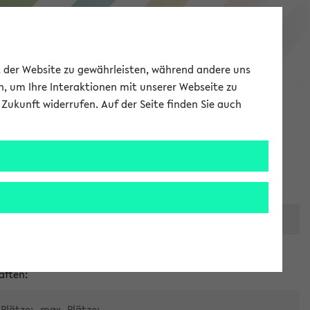
eKVV
ät der Website zu gewährleisten, während andere uns
h, um Ihre Interaktionen mit unserer Webseite zu
Zukunft widerrufen. Auf der Seite finden Sie auch
Meine Uni
EN
ANMELDEN
er zentralen Raumvergabe
aften:
Plätze:
max. Plätze: