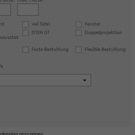
rd
viel Tafel
Fenster
DTEN D7
Doppelprojektion
sausstat
Feste Bestuhlung
Flexible Bestuhlung
fe
ndenplan anzuzeigen.