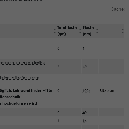
Suche:
Tafelfläche
Fläche
(qm)
(qm)
0
1
attung, DTEN D7, Flexible
2
28
tion, Mikrofon, Feste
glich, Leinwand in der Mitte
0
1004
Sitzplan
dientechnik
ie hochgefahren wird
8
48
8
64