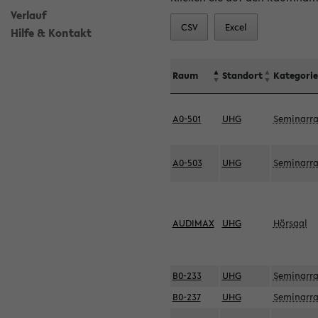
Verlauf
CSV
Excel
Hilfe & Kontakt
Raum
Standort
Kategorie
A0-501
UHG
Seminarr
A0-503
UHG
Seminarr
AUDIMAX
UHG
Hörsaal
B0-233
UHG
Seminarr
B0-237
UHG
Seminarr