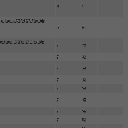
0
1
attung, DTEN D7, Flexible
3
67
attung, DTEN D7, Flexible
7
29
7
42
7
34
7
42
7
54
7
43
7
56
7
52