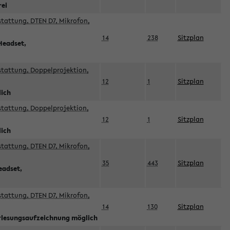
rei
sstattung, DTEN D7, Mikrofon,
14
238
Sitzplan
Headset,
sstattung, Doppelprojektion,
12
1
Sitzplan
lich
sstattung, Doppelprojektion,
12
1
Sitzplan
lich
sstattung, DTEN D7, Mikrofon,
35
443
Sitzplan
eadset,
sstattung, DTEN D7, Mikrofon,
14
130
Sitzplan
orlesungsaufzeichnung möglich