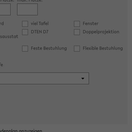
rd
viel Tafel
Fenster
DTEN D7
Doppelprojektion
sausstat
Feste Bestuhlung
Flexible Bestuhlung
fe
ndenplan anzuzeigen.