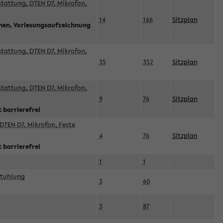
sstattung, DTEN D7, Mikrofon,
14
166
Sitzplan
nnen, Vorlesungsaufzeichnung
sstattung, DTEN D7, Mikrofon,
35
352
Sitzplan
sstattung, DTEN D7, Mikrofon,
9
76
Sitzplan
 barrierefrei
DTEN D7, Mikrofon, Feste
4
76
Sitzplan
 barrierefrei
1
1
stuhlung
3
60
3
87