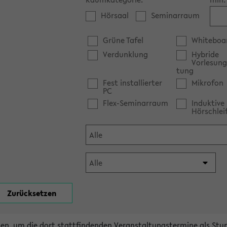
Hörsaal
Seminarraum
Grüne Tafel
Whiteboa
Verdunklung
Hybride
Vorlesung
tung
Fest installierter
Mikrofon
PC
Flex-Seminarraum
Induktive
Hörschlei
en, um die dort stattfindenden Veranstaltungstermine als Stu