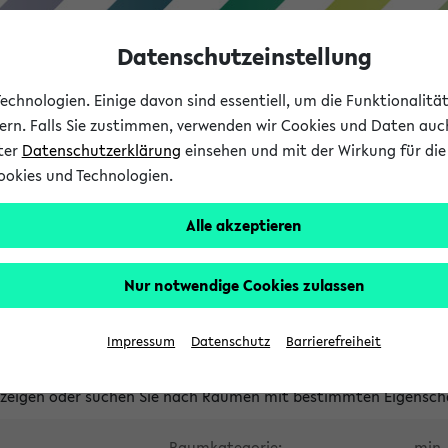
Datenschutzeinstellung
chnologien. Einige davon sind essentiell, um die Funktionalit
sern. Falls Sie zustimmen, verwenden wir Cookies und Daten auc
nter
Datenschutzerklärung
einsehen und mit der Wirkung für die 
ookies und Technologien.
Studium
Lehre
International
Alle akzeptieren
waltete Räume
Nur notwendige Cookies zulassen
tungsüberschneidungen
Raumüberschneidungen
Hinweise d
Impressum
Datenschutz
Barrierefreiheit
uni-bielefeld.de
anzeigen oder suchen Sie nach Räumen mit bestimmten Eigensch
Raumkategorie:
min. 