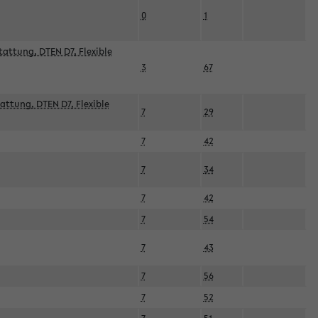
0
1
attung, DTEN D7, Flexible
3
67
attung, DTEN D7, Flexible
7
29
7
42
7
34
7
42
7
54
7
43
7
56
7
52