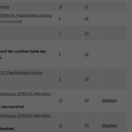
hlung
12
71
DTEN D7, Flexible Bestuhlung
6
46
rtwissenschaft
7
53
 auf der rechten Seite des
5
45
n
D7, Flexible Bestuhlung
2
29
sstattung, DTEN D7, Mikrofon,
12
90
Sitzplan
 barrierefrei
sstattung, DTEN D7, Mikrofon,
12
90
Sitzplan
Headset,