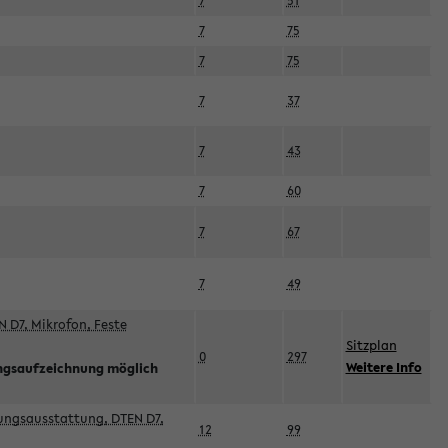
7
51
7
75
7
75
7
37
7
43
7
60
7
67
7
49
 D7, Mikrofon, Feste
Sitzplan
0
297
Weitere Info
ngsaufzeichnung möglich
esungsausstattung, DTEN D7,
12
99