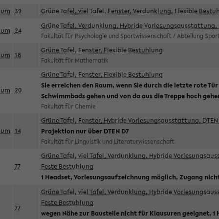
aum
39
Grüne Tafel, viel Tafel, Fenster, Verdunklung, Flexible Bestu
Grüne Tafel, Verdunklung, Hybride Vorlesungsausstattung, 
aum
24
Fakultät für Psychologie und Sportwissenschaft / Abteilung Spo
Grüne Tafel, Fenster, Flexible Bestuhlung
aum
18
Fakultät für Mathematik
Grüne Tafel, Fenster, Flexible Bestuhlung
Sie erreichen den Raum, wenn Sie durch die letzte rote Tür
aum
20
Schwimmbads gehen und von da aus die Treppe hoch gehe
Fakultät für Chemie
Grüne Tafel, Fenster, Hybride Vorlesungsausstattung, DTEN 
aum
14
Projektion nur über DTEN D7
Fakultät für Linguistik und Literaturwissenschaft
Grüne Tafel, viel Tafel, Verdunklung, Hybride Vorlesungsau
77
Feste Bestuhlung
1 Headset, Vorlesungsaufzeichnung möglich, Zugang nicht
Grüne Tafel, viel Tafel, Verdunklung, Hybride Vorlesungsau
Feste Bestuhlung
77
wegen Nähe zur Baustelle nicht für Klausuren geeignet, 1 