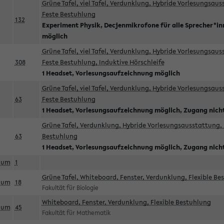
Grüne Tafel, viel Tafel, Verdunklung, Hybride Vorlesungsau
Feste Bestuhlung
132
Experiment Physik, Decjenmikrofone für alle Sprecher*i
möglich
Grüne Tafel, viel Tafel, Verdunklung, Hybride Vorlesungsau
308
Feste Bestuhlung, Induktive Hörschleife
1 Headset, Vorlesungsaufzeichnung möglich
Grüne Tafel, viel Tafel, Verdunklung, Hybride Vorlesungsau
63
Feste Bestuhlung
1 Headset, Vorlesungsaufzeichnung möglich, Zugang nicht
Grüne Tafel, Verdunklung, Hybride Vorlesungsausstattung, 
63
Bestuhlung
1 Headset, Vorlesungsaufzeichnung möglich, Zugang nicht
aum
1
Grüne Tafel, Whiteboard, Fenster, Verdunklung, Flexible Be
aum
18
Fakultät für Biologie
Whiteboard, Fenster, Verdunklung, Flexible Bestuhlung
aum
45
Fakultät für Mathematik