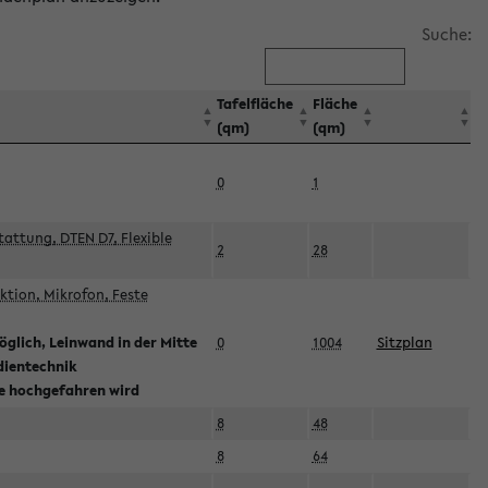
Suche:
Tafelfläche
Fläche
(qm)
(qm)
0
1
attung, DTEN D7, Flexible
2
28
tion, Mikrofon, Feste
glich, Leinwand in der Mitte
0
1004
Sitzplan
dientechnik
ie hochgefahren wird
8
48
8
64