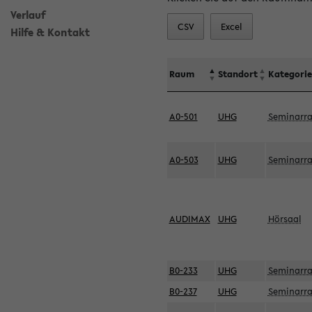
Verlauf
CSV
Excel
Hilfe & Kontakt
Raum
Standort
Kategorie
A0-501
UHG
Seminarr
A0-503
UHG
Seminarr
AUDIMAX
UHG
Hörsaal
B0-233
UHG
Seminarr
B0-237
UHG
Seminarr