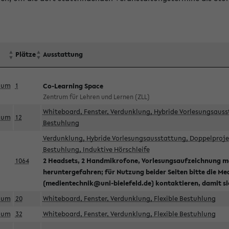
Plätze
Ausstattung
aum
1
Co-Learning Space
Zentrum für Lehren und Lernen (ZLL)
Whiteboard, Fenster, Verdunklung, Hybride Vorlesungsausst
aum
12
Bestuhlung
Verdunklung, Hybride Vorlesungsausstattung, Doppelprojek
Bestuhlung, Induktive Hörschleife
1064
2 Headsets, 2 Handmikrofone, Vorlesungsaufzeichnung mö
heruntergefahren; für Nutzung beider Seiten bitte die Me
(medientechnik@uni-bielefeld.de) kontaktieren, damit s
aum
20
Whiteboard, Fenster, Verdunklung, Flexible Bestuhlung
aum
32
Whiteboard, Fenster, Verdunklung, Flexible Bestuhlung