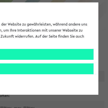
eKVV
ät der Website zu gewährleisten, während andere uns
h, um Ihre Interaktionen mit unserer Webseite zu
Zukunft widerrufen. Auf der Seite finden Sie auch
Meine Uni
EN
ANMELDEN
er zentralen Raumvergabe
aften:
Plätze:
max. Plätze: