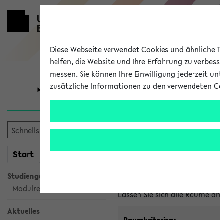
Diese Webseite verwendet Cookies und ähnliche Te
helfen, die Website und Ihre Erfahrung zu verbes
messen. Sie können Ihre Einwilligung jederzeit u
zusätzliche Informationen zu den verwendeten C
Universität
Forschung
Im eKVV ver
mein
Start
eKVV
Freie Räume und Veranstal
Studiengangsauswahl
Raumanfragen:
raumvergabe@
Modulrecherche
Lassen Sie sich alle Räume 
Aktuelles
Raumkriterien: