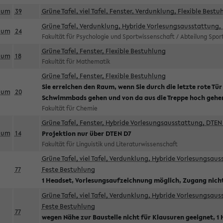
aum
39
Grüne Tafel, viel Tafel, Fenster, Verdunklung, Flexible Bestu
Grüne Tafel, Verdunklung, Hybride Vorlesungsausstattung, 
aum
24
Fakultät für Psychologie und Sportwissenschaft / Abteilung Spo
Grüne Tafel, Fenster, Flexible Bestuhlung
aum
18
Fakultät für Mathematik
Grüne Tafel, Fenster, Flexible Bestuhlung
Sie erreichen den Raum, wenn Sie durch die letzte rote Tür
aum
20
Schwimmbads gehen und von da aus die Treppe hoch gehe
Fakultät für Chemie
Grüne Tafel, Fenster, Hybride Vorlesungsausstattung, DTEN 
aum
14
Projektion nur über DTEN D7
Fakultät für Linguistik und Literaturwissenschaft
Grüne Tafel, viel Tafel, Verdunklung, Hybride Vorlesungsau
77
Feste Bestuhlung
1 Headset, Vorlesungsaufzeichnung möglich, Zugang nicht
Grüne Tafel, viel Tafel, Verdunklung, Hybride Vorlesungsau
Feste Bestuhlung
77
wegen Nähe zur Baustelle nicht für Klausuren geeignet, 1 