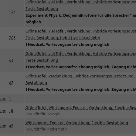
Grüne Tafel, viel Tafel, Verdunklung, Hybride Vorlesungsau
Feste Bestuhlung
132
Experiment Physik, Decjenmikrofone für alle Sprecher*i
möglich
Grüne Tafel, viel Tafel, Verdunklung, Hybride Vorlesungsau
308
Feste Bestuhlung, Induktive Hörschleife
1 Headset, Vorlesungsaufzeichnung möglich
Grüne Tafel, viel Tafel, Verdunklung, Hybride Vorlesungsau
63
Feste Bestuhlung
1 Headset, Vorlesungsaufzeichnung möglich, Zugang nicht
Grüne Tafel, Verdunklung, Hybride Vorlesungsausstattung, 
63
Bestuhlung
1 Headset, Vorlesungsaufzeichnung möglich, Zugang nicht
aum
1
Grüne Tafel, Whiteboard, Fenster, Verdunklung, Flexible Be
aum
18
Fakultät für Biologie
Whiteboard, Fenster, Verdunklung, Flexible Bestuhlung
aum
45
Fakultät für Mathematik