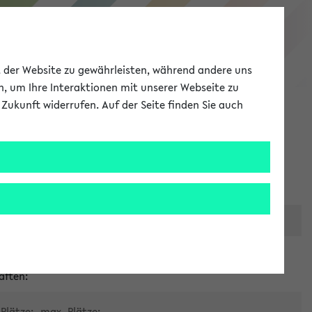
eKVV
ät der Website zu gewährleisten, während andere uns
h, um Ihre Interaktionen mit unserer Webseite zu
Zukunft widerrufen. Auf der Seite finden Sie auch
Meine Uni
EN
ANMELDEN
er zentralen Raumvergabe
aften:
Plätze:
max. Plätze: