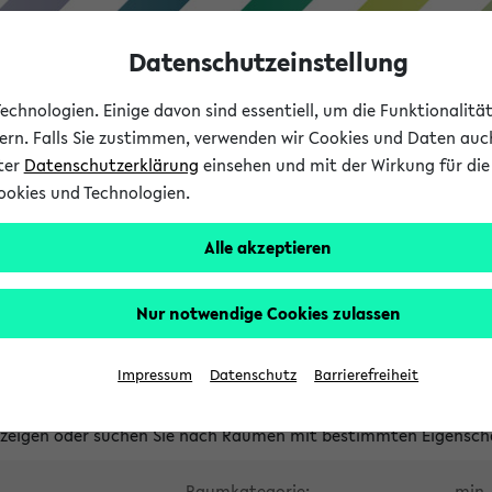
Datenschutzeinstellung
chnologien. Einige davon sind essentiell, um die Funktionalit
sern. Falls Sie zustimmen, verwenden wir Cookies und Daten auc
nter
Datenschutzerklärung
einsehen und mit der Wirkung für die 
ookies und Technologien.
Studium
Lehre
International
Alle akzeptieren
waltete Räume
Nur notwendige Cookies zulassen
tungsüberschneidungen
Raumüberschneidungen
Hinweise d
Impressum
Datenschutz
Barrierefreiheit
uni-bielefeld.de
anzeigen oder suchen Sie nach Räumen mit bestimmten Eigensch
Raumkategorie:
min. 