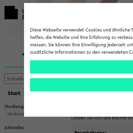
Diese Webseite verwendet Cookies und ähnliche Te
helfen, die Website und Ihre Erfahrung zu verbes
messen. Sie können Ihre Einwilligung jederzeit u
zusätzliche Informationen zu den verwendeten C
Universität
Forschung
Im eKVV ver
mein
Start
eKVV
Freie Räume und Veranstal
Studiengangsauswahl
Raumanfragen:
raumvergabe@
Modulrecherche
Lassen Sie sich alle Räume 
Aktuelles
Raumkriterien: