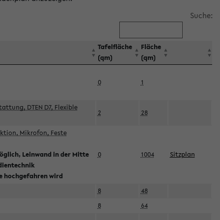
Suche:
Tafelfläche
Fläche
(qm)
(qm)
0
1
attung, DTEN D7, Flexible
2
28
tion, Mikrofon, Feste
glich, Leinwand in der Mitte
0
1004
Sitzplan
dientechnik
ie hochgefahren wird
8
48
8
64