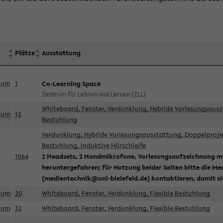
Plätze
Ausstattung
aum
1
Co-Learning Space
Zentrum für Lehren und Lernen (ZLL)
Whiteboard, Fenster, Verdunklung, Hybride Vorlesungsausst
aum
12
Bestuhlung
Verdunklung, Hybride Vorlesungsausstattung, Doppelprojek
Bestuhlung, Induktive Hörschleife
1064
2 Headsets, 2 Handmikrofone, Vorlesungsaufzeichnung mö
heruntergefahren; für Nutzung beider Seiten bitte die Me
(medientechnik@uni-bielefeld.de) kontaktieren, damit s
aum
20
Whiteboard, Fenster, Verdunklung, Flexible Bestuhlung
aum
32
Whiteboard, Fenster, Verdunklung, Flexible Bestuhlung