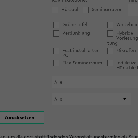
Hörsaal
Seminarraum
Grüne Tafel
Whiteboa
Verdunklung
Hybride
Vorlesung
tung
Fest installierter
Mikrofon
PC
Flex-Seminarraum
Induktive
Hörschlei
en, um die dort stattfindenden Veranstaltungstermine als Stu