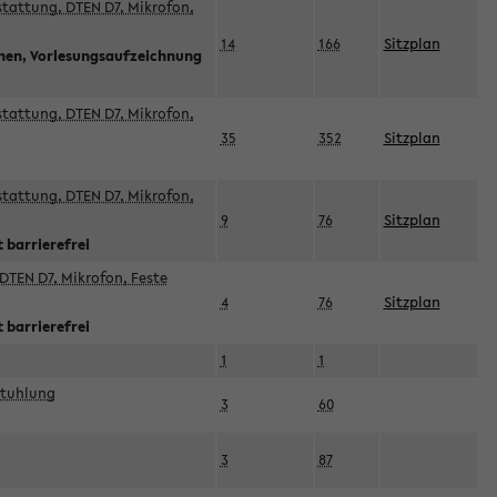
sstattung, DTEN D7, Mikrofon,
14
166
Sitzplan
nnen, Vorlesungsaufzeichnung
sstattung, DTEN D7, Mikrofon,
35
352
Sitzplan
sstattung, DTEN D7, Mikrofon,
9
76
Sitzplan
 barrierefrei
DTEN D7, Mikrofon, Feste
4
76
Sitzplan
 barrierefrei
1
1
stuhlung
3
60
3
87