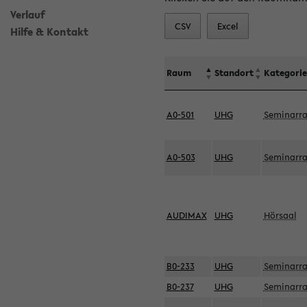
Verlauf
CSV
Excel
Hilfe & Kontakt
Raum
Standort
Kategorie
A0-501
UHG
Seminarr
A0-503
UHG
Seminarr
AUDIMAX
UHG
Hörsaal
B0-233
UHG
Seminarr
B0-237
UHG
Seminarr