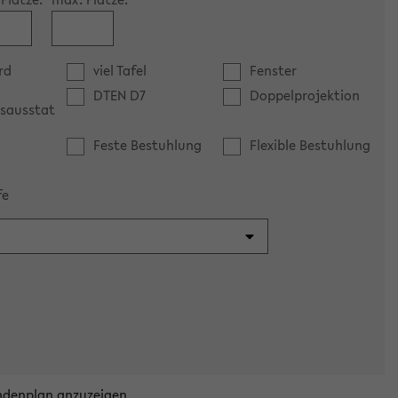
rd
viel Tafel
Fenster
DTEN D7
Doppelprojektion
sausstat
Feste Bestuhlung
Flexible Bestuhlung
fe
ndenplan anzuzeigen.