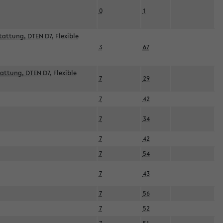
0
1
attung, DTEN D7, Flexible
3
67
attung, DTEN D7, Flexible
7
29
7
42
7
34
7
42
7
54
7
43
7
56
7
52