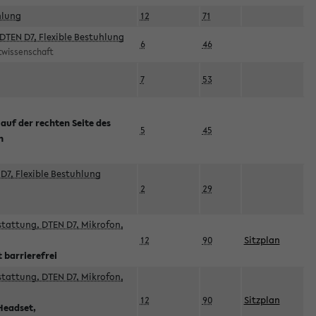
hlung
12
71
DTEN D7, Flexible Bestuhlung
6
46
rtwissenschaft
7
53
 auf der rechten Seite des
5
45
n
D7, Flexible Bestuhlung
2
29
sstattung, DTEN D7, Mikrofon,
12
90
Sitzplan
 barrierefrei
sstattung, DTEN D7, Mikrofon,
12
90
Sitzplan
Headset,