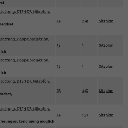
rei
sstattung, DTEN D7, Mikrofon,
14
238
Sitzplan
Headset,
sstattung, Doppelprojektion,
12
1
Sitzplan
lich
sstattung, Doppelprojektion,
12
1
Sitzplan
lich
sstattung, DTEN D7, Mikrofon,
35
443
Sitzplan
eadset,
sstattung, DTEN D7, Mikrofon,
14
130
Sitzplan
orlesungsaufzeichnung möglich