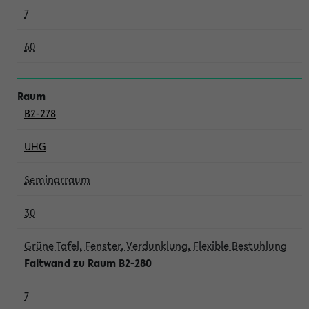
7
60
B2-278
UHG
Seminarraum
30
Grüne Tafel, Fenster, Verdunklung, Flexible Bestuhlung
Faltwand zu Raum B2-280
7