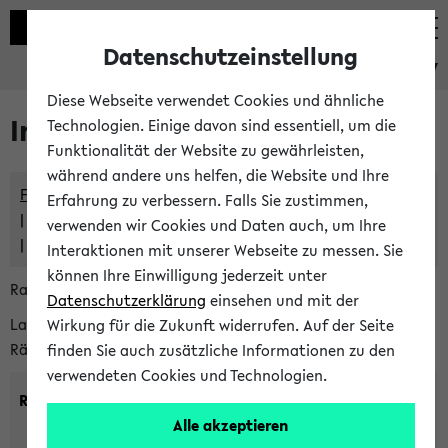
Datenschutzeinstellung
eKVV
Diese Webseite verwendet Cookies und ähnliche
Im eKVV verwaltete Räume
Technologien. Einige davon sind essentiell, um die
Funktionalität der Website zu gewährleisten,
während andere uns helfen, die Website und Ihre
Freie Räume und Veranstaltungsüberschneidungen
Erfahrung zu verbessern. Falls Sie zustimmen,
Raumüberschneidungen
verwenden wir Cookies und Daten auch, um Ihre
Hinweise der zentralen Raumvergabe
Interaktionen mit unserer Webseite zu messen. Sie
können Ihre Einwilligung jederzeit unter
Raumanfragen:
raumvergabe@uni-bielefeld.de
Datenschutzerklärung
einsehen und mit der
Lassen Sie sich alle Räume anzeigen oder suchen Sie nach
Wirkung für die Zukunft widerrufen. Auf der Seite
Räumen mit bestimmten Eigenschaften:
finden Sie auch zusätzliche Informationen zu den
verwendeten Cookies und Technologien.
Raumkriterien:
Alle akzeptieren
Raumkategorie:
min. Plätze: