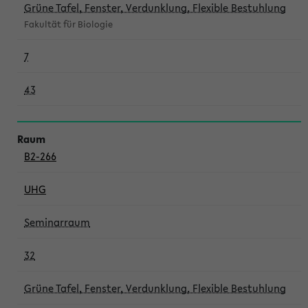
Grüne Tafel, Fenster, Verdunklung, Flexible Bestuhlung
Fakultät für Biologie
7
43
B2-266
UHG
Seminarraum
32
Grüne Tafel, Fenster, Verdunklung, Flexible Bestuhlung