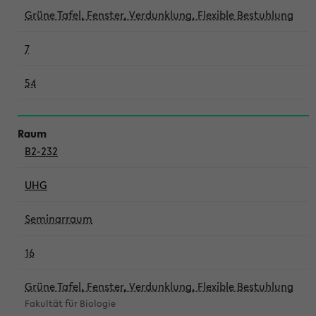
Grüne Tafel, Fenster, Verdunklung, Flexible Bestuhlung
7
54
B2-232
UHG
Seminarraum
16
Grüne Tafel, Fenster, Verdunklung, Flexible Bestuhlung
Fakultät für Biologie