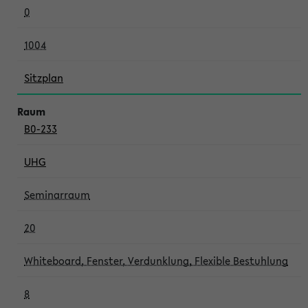
0
1004
Sitzplan
B0-233
UHG
Seminarraum
20
Whiteboard, Fenster, Verdunklung, Flexible Bestuhlung
8