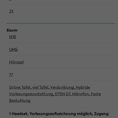
29
H10
UHG
Hörsaal
77
Grüne Tafel, viel Tafel, Verdunklung, Hybride
Vorlesungsausstattung, DTEN D7, Mikrofon, Feste
Bestuhlung
1 Headset, Vorlesungsaufzeichnung möglich, Zugang