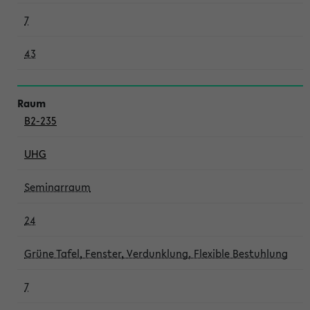
7
43
B2-235
UHG
Seminarraum
24
Grüne Tafel, Fenster, Verdunklung, Flexible Bestuhlung
7