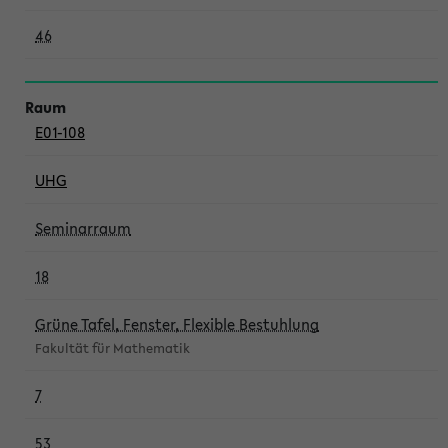
46
E01-108
UHG
Seminarraum
18
Grüne Tafel, Fenster, Flexible Bestuhlung
Fakultät für Mathematik
7
53