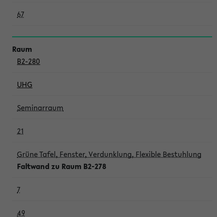
67
B2-280
UHG
Seminarraum
21
Grüne Tafel, Fenster, Verdunklung, Flexible Bestuhlung
Faltwand zu Raum B2-278
7
49