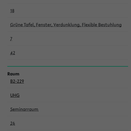
18
Grüne Tafel, Fenster, Verdunklung, Flexible Bestuhlung
7
42
B2-229
UHG
Seminarraum
26