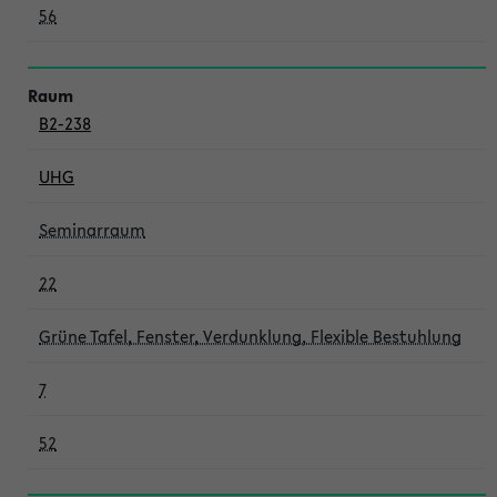
56
B2-238
UHG
Seminarraum
22
Grüne Tafel, Fenster, Verdunklung, Flexible Bestuhlung
7
52