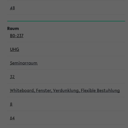
48
B0-237
UHG
Seminarraum
32
Whiteboard, Fenster, Verdunklung, Flexible Bestuhlung
8
64