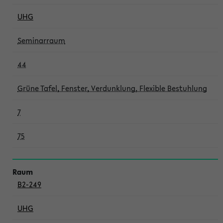
UHG
Seminarraum
44
Grüne Tafel, Fenster, Verdunklung, Flexible Bestuhlung
7
75
B2-249
UHG