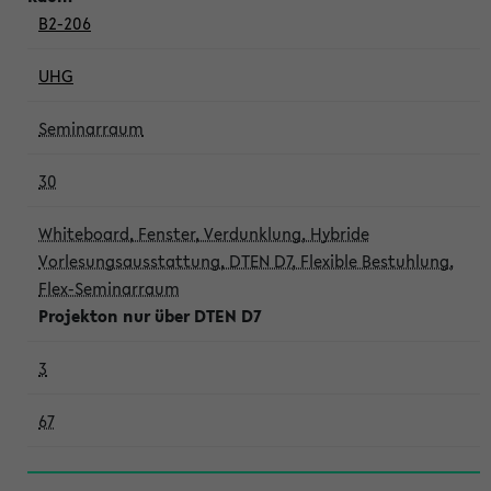
B2-206
UHG
Seminarraum
30
Whiteboard, Fenster, Verdunklung, Hybride
Vorlesungsausstattung, DTEN D7, Flexible Bestuhlung,
Flex-Seminarraum
Projekton nur über DTEN D7
3
67