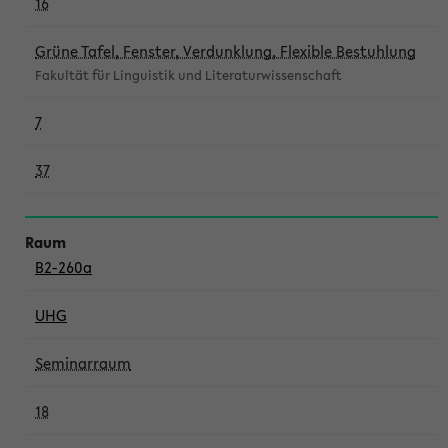
16
Grüne Tafel, Fenster, Verdunklung, Flexible Bestuhlung
Fakultät für Linguistik und Literaturwissenschaft
7
37
B2-260a
UHG
Seminarraum
18