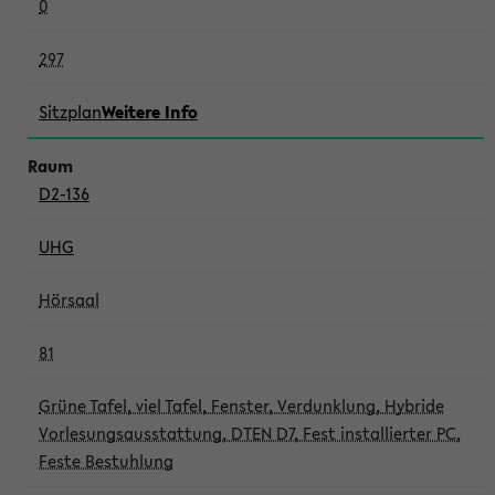
0
297
Sitzplan
Weitere Info
D2-136
UHG
Hörsaal
81
Grüne Tafel, viel Tafel, Fenster, Verdunklung, Hybride
Vorlesungsausstattung, DTEN D7, Fest installierter PC,
Feste Bestuhlung