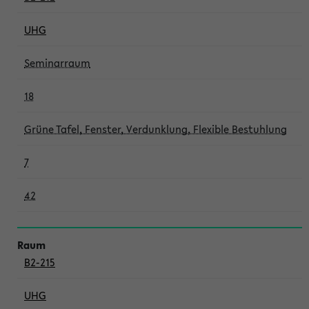
UHG
Seminarraum
18
Grüne Tafel, Fenster, Verdunklung, Flexible Bestuhlung
7
42
B2-215
UHG