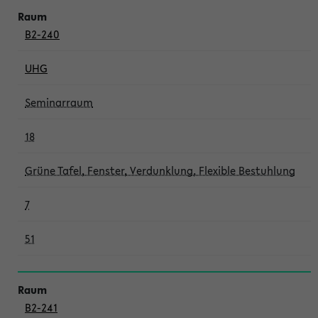
B2-240
UHG
Seminarraum
18
Grüne Tafel, Fenster, Verdunklung, Flexible Bestuhlung
7
51
B2-241