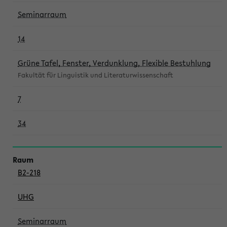
Seminarraum
14
Grüne Tafel, Fenster, Verdunklung, Flexible Bestuhlung
Fakultät für Linguistik und Literaturwissenschaft
7
34
B2-218
UHG
Seminarraum