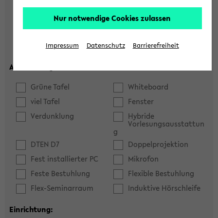
Hörsaal
Seminarraum
Nur notwendige Cookies zulassen
max. Plätze:
Impressum
Datenschutz
Barrierefreiheit
Ausstattung:
Grüne Tafel
Whiteboard
viel Tafel
Fenster
Verdunklung
Hybride
Vorlesungsausstattun
g
DTEN D7
Doppelprojektion
Fest installierter PC
Mikrofon
Feste Bestuhlung
Flexible Bestuhlung
Flex-Seminarraum
Induktive Hörschleife
Einrichtung: