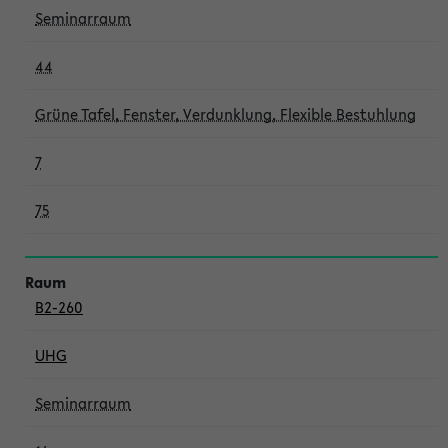
Seminarraum
44
Grüne Tafel, Fenster, Verdunklung, Flexible Bestuhlung
7
75
B2-260
UHG
Seminarraum