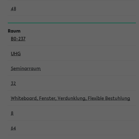
48
B0-237
UHG
Seminarraum
32
Whiteboard, Fenster, Verdunklung, Flexible Bestuhlung
8
64