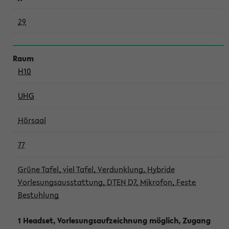
29
H10
UHG
Hörsaal
77
Grüne Tafel, viel Tafel, Verdunklung, Hybride
Vorlesungsausstattung, DTEN D7, Mikrofon, Feste
Bestuhlung
1 Headset, Vorlesungsaufzeichnung möglich, Zugang