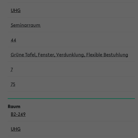
UHG
Seminarraum
44
Grüne Tafel, Fenster, Verdunklung, Flexible Bestuhlung
7
75
B2-249
UHG