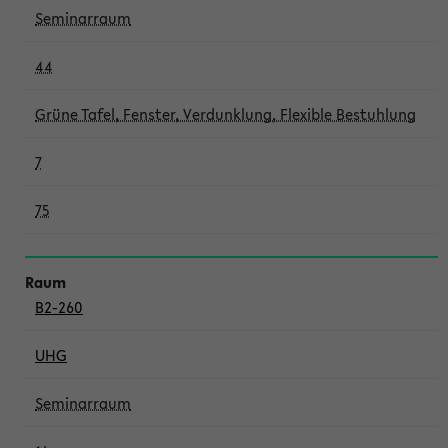
Seminarraum
44
Grüne Tafel, Fenster, Verdunklung, Flexible Bestuhlung
7
75
B2-260
UHG
Seminarraum