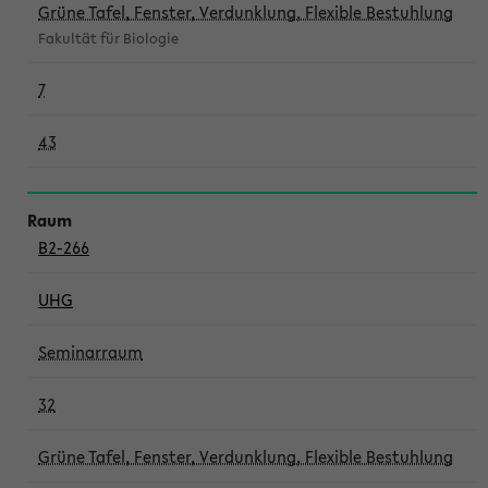
Grüne Tafel, Fenster, Verdunklung, Flexible Bestuhlung
Fakultät für Biologie
7
43
B2-266
UHG
Seminarraum
32
Grüne Tafel, Fenster, Verdunklung, Flexible Bestuhlung