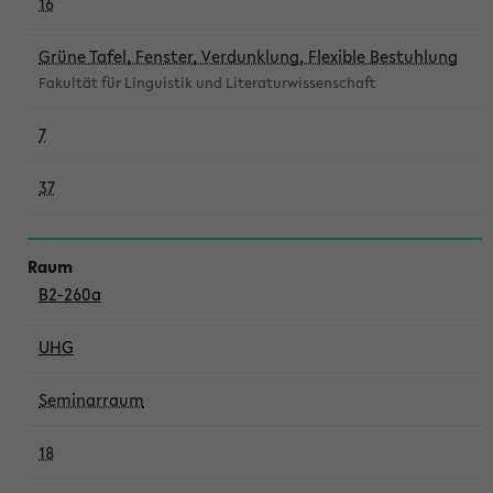
16
Grüne Tafel, Fenster, Verdunklung, Flexible Bestuhlung
Fakultät für Linguistik und Literaturwissenschaft
7
37
B2-260a
UHG
Seminarraum
18