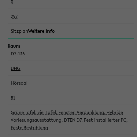
0
297
Sitzplan
Weitere Info
D2-136
UHG
Hörsaal
81
Grüne Tafel, viel Tafel, Fenster, Verdunklung, Hybride
Vorlesungsausstattung, DTEN D7, Fest installierter PC,
Feste Bestuhlung