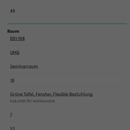
46
E01-108
UHG
Seminarraum
18
Grüne Tafel, Fenster, Flexible Bestuhlung
Fakultät für Mathematik
7
53