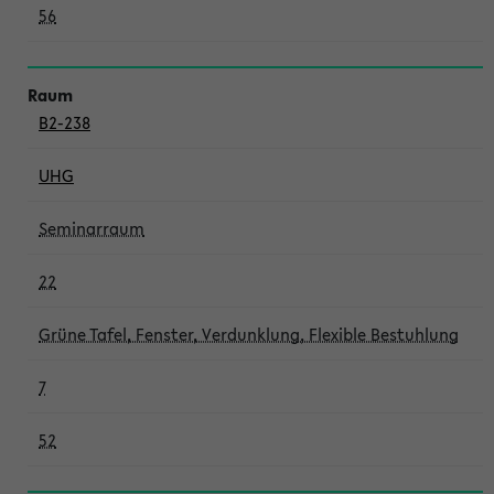
56
B2-238
UHG
Seminarraum
22
Grüne Tafel, Fenster, Verdunklung, Flexible Bestuhlung
7
52