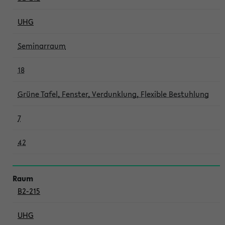
UHG
Seminarraum
18
Grüne Tafel, Fenster, Verdunklung, Flexible Bestuhlung
7
42
B2-215
UHG