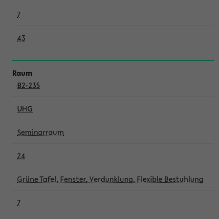
7
43
B2-235
UHG
Seminarraum
24
Grüne Tafel, Fenster, Verdunklung, Flexible Bestuhlung
7