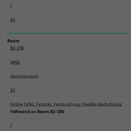
7
60
B2-278
UHG
Seminarraum
30
Grüne Tafel, Fenster, Verdunklung, Flexible Bestuhlung
Faltwand zu Raum B2-280
7