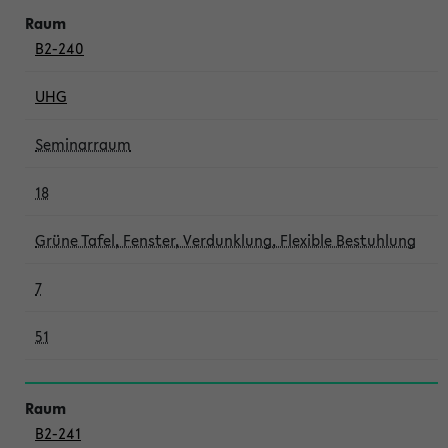
B2-240
UHG
Seminarraum
18
Grüne Tafel, Fenster, Verdunklung, Flexible Bestuhlung
7
51
B2-241