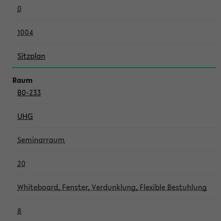
0
1004
Sitzplan
B0-233
UHG
Seminarraum
20
Whiteboard, Fenster, Verdunklung, Flexible Bestuhlung
8