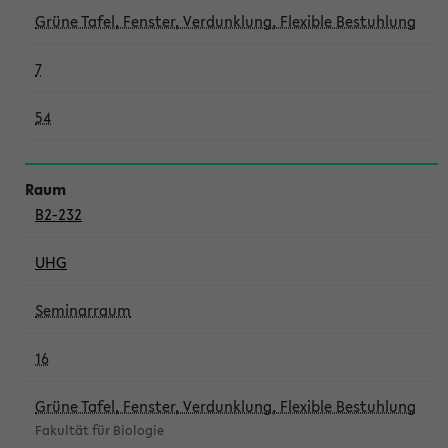
Grüne Tafel, Fenster, Verdunklung, Flexible Bestuhlung
7
54
B2-232
UHG
Seminarraum
16
Grüne Tafel, Fenster, Verdunklung, Flexible Bestuhlung
Fakultät für Biologie