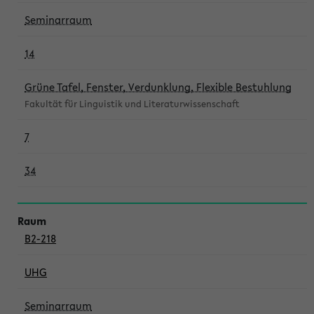
Seminarraum
14
Grüne Tafel, Fenster, Verdunklung, Flexible Bestuhlung
Fakultät für Linguistik und Literaturwissenschaft
7
34
B2-218
UHG
Seminarraum