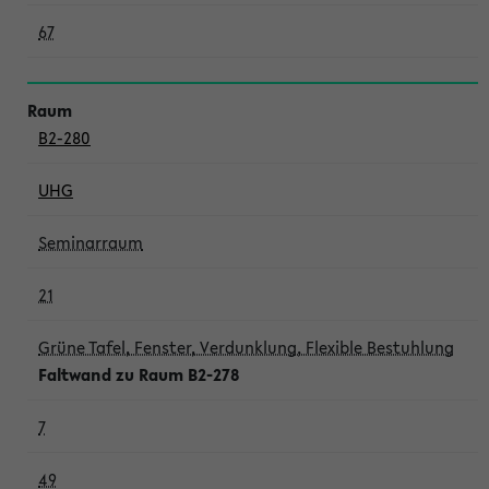
67
B2-280
UHG
Seminarraum
21
Grüne Tafel, Fenster, Verdunklung, Flexible Bestuhlung
Faltwand zu Raum B2-278
7
49