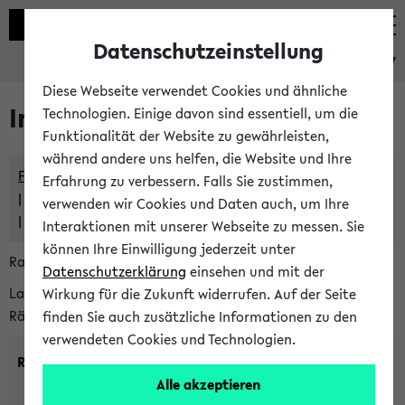
Datenschutzeinstellung
eKVV
Diese Webseite verwendet Cookies und ähnliche
Im eKVV verwaltete Räume
Technologien. Einige davon sind essentiell, um die
Funktionalität der Website zu gewährleisten,
während andere uns helfen, die Website und Ihre
Freie Räume und Veranstaltungsüberschneidungen
Erfahrung zu verbessern. Falls Sie zustimmen,
Raumüberschneidungen
verwenden wir Cookies und Daten auch, um Ihre
Hinweise der zentralen Raumvergabe
Interaktionen mit unserer Webseite zu messen. Sie
können Ihre Einwilligung jederzeit unter
Raumanfragen:
raumvergabe@uni-bielefeld.de
Datenschutzerklärung
einsehen und mit der
Lassen Sie sich alle Räume anzeigen oder suchen Sie nach
Wirkung für die Zukunft widerrufen. Auf der Seite
Räumen mit bestimmten Eigenschaften:
finden Sie auch zusätzliche Informationen zu den
verwendeten Cookies und Technologien.
Raumkriterien:
Alle akzeptieren
Raumkategorie:
min. Plätze: