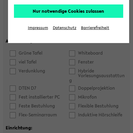
Hörsaal
Seminarraum
Nur notwendige Cookies zulassen
max. Plätze:
Impressum
Datenschutz
Barrierefreiheit
Ausstattung:
Grüne Tafel
Whiteboard
viel Tafel
Fenster
Verdunklung
Hybride
Vorlesungsausstattun
g
DTEN D7
Doppelprojektion
Fest installierter PC
Mikrofon
Feste Bestuhlung
Flexible Bestuhlung
Flex-Seminarraum
Induktive Hörschleife
Einrichtung: