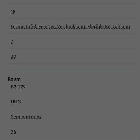
18
Grüne Tafel, Fenster, Verdunklung, Flexible Bestuhlung
7
42
B2-229
UHG
Seminarraum
26