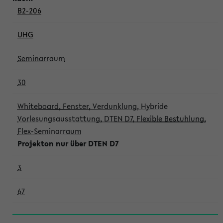
B2-206
UHG
Seminarraum
30
Whiteboard, Fenster, Verdunklung, Hybride
Vorlesungsausstattung, DTEN D7, Flexible Bestuhlung,
Flex-Seminarraum
Projekton nur über DTEN D7
3
67