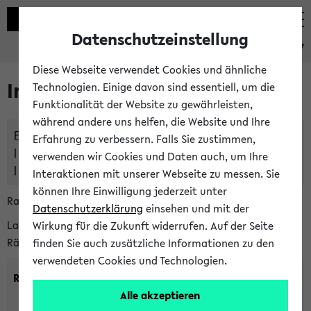
Datenschutzeinstellung
eKVV
Diese Webseite verwendet Cookies und ähnliche
Im eKVV verwaltete Räume
Technologien. Einige davon sind essentiell, um die
Funktionalität der Website zu gewährleisten,
während andere uns helfen, die Website und Ihre
Freie Räume und Veranstaltungsüberschneidungen
Erfahrung zu verbessern. Falls Sie zustimmen,
Raumüberschneidungen
verwenden wir Cookies und Daten auch, um Ihre
Hinweise der zentralen Raumvergabe
Interaktionen mit unserer Webseite zu messen. Sie
können Ihre Einwilligung jederzeit unter
Raumanfragen:
raumvergabe@uni-bielefeld.de
Datenschutzerklärung
einsehen und mit der
Lassen Sie sich alle Räume anzeigen oder suchen Sie nach
Wirkung für die Zukunft widerrufen. Auf der Seite
Räumen mit bestimmten Eigenschaften:
finden Sie auch zusätzliche Informationen zu den
verwendeten Cookies und Technologien.
Raumkriterien:
Alle akzeptieren
Raumkategorie:
min. Plätze: