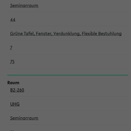
Seminarraum
44
Grüne Tafel, Fenster, Verdunklung, Flexible Bestuhlung
7
75
B2-260
UHG
Seminarraum