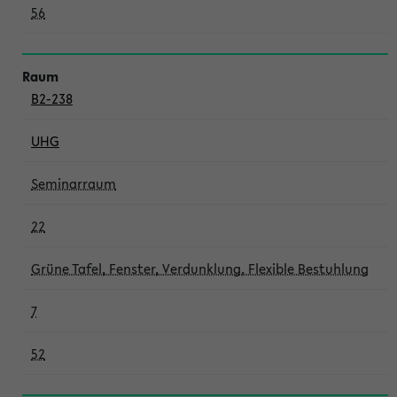
56
B2-238
UHG
Seminarraum
22
Grüne Tafel, Fenster, Verdunklung, Flexible Bestuhlung
7
52