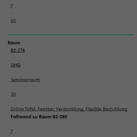
7
60
B2-278
UHG
Seminarraum
30
Grüne Tafel, Fenster, Verdunklung, Flexible Bestuhlung
Faltwand zu Raum B2-280
7