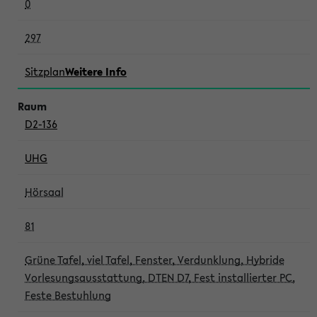
0
297
Sitzplan
Weitere Info
D2-136
UHG
Hörsaal
81
Grüne Tafel, viel Tafel, Fenster, Verdunklung, Hybride
Vorlesungsausstattung, DTEN D7, Fest installierter PC,
Feste Bestuhlung