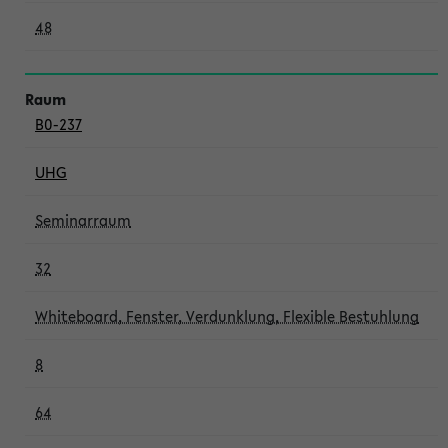
48
B0-237
UHG
Seminarraum
32
Whiteboard, Fenster, Verdunklung, Flexible Bestuhlung
8
64