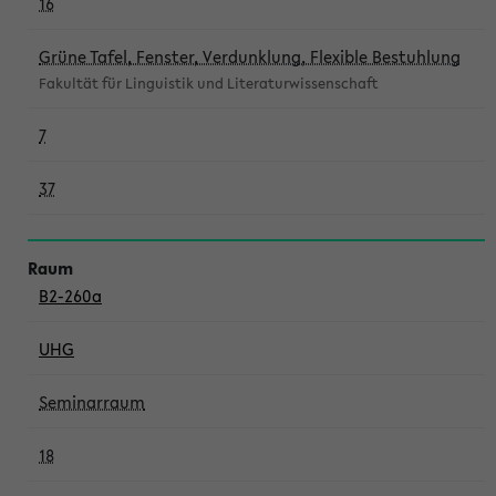
16
Grüne Tafel, Fenster, Verdunklung, Flexible Bestuhlung
Fakultät für Linguistik und Literaturwissenschaft
7
37
B2-260a
UHG
Seminarraum
18