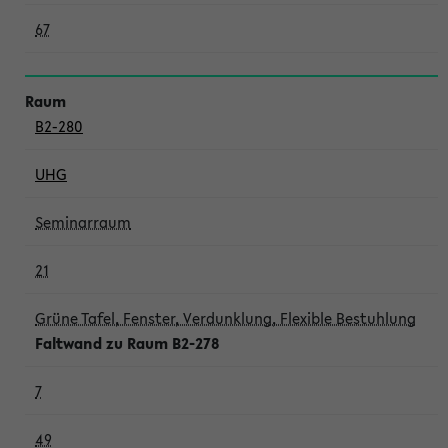
67
B2-280
UHG
Seminarraum
21
Grüne Tafel, Fenster, Verdunklung, Flexible Bestuhlung
Faltwand zu Raum B2-278
7
49