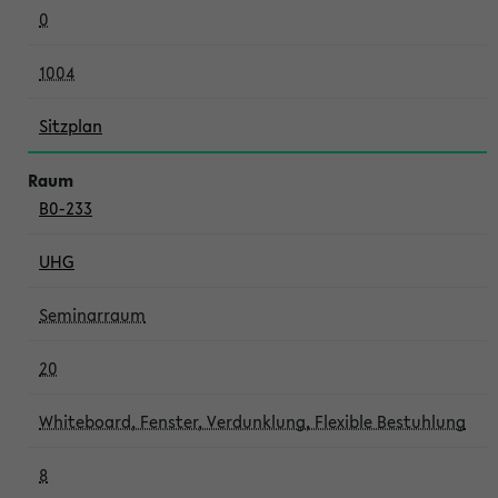
0
1004
Sitzplan
B0-233
UHG
Seminarraum
20
Whiteboard, Fenster, Verdunklung, Flexible Bestuhlung
8