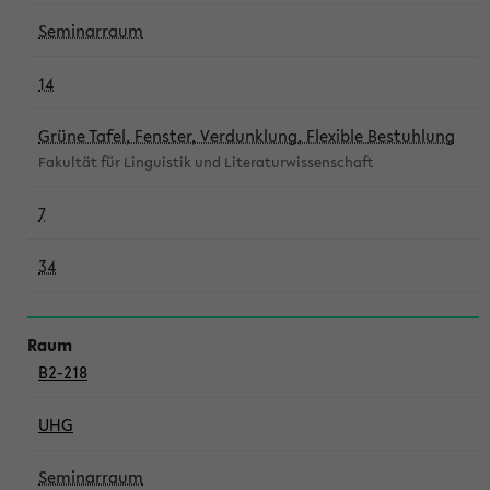
Seminarraum
14
Grüne Tafel, Fenster, Verdunklung, Flexible Bestuhlung
Fakultät für Linguistik und Literaturwissenschaft
7
34
B2-218
UHG
Seminarraum