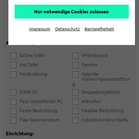
Hörsaal
Seminarraum
Nur notwendige Cookies zulassen
max. Plätze:
Impressum
Datenschutz
Barrierefreiheit
Ausstattung:
Grüne Tafel
Whiteboard
viel Tafel
Fenster
Verdunklung
Hybride
Vorlesungsausstattun
g
DTEN D7
Doppelprojektion
Fest installierter PC
Mikrofon
Feste Bestuhlung
Flexible Bestuhlung
Flex-Seminarraum
Induktive Hörschleife
Einrichtung: