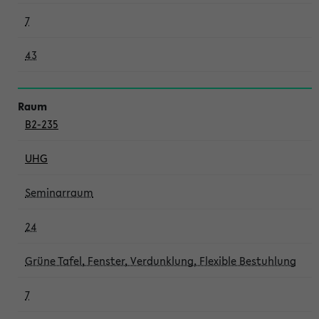
7
43
B2-235
UHG
Seminarraum
24
Grüne Tafel, Fenster, Verdunklung, Flexible Bestuhlung
7