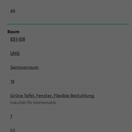
46
E01-108
UHG
Seminarraum
18
Grüne Tafel, Fenster, Flexible Bestuhlung
Fakultät für Mathematik
7
53