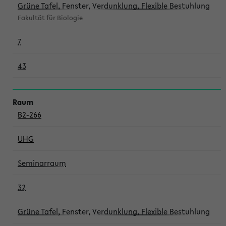
Grüne Tafel, Fenster, Verdunklung, Flexible Bestuhlung
Fakultät für Biologie
7
43
B2-266
UHG
Seminarraum
32
Grüne Tafel, Fenster, Verdunklung, Flexible Bestuhlung