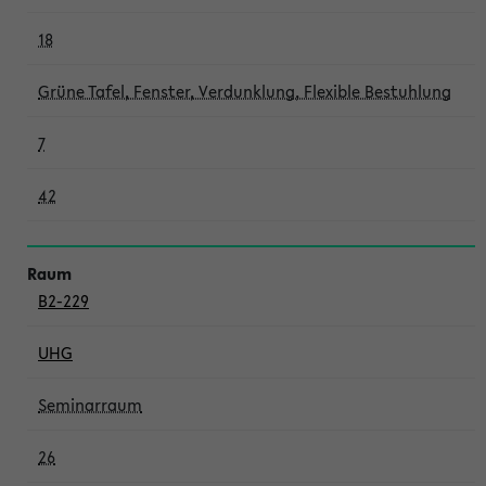
18
Grüne Tafel, Fenster, Verdunklung, Flexible Bestuhlung
7
42
B2-229
UHG
Seminarraum
26