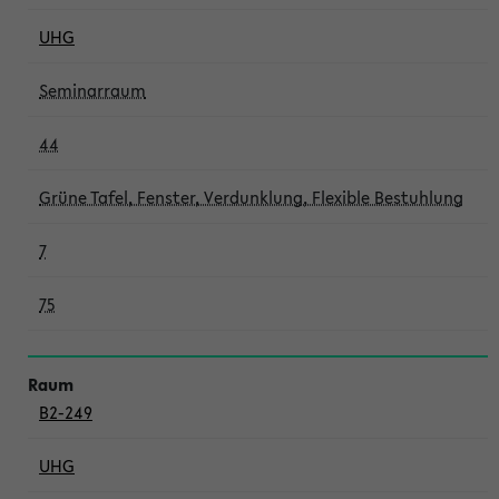
UHG
Seminarraum
44
Grüne Tafel, Fenster, Verdunklung, Flexible Bestuhlung
7
75
B2-249
UHG