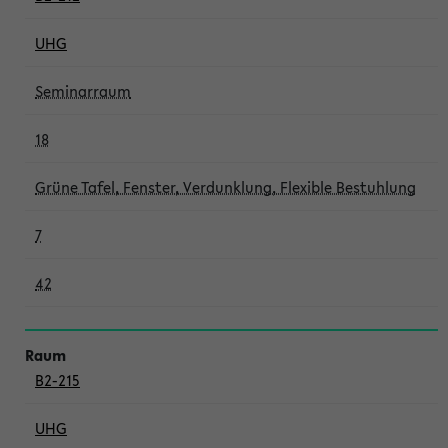
UHG
Seminarraum
18
Grüne Tafel, Fenster, Verdunklung, Flexible Bestuhlung
7
42
B2-215
UHG