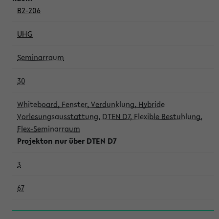
B2-206
UHG
Seminarraum
30
Whiteboard, Fenster, Verdunklung, Hybride
Vorlesungsausstattung, DTEN D7, Flexible Bestuhlung,
Flex-Seminarraum
Projekton nur über DTEN D7
3
67