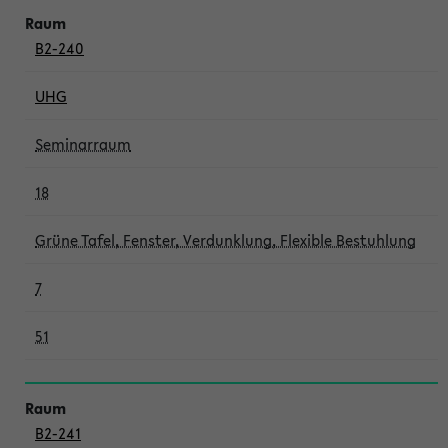
B2-240
UHG
Seminarraum
18
Grüne Tafel, Fenster, Verdunklung, Flexible Bestuhlung
7
51
B2-241