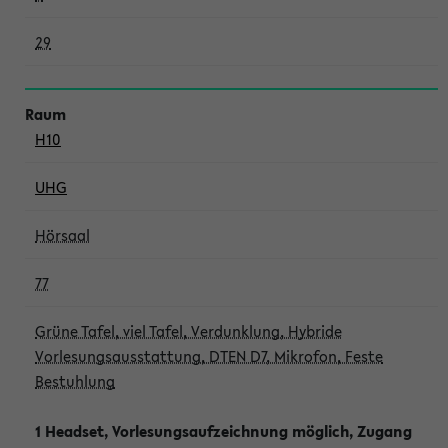
29
H10
UHG
Hörsaal
77
Grüne Tafel, viel Tafel, Verdunklung, Hybride
Vorlesungsausstattung, DTEN D7, Mikrofon, Feste
Bestuhlung
1 Headset, Vorlesungsaufzeichnung möglich, Zugang