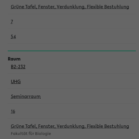
Grüne Tafel, Fenster, Verdunklung, Flexible Bestuhlung
7
54
B2-232
UHG
Seminarraum
16
Grüne Tafel, Fenster, Verdunklung, Flexible Bestuhlung
Fakultät für Biologie