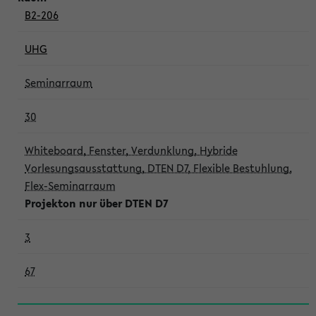
B2-206
UHG
Seminarraum
30
Whiteboard, Fenster, Verdunklung, Hybride
Vorlesungsausstattung, DTEN D7, Flexible Bestuhlung,
Flex-Seminarraum
Projekton nur über DTEN D7
3
67