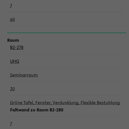
7
60
B2-278
UHG
Seminarraum
30
Grüne Tafel, Fenster, Verdunklung, Flexible Bestuhlung
Faltwand zu Raum B2-280
7