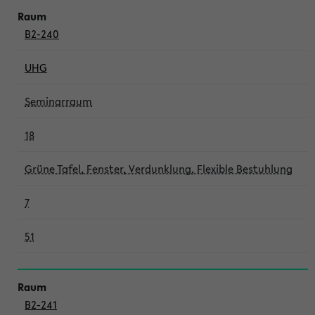
B2-240
UHG
Seminarraum
18
Grüne Tafel, Fenster, Verdunklung, Flexible Bestuhlung
7
51
B2-241