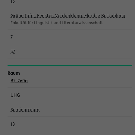
16
Grüne Tafel, Fenster, Verdunklung, Flexible Bestuhlung
Fakultät für Linguistik und Literaturwissenschaft
7
37
B2-260a
UHG
Seminarraum
18