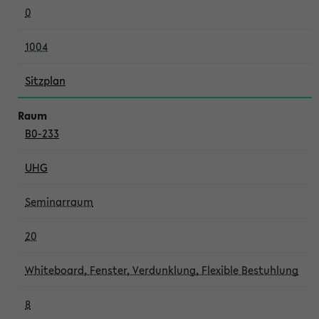
0
1004
Sitzplan
B0-233
UHG
Seminarraum
20
Whiteboard, Fenster, Verdunklung, Flexible Bestuhlung
8