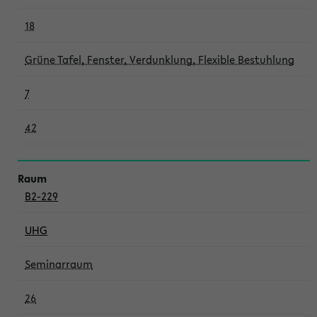
18
Grüne Tafel, Fenster, Verdunklung, Flexible Bestuhlung
7
42
B2-229
UHG
Seminarraum
26