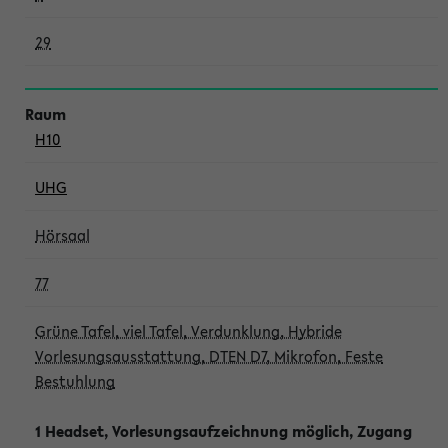
29
H10
UHG
Hörsaal
77
Grüne Tafel, viel Tafel, Verdunklung, Hybride
Vorlesungsausstattung, DTEN D7, Mikrofon, Feste
Bestuhlung
1 Headset, Vorlesungsaufzeichnung möglich, Zugang