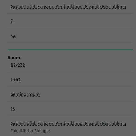
Grüne Tafel, Fenster, Verdunklung, Flexible Bestuhlung
7
54
B2-232
UHG
Seminarraum
16
Grüne Tafel, Fenster, Verdunklung, Flexible Bestuhlung
Fakultät für Biologie