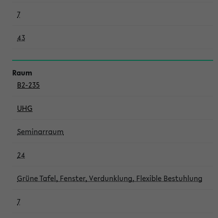
7
43
B2-235
UHG
Seminarraum
24
Grüne Tafel, Fenster, Verdunklung, Flexible Bestuhlung
7