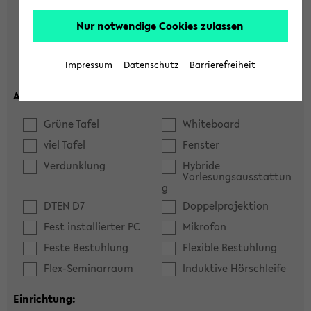
Hörsaal
Seminarraum
Nur notwendige Cookies zulassen
max. Plätze:
Impressum
Datenschutz
Barrierefreiheit
Ausstattung:
Grüne Tafel
Whiteboard
viel Tafel
Fenster
Verdunklung
Hybride
Vorlesungsausstattun
g
DTEN D7
Doppelprojektion
Fest installierter PC
Mikrofon
Feste Bestuhlung
Flexible Bestuhlung
Flex-Seminarraum
Induktive Hörschleife
Einrichtung: