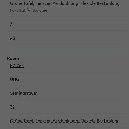
Grüne Tafel, Fenster, Verdunklung, Flexible Bestuhlung
Fakultät für Biologie
7
43
B2-266
UHG
Seminarraum
32
Grüne Tafel, Fenster, Verdunklung, Flexible Bestuhlung