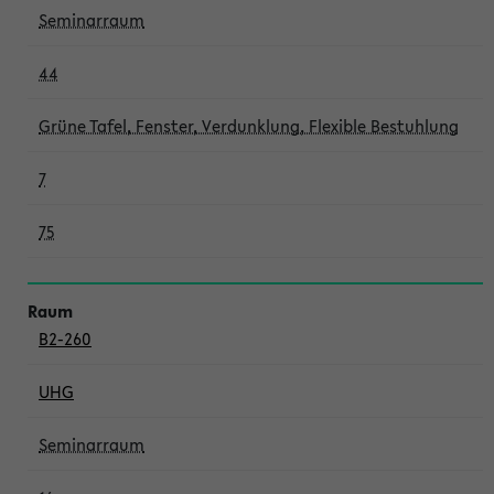
Seminarraum
44
Grüne Tafel, Fenster, Verdunklung, Flexible Bestuhlung
7
75
B2-260
UHG
Seminarraum