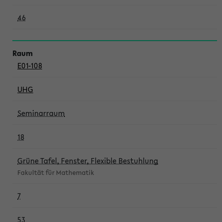
46
E01-108
UHG
Seminarraum
18
Grüne Tafel, Fenster, Flexible Bestuhlung
Fakultät für Mathematik
7
53