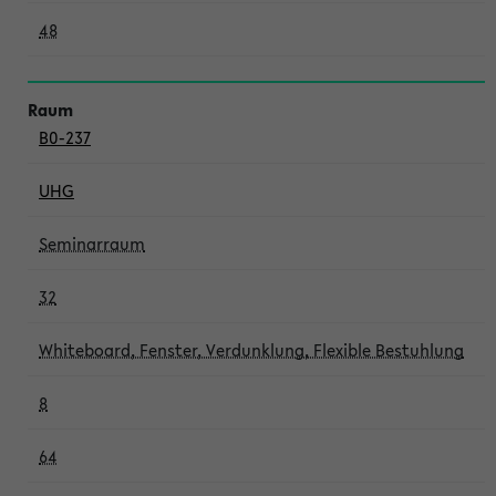
48
B0-237
UHG
Seminarraum
32
Whiteboard, Fenster, Verdunklung, Flexible Bestuhlung
8
64