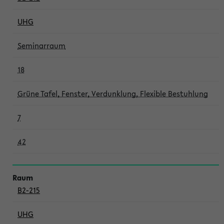
UHG
Seminarraum
18
Grüne Tafel, Fenster, Verdunklung, Flexible Bestuhlung
7
42
B2-215
UHG