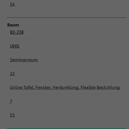
56
B2-238
UHG
Seminarraum
22
Grüne Tafel, Fenster, Verdunklung, Flexible Bestuhlung
7
52