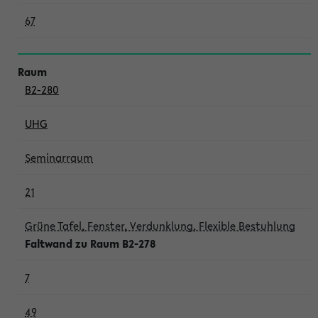
67
B2-280
UHG
Seminarraum
21
Grüne Tafel, Fenster, Verdunklung, Flexible Bestuhlung
Faltwand zu Raum B2-278
7
49