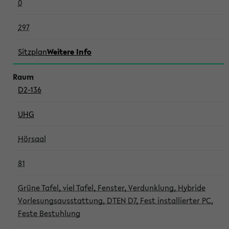
0
297
Sitzplan
Weitere Info
D2-136
UHG
Hörsaal
81
Grüne Tafel, viel Tafel, Fenster, Verdunklung, Hybride
Vorlesungsausstattung, DTEN D7, Fest installierter PC,
Feste Bestuhlung