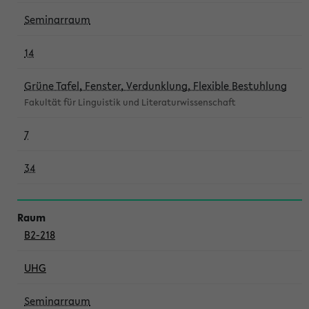
Seminarraum
14
Grüne Tafel, Fenster, Verdunklung, Flexible Bestuhlung
Fakultät für Linguistik und Literaturwissenschaft
7
34
B2-218
UHG
Seminarraum