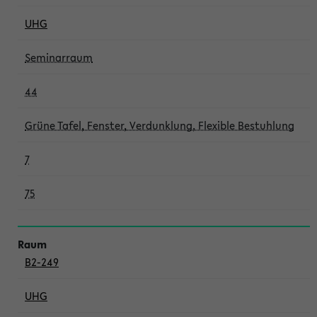
UHG
Seminarraum
44
Grüne Tafel, Fenster, Verdunklung, Flexible Bestuhlung
7
75
B2-249
UHG