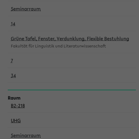
Seminarraum
14
Grüne Tafel, Fenster, Verdunklung, Flexible Bestuhlung
Fakultät für Linguistik und Literaturwissenschaft
7
34
B2-218
UHG
Seminarraum