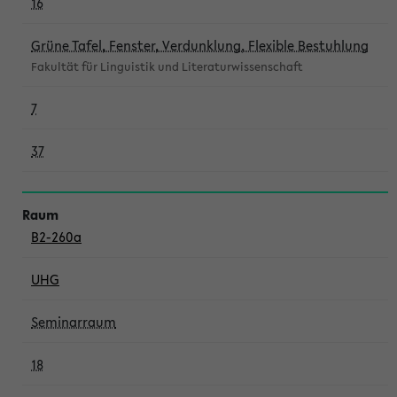
16
Grüne Tafel, Fenster, Verdunklung, Flexible Bestuhlung
Fakultät für Linguistik und Literaturwissenschaft
7
37
B2-260a
UHG
Seminarraum
18