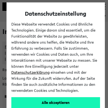
Datenschutzeinstellung
eKVV
Diese Webseite verwendet Cookies und ähnliche
Im eKVV verwaltete Räume
Technologien. Einige davon sind essentiell, um die
Funktionalität der Website zu gewährleisten,
während andere uns helfen, die Website und Ihre
Freie Räume und Veranstaltungsüberschneidungen
Erfahrung zu verbessern. Falls Sie zustimmen,
Raumüberschneidungen
verwenden wir Cookies und Daten auch, um Ihre
Hinweise der zentralen Raumvergabe
Interaktionen mit unserer Webseite zu messen. Sie
können Ihre Einwilligung jederzeit unter
Raumanfragen:
raumvergabe@uni-bielefeld.de
Datenschutzerklärung
einsehen und mit der
Lassen Sie sich alle Räume anzeigen oder suchen Sie nach
Wirkung für die Zukunft widerrufen. Auf der Seite
Räumen mit bestimmten Eigenschaften:
finden Sie auch zusätzliche Informationen zu den
verwendeten Cookies und Technologien.
Raumkriterien:
Alle akzeptieren
Raumkategorie:
min. Plätze: