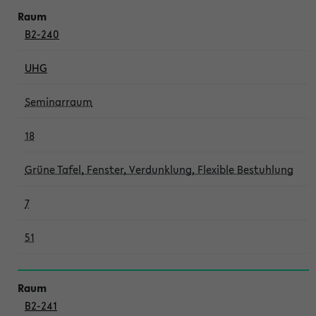
B2-240
UHG
Seminarraum
18
Grüne Tafel, Fenster, Verdunklung, Flexible Bestuhlung
7
51
B2-241