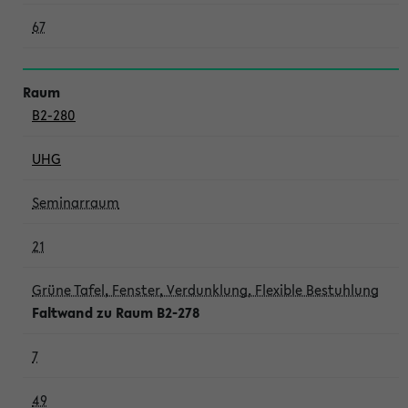
67
B2-280
UHG
Seminarraum
21
Grüne Tafel, Fenster, Verdunklung, Flexible Bestuhlung
Faltwand zu Raum B2-278
7
49