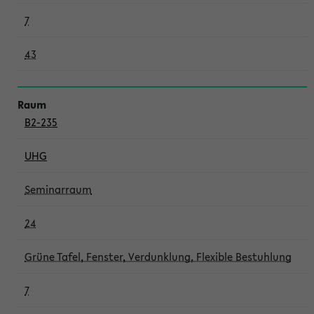
7
43
B2-235
UHG
Seminarraum
24
Grüne Tafel, Fenster, Verdunklung, Flexible Bestuhlung
7