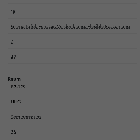
18
Grüne Tafel, Fenster, Verdunklung, Flexible Bestuhlung
7
42
B2-229
UHG
Seminarraum
26