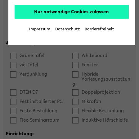
Hörsaal
Seminarraum
Nur notwendige Cookies zulassen
max. Plätze:
Impressum
Datenschutz
Barrierefreiheit
Ausstattung:
Grüne Tafel
Whiteboard
viel Tafel
Fenster
Verdunklung
Hybride
Vorlesungsausstattun
g
DTEN D7
Doppelprojektion
Fest installierter PC
Mikrofon
Feste Bestuhlung
Flexible Bestuhlung
Flex-Seminarraum
Induktive Hörschleife
Einrichtung: