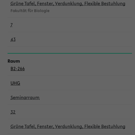
Grüne Tafel, Fenster, Verdunklung, Flexible Bestuhlung
Fakultät für Biologie
7
43
B2-266
UHG
Seminarraum
32
Grüne Tafel, Fenster, Verdunklung, Flexible Bestuhlung