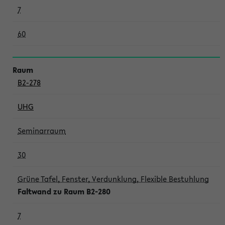
7
60
B2-278
UHG
Seminarraum
30
Grüne Tafel, Fenster, Verdunklung, Flexible Bestuhlung
Faltwand zu Raum B2-280
7