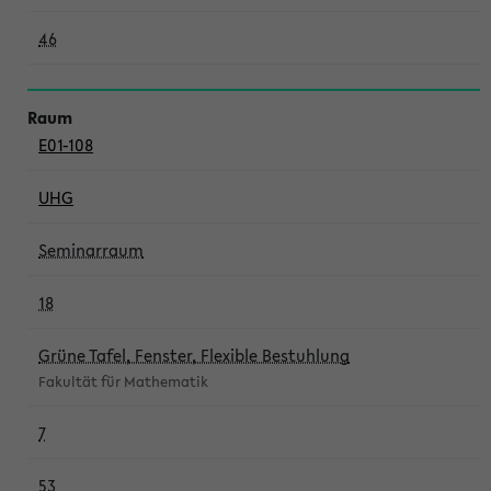
46
E01-108
UHG
Seminarraum
18
Grüne Tafel, Fenster, Flexible Bestuhlung
Fakultät für Mathematik
7
53