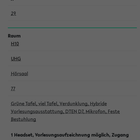
29
H10
UHG
Hörsaal
77
Grüne Tafel, viel Tafel, Verdunklung, Hybride
Vorlesungsausstattung, DTEN D7, Mikrofon, Feste
Bestuhlung
1 Headset, Vorlesungsaufzeichnung möglich, Zugang