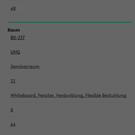
48
B0-237
UHG
Seminarraum
32
Whiteboard, Fenster, Verdunklung, Flexible Bestuhlung
8
64