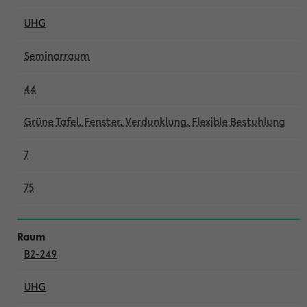
UHG
Seminarraum
44
Grüne Tafel, Fenster, Verdunklung, Flexible Bestuhlung
7
75
B2-249
UHG