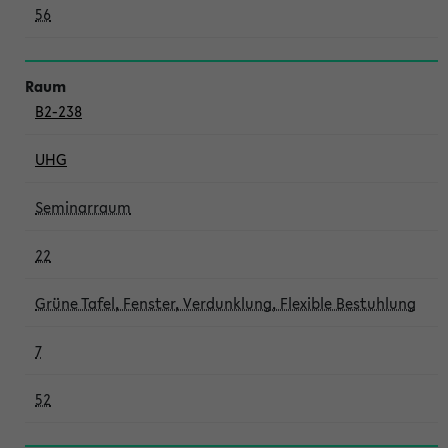
56
B2-238
UHG
Seminarraum
22
Grüne Tafel, Fenster, Verdunklung, Flexible Bestuhlung
7
52