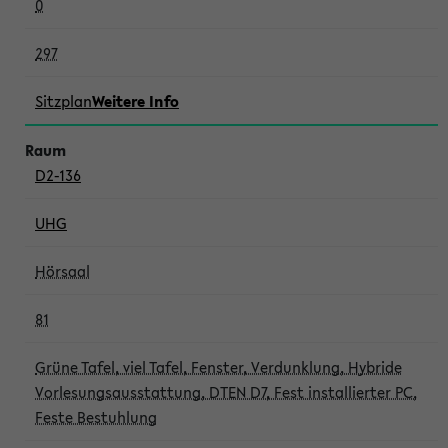
0
297
Sitzplan
Weitere Info
D2-136
UHG
Hörsaal
81
Grüne Tafel, viel Tafel, Fenster, Verdunklung, Hybride
Vorlesungsausstattung, DTEN D7, Fest installierter PC,
Feste Bestuhlung