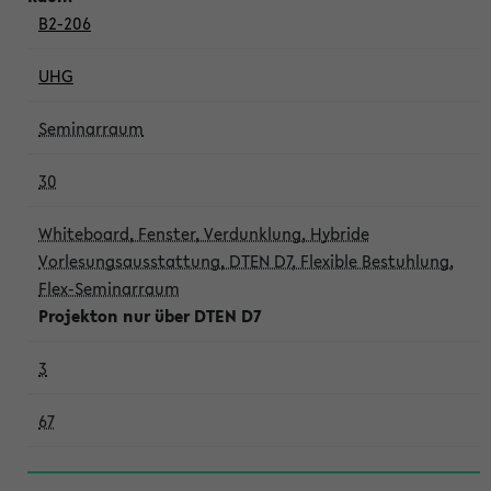
B2-206
UHG
Seminarraum
30
Whiteboard, Fenster, Verdunklung, Hybride
Vorlesungsausstattung, DTEN D7, Flexible Bestuhlung,
Flex-Seminarraum
Projekton nur über DTEN D7
3
67