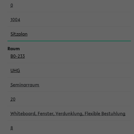
0
1004
Sitzplan
B0-233
UHG
Seminarraum
20
Whiteboard, Fenster, Verdunklung, Flexible Bestuhlung
8