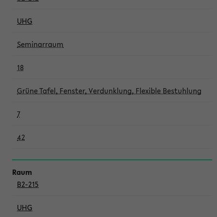
UHG
Seminarraum
18
Grüne Tafel, Fenster, Verdunklung, Flexible Bestuhlung
7
42
B2-215
UHG