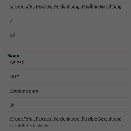
Grüne Tafel, Fenster, Verdunklung, Flexible Bestuhlung
7
54
B2-232
UHG
Seminarraum
16
Grüne Tafel, Fenster, Verdunklung, Flexible Bestuhlung
Fakultät für Biologie