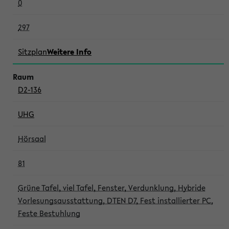
0
297
Sitzplan
Weitere Info
D2-136
UHG
Hörsaal
81
Grüne Tafel, viel Tafel, Fenster, Verdunklung, Hybride
Vorlesungsausstattung, DTEN D7, Fest installierter PC,
Feste Bestuhlung