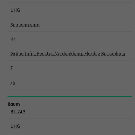
UHG
Seminarraum
44
Grüne Tafel, Fenster, Verdunklung, Flexible Bestuhlung
7
75
B2-249
UHG