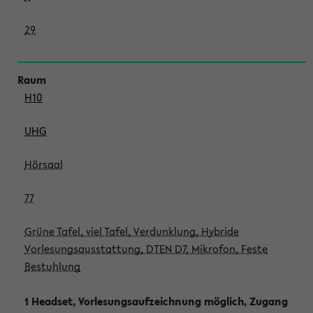
29
H10
UHG
Hörsaal
77
Grüne Tafel, viel Tafel, Verdunklung, Hybride
Vorlesungsausstattung, DTEN D7, Mikrofon, Feste
Bestuhlung
1 Headset, Vorlesungsaufzeichnung möglich, Zugang