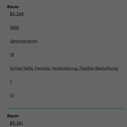
B2-240
UHG
Seminarraum
18
Grüne Tafel, Fenster, Verdunklung, Flexible Bestuhlung
7
51
B2-241