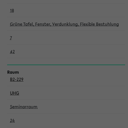
18
Grüne Tafel, Fenster, Verdunklung, Flexible Bestuhlung
7
42
B2-229
UHG
Seminarraum
26