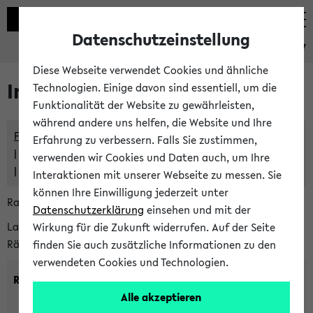
Datenschutzeinstellung
eKVV
Diese Webseite verwendet Cookies und ähnliche
Im eKVV verwaltete Räume
Technologien. Einige davon sind essentiell, um die
Funktionalität der Website zu gewährleisten,
während andere uns helfen, die Website und Ihre
Freie Räume und Veranstaltungsüberschneidungen
Erfahrung zu verbessern. Falls Sie zustimmen,
Raumüberschneidungen
verwenden wir Cookies und Daten auch, um Ihre
Hinweise der zentralen Raumvergabe
Interaktionen mit unserer Webseite zu messen. Sie
können Ihre Einwilligung jederzeit unter
Raumanfragen:
raumvergabe@uni-bielefeld.de
Datenschutzerklärung
einsehen und mit der
Lassen Sie sich alle Räume anzeigen oder suchen Sie nach
Wirkung für die Zukunft widerrufen. Auf der Seite
Räumen mit bestimmten Eigenschaften:
finden Sie auch zusätzliche Informationen zu den
verwendeten Cookies und Technologien.
Raumkriterien:
Alle akzeptieren
Raumkategorie:
min. Plätze: