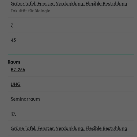
Grüne Tafel, Fenster, Verdunklung, Flexible Bestuhlung
Fakultät für Biologie
7
43
B2-266
UHG
Seminarraum
32
Grüne Tafel, Fenster, Verdunklung, Flexible Bestuhlung