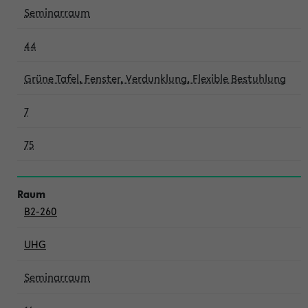
Seminarraum
44
Grüne Tafel, Fenster, Verdunklung, Flexible Bestuhlung
7
75
B2-260
UHG
Seminarraum