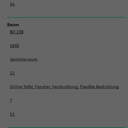
56
B2-238
UHG
Seminarraum
22
Grüne Tafel, Fenster, Verdunklung, Flexible Bestuhlung
7
52