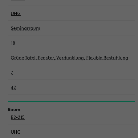
UHG
Seminarraum
18
Grüne Tafel, Fenster, Verdunklung, Flexible Bestuhlung
7
42
B2-215
UHG