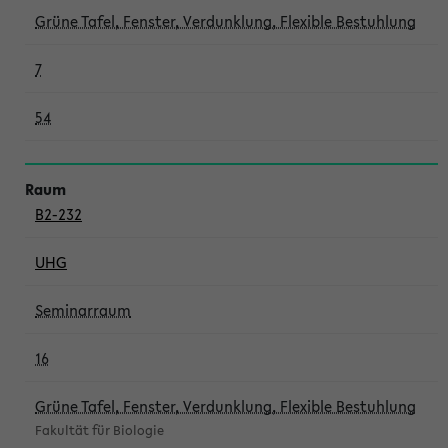
Grüne Tafel, Fenster, Verdunklung, Flexible Bestuhlung
7
54
B2-232
UHG
Seminarraum
16
Grüne Tafel, Fenster, Verdunklung, Flexible Bestuhlung
Fakultät für Biologie