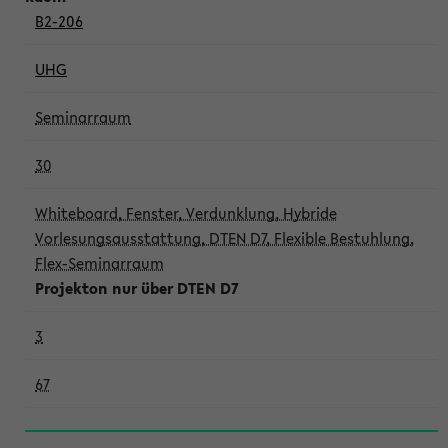
B2-206
UHG
Seminarraum
30
Whiteboard, Fenster, Verdunklung, Hybride
Vorlesungsausstattung, DTEN D7, Flexible Bestuhlung,
Flex-Seminarraum
Projekton nur über DTEN D7
3
67