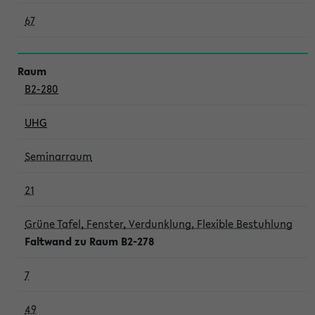
67
B2-280
UHG
Seminarraum
21
Grüne Tafel, Fenster, Verdunklung, Flexible Bestuhlung
Faltwand zu Raum B2-278
7
49