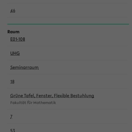
46
E01-108
UHG
Seminarraum
18
Grüne Tafel, Fenster, Flexible Bestuhlung
Fakultät für Mathematik
7
53