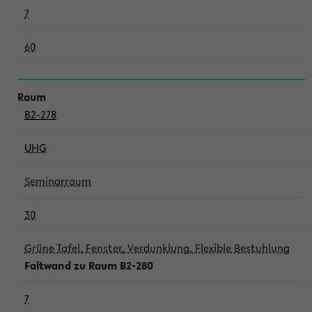
7
60
B2-278
UHG
Seminarraum
30
Grüne Tafel, Fenster, Verdunklung, Flexible Bestuhlung
Faltwand zu Raum B2-280
7