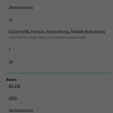
Seminarraum
14
Grüne Tafel, Fenster, Verdunklung, Flexible Bestuhlung
Fakultät für Linguistik und Literaturwissenschaft
7
34
B2-218
UHG
Seminarraum