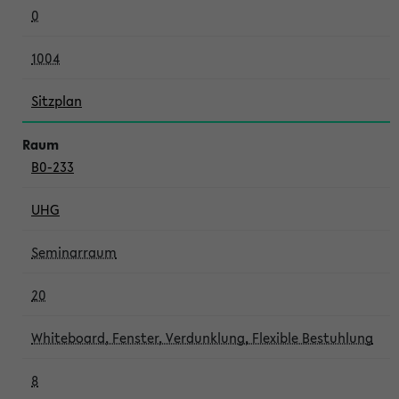
0
1004
Sitzplan
B0-233
UHG
Seminarraum
20
Whiteboard, Fenster, Verdunklung, Flexible Bestuhlung
8