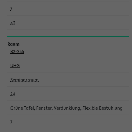
7
43
B2-235
UHG
Seminarraum
24
Grüne Tafel, Fenster, Verdunklung, Flexible Bestuhlung
7