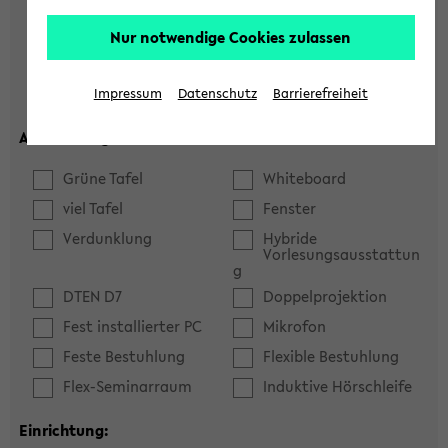
Hörsaal
Seminarraum
Nur notwendige Cookies zulassen
max. Plätze:
Impressum
Datenschutz
Barrierefreiheit
Ausstattung:
Grüne Tafel
Whiteboard
viel Tafel
Fenster
Verdunklung
Hybride
Vorlesungsausstattun
g
DTEN D7
Doppelprojektion
Fest installierter PC
Mikrofon
Feste Bestuhlung
Flexible Bestuhlung
Flex-Seminarraum
Induktive Hörschleife
Einrichtung: