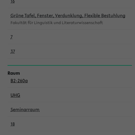
16
Grüne Tafel, Fenster, Verdunklung, Flexible Bestuhlung
Fakultät für Linguistik und Literaturwissenschaft
7
37
B2-260a
UHG
Seminarraum
18