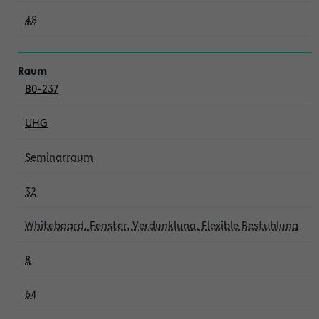
48
B0-237
UHG
Seminarraum
32
Whiteboard, Fenster, Verdunklung, Flexible Bestuhlung
8
64