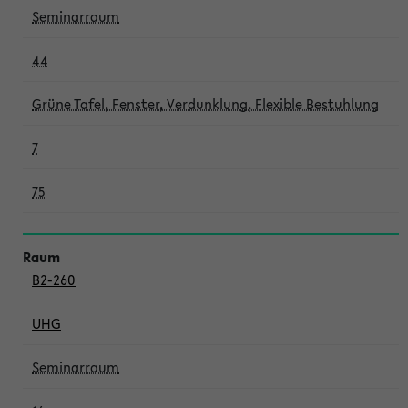
Seminarraum
44
Grüne Tafel, Fenster, Verdunklung, Flexible Bestuhlung
7
75
B2-260
UHG
Seminarraum