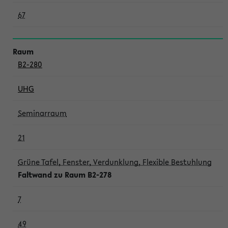
67
B2-280
UHG
Seminarraum
21
Grüne Tafel, Fenster, Verdunklung, Flexible Bestuhlung
Faltwand zu Raum B2-278
7
49