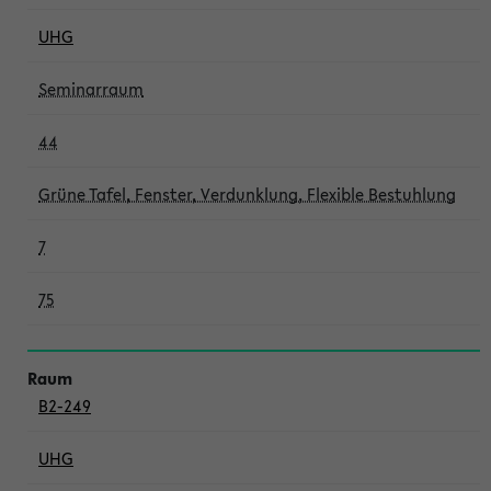
UHG
Seminarraum
44
Grüne Tafel, Fenster, Verdunklung, Flexible Bestuhlung
7
75
B2-249
UHG