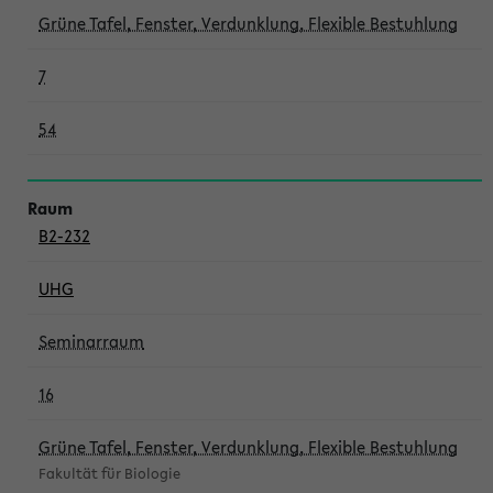
Grüne Tafel, Fenster, Verdunklung, Flexible Bestuhlung
7
54
B2-232
UHG
Seminarraum
16
Grüne Tafel, Fenster, Verdunklung, Flexible Bestuhlung
Fakultät für Biologie