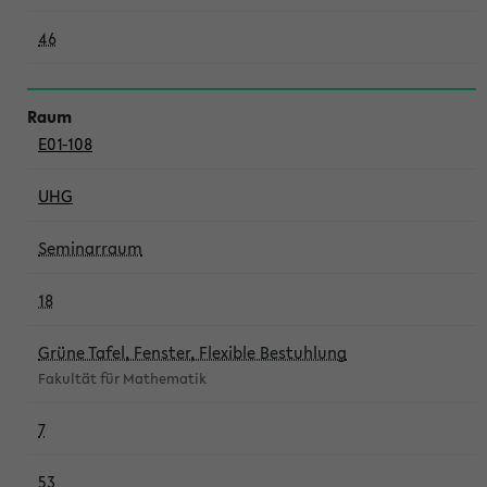
46
E01-108
UHG
Seminarraum
18
Grüne Tafel, Fenster, Flexible Bestuhlung
Fakultät für Mathematik
7
53