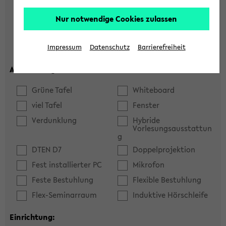
Hörsaal
Seminarraum
Nur notwendige Cookies zulassen
max. Plätze:
Impressum
Datenschutz
Barrierefreiheit
Ausstattung:
Grüne Tafel
Whiteboard
viel Tafel
Fenster
Verdunklung
Hybride
Vorlesungsausstattun
g
DTEN D7
Doppelprojektion
Fest installierter PC
Mikrofon
Feste Bestuhlung
Flexible Bestuhlung
Flex-Seminarraum
Induktive Hörschleife
Einrichtung: