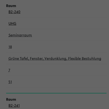
B2-240
UHG
Seminarraum
18
Grüne Tafel, Fenster, Verdunklung, Flexible Bestuhlung
7
51
B2-241