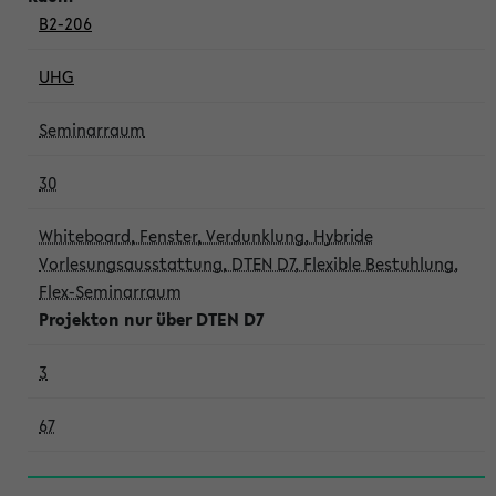
B2-206
UHG
Seminarraum
30
Whiteboard, Fenster, Verdunklung, Hybride
Vorlesungsausstattung, DTEN D7, Flexible Bestuhlung,
Flex-Seminarraum
Projekton nur über DTEN D7
3
67