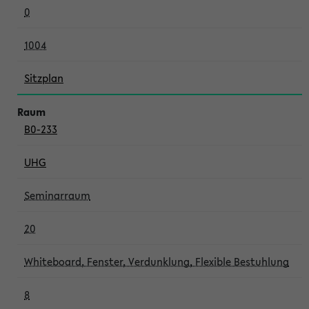
0
1004
Sitzplan
B0-233
UHG
Seminarraum
20
Whiteboard, Fenster, Verdunklung, Flexible Bestuhlung
8