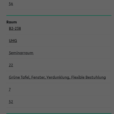
56
B2-238
UHG
Seminarraum
22
Grüne Tafel, Fenster, Verdunklung, Flexible Bestuhlung
7
52