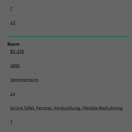
7
43
B2-235
UHG
Seminarraum
24
Grüne Tafel, Fenster, Verdunklung, Flexible Bestuhlung
7