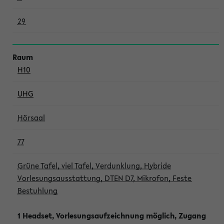
29
H10
UHG
Hörsaal
77
Grüne Tafel, viel Tafel, Verdunklung, Hybride
Vorlesungsausstattung, DTEN D7, Mikrofon, Feste
Bestuhlung
1 Headset, Vorlesungsaufzeichnung möglich, Zugang