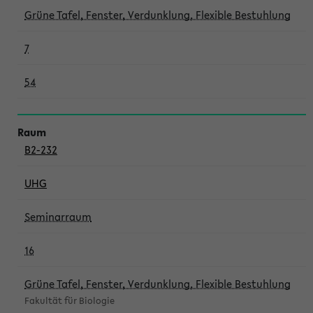
Grüne Tafel, Fenster, Verdunklung, Flexible Bestuhlung
7
54
B2-232
UHG
Seminarraum
16
Grüne Tafel, Fenster, Verdunklung, Flexible Bestuhlung
Fakultät für Biologie