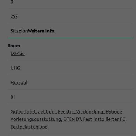
0
297
Sitzplan
Weitere Info
D2-136
UHG
Hörsaal
81
Grüne Tafel, viel Tafel, Fenster, Verdunklung, Hybride
Vorlesungsausstattung, DTEN D7, Fest installierter PC,
Feste Bestuhlung