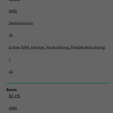
UHG
Seminarraum
18
Grüne Tafel, Fenster, Verdunklung, Flexible Bestuhlung
7
42
B2-215
UHG