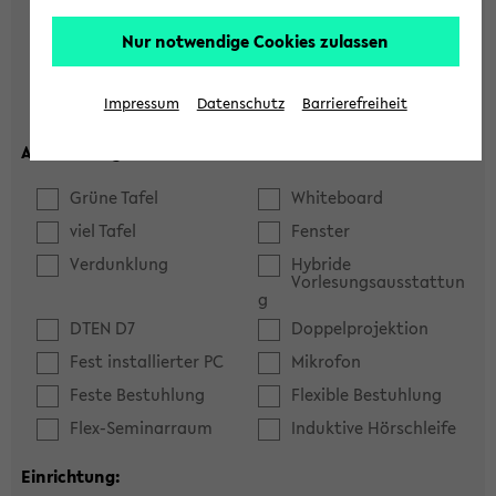
Hörsaal
Seminarraum
Nur notwendige Cookies zulassen
max. Plätze:
Impressum
Datenschutz
Barrierefreiheit
Ausstattung:
Grüne Tafel
Whiteboard
viel Tafel
Fenster
Verdunklung
Hybride
Vorlesungsausstattun
g
DTEN D7
Doppelprojektion
Fest installierter PC
Mikrofon
Feste Bestuhlung
Flexible Bestuhlung
Flex-Seminarraum
Induktive Hörschleife
Einrichtung: