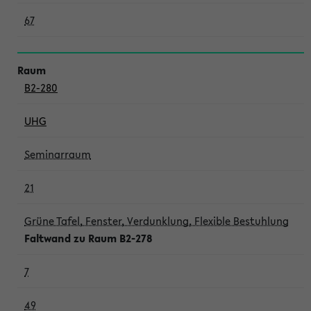
67
B2-280
UHG
Seminarraum
21
Grüne Tafel, Fenster, Verdunklung, Flexible Bestuhlung
Faltwand zu Raum B2-278
7
49