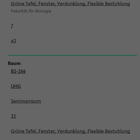
Grüne Tafel, Fenster, Verdunklung, Flexible Bestuhlung
Fakultät für Biologie
7
43
B2-266
UHG
Seminarraum
32
Grüne Tafel, Fenster, Verdunklung, Flexible Bestuhlung