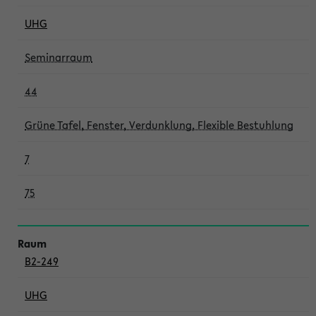
UHG
Seminarraum
44
Grüne Tafel, Fenster, Verdunklung, Flexible Bestuhlung
7
75
B2-249
UHG