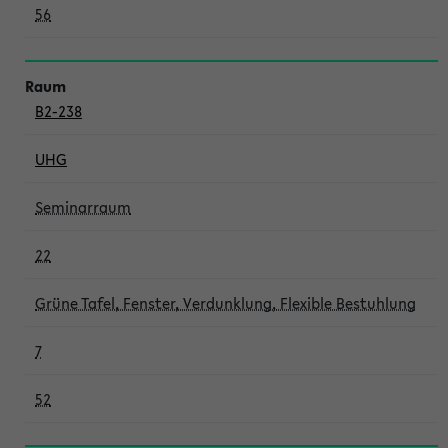
56
B2-238
UHG
Seminarraum
22
Grüne Tafel, Fenster, Verdunklung, Flexible Bestuhlung
7
52