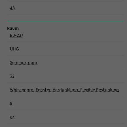
48
B0-237
UHG
Seminarraum
32
Whiteboard, Fenster, Verdunklung, Flexible Bestuhlung
8
64