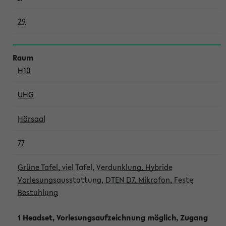
29
H10
UHG
Hörsaal
77
Grüne Tafel, viel Tafel, Verdunklung, Hybride
Vorlesungsausstattung, DTEN D7, Mikrofon, Feste
Bestuhlung
1 Headset, Vorlesungsaufzeichnung möglich, Zugang