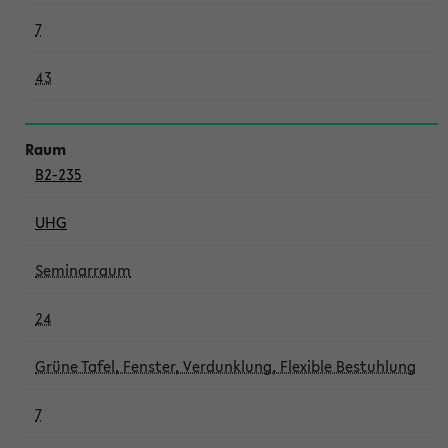
7
43
B2-235
UHG
Seminarraum
24
Grüne Tafel, Fenster, Verdunklung, Flexible Bestuhlung
7