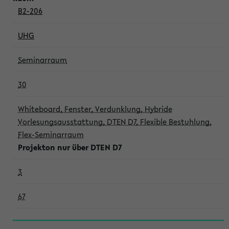
B2-206
UHG
Seminarraum
30
Whiteboard, Fenster, Verdunklung, Hybride
Vorlesungsausstattung, DTEN D7, Flexible Bestuhlung,
Flex-Seminarraum
Projekton nur über DTEN D7
3
67