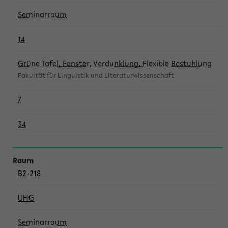
Seminarraum
14
Grüne Tafel, Fenster, Verdunklung, Flexible Bestuhlung
Fakultät für Linguistik und Literaturwissenschaft
7
34
B2-218
UHG
Seminarraum