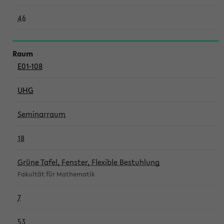
46
E01-108
UHG
Seminarraum
18
Grüne Tafel, Fenster, Flexible Bestuhlung
Fakultät für Mathematik
7
53