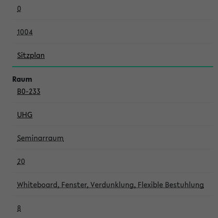
0
1004
Sitzplan
B0-233
UHG
Seminarraum
20
Whiteboard, Fenster, Verdunklung, Flexible Bestuhlung
8