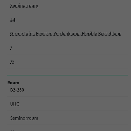
Seminarraum
44
Grüne Tafel, Fenster, Verdunklung, Flexible Bestuhlung
7
75
B2-260
UHG
Seminarraum