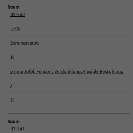
B2-240
UHG
Seminarraum
18
Grüne Tafel, Fenster, Verdunklung, Flexible Bestuhlung
7
51
B2-241