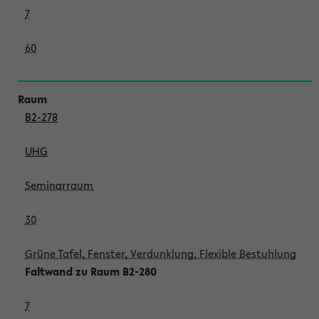
7
60
B2-278
UHG
Seminarraum
30
Grüne Tafel, Fenster, Verdunklung, Flexible Bestuhlung
Faltwand zu Raum B2-280
7