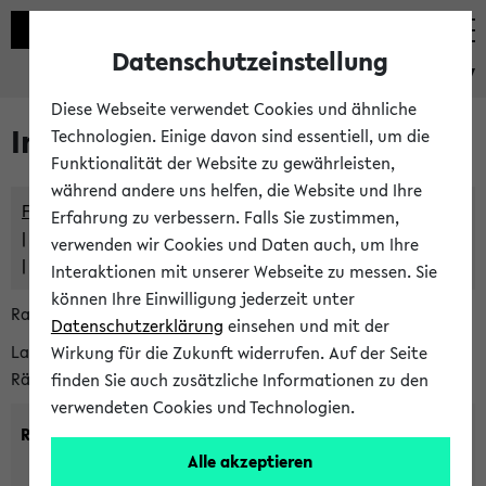
Datenschutzeinstellung
eKVV
Diese Webseite verwendet Cookies und ähnliche
Im eKVV verwaltete Räume
Technologien. Einige davon sind essentiell, um die
Funktionalität der Website zu gewährleisten,
während andere uns helfen, die Website und Ihre
Freie Räume und Veranstaltungsüberschneidungen
Erfahrung zu verbessern. Falls Sie zustimmen,
Raumüberschneidungen
verwenden wir Cookies und Daten auch, um Ihre
Hinweise der zentralen Raumvergabe
Interaktionen mit unserer Webseite zu messen. Sie
können Ihre Einwilligung jederzeit unter
Raumanfragen:
raumvergabe@uni-bielefeld.de
Datenschutzerklärung
einsehen und mit der
Lassen Sie sich alle Räume anzeigen oder suchen Sie nach
Wirkung für die Zukunft widerrufen. Auf der Seite
Räumen mit bestimmten Eigenschaften:
finden Sie auch zusätzliche Informationen zu den
verwendeten Cookies und Technologien.
Raumkriterien:
Alle akzeptieren
Raumkategorie:
min. Plätze: