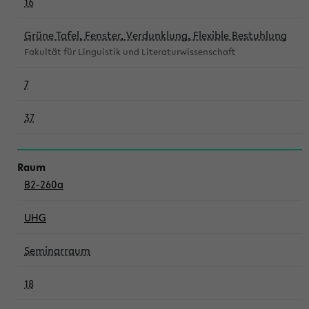
16
Grüne Tafel, Fenster, Verdunklung, Flexible Bestuhlung
Fakultät für Linguistik und Literaturwissenschaft
7
37
B2-260a
UHG
Seminarraum
18