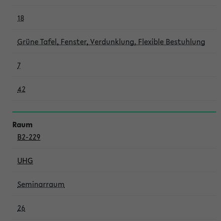
18
Grüne Tafel, Fenster, Verdunklung, Flexible Bestuhlung
7
42
B2-229
UHG
Seminarraum
26