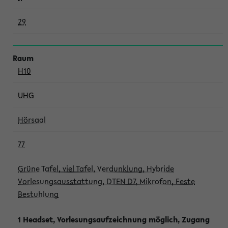
29
H10
UHG
Hörsaal
77
Grüne Tafel, viel Tafel, Verdunklung, Hybride
Vorlesungsausstattung, DTEN D7, Mikrofon, Feste
Bestuhlung
1 Headset, Vorlesungsaufzeichnung möglich, Zugang