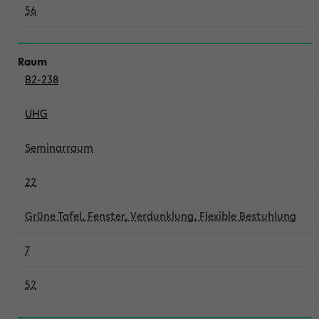
56
B2-238
UHG
Seminarraum
22
Grüne Tafel, Fenster, Verdunklung, Flexible Bestuhlung
7
52