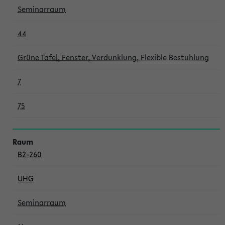
Seminarraum
44
Grüne Tafel, Fenster, Verdunklung, Flexible Bestuhlung
7
75
B2-260
UHG
Seminarraum