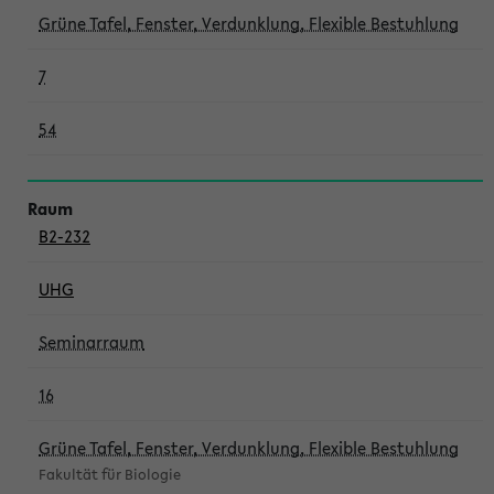
Grüne Tafel, Fenster, Verdunklung, Flexible Bestuhlung
7
54
B2-232
UHG
Seminarraum
16
Grüne Tafel, Fenster, Verdunklung, Flexible Bestuhlung
Fakultät für Biologie