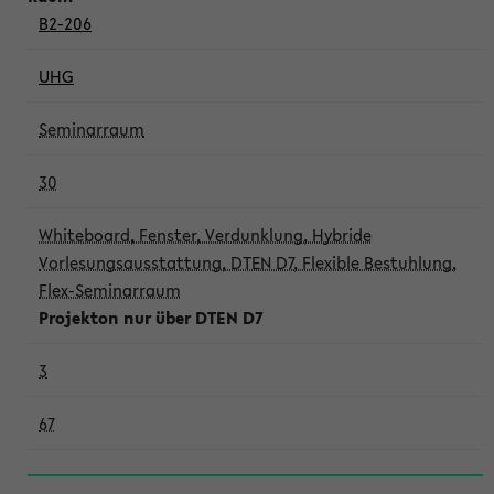
B2-206
UHG
Seminarraum
30
Whiteboard, Fenster, Verdunklung, Hybride
Vorlesungsausstattung, DTEN D7, Flexible Bestuhlung,
Flex-Seminarraum
Projekton nur über DTEN D7
3
67