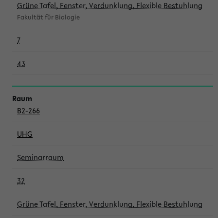
Grüne Tafel, Fenster, Verdunklung, Flexible Bestuhlung
Fakultät für Biologie
7
43
B2-266
UHG
Seminarraum
32
Grüne Tafel, Fenster, Verdunklung, Flexible Bestuhlung