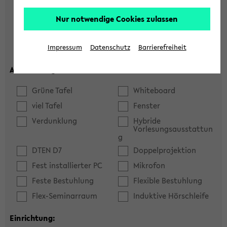
Hörsaal
Seminarraum
Nur notwendige Cookies zulassen
max. Plätze:
Impressum
Datenschutz
Barrierefreiheit
Ausstattung:
Grüne Tafel
Whiteboard
viel Tafel
Fenster
Verdunklung
Hybride
Vorlesungsausstattun
g
DTEN D7
Doppelprojektion
Fest installierter PC
Mikrofon
Feste Bestuhlung
Flexible Bestuhlung
Flex-Seminarraum
Induktive Hörschleife
Einrichtung: