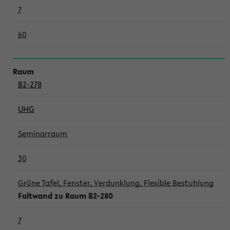
7
60
B2-278
UHG
Seminarraum
30
Grüne Tafel, Fenster, Verdunklung, Flexible Bestuhlung
Faltwand zu Raum B2-280
7