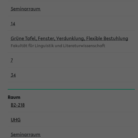
Seminarraum
14
Grüne Tafel, Fenster, Verdunklung, Flexible Bestuhlung
Fakultät für Linguistik und Literaturwissenschaft
7
34
B2-218
UHG
Seminarraum