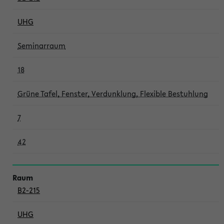
UHG
Seminarraum
18
Grüne Tafel, Fenster, Verdunklung, Flexible Bestuhlung
7
42
B2-215
UHG