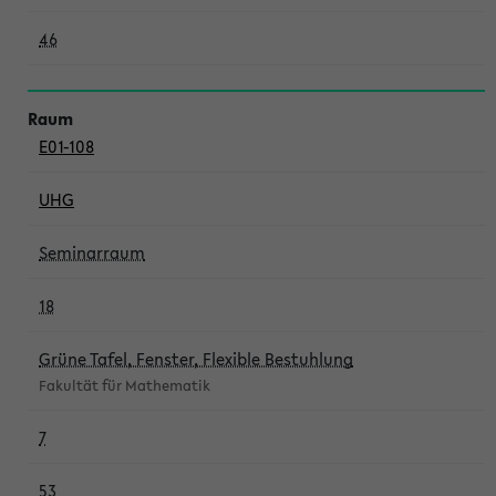
46
E01-108
UHG
Seminarraum
18
Grüne Tafel, Fenster, Flexible Bestuhlung
Fakultät für Mathematik
7
53