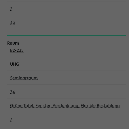
7
43
B2-235
UHG
Seminarraum
24
Grüne Tafel, Fenster, Verdunklung, Flexible Bestuhlung
7