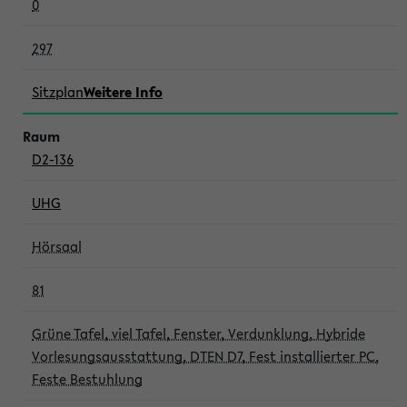
0
297
Sitzplan
Weitere Info
D2-136
UHG
Hörsaal
81
Grüne Tafel, viel Tafel, Fenster, Verdunklung, Hybride
Vorlesungsausstattung, DTEN D7, Fest installierter PC,
Feste Bestuhlung