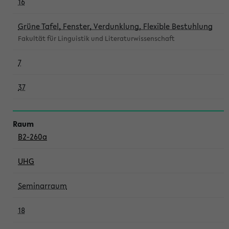
16
Grüne Tafel, Fenster, Verdunklung, Flexible Bestuhlung
Fakultät für Linguistik und Literaturwissenschaft
7
37
B2-260a
UHG
Seminarraum
18