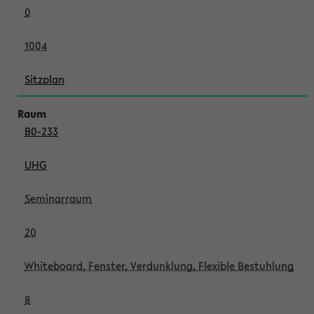
0
1004
Sitzplan
B0-233
UHG
Seminarraum
20
Whiteboard, Fenster, Verdunklung, Flexible Bestuhlung
8