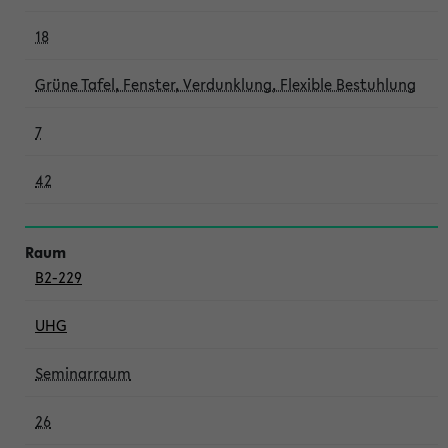
18
Grüne Tafel, Fenster, Verdunklung, Flexible Bestuhlung
7
42
B2-229
UHG
Seminarraum
26