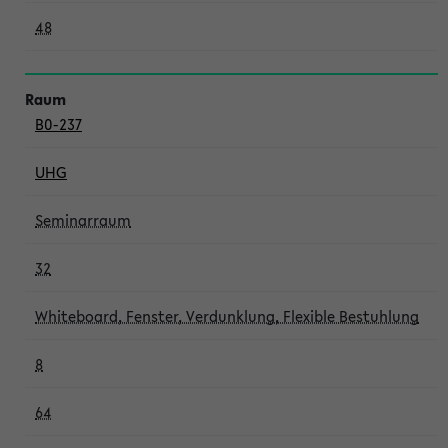
48
B0-237
UHG
Seminarraum
32
Whiteboard, Fenster, Verdunklung, Flexible Bestuhlung
8
64