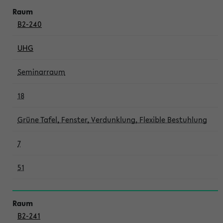
B2-240
UHG
Seminarraum
18
Grüne Tafel, Fenster, Verdunklung, Flexible Bestuhlung
7
51
B2-241