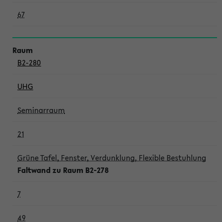
67
B2-280
UHG
Seminarraum
21
Grüne Tafel, Fenster, Verdunklung, Flexible Bestuhlung
Faltwand zu Raum B2-278
7
49