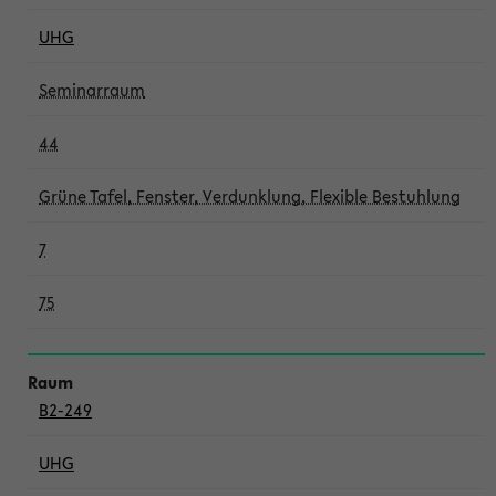
UHG
Seminarraum
44
Grüne Tafel, Fenster, Verdunklung, Flexible Bestuhlung
7
75
B2-249
UHG