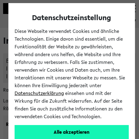
Datenschutzeinstellung
eKVV
Diese Webseite verwendet Cookies und ähnliche
Im eKVV verwaltete Räume
Technologien. Einige davon sind essentiell, um die
Funktionalität der Website zu gewährleisten,
während andere uns helfen, die Website und Ihre
Freie Räume und Veranstaltungsüberschneidungen
Erfahrung zu verbessern. Falls Sie zustimmen,
Raumüberschneidungen
verwenden wir Cookies und Daten auch, um Ihre
Hinweise der zentralen Raumvergabe
Interaktionen mit unserer Webseite zu messen. Sie
können Ihre Einwilligung jederzeit unter
Raumanfragen:
raumvergabe@uni-bielefeld.de
Datenschutzerklärung
einsehen und mit der
Lassen Sie sich alle Räume anzeigen oder suchen Sie nach
Wirkung für die Zukunft widerrufen. Auf der Seite
Räumen mit bestimmten Eigenschaften:
finden Sie auch zusätzliche Informationen zu den
verwendeten Cookies und Technologien.
Raumkriterien:
Alle akzeptieren
Raumkategorie:
min. Plätze: