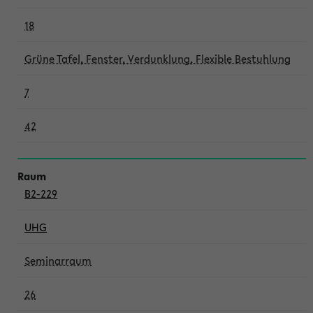
18
Grüne Tafel, Fenster, Verdunklung, Flexible Bestuhlung
7
42
B2-229
UHG
Seminarraum
26