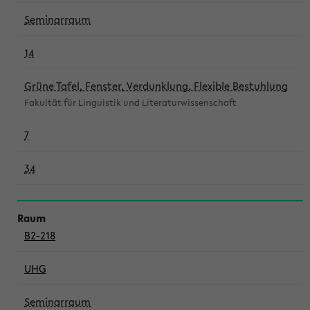
Seminarraum
14
Grüne Tafel, Fenster, Verdunklung, Flexible Bestuhlung
Fakultät für Linguistik und Literaturwissenschaft
7
34
B2-218
UHG
Seminarraum