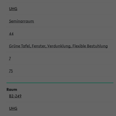
UHG
Seminarraum
44
Grüne Tafel, Fenster, Verdunklung, Flexible Bestuhlung
7
75
B2-249
UHG