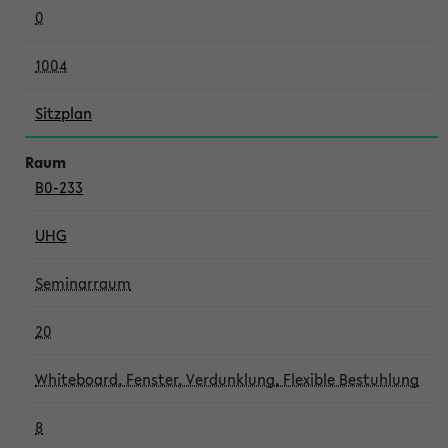
0
1004
Sitzplan
B0-233
UHG
Seminarraum
20
Whiteboard, Fenster, Verdunklung, Flexible Bestuhlung
8