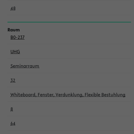
48
B0-237
UHG
Seminarraum
32
Whiteboard, Fenster, Verdunklung, Flexible Bestuhlung
8
64