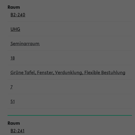
B2-240
UHG
Seminarraum
18
Grüne Tafel, Fenster, Verdunklung, Flexible Bestuhlung
7
51
B2-241