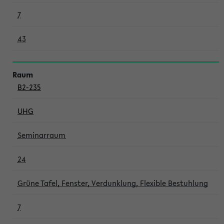
7
43
B2-235
UHG
Seminarraum
24
Grüne Tafel, Fenster, Verdunklung, Flexible Bestuhlung
7