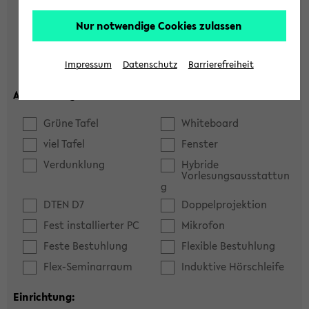
Hörsaal
Seminarraum
Nur notwendige Cookies zulassen
max. Plätze:
Impressum
Datenschutz
Barrierefreiheit
Ausstattung:
Grüne Tafel
Whiteboard
viel Tafel
Fenster
Verdunklung
Hybride
Vorlesungsausstattun
g
DTEN D7
Doppelprojektion
Fest installierter PC
Mikrofon
Feste Bestuhlung
Flexible Bestuhlung
Flex-Seminarraum
Induktive Hörschleife
Einrichtung: