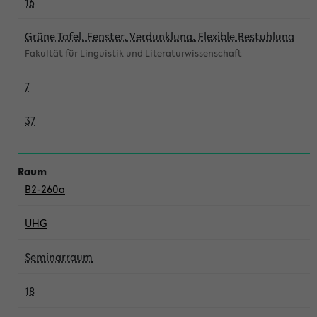
16
Grüne Tafel, Fenster, Verdunklung, Flexible Bestuhlung
Fakultät für Linguistik und Literaturwissenschaft
7
37
B2-260a
UHG
Seminarraum
18