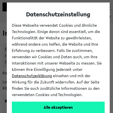
Datenschutzeinstellung
eKVV
Diese Webseite verwendet Cookies und ähnliche
Im eKVV verwaltete Räume
Technologien. Einige davon sind essentiell, um die
Funktionalität der Website zu gewährleisten,
während andere uns helfen, die Website und Ihre
Freie Räume und Veranstaltungsüberschneidungen
Erfahrung zu verbessern. Falls Sie zustimmen,
Raumüberschneidungen
verwenden wir Cookies und Daten auch, um Ihre
Hinweise der zentralen Raumvergabe
Interaktionen mit unserer Webseite zu messen. Sie
können Ihre Einwilligung jederzeit unter
Raumanfragen:
raumvergabe@uni-bielefeld.de
Datenschutzerklärung
einsehen und mit der
Lassen Sie sich alle Räume anzeigen oder suchen Sie nach
Wirkung für die Zukunft widerrufen. Auf der Seite
Räumen mit bestimmten Eigenschaften:
finden Sie auch zusätzliche Informationen zu den
verwendeten Cookies und Technologien.
Raumkriterien:
Alle akzeptieren
Raumkategorie:
min. Plätze: