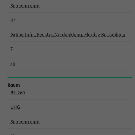
Seminarraum
44
Grüne Tafel, Fenster, Verdunklung, Flexible Bestuhlung
7
75
B2-260
UHG
Seminarraum