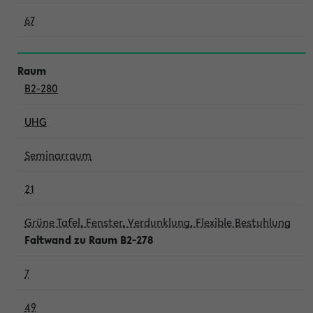
67
B2-280
UHG
Seminarraum
21
Grüne Tafel, Fenster, Verdunklung, Flexible Bestuhlung
Faltwand zu Raum B2-278
7
49