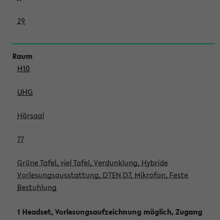
29
H10
UHG
Hörsaal
77
Grüne Tafel, viel Tafel, Verdunklung, Hybride
Vorlesungsausstattung, DTEN D7, Mikrofon, Feste
Bestuhlung
1 Headset, Vorlesungsaufzeichnung möglich, Zugang