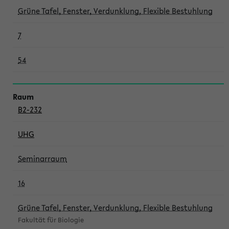
Grüne Tafel, Fenster, Verdunklung, Flexible Bestuhlung
7
54
B2-232
UHG
Seminarraum
16
Grüne Tafel, Fenster, Verdunklung, Flexible Bestuhlung
Fakultät für Biologie