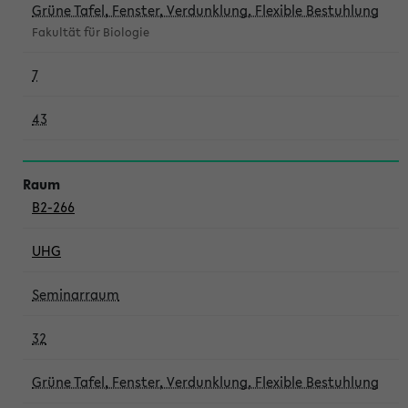
Grüne Tafel, Fenster, Verdunklung, Flexible Bestuhlung
Fakultät für Biologie
7
43
B2-266
UHG
Seminarraum
32
Grüne Tafel, Fenster, Verdunklung, Flexible Bestuhlung