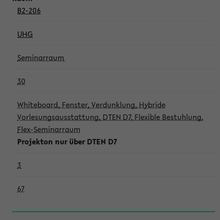
B2-206
UHG
Seminarraum
30
Whiteboard, Fenster, Verdunklung, Hybride
Vorlesungsausstattung, DTEN D7, Flexible Bestuhlung,
Flex-Seminarraum
Projekton nur über DTEN D7
3
67