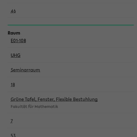
46
E01-108
UHG
Seminarraum
18
Grüne Tafel, Fenster, Flexible Bestuhlung
Fakultät für Mathematik
7
53