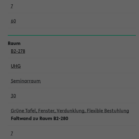
7
60
B2-278
UHG
Seminarraum
30
Grüne Tafel, Fenster, Verdunklung, Flexible Bestuhlung
Faltwand zu Raum B2-280
7