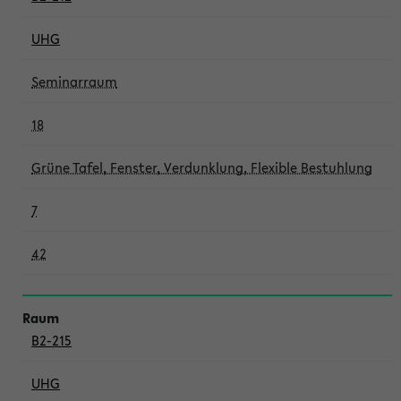
UHG
Seminarraum
18
Grüne Tafel, Fenster, Verdunklung, Flexible Bestuhlung
7
42
B2-215
UHG