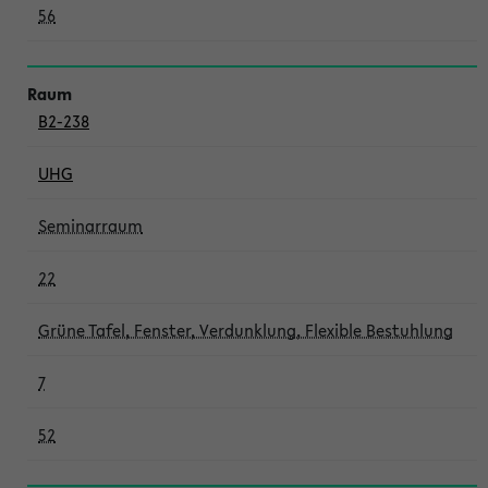
56
B2-238
UHG
Seminarraum
22
Grüne Tafel, Fenster, Verdunklung, Flexible Bestuhlung
7
52