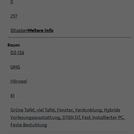
0
297
Sitzplan
Weitere Info
D2-136
UHG
Hörsaal
81
Grüne Tafel, viel Tafel, Fenster, Verdunklung, Hybride
Vorlesungsausstattung, DTEN D7, Fest installierter PC,
Feste Bestuhlung