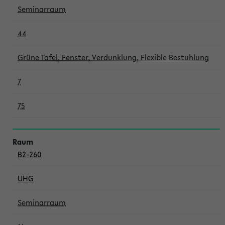
Seminarraum
44
Grüne Tafel, Fenster, Verdunklung, Flexible Bestuhlung
7
75
B2-260
UHG
Seminarraum