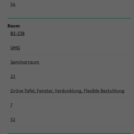
56
B2-238
UHG
Seminarraum
22
Grüne Tafel, Fenster, Verdunklung, Flexible Bestuhlung
7
52