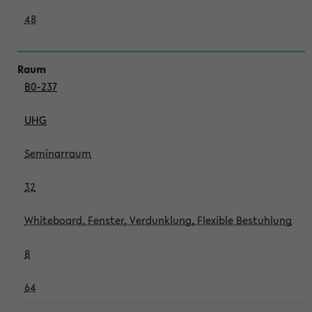
48
B0-237
UHG
Seminarraum
32
Whiteboard, Fenster, Verdunklung, Flexible Bestuhlung
8
64