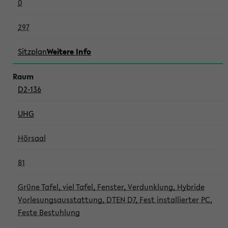
0
297
Sitzplan
Weitere Info
D2-136
UHG
Hörsaal
81
Grüne Tafel, viel Tafel, Fenster, Verdunklung, Hybride
Vorlesungsausstattung, DTEN D7, Fest installierter PC,
Feste Bestuhlung