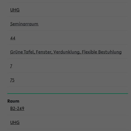
UHG
Seminarraum
44
Grüne Tafel, Fenster, Verdunklung, Flexible Bestuhlung
7
75
B2-249
UHG