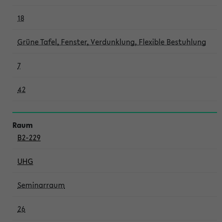
18
Grüne Tafel, Fenster, Verdunklung, Flexible Bestuhlung
7
42
B2-229
UHG
Seminarraum
26