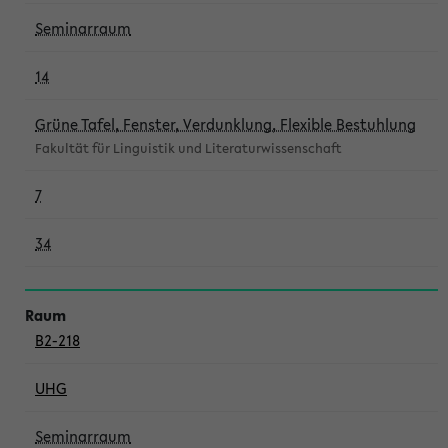
Seminarraum
14
Grüne Tafel, Fenster, Verdunklung, Flexible Bestuhlung
Fakultät für Linguistik und Literaturwissenschaft
7
34
B2-218
UHG
Seminarraum