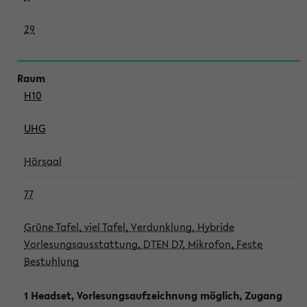
29
H10
UHG
Hörsaal
77
Grüne Tafel, viel Tafel, Verdunklung, Hybride
Vorlesungsausstattung, DTEN D7, Mikrofon, Feste
Bestuhlung
1 Headset, Vorlesungsaufzeichnung möglich, Zugang