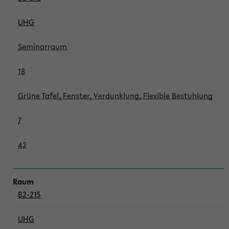
UHG
Seminarraum
18
Grüne Tafel, Fenster, Verdunklung, Flexible Bestuhlung
7
42
B2-215
UHG