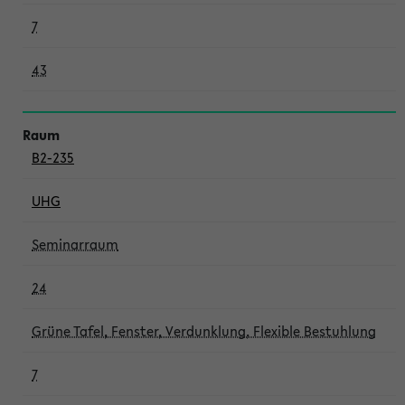
7
43
B2-235
UHG
Seminarraum
24
Grüne Tafel, Fenster, Verdunklung, Flexible Bestuhlung
7