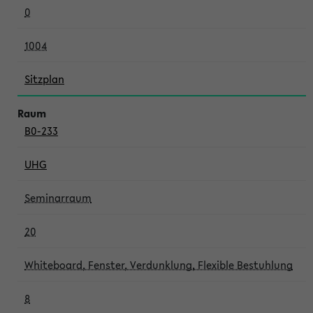
0
1004
Sitzplan
B0-233
UHG
Seminarraum
20
Whiteboard, Fenster, Verdunklung, Flexible Bestuhlung
8