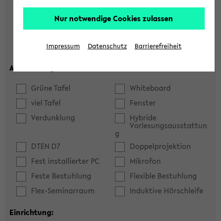
Hörsaal
Seminarraum
Nur notwendige Cookies zulassen
max. Plätze:
Impressum
Datenschutz
Barrierefreiheit
Ausstattung:
Grüne Tafel
Whiteboard
viel Tafel
Fenster
Verdunklung
Hybride
Vorlesungsausstattun
g
DTEN D7
Doppelprojektion
Fest installierter PC
Mikrofon
Feste Bestuhlung
Flexible Bestuhlung
Flex-Seminarraum
Induktive Hörschleife
Einrichtung: