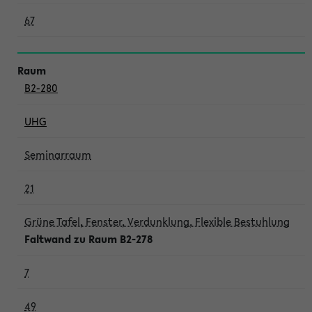
67
B2-280
UHG
Seminarraum
21
Grüne Tafel, Fenster, Verdunklung, Flexible Bestuhlung
Faltwand zu Raum B2-278
7
49