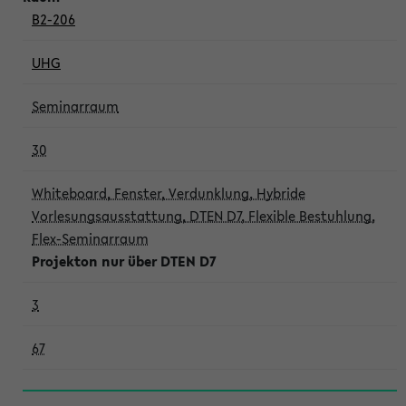
B2-206
UHG
Seminarraum
30
Whiteboard, Fenster, Verdunklung, Hybride
Vorlesungsausstattung, DTEN D7, Flexible Bestuhlung,
Flex-Seminarraum
Projekton nur über DTEN D7
3
67