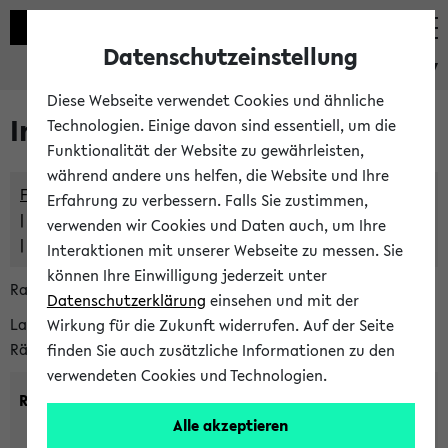
Datenschutzeinstellung
eKVV
Diese Webseite verwendet Cookies und ähnliche
Im eKVV verwaltete Räume
Technologien. Einige davon sind essentiell, um die
Funktionalität der Website zu gewährleisten,
während andere uns helfen, die Website und Ihre
Freie Räume und Veranstaltungsüberschneidungen
Erfahrung zu verbessern. Falls Sie zustimmen,
Raumüberschneidungen
verwenden wir Cookies und Daten auch, um Ihre
Hinweise der zentralen Raumvergabe
Interaktionen mit unserer Webseite zu messen. Sie
können Ihre Einwilligung jederzeit unter
Raumanfragen:
raumvergabe@uni-bielefeld.de
Datenschutzerklärung
einsehen und mit der
Lassen Sie sich alle Räume anzeigen oder suchen Sie nach
Wirkung für die Zukunft widerrufen. Auf der Seite
Räumen mit bestimmten Eigenschaften:
finden Sie auch zusätzliche Informationen zu den
verwendeten Cookies und Technologien.
Raumkriterien:
Alle akzeptieren
Raumkategorie:
min. Plätze: