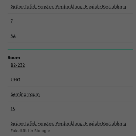
Grüne Tafel, Fenster, Verdunklung, Flexible Bestuhlung
7
54
B2-232
UHG
Seminarraum
16
Grüne Tafel, Fenster, Verdunklung, Flexible Bestuhlung
Fakultät für Biologie