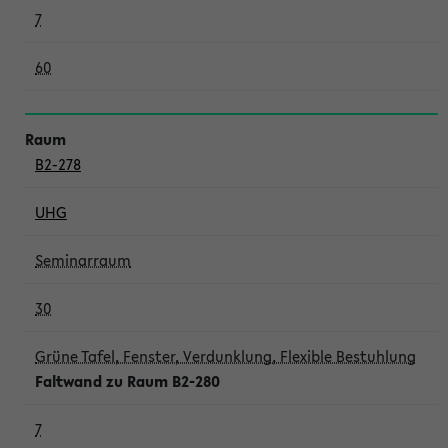
7
60
B2-278
UHG
Seminarraum
30
Grüne Tafel, Fenster, Verdunklung, Flexible Bestuhlung
Faltwand zu Raum B2-280
7