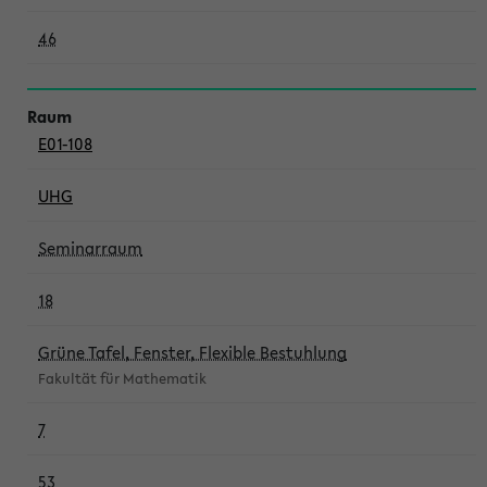
46
E01-108
UHG
Seminarraum
18
Grüne Tafel, Fenster, Flexible Bestuhlung
Fakultät für Mathematik
7
53