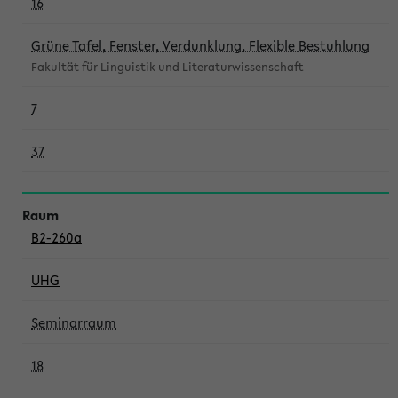
16
Grüne Tafel, Fenster, Verdunklung, Flexible Bestuhlung
Fakultät für Linguistik und Literaturwissenschaft
7
37
B2-260a
UHG
Seminarraum
18