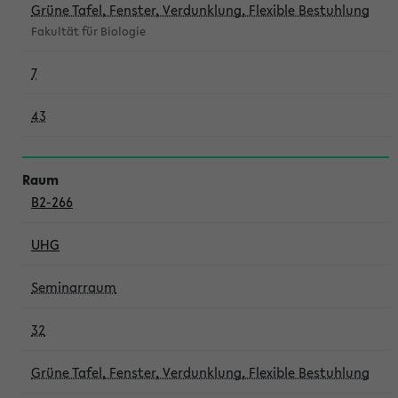
Grüne Tafel, Fenster, Verdunklung, Flexible Bestuhlung
Fakultät für Biologie
7
43
B2-266
UHG
Seminarraum
32
Grüne Tafel, Fenster, Verdunklung, Flexible Bestuhlung