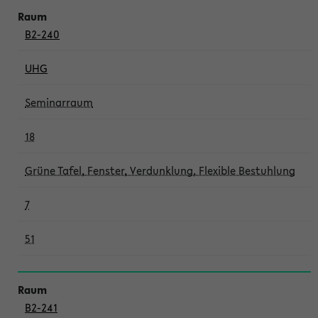
B2-240
UHG
Seminarraum
18
Grüne Tafel, Fenster, Verdunklung, Flexible Bestuhlung
7
51
B2-241